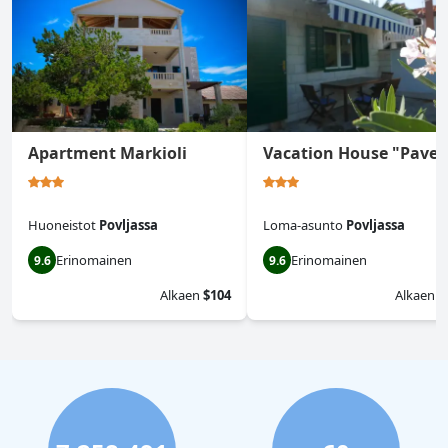
Apartment Markioli
Vacation House "Pave"
Huoneistot
Povljassa
Loma-asunto
Povljassa
Erinomainen
Erinomainen
9.6
9.6
Alkaen
$104
Alkaen
$