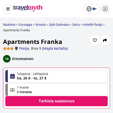
Maailma
>
Eurooppa
>
Kroatia
>
Split-Dalmatia
>
Selca
>
Hotellit Povlja
>
Apartments Franka
Apartments Franka
Povlja
,
Riva 9
(
Näytä kartalla
)
Erinomainen
10
Tulopäivä - Lähtöpäivä
ke, 26 8 - to, 27 8
1 Huone
2 Vierasta
Tarkista saatavuus