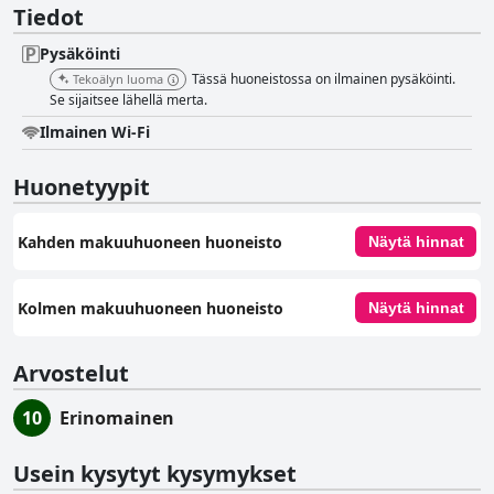
Tiedot
Pysäköinti
Tässä huoneistossa on ilmainen pysäköinti.
Tekoälyn luoma
Se sijaitsee lähellä merta.
Ilmainen Wi-Fi
Huonetyypit
Kahden makuuhuoneen huoneisto
Näytä hinnat
Kolmen makuuhuoneen huoneisto
Näytä hinnat
Arvostelut
10
Erinomainen
Usein kysytyt kysymykset