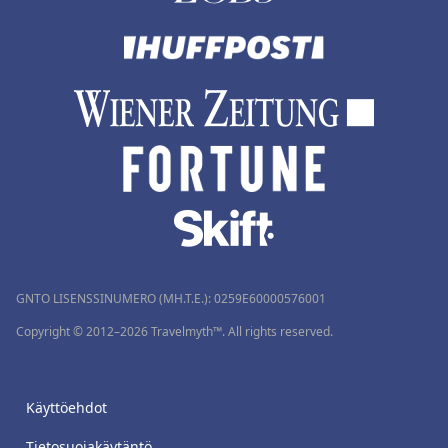
GNTO LISENSSINUMERO (MH.T.E.): 0259Ε60000576001
Copyright © 2012–2026 Travelmyth™. All rights reserved.
Käyttöehdot
Tietosuojakäytäntö