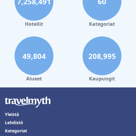
7,258,491
60
Hotellit
Kategoriat
49,804
208,995
Alueet
Kaupungit
Yleistä
Lehdistö
Kategoriat