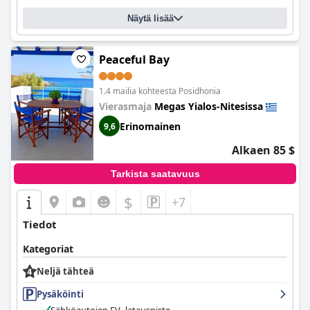
Näytä lisää
Peaceful Bay
1.4 mailia kohteesta Posidhonia
Vierasmaja
Megas Yialos-Nitesissa
Erinomainen
9,6
Alkaen 85 $
Tarkista saatavuus
$
+7
Tiedot
Kategoriat
Neljä tähteä
Pysäköinti