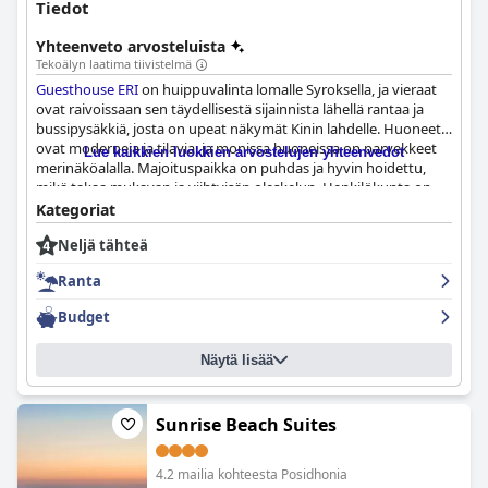
Tiedot
Yhteenveto arvosteluista
Tekoälyn laatima tiivistelmä
Guesthouse ERI
on huippuvalinta lomalle Syroksella, ja vieraat
ovat raivoissaan sen täydellisestä sijainnista lähellä rantaa ja
bussipysäkkiä, josta on upeat näkymät Kinin lahdelle. Huoneet
ovat moderneja ja tilavia, ja monissa huoneissa on parvekkeet
Lue kaikkien luokkien arvostelujen yhteenvedot
merinäköalalla. Majoituspaikka on puhdas ja hyvin hoidettu,
mikä takaa mukavan ja viihtyisän oleskelun. Henkilökunta on
lämmintä ja ystävällistä ja tarjoaa poikkeuksellista
Kategoriat
vieraanvaraisuutta ja tekee kaikkensa, jotta vieraat viihtyisivät.
Neljä tähteä
Rannalle pääsee helposti, ja se on yksi Syroksen kauneimmista.
Vieraat arvostavat mukavia sänkyjä ja laadukkaita patjoja, jotka
Ranta
jättävät heille nuorentuneen ja hyvin levänneen olon. Kaiken
kaikkiaan
Guesthouse ERI
on puhtauden paratiisi, joka tarjoaa
Budget
vieraille virkistävän ja lohdullisen pakopaikan ja heijastaa
kreikkalaisen vieraanvaraisuuden todellista olemusta.
Näytä lisää
Sunrise Beach Suites
4.2 mailia kohteesta Posidhonia