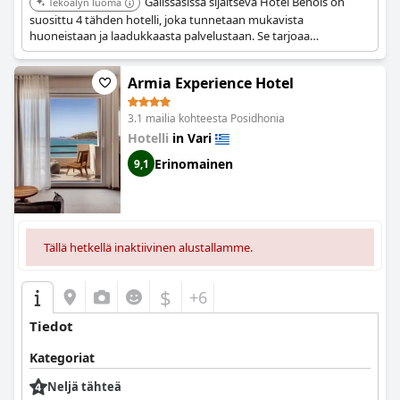
Galissasissa sijaitseva Hotel Benois on
Tekoälyn luoma
suosittu 4 tähden hotelli, joka tunnetaan mukavista
huoneistaan ja laadukkaasta palvelustaan. Se tarjoaa
rentouttavan ympäristön vieraille.
Armia Experience Hotel
3.1 mailia kohteesta Posidhonia
Hotelli
in Vari
Erinomainen
9,1
Tällä hetkellä inaktiivinen alustallamme.
$
+6
Tiedot
Kategoriat
Neljä tähteä