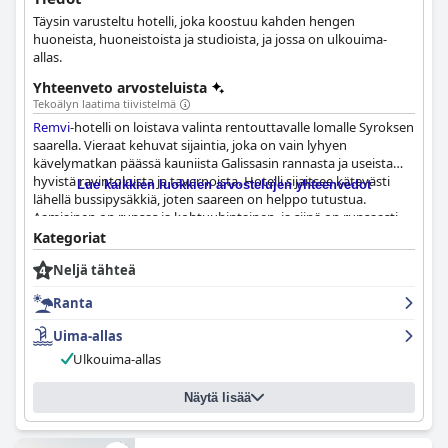
Täysin varusteltu hotelli, joka koostuu kahden hengen
huoneista, huoneistoista ja studioista, ja jossa on ulkouima-
allas.
Yhteenveto arvosteluista
Tekoälyn laatima tiivistelmä
Remvi
-hotelli on loistava valinta rentouttavalle lomalle Syroksen
saarella. Vieraat kehuvat sijaintia, joka on vain lyhyen
kävelymatkan päässä kauniista Galissasin rannasta ja useista
hyvistä ravintoloista ja tavernoista. Hotelli sijaitsee kätevästi
Lue kaikkien luokkien arvostelujen yhteenvedot
lähellä bussipysäkkiä, joten saareen on helppo tutustua.
Aamiainen on runsas ja kohtuuhintainen, ja siinä on runsaasti
erilaisia vaihtoehtoja, kuten tuoreita hedelmäsmoothieita,
Kategoriat
kotitekoisia hilloja, alueellisia erikoisuuksia ja jopa käsintehtyjä
Neljä tähteä
leivonnaisia. Huoneet ovat tilavia, kauniita ja hyvin
suunniteltuja, ja niissä on ihastuttavat parvekkeet ja upeat
Ranta
näkymät merelle ja uima-altaalle. Hotelli on kauniisti ylläpidetty
ja tahrattoman puhdas, ja siellä on poikkeuksellinen
Uima-allas
henkilökunta, joka on uskomattoman ystävällistä,
Ulkouima-allas
vieraanvaraista ja avuliasta koko vieraiden oleskelun ajan.
Vieraat ovat toistuvasti kuvailleet uima-allasta mahtavaksi,
upeaksi, ihanaksi, hienoksi, ihanaksi ja kauniiksi, ja siellä on
Näytä lisää
moderni ja hyvin hoidettu uima-allasalue ja poreallas, jossa voi
rentoutua. Hotellin erinomainen sijainti ja sen äärimmäinen