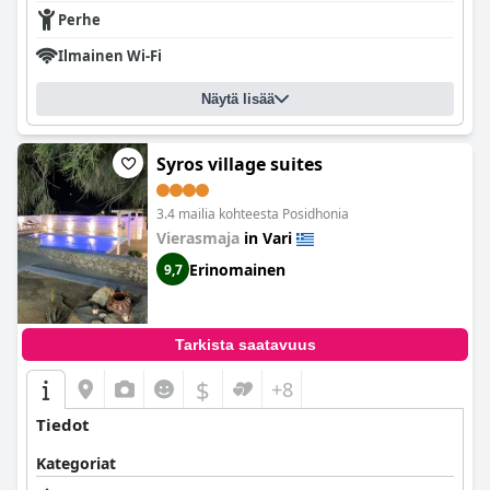
Perhe
Ilmainen Wi-Fi
Näytä lisää
Syros village suites
3.4 mailia kohteesta Posidhonia
Vierasmaja
in Vari
Erinomainen
9,7
Tarkista saatavuus
$
+8
Tiedot
Kategoriat