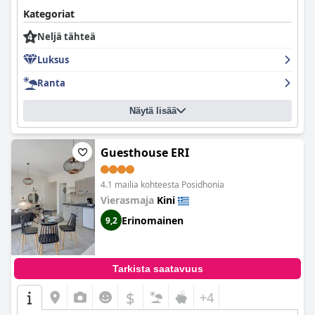
Kategoriat
Neljä tähteä
Luksus
Ranta
Näytä lisää
Guesthouse ERI
4.1 mailia kohteesta Posidhonia
Vierasmaja
Kini
Erinomainen
9,2
Tarkista saatavuus
$
+4