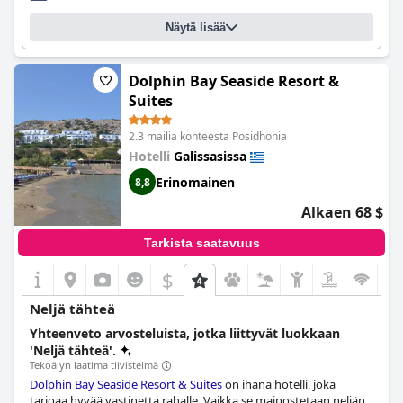
Näytä lisää
Dolphin Bay Seaside Resort &
Suites
2.3 mailia kohteesta Posidhonia
Hotelli
Galissasissa
Erinomainen
8,8
Alkaen 68 $
Tarkista saatavuus
$
Neljä tähteä
Yhteenveto arvosteluista, jotka liittyvät luokkaan
'Neljä tähteä'.
Tekoälyn laatima tiivistelmä
Dolphin Bay Seaside Resort & Suites
on ihana hotelli, joka
tarjoaa hyvää vastinetta rahalle. Vaikka se mainostetaan neljän