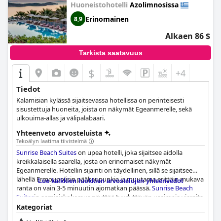
Huoneistohotelli
Azolimnosissa
Erinomainen
8,9
Alkaen 86 $
Tarkista saatavuus
$
+4
Tiedot
Kalamisian kylässä sijaitsevassa hotellissa on perinteisesti
sisustettuja huoneita, joista on näkymät Egeanmerelle, sekä
ulkouima-allas ja välipalabaari.
Yhteenveto arvosteluista
Tekoälyn laatima tiivistelmä
Sunrise Beach Suites
on upea hotelli, joka sijaitsee aidolla
kreikkalaisella saarella, josta on erinomaiset näkymät
Egeanmerelle. Hotellin sijainti on täydellinen, sillä se sijaitsee
lähellä Ermoupolisin pääkaupunkia ja muutama erittäin mukava
Lue kaikkien luokkien arvostelujen yhteenvedot
ranta on vain 3-5 minuutin ajomatkan päässä.
Sunrise Beach
Suites
in aamiaiskokemus näyttää tyydyttävän useimpia vieraita
runsaalla ja erinomaisen laadukkaalla buffetilla, joka tarjoaa
Kategoriat
suuren valikoiman vaihtoehtoja kaikille.
Sunrise Beach Suites