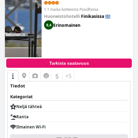
1.1 mailia kohteesta Posidhonia
Huoneistohotelli
Finikasissa
Erinomainen
9,4
Tarkista saatavuus
$
+5
Tiedot
Kategoriat
Neljä tähteä
Ranta
Ilmainen Wi-Fi