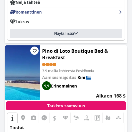
Neljä tähteä
Romanttinen
Luksus
Näytä lisää
Pino di Loto Boutique Bed &
Breakfast
3.9 mailia kohteesta Posidhonia
Aamiaismajoitus
Kini
Erinomainen
9,9
Alkaen 168 $
Tarkista saatavuus
$
+5
Tiedot