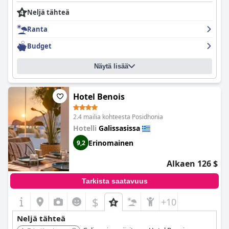
Neljä tähteä
Ranta
Budget
Näytä lisää
Hotel Benois
2.4 mailia kohteesta Posidhonia
Hotelli
Galissasissa
Erinomainen
9,2
Alkaen 126 $
Tarkista saatavuus
$
+10
Neljä tähteä