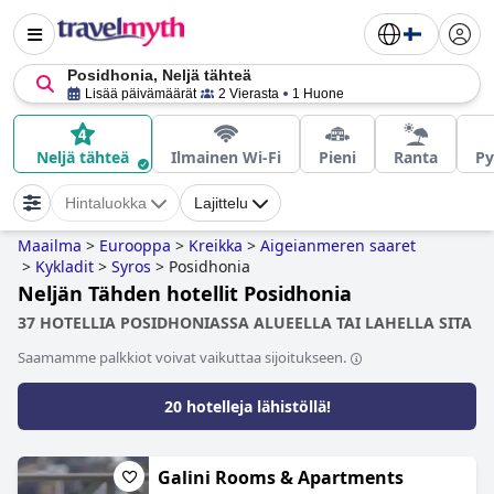
Posidhonia, Neljä tähteä
Lisää päivämäärät
2 Vierasta
1 Huone
Neljä tähteä
Ilmainen Wi-Fi
Pieni
Ranta
Py
Hintaluokka
Lajittelu
Maailma
>
Eurooppa
>
Kreikka
>
Aigeianmeren saaret
>
Kykladit
>
Syros
>
Posidhonia
Neljän Tähden hotellit Posidhonia
37 HOTELLIA POSIDHONIASSA ALUEELLA TAI LAHELLA SITA
Saamamme palkkiot voivat vaikuttaa sijoitukseen.
20 hotelleja lähistöllä!
Galini Rooms & Apartments