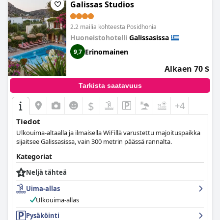
läheisyys rannalle tekevät
Remvi
stä täydellisen valinnan niille,
Galissas Studios
jotka haluavat nauttia Syroksen rannoista. Kaiken kaikkiaan
Remvi
tarjoaa viihtyisän, siistin ja viihtyisän tilan
2.2 mailia kohteesta Posidhonia
rentoutumiseen ja kauniista ympäristöstä nauttimiseen.
Huoneistohotelli
Galissasissa
Erinomainen
9,7
Alkaen 70 $
Tarkista saatavuus
$
+4
Tiedot
Ulkouima-altaalla ja ilmaisella WiFillä varustettu majoituspaikka
sijaitsee Galissasissa, vain 300 metrin päässä rannalta.
Kategoriat
Neljä tähteä
Uima-allas
Ulkouima-allas
Pysäköinti