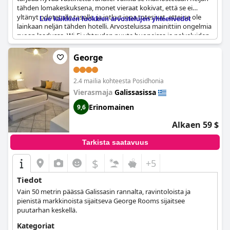
tähden lomakeskuksena, monet vieraat kokivat, että se ei
yltänyt odotetulle tasolle, ja jotkut jopa totesivat, ettei se ole
Lue kaikkien luokkien arvostelujen yhteenvedot
lainkaan neljän tähden hotelli. Arvosteluissa mainittiin ongelmia
ruoan laadussa, Wi-Fi-yhteyden puute huoneissa ja palveluiden
puute, jota tältä hotelliluokalta odotetaan. Näistä
huolenaiheista huolimatta jotkut arvostelut totesivat silti, että
George
se oli paras neljän tähden hotelli, jossa he olivat yöpyneet.
2.4 mailia kohteesta Posidhonia
Vierasmaja
Galissasissa
Erinomainen
9,6
Alkaen 59 $
Tarkista saatavuus
$
+5
Tiedot
Vain 50 metrin päässä Galissasin rannalta, ravintoloista ja
pienistä markkinoista sijaitseva George Rooms sijaitsee
puutarhan keskellä.
Kategoriat