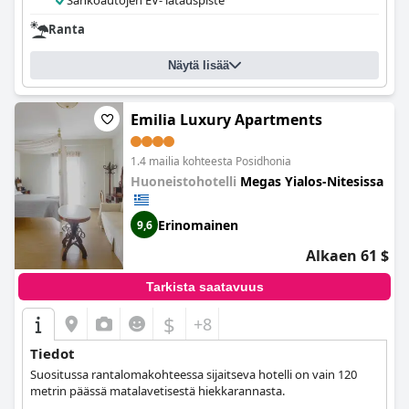
Sähköautojen EV- latauspiste
Ranta
Näytä lisää
Emilia Luxury Apartments
1.4 mailia kohteesta Posidhonia
Huoneistohotelli
Megas Yialos-Nitesissa
Erinomainen
9,6
Alkaen 61 $
Tarkista saatavuus
$
+8
Tiedot
Suositussa rantalomakohteessa sijaitseva hotelli on vain 120
metrin päässä matalavetisestä hiekkarannasta.