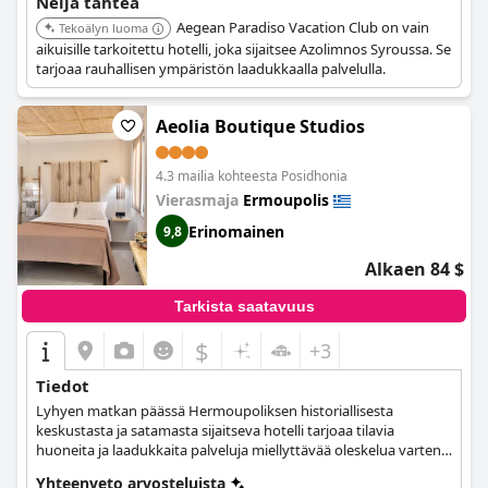
Neljä tähteä
Aegean Paradiso Vacation Club on vain
Tekoälyn luoma
aikuisille tarkoitettu hotelli, joka sijaitsee Azolimnos Syroussa. Se
tarjoaa rauhallisen ympäristön laadukkaalla palvelulla.
Aeolia Boutique Studios
4.3 mailia kohteesta Posidhonia
Vierasmaja
Ermoupolis
Erinomainen
9,8
Alkaen 84 $
Tarkista saatavuus
$
+3
Tiedot
Lyhyen matkan päässä Hermoupoliksen historiallisesta
keskustasta ja satamasta sijaitseva hotelli tarjoaa tilavia
huoneita ja laadukkaita palveluja miellyttävää oleskelua varten
Syroksella.
Yhteenveto arvosteluista