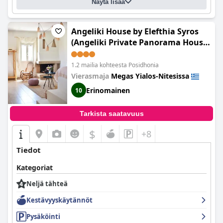
Näytä lisää
Angeliki House by Elefthia Syros
(Angeliki Private Panorama House,
by Elefthia Syros)
1.2 mailia kohteesta Posidhonia
Vierasmaja
Megas Yialos-Nitesissa
Erinomainen
10
Tarkista saatavuus
$
+8
Tiedot
Kategoriat
Neljä tähteä
Kestävyyskäytännöt
Pysäköinti