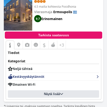
4.5 mailia kohteesta Posidhonia
Vierasmaja
Ermoupolis
Erinomainen
9,7
Tarkista saatavuus
$
+3
Tiedot
Kategoriat
Neljä tähteä
Kestävyyskäytännöt
Ilmainen Wi-Fi
Näytä lisää
*Lisäveroja tai -maksuja saatetaan soveltaa. Tarkista lopullinen hinta