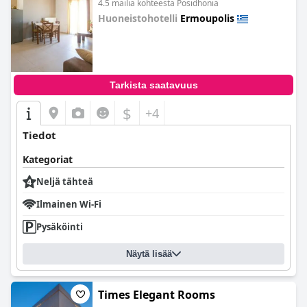
4.5 mailia kohteesta Posidhonia
Huoneistohotelli
Ermoupolis
0.0
Tarkista saatavuus
$
+4
Tiedot
Kategoriat
Neljä tähteä
Ilmainen Wi-Fi
Pysäköinti
Näytä lisää
Times Elegant Rooms