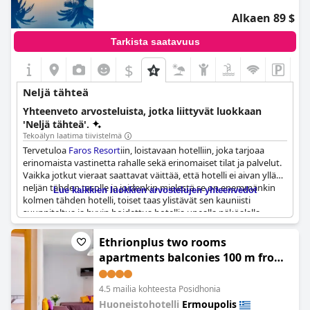
Alkaen 89 $
Tarkista saatavuus
$
Neljä tähteä
Yhteenveto arvosteluista, jotka liittyvät luokkaan
'Neljä tähteä'.
Tekoälyn laatima tiivistelmä
Tervetuloa
Faros Resort
iin, loistavaan hotelliin, joka tarjoaa
erinomaista vastinetta rahalle sekä erinomaiset tilat ja palvelut.
Vaikka jotkut vieraat saattavat väittää, että hotelli ei aivan yllä
neljän tähden tasolle ja joidenkin mielestä se on enemmänkin
Lue kaikkien luokkien arvostelujen yhteenvedot
kolmen tähden hotelli, toiset taas ylistävät sen kauniisti
suunniteltua ja hyvin hoidettua hotellia upealla näköalalla.
Hotellin koosta oli joitain kommentteja, ja jotkut vieraat
Ethrionplus two rooms
mainitsivat sen olevan erittäin pieni neljän tähden hotelliksi,
apartments balconies 100 m from
mutta useimmat vieraat arvostivat hotellin huolellista
the port
suunnittelua ja erinomaisia huonekaluja. Aamiaisvalikko sai
muutamia moitteita, ja jotkut vieraat ehdottivat, ettei se ollut
4.5 mailia kohteesta Posidhonia
neljän tähden hotellin tasoa.
Huoneistohotelli
Ermoupolis