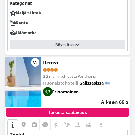
Kategoriat
Neljä tähteä
Ranta
Häämatka
Näytä lisää
Remvi
2.2 mailia kohteesta Posidhonia
Huoneistohotelli
Galissasissa
Erinomainen
9,7
Alkaen 69 $
Tarkista saatavuus
$
+3
Tiedot