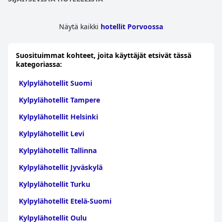
Asiakkaat huomioivat myös tilojen puhtauden ja
käytännöllisyyden, jotka parantavat yleistä rentouttavaa
ilmapiiriä. Pienemmästä koostaan huolimatta sauna-aluetta
Näytä kaikki
hotellit Porvoossa
kehutaan jatkuvasti sen tarjoamasta todella merkittävästä
kokemuksesta, mikä tekee siitä hotelliyöpymisen kohokohdan.
Viehättävän ullakkoympäristön ja huomaavaisten
Suosituimmat kohteet, joita käyttäjät etsivät tässä
mukavuuksien yhdistelmä tekee
RUNO Hotel Porvoo
n spasta
kategoriassa:
vierailun arvoisen.
Kylpylähotellit Suomi
Kylpylähotellit Tampere
Kylpylähotellit Helsinki
Kylpylähotellit Levi
Kylpylähotellit Tallinna
Kylpylähotellit Jyväskylä
Kylpylähotellit Turku
Kylpylähotellit Etelä-Suomi
Kylpylähotellit Oulu