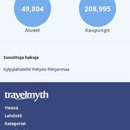
Kylpylähotellit Karibianmeren saaret
49,804
208,995
Alueet
Kaupungit
Suosittuja hakuja
Kylpylähotellit Pohjois-Pohjanmaa
Yleistä
Lehdistö
Kategoriat