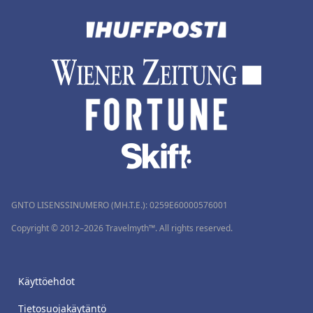
GNTO LISENSSINUMERO (MH.T.E.): 0259Ε60000576001
Copyright © 2012–2026 Travelmyth™. All rights reserved.
Käyttöehdot
Tietosuojakäytäntö