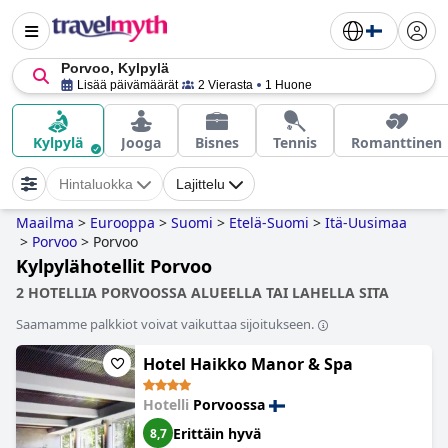
Porvoo, Kylpylä
Lisää päivämäärät
2 Vierasta
1 Huone
Kylpylä
Jooga
Bisnes
Tennis
Romanttinen
Hintaluokka
Lajittelu
Maailma
>
Eurooppa
>
Suomi
>
Etelä-Suomi
>
Itä-Uusimaa
>
Porvoo
>
Porvoo
Kylpylähotellit Porvoo
2 HOTELLIA PORVOOSSA ALUEELLA TAI LAHELLA SITA
Saamamme palkkiot voivat vaikuttaa sijoitukseen.
Hotel Haikko Manor & Spa
Hotelli
Porvoossa
Erittäin hyvä
8,7