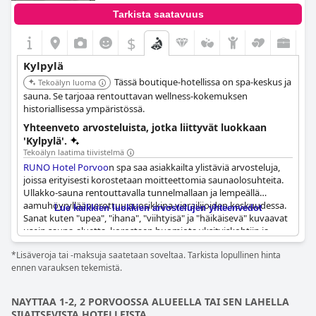
Tarkista saatavuus
$
Kylpylä
Tässä boutique-hotellissa on spa-keskus ja
Tekoälyn luoma
sauna. Se tarjoaa rentouttavan wellness-kokemuksen
historiallisessa ympäristössä.
Yhteenveto arvosteluista, jotka liittyvät luokkaan
'Kylpylä'.
Tekoälyn laatima tiivistelmä
RUNO Hotel Porvoo
n spa saa asiakkailta ylistäviä arvosteluja,
joissa erityisesti korostetaan moitteettomia saunaolosuhteita.
Ullakko-sauna rentouttavalla tunnelmallaan ja lempeällä
aamuhöyryllään erottuu suosikkina vierailijoiden keskuudessa.
Lue kaikkien luokkien arvostelujen yhteenvedot
Sanat kuten "upea", "ihana", "viihtyisä" ja "häikäisevä" kuvaavat
usein sauna-aluetta, korostaen huomiota yksityiskohtiin ja
erinomaista suunnittelua. Arvostelijat arvostavat seesteistä ja
*Lisäveroja tai -maksuja saatetaan soveltaa. Tarkista lopullinen hinta
rauhallista ympäristöä, jossa kylpytakit ja tohvelit lisäävät
ennen varauksen tekemistä.
ripauksen ylellisyyttä kokemukseen.
Viikinkisuihku saa mainintoja olemalla sekä hauska että
NAYTTAA 1-2, 2 PORVOOSSA ALUEELLA TAI SEN LAHELLA
virkistävä, lisäten ainutlaatuisen elementin span tarjontaan.
SIJAITSEVISTA HOTELLEISTA