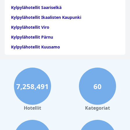
Kylpylähotellit Saariselkä
Kylpylähotellit Ikaalisten Kaupunki
Kylpylähotellit Viro
Kylpylähotellit Pärnu
Kylpylähotellit Kuusamo
Kylpylähotellit Lappi
Kylpylähotellit Rovaniemi
Kylpylähotellit Lappeenranta
7,258,491
60
Kylpylähotellit Kalajoki
Kylpylähotellit Lohja
Kylpylähotellit Tahkovuori
Hotellit
Kategoriat
Kylpylähotellit Laukaan Kunta
Kylpylähotellit Riika