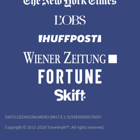
GNTO LISENSSINUMERO (MH.T.E.): 0259Ε60000576001
Copyright © 2012–2026 Travelmyth™. All rights reserved.