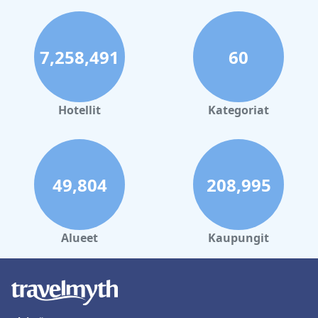
7,258,491
60
Hotellit
Kategoriat
49,804
208,995
Alueet
Kaupungit