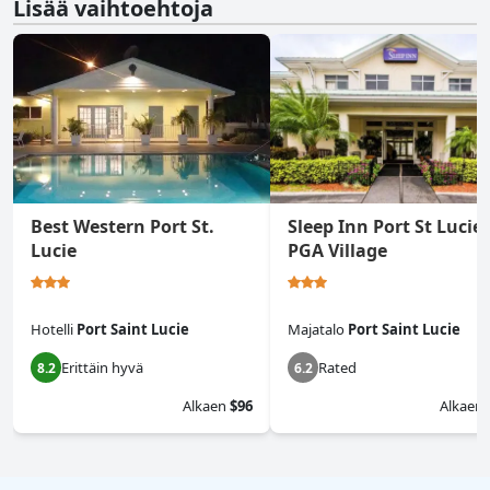
Lisää vaihtoehtoja
Best Western Port St.
Sleep Inn Port St Lucie 
Lucie
PGA Village
Hotelli
Port Saint Lucie
Majatalo
Port Saint Lucie
Erittäin hyvä
Rated
8.2
6.2
Alkaen
$96
Alkaen