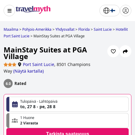
Maailma
>
Pohjois-Amerikka
>
Yhdysvallat
>
Florida
>
Saint Lucie
>
Hotellit
Port Saint Lucie
>
MainStay Suites at PGA Village
MainStay Suites at PGA
Village
Port Saint Lucie
,
8501 Champions
Way
(
Näytä kartalla
)
Rated
6.0
Tulopäivä - Lähtöpäivä
to, 27 8 - pe, 28 8
1 Huone
2 Vierasta
Tarkista saatavuus