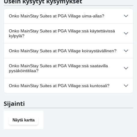
Usein kysytyt kysymykset
Onko MainStay Suites at PGA Village uima-allas?
Kyllä, MainStay Suites at PGA Village:ssä on uima-allas/altaita,
Onko MainStay Suites at PGA Village:ssä käytettävissä
jotka kuuluvat yhteen tai useampaan seuraavista luokista:
kylpylä?
Ulkouima-allas.
Ei, MainStay Suites at PGA Village ei tarjoa kylpylää.
Onko MainStay Suites at PGA Village koiraystävällinen?
Ei, MainStay Suites at PGA Village ei salli koiria.
Onko MainStay Suites at PGA Village:ssä saatavilla
pysäköintitilaa?
Kyllä, MainStay Suites at PGA Village tarjoaa
Onko MainStay Suites at PGA Village:ssä kuntosali?
pysäköintimahdollisuuden.
Kyllä, MainStay Suites at PGA Village on kuntosali.
Sijainti
Näytä kartta