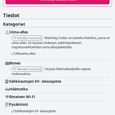
Tiedot
Kategoriat
Uima-allas
MainStay Suites on lueteltu hotellina, jossa on
Tekoälyn luoma
uima-allas. Se tarjoaa mukavan, pidempiaikaisen
majoitusvaihtoehdon uima-allaspalveluilla.
Ulkouima-allas
Bisnes
Tarjoaa liikematkailijoille sopivia
Tekoälyn luoma
mukavuuksia.
Sähköautojen EV- latauspiste
Häämatka
Ilmainen Wi-Fi
Pysäköinti
Sähköautojen EV- latauspiste