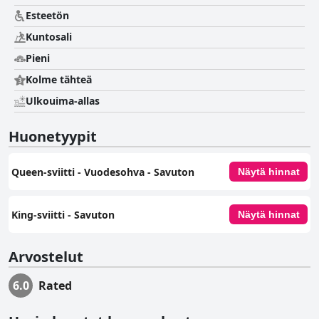
Esteetön
Kuntosali
Pieni
Kolme tähteä
Ulkouima-allas
Huonetyypit
Queen-sviitti - Vuodesohva - Savuton
Näytä hinnat
King-sviitti - Savuton
Näytä hinnat
Arvostelut
6.0
Rated