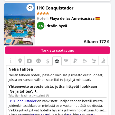
palvelun ja tilojen laadussa.
H10 Conquistador
Useat arvostelut osoittavat, että hotellista puuttuu neljän
tähden hotellilta odotettava huoliteltu kosketus, ja huonekalut
Hotelli
Playa de las Americasissa
vaikuttavat vanhoilta ja kuluneilta. Mainintaa on myös tiettyjen
mukavuuksien, kuten kylpytakien, tohvelien, toimivan
Erittäin hyvä
8,5
minibaarin sekä riittävän kuntoilu- ja kylpylätilan puuttumisesta
tai heikosta tasosta. Tämä epäjohdonmukaisuus saa jotkut
ehdottamaan, että hotelli tuntuu enemmänkin kahden tai
Alkaen 172 $
kolmen tähden hotellilta kuin mainostetulta neljän tähden
hotellilta.
Tarkista saatavuus
Positiivista on, että hotellin vastinetta rahalle ja
$
ruokapalveluiden laatua on korostettu. Monet vieraat kuitenkin
kokevat, että kokonaiskokemus voisi olla hienostuneempi ja
Neljä tähteä
yksityiskohtaisempi, jotta se todella vastaisi neljän tähden
Neljän tähden hotelli, jossa on valoisat ja ilmastoidut huoneet,
odotuksia. Vaikka jotkut arvostavat ylellistä ilmapiiriä, toiset
joissa on kansainvälinen satelliitti-tv ja tyhjä minibaari.
suosittelevat sitä korkeintaan kolmen tähden hotelliksi. Näistä
ristiriitaisista arvosteluista huolimatta hotellilla on potentiaalia
Yhteenveto arvosteluista, jotka liittyvät luokkaan
ja se onnistuu monissa asioissa, erityisesti ruoassa ja
'Neljä tähteä'.
siisteydessä.
Tekoälyn laatima tiivistelmä
H10 Conquistador
on vahvistettu neljän tähden hotelli, mutta
joidenkin asiakkaiden mielestä se ei vastannut tätä luokitusta.
Vaikka jotkut pitivät hotellia hyvänä ja hyvin hoidettuna, toiset
olivat pettyneitä sen palveluihin ja palveluihin, erityisesti