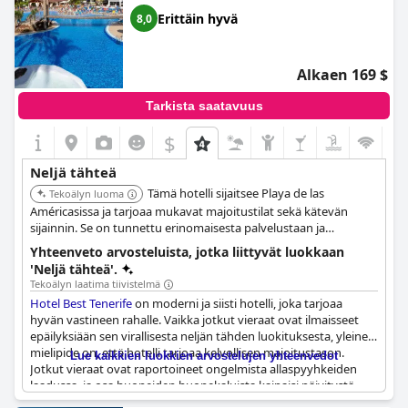
Erittäin hyvä
8,0
Alkaen 169 $
Tarkista saatavuus
$
Neljä tähteä
Tämä hotelli sijaitsee Playa de las
Tekoälyn luoma
Américasissa ja tarjoaa mukavat majoitustilat sekä kätevän
sijainnin. Se on tunnettu erinomaisesta palvelustaan ja
monipuolisista mukavuuksistaan, mikä tekee siitä suositun
Yhteenveto arvosteluista, jotka liittyvät luokkaan
valinnan matkailijoille.
'Neljä tähteä'.
Tekoälyn laatima tiivistelmä
Hotel Best Tenerife
on moderni ja siisti hotelli, joka tarjoaa
hyvän vastineen rahalle. Vaikka jotkut vieraat ovat ilmaisseet
epäilyksiään sen virallisesta neljän tähden luokituksesta, yleinen
mielipide on, että hotelli tarjoaa kelvollisen majoitustason.
Lue kaikkien luokkien arvostelujen yhteenvedot
Jotkut vieraat ovat raportoineet ongelmista allaspyyhkeiden
laadussa, ja osa huoneiden huonekaluista kaipaisi päivitystä,
mutta kaiken kaikkiaan hotellia pidetään asianmukaisena ja