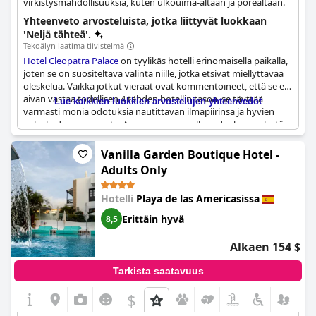
virkistysmahdollisuuksia, kuten ulkouima-altaan ja porealtaan.
Yhteenveto arvosteluista, jotka liittyvät luokkaan
'Neljä tähteä'.
Tekoälyn laatima tiivistelmä
Hotel Cleopatra Palace
on tyylikäs hotelli erinomaisella paikalla,
joten se on suositeltava valinta niille, jotka etsivät miellyttävää
oleskelua. Vaikka jotkut vieraat ovat kommentoineet, että se ei
aivan vastaa todellisen 4 tähden hotellin tasoa, se täyttää
Lue kaikkien luokkien arvostelujen yhteenvedot
varmasti monia odotuksia nautittavan ilmapiirinsä ja hyvien
palveluidensa ansiosta. Aamiainen voisi olla joidenkin mielestä
hieman parempi, mutta kaiken kaikkiaan se on ihana hotelli,
johon kannattaa tutustua. Perustason huoneissa on
Vanilla Garden Boutique Hotel -
perusmukavuudet, ja hotelli sijaitsee kätevästi niille, jotka
Adults Only
haluavat tutustua alueeseen.
Hotelli
Playa de las Americasissa
Erittäin hyvä
8,5
Alkaen 154 $
Tarkista saatavuus
$