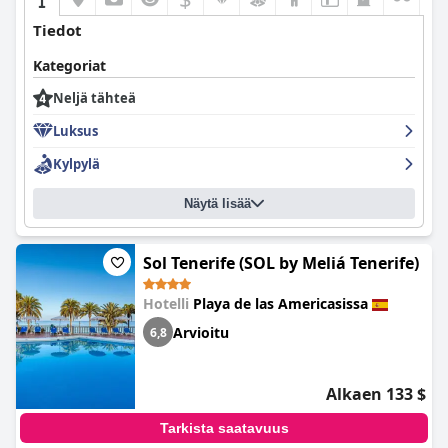
Tiedot
Kategoriat
Neljä tähteä
Luksus
Kylpylä
Näytä lisää
Sol Tenerife (SOL by Meliá Tenerife)
Hotelli
Playa de las Americasissa
Arvioitu
6,8
Alkaen 133 $
Tarkista saatavuus