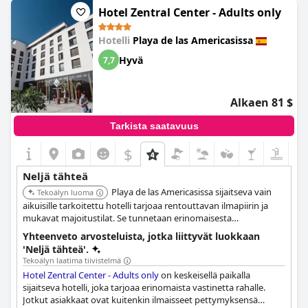
hyvänä laitoksena. Monet vieraat ovat ylistäneet hotellin tilavia
Hotel Zentral Center - Adults only
huoneita ja arvostavat hotellin modernia tunnelmaa. Vaikka
mielipiteet vaihtelevat siitä, ansaitseeko hotelli todella neljän
Hotelli
Playa de las Americasissa
tähden luokituksen, suurin osa on yhtä mieltä siitä, että
Hotel
Best Tenerife
on erinomainen vaihtoehto edulliseen hintaan.
Hyvä
7,7
Alkaen 81 $
Tarkista saatavuus
$
Neljä tähteä
Playa de las Americasissa sijaitseva vain
Tekoälyn luoma
aikuisille tarkoitettu hotelli tarjoaa rentouttavan ilmapiirin ja
mukavat majoitustilat. Se tunnetaan erinomaisesta
palvelustaan ja kätevästä sijainnistaan, mikä tekee siitä loistavan
Yhteenveto arvosteluista, jotka liittyvät luokkaan
valinnan pariskunnille.
'Neljä tähteä'.
Tekoälyn laatima tiivistelmä
Hotel Zentral Center - Adults only
on keskeisellä paikalla
sijaitseva hotelli, joka tarjoaa erinomaista vastinetta rahalle.
Jotkut asiakkaat ovat kuitenkin ilmaisseet pettymyksensä