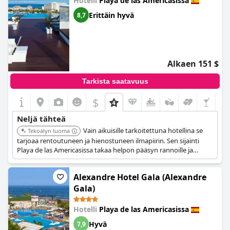
Hotelli
Playa de las Americasissa
Erittäin hyvä
8,7
Alkaen 151 $
Tarkista saatavuus
$
Neljä tähteä
Vain aikuisille tarkoitettuna hotellina se
Tekoälyn luoma
tarjoaa rentoutuneen ja hienostuneen ilmapiirin. Sen sijainti
Playa de las Americasissa takaa helpon pääsyn rannoille ja
viihteeseen, mikä parantaa kokonaiskokemusta.
Alexandre Hotel Gala (Alexandre
Gala)
Hotelli
Playa de las Americasissa
Hyvä
7,9