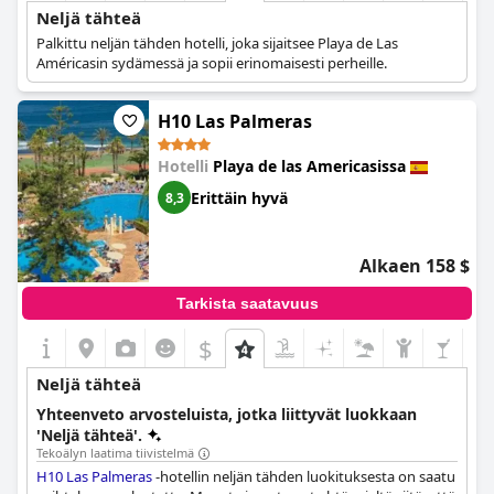
Neljä tähteä
Palkittu neljän tähden hotelli, joka sijaitsee Playa de Las
Américasin sydämessä ja sopii erinomaisesti perheille.
H10 Las Palmeras
Hotelli
Playa de las Americasissa
Erittäin hyvä
8,3
Alkaen 158 $
Tarkista saatavuus
$
Neljä tähteä
Yhteenveto arvosteluista, jotka liittyvät luokkaan
'Neljä tähteä'.
Tekoälyn laatima tiivistelmä
H10 Las Palmeras
-hotellin neljän tähden luokituksesta on saatu