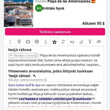
Hotelli
Playa de las Americasissa
majoituksen, mutta ei välttämättä täytä kaikkien odotuksia
neljän tähden hotellilta.
Erittäin hyvä
8,0
Alkaen 95 $
Tarkista saatavuus
$
Neljä tähteä
Playa de las Americasissa sijaitseva hotelli
Tekoälyn luoma
tarjoaa erinomaiset tilat, kuten uima-altaat ja spa-osaston. Se
sopii hyvin sekä rentoutumiseen että aktiviteetteihin, tarjoten
tasapainoisen kokemuksen vierailleen.
Yhteenveto arvosteluista, jotka liittyvät luokkaan
'Neljä tähteä'.
Tekoälyn laatima tiivistelmä
Gara Suites Golf & Spa
on saanut ristiriitaisia arvosteluja neljän
tähden hotellin asemastaan. Vaikka jotkut vieraat arvostavat
hyvin hoidettuja tiloja ja kehuvat ruoan ja palvelun laatua,
toisten mielestä se ei yllä neljän tähden tasolle. Vaikka se on
Lue kaikkien luokkien arvostelujen yhteenvedot
yleisesti ottaen siisti ja tarjoaa tyydyttävän kokemuksen, monet
löytävät epäjohdonmukaisuuksia huoneiden sisustuksen,