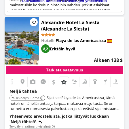
Lue kaikkien luokkien arvostelujen yhteenvedot
maksettuihin korkeisiin hintoihin nähden. Jotkut asiakkaat
kokivat huoneiden tason olevan enemmän kolmen tähden
hotellin tasoa, ja ravintolan ruokaa kuvailtiin massatuotetuksi ja
huonolaatuiseksi. Asiakkaat valittivat myös melutasosta ja
Alexandre Hotel La Siesta
riittämättömästä istumapaikkojen määrästä uima-altaan äärellä.
(Alexandre La Siesta)
Kaiken kaikkiaan hotellin sijaintia arvostettiin, mutta asiakkaat
ehdottivat parannuksia, jotta se nousisi todelliseen neljän
Hotelli
Playa de las Americasissa
tähden tasoon.
Erittäin hyvä
8,2
Alkaen 138 $
Tarkista saatavuus
$
Neljä tähteä
Sijaitsee Playa de las Americasissa, tämä
Tekoälyn luoma
hotelli on lähellä rantaa ja tarjoaa mukavaa majoitusta. Se on
tunnettu erinomaisesta palvelustaan ja kätevästä sijainnistaan,
mikä tekee siitä loistavan tukikohdan alueen tutkimiseen.
Yhteenveto arvosteluista, jotka liittyvät luokkaan
'Neljä tähteä'.
Tekoälyn laatima tiivistelmä