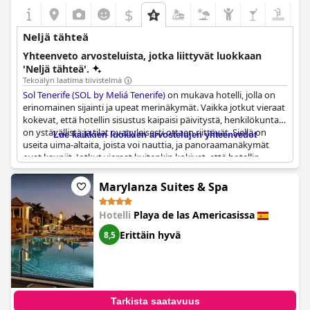
$
Neljä tähteä
Yhteenveto arvosteluista, jotka liittyvät luokkaan
'Neljä tähteä'.
Tekoälyn laatima tiivistelmä
Sol Tenerife (SOL by Meliá Tenerife)
on mukava hotelli, jolla on
erinomainen sijainti ja upeat merinäkymät. Vaikka jotkut vieraat
kokevat, että hotellin sisustus kaipaisi päivitystä, henkilökunta
on ystävällistä ja tilat ovat yleisesti ottaen riittävät. Siellä on
Lue kaikkien luokkien arvostelujen yhteenvedot
useita uima-altaita, joista voi nauttia, ja panoraamanäkymät
ovat kauniit. Jotkut vieraat kuitenkin kokivat, että hotellin
yleinen laatu ei vastannut neljän tähden luokituksen odotuksia.
Tilat olivat perustasoa ja jotkut mukavuudet vanhentuneita,
Marylanza Suites & Spa
minkä vuoksi jotkut uskoivat sen olevan vain kolmen tähden
arvoinen. Siitä huolimatta hotellin sijainti on kätevä ja
Hotelli
Playa de las Americasissa
henkilökunta on avuliasta.
Erittäin hyvä
8,5
Tarkista saatavuus