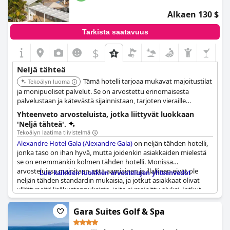
Alkaen 130 $
Tarkista saatavuus
$
Neljä tähteä
Tämä hotelli tarjoaa mukavat majoitustilat
Tekoälyn luoma
ja monipuoliset palvelut. Se on arvostettu erinomaisesta
palvelustaan ja kätevästä sijainnistaan, tarjoten vieraille
miellyttävän ja nautinnollisen oleskelun.
Yhteenveto arvosteluista, jotka liittyvät luokkaan
'Neljä tähteä'.
Tekoälyn laatima tiivistelmä
Alexandre Hotel Gala (Alexandre Gala)
on neljän tähden hotelli,
jonka taso on ihan hyvä, mutta joidenkin asiakkaiden mielestä
se on enemmänkin kolmen tähden hotelli. Monissa
arvosteluissa mainitaan, että aamiainen ja illallinen eivät ole
Lue kaikkien luokkien arvostelujen yhteenvedot
neljän tähden standardin mukaisia, ja jotkut asiakkaat olivat
yllättyneitä lisäkustannuksista, joita ei mainittu aluksi. Jotkut
arvostelijat kyseenalaistavat, miksi hotellilla on neljä tähteä, ja
uskovat, että se ei ole hinnan väärti. On kuitenkin positiivisia
Gara Suites Golf & Spa
arvosteluja, joissa todetaan, että hotelli on erittäin mukava ja
ystävällinen. Kaiken kaikkiaan hotelli tarjoaa laadukkaan