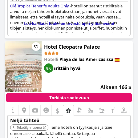
Olé Tropical Tenerife Adults Only
-hotelli on saanut ristiriitaisia
arvioita neljän tähden luokituksestaan, ja monet vieraat ovat
ilmaisseet, että hotelli ei täytä näitä odotuksia, vaan vastaa
enemmän kolmen tähden tasoa. Vaikka jotkin seikat, kuten
Lue kaikkien luokkien arvostelujen yhteenvedot
tilojen siisteys, henkilökunnan ponnistelut ja buffet, huomioitiin
myönteisesti, toiset merkittävät alueet, kuten vanhanaikaiset
huoneet ja ruoan laatu, eivät vastanneet odotettuja neljän
tähden kriteereitä.
Hotel Cleopatra Palace
Vieraat mainitsivat usein, että kiinteistö ei aivan vastaa neljän
Hotelli
Playa de las Americasissa
tähden luokitusta, mikä viittaa siihen, että tilat ja mukavuudet
voisivat olla päivityksen tarpeessa odotetun tason
Erittäin hyvä
8,6
saavuttamiseksi. Tämä tunne toistuu siinä käsityksessä, että
hotellin kustannukset eivät vastaa tarjottua palvelu- ja
laatutasoa, ja joidenkin vieraiden mielestä hinta on erittäin kallis
Alkaen 166 $
tarjontaan nähden.
Tarkista saatavuus
Kaiken kaikkiaan, vaikka hotellilla on tiettyjä myönteisiä puolia,
näyttää siltä, että useilla alueilla on tarvetta parannuksiin, jotta
$
neljän tähden lupaus todella täyttyisi. Potentiaalisten
vierailijoiden tulisi hallita odotuksiaan ja ottaa huomioon, että
Neljä tähteä
hotelli saattaa tarjota enemmänkin vankan kolmen tähden
Tämä hotelli on tyylikäs ja sijaitsee
kokemuksen kuin ylemmän tason, neljän tähden kokemuksen,
Tekoälyn luoma
jota joissakin kuvauksissa ehdotetaan.
erinomaisella paikalla lähellä rantaa. Se tarjoaa