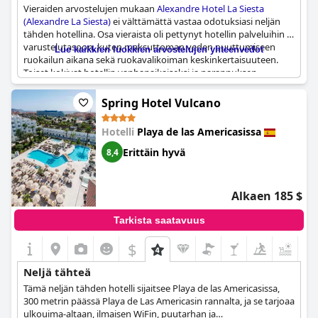
Vieraiden arvostelujen mukaan
Alexandre Hotel La Siesta
(Alexandre La Siesta)
ei välttämättä vastaa odotuksiasi neljän
tähden hotellina. Osa vieraista oli pettynyt hotellin palveluihin ja
varustelutasoon, kuten maksuttoman veden puuttumiseen
Lue kaikkien luokkien arvostelujen yhteenvedot
ruokailun aikana sekä ruokavalikoiman keskinkertaisuuteen.
Toiset kokivat hotellin vanhanaikaiseksi ja parannuksen
tarpeessa olevaksi. Jotkut vieraat kuitenkin nauttivat edelleen
oleskelustaan ja pitivät hotellia viihtyisänä ja helposti
Spring Hotel Vulcano
saavutettavana. Jos harkitset majoittumista täällä, pidä
mielessä, että hotellista ja sen mukavuuksista on ollut
Hotelli
Playa de las Americasissa
ristiriitaisia arvosteluja.
Erittäin hyvä
8,4
Alkaen 185 $
Tarkista saatavuus
$
Neljä tähteä
Tämä neljän tähden hotelli sijaitsee Playa de las Americasissa,
300 metrin päässä Playa de Las Americasin rannalta, ja se tarjoaa
ulkouima-altaan, ilmaisen WiFin, puutarhan ja