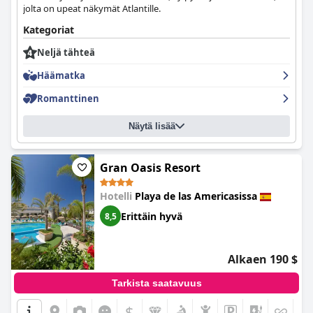
jolta on upeat näkymät Atlantille.
Kategoriat
Neljä tähteä
Häämatka
Romanttinen
Näytä lisää
Gran Oasis Resort
Hotelli
Playa de las Americasissa
Erittäin hyvä
8,5
Alkaen 190 $
Tarkista saatavuus
$