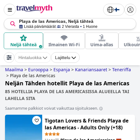
Playa de las Americas, Neljä tähteä
Lisää päivämäärät
2 Vierasta
1 Huone
Neljä tähteä
Ilmainen Wi-Fi
Uima-allas
Ulkouim
Hintaluokka
Lajittelu
Maailma
>
Eurooppa
>
Espanja
>
Kanariansaaret
>
Teneriffa
>
Playa de las Americas
Neljän Tähden hotellit Playa de las Americas
85 HOTELLIA PLAYA DE LAS AMERICASISSA ALUEELLA TAI
LAHELLA SITA
Saamamme palkkiot voivat vaikuttaa sijoitukseen.
Tigotan Lovers & Friends Playa de
las Americas - Adults Only (+18)