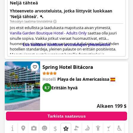
Neljä tähteä
Yhteenveto arvosteluista, jotka liittyvät luokkaan
'Neljä tähteä'.
Tekoälyn laatima tiivistelmä
Jos etsit edullista ja laadukasta majoitusta aivan ytimestä,
Vanilla Garden Boutique Hotel - Adults Only
saattaa olla juuri
sinulle sopiva. Vaikka jotkut vieraat huomauttivat, että
huoneiden siisteys ei aivan vastannut italialaisia neljän tähden
Lue kaikkien luokkien arvostelujen yhteenvedot
hotellien standardeja, yleinen palaute on erittäin positiivista.
Monet vieraat ovat kuvanneet hotellin fantastiseksi ja
täydelliseksi, korostaen erinomaista vastinetta rahalle. Vaikka
jotkut ovat verranneet sitä muihin neljän tähden hotelleihin ja
Spring Hotel Bitácora
pitäneet sitä hieman aliarvioituna, useimmat ovat nauttineet
olostaan perusteellisesti. Joten jos haluat loistavan hotellin
Hotelli
Playa de las Americasissa
seuraavalle vain aikuisille tarkoitetulle lomallesi, muista kokeilla
Vanilla Garden Boutique Hotellia!
Erittäin hyvä
8,7
Alkaen 199 $
Tarkista saatavuus
$