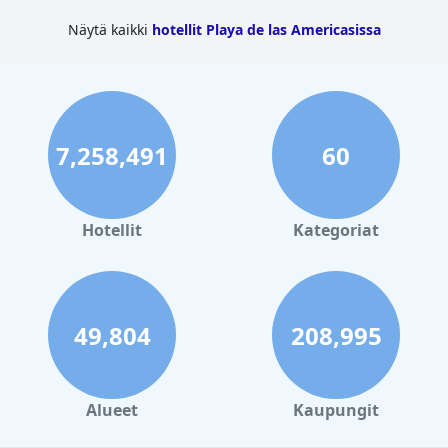
Näytä kaikki
hotellit Playa de las Americasissa
7,258,491
60
Hotellit
Kategoriat
49,804
208,995
Alueet
Kaupungit