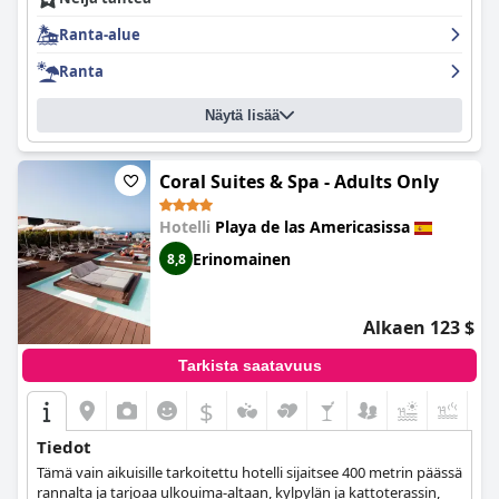
Ranta-alue
Ranta
Näytä lisää
Coral Suites & Spa - Adults Only
Hotelli
Playa de las Americasissa
Erinomainen
8,8
Alkaen 123 $
Tarkista saatavuus
$
+8
Tiedot
Tämä vain aikuisille tarkoitettu hotelli sijaitsee 400 metrin päässä
rannalta ja tarjoaa ulkouima-altaan, kylpylän ja kattoterassin,