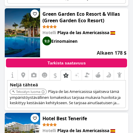
viihdehenkilökuntaa.
Green Garden Eco Resort & Villas
(Green Garden Eco Resort)
Hotelli
Playa de las Americasissa
Erinomainen
9,0
Alkaen 178 $
Tarkista saatavuus
$
Neljä tähteä
Playa de las Americasissa sijaitseva tämä
Tekoälyn luoma
ympäristöystävällinen lomakeskus tarjoaa mukavia huviloita ja
keskittyy kestävään kehitykseen. Se tarjoaa ainutlaatuisen ja
rentouttavan kokemuksen sitoutuen ympäristövastuuseen.
Hotel Best Tenerife
Hotelli
Playa de las Americasissa