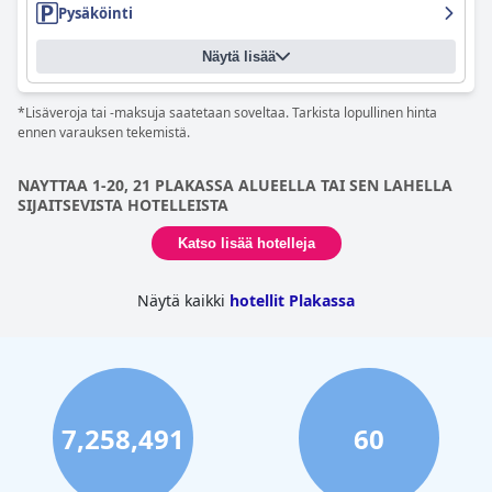
Pysäköinti
valinta matkailijoille, jotka etsivät rentouttavaa ja nautinnollista
oleskelua Kreetalla.
Näytä lisää
*Lisäveroja tai -maksuja saatetaan soveltaa. Tarkista lopullinen hinta
ennen varauksen tekemistä.
NAYTTAA 1-20, 21 PLAKASSA ALUEELLA TAI SEN LAHELLA
SIJAITSEVISTA HOTELLEISTA
Katso lisää hotelleja
Näytä kaikki
hotellit Plakassa
7,258,491
60