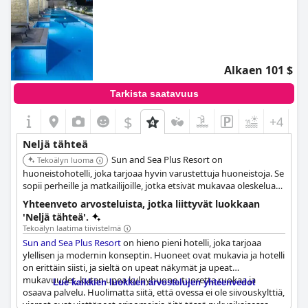
Alkaen 101 $
Tarkista saatavuus
$
+4
Neljä tähteä
Sun and Sea Plus Resort on
Tekoälyn luoma
huoneistohotelli, joka tarjoaa hyvin varustettuja huoneistoja. Se
sopii perheille ja matkailijoille, jotka etsivät mukavaa oleskelua
itsepalvelumahdollisuuksilla.
Yhteenveto arvosteluista, jotka liittyvät luokkaan
'Neljä tähteä'.
Tekoälyn laatima tiivistelmä
Sun and Sea Plus Resort
on hieno pieni hotelli, joka tarjoaa
ylellisen ja modernin konseptin. Huoneet ovat mukavia ja hotelli
on erittäin siisti, ja sieltä on upeat näkymät ja upeat
mukavuudet, kuten upea kylpyhuone, tuoretta ruokaa ja
Lue kaikkien luokkien arvostelujen yhteenvedot
osaava palvelu. Huolimatta siitä, että ovessa ei ole siivouskylttiä,
vieraat ovat viettäneet erinomaisia öitä tässä nykyaikaisessa