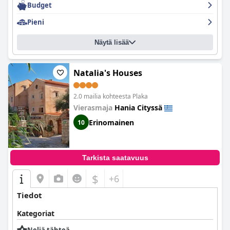
Budget
Pieni
Näytä lisää
Natalia's Houses
2.0 mailia kohteesta Plaka
Vierasmaja
Hania Cityssä
Erinomainen
10
Tarkista saatavuus
$
+6
Tiedot
Kategoriat