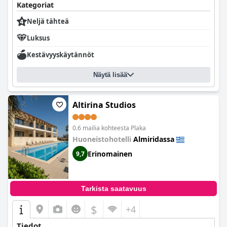
Kategoriat
Neljä tähteä
Luksus
Kestävyyskäytännöt
Näytä lisää
Altirina Studios
0.6 mailia kohteesta Plaka
Huoneistohotelli
Almiridassa
Erinomainen
9,7
Tarkista saatavuus
$
+4
Tiedot