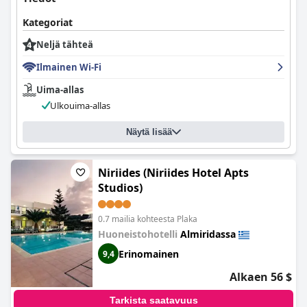
Kategoriat
Neljä tähteä
Ilmainen Wi-Fi
Uima-allas
Ulkouima-allas
Näytä lisää
Niriides (Niriides Hotel Apts
Studios)
0.7 mailia kohteesta Plaka
Huoneistohotelli
Almiridassa
Erinomainen
9,4
Alkaen 56 $
Tarkista saatavuus