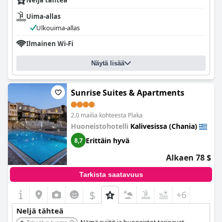
Neljä tähteä
Uima-allas
Ulkouima-allas
Ilmainen Wi-Fi
Näytä lisää
Sunrise Suites & Apartments
2.0 mailia kohteesta Plaka
Huoneistohotelli
Kalivesissa (Chania)
Erittäin hyvä
8,7
Alkaen 78 $
Tarkista saatavuus
$
+6
Neljä tähteä