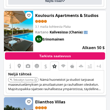
Näytä lisää
Koulouris Apartments & Studios
3.1 mailia kohteesta Plaka
Kartano
Kalivesissa (Chania)
Erinomainen
9,5
Alkaen 50 $
Tarkista saatavuus
$
+4
Neljä tähteä
Nämä huoneistot ja studiot tarjoavat
Tekoälyn luoma
maaseutuelämyksen ja ainutlaatuisen ja rauhallisen oleskelun.
Majoituspaikka sijaitsee rauhallisessa ympäristössä, täydellinen
vieraille, jotka haluavat paeta kaupungin hälinää.
Elianthos Villas