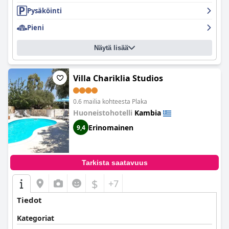
Pysäköinti
Pieni
Näytä lisää
Villa Chariklia Studios
0.6 mailia kohteesta Plaka
Huoneistohotelli
Kambia
Erinomainen
9,4
Tarkista saatavuus
$
+7
Tiedot
Kategoriat