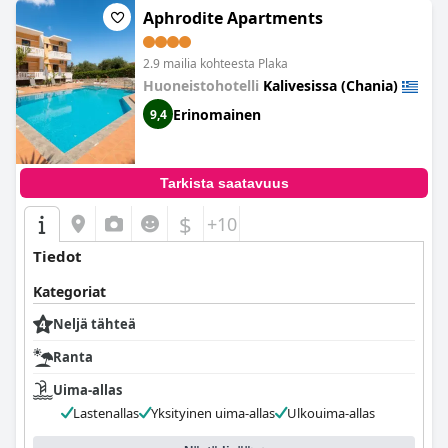
herkullisen buffetaamiaisen aurinkoisella verannalla vain
Aphrodite Apartments
kivenheiton päässä häikäisevästä merestä.
2.9 mailia kohteesta Plaka
Huoneistohotelli
Kalivesissa (Chania)
Erinomainen
9,4
Tarkista saatavuus
$
+10
Tiedot
Kategoriat
Neljä tähteä
Ranta
Uima-allas
Lastenallas
Yksityinen uima-allas
Ulkouima-allas