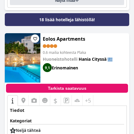
Näytä lisää
18 lisää hotelleja lähistöllä!
Eolos Apartments
0.6 mailia kohteesta Plaka
Huoneistohotelli
Hania Cityssä
Erinomainen
9,1
Tarkista saatavuus
$
+5
Tiedot
Kategoriat
Neljä tähteä