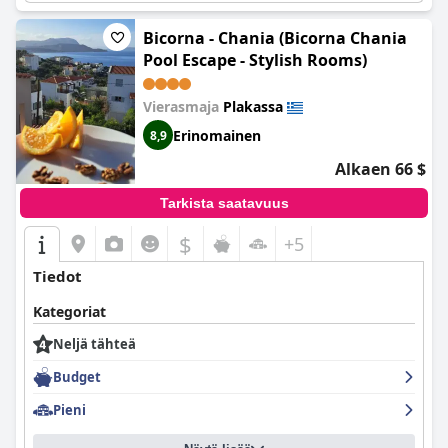
ympäristössä. Hotelli tarjoaa jopa kahvinkeittimet huoneisiin,
tosin lisämaksusta. Kaiken kaikkiaan vieraat ovat pitäneet
Bicorna - Chania (Bicorna Chania
rakennetta uutena, puhtaana, viihtyisänä ja jopa parempana
Pool Escape - Stylish Rooms)
kuin joitakin neljän tähden hotelleja. Tämä upea paikka on
ehdottomasti vierailun arvoinen!
Vierasmaja
Plakassa
Erinomainen
8,9
Alkaen 66 $
Tarkista saatavuus
$
+5
Tiedot
Kategoriat
Neljä tähteä
Budget
Pieni