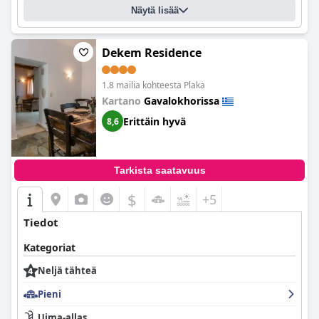
Näytä lisää
Dekem Residence
1.8 mailia kohteesta Plaka
Kartano
Gavalokhorissa
Erittäin hyvä
8,6
Tarkista saatavuus
$
+5
Tiedot
Kategoriat
Neljä tähteä
Pieni
Uima-allas