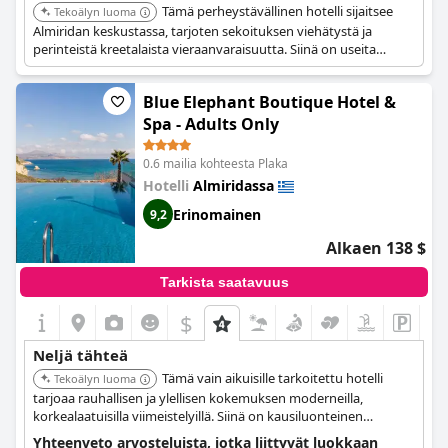
Tämä perheystävällinen hotelli sijaitsee
Tekoälyn luoma
Almiridan keskustassa, tarjoten sekoituksen viehätystä ja
perinteistä kreetalaista vieraanvaraisuutta. Siinä on useita
ulkouima-altaita, kuntokeskus, spa ja kattouima-allas. Kaikissa
huoneissa on parvekkeet meri- tai vuoristonäkymillä, ja tarjolla
Blue Elephant Boutique Hotel &
on sertifioitu kreikkalainen aamiainen.
Spa - Adults Only
0.6 mailia kohteesta Plaka
Hotelli
Almiridassa
Erinomainen
9,2
Alkaen 138 $
Tarkista saatavuus
$
Neljä tähteä
Tämä vain aikuisille tarkoitettu hotelli
Tekoälyn luoma
tarjoaa rauhallisen ja ylellisen kokemuksen moderneilla,
korkealaatuisilla viimeistelyillä. Siinä on kausiluonteinen
ulkouima-allas, kuntokeskus, terassi, ravintola, baari,
Yhteenveto arvosteluista, jotka liittyvät luokkaan