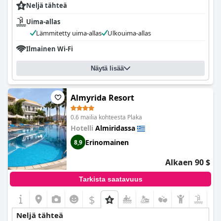
Neljä tähteä
Uima-allas
Lämmitetty uima-allas
Ulkouima-allas
Ilmainen Wi-Fi
Näytä lisää
Almyrida Resort
0.6 mailia kohteesta Plaka
Hotelli
Almiridassa
Erinomainen
8,9
Alkaen 90 $
Tarkista saatavuus
$
Neljä tähteä