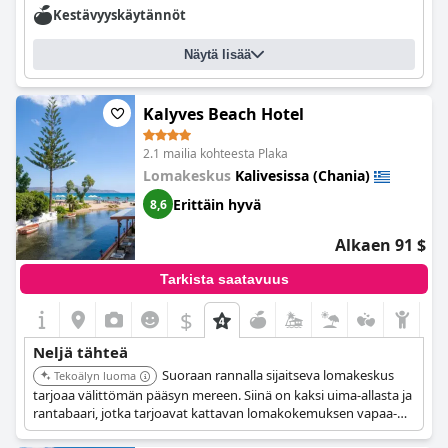
Kestävyyskäytännöt
Näytä lisää
Kalyves Beach Hotel
2.1 mailia kohteesta Plaka
Lomakeskus
Kalivesissa (Chania)
Erittäin hyvä
8,6
Alkaen 91 $
Tarkista saatavuus
$
Neljä tähteä
Suoraan rannalla sijaitseva lomakeskus
Tekoälyn luoma
tarjoaa välittömän pääsyn mereen. Siinä on kaksi uima-allasta ja
rantabaari, jotka tarjoavat kattavan lomakokemuksen vapaa-
ajan ja viihdevaihtoehdoilla kaikille vieraille. Hotelli tarjoaa myös