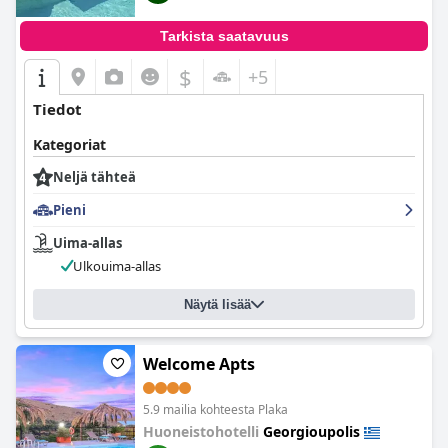
Tarkista saatavuus
$
+5
Tiedot
Kategoriat
Neljä tähteä
Pieni
Uima-allas
Ulkouima-allas
Näytä lisää
Welcome Apts
5.9 mailia kohteesta Plaka
Huoneistohotelli
Georgioupolis