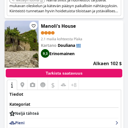
Nämä sviitit ja huoneistot tarjoavat
Tekoälyn luoma
mukavan oleskelun ja kätevän pääsyn paikallisiin nähtävyyksiin.
Kiinteistö tunnetaan hyvin hoidetuista tiloistaan ja ystävällisestä
palvelustaan, mikä tekee siitä suositun valinnan rentouttavaa
lomaa etsivien matkailijoiden keskuudessa.
Manoli's House
2.1 mailia kohteesta Plaka
Kartano
Douliana
Erinomainen
9,3
Alkaen 102 $
Tarkista saatavuus
$
+8
Tiedot
Kategoriat
Neljä tähteä
Pieni