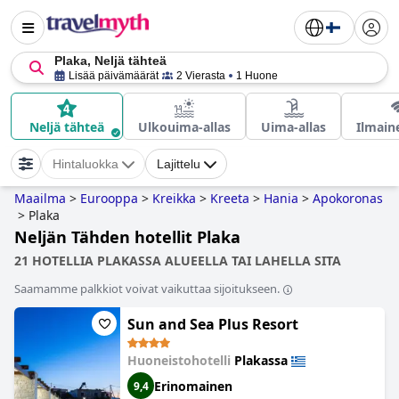
Plaka, Neljä tähteä
Lisää päivämäärät
2 Vierasta
1 Huone
Neljä tähteä
Ulkouima-allas
Uima-allas
Ilmain
Hintaluokka
Lajittelu
Maailma
>
Eurooppa
>
Kreikka
>
Kreeta
>
Hania
>
Apokoronas
>
Plaka
Neljän Tähden hotellit Plaka
21 HOTELLIA PLAKASSA ALUEELLA TAI LAHELLA SITA
Saamamme palkkiot voivat vaikuttaa sijoitukseen.
Sun and Sea Plus Resort
Huoneistohotelli
Plakassa
Erinomainen
9,4