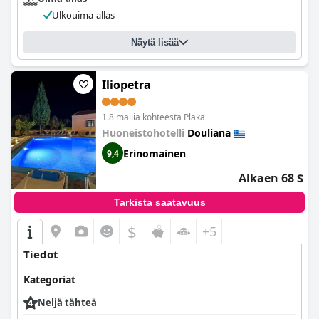
Ulkouima-allas
Näytä lisää
Iliopetra
1.8 mailia kohteesta Plaka
Huoneistohotelli
Douliana
Erinomainen
9,4
Alkaen 68 $
Tarkista saatavuus
$
+5
Tiedot
Kategoriat
Neljä tähteä