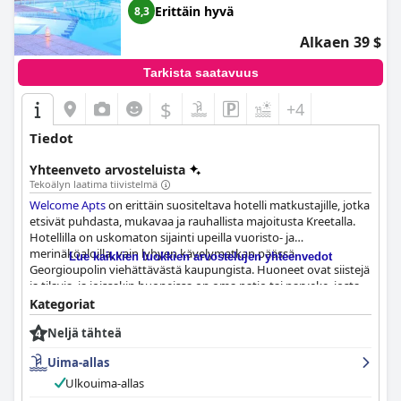
Erittäin hyvä
8,3
Alkaen 39 $
Tarkista saatavuus
$
+4
Tiedot
Yhteenveto arvosteluista
Tekoälyn laatima tiivistelmä
Welcome Apts
on erittäin suositeltava hotelli matkustajille, jotka
etsivät puhdasta, mukavaa ja rauhallista majoitusta Kreetalla.
Hotellilla on uskomaton sijainti upeilla vuoristo- ja
merinäköaloilla, vain lyhyen kävelymatkan päässä
Lue kaikkien luokkien arvostelujen yhteenvedot
Georgioupolin viehättävästä kaupungista. Huoneet ovat siistejä
ja tilavia, ja joissakin huoneissa on oma patio tai parveke, josta
on upeat näkymät. Hotellin siisteyttä on kiitelty, ja hotellissa on
Kategoriat
joka toinen päivä tuoreet liinavaatteet ja pyyhkeet.
Neljä tähteä
Henkilökunta on poikkeuksellista, ja omistaja ja hänen
perheensä luovat perheenomaisen ilmapiirin, joka rohkaisee
Uima-allas
vieraita palaamaan. Hotellin ulkouima-allas on suuri kohokohta,
jonka kauneudesta, siisteydestä ja upeista näkymistä vieraat
Ulkouima-allas
kiittelevät. Kaiken kaikkiaan
Welcome Apts
on erinomainen