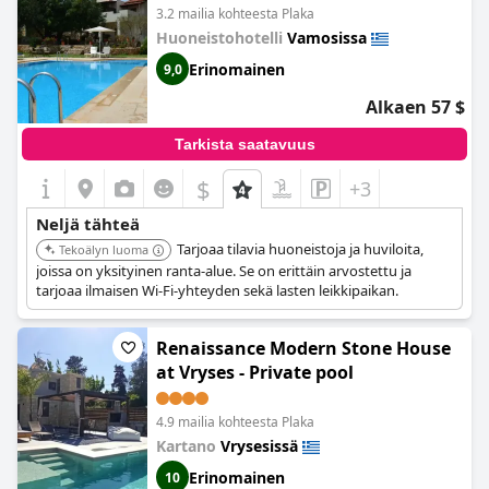
3.2 mailia kohteesta Plaka
Huoneistohotelli
Vamosissa
Erinomainen
9,0
Alkaen 57 $
Tarkista saatavuus
$
+3
Neljä tähteä
Tarjoaa tilavia huoneistoja ja huviloita,
Tekoälyn luoma
joissa on yksityinen ranta-alue. Se on erittäin arvostettu ja
tarjoaa ilmaisen Wi-Fi-yhteyden sekä lasten leikkipaikan.
Renaissance Modern Stone House
at Vryses - Private pool
4.9 mailia kohteesta Plaka
Kartano
Vrysesissä
Erinomainen
10