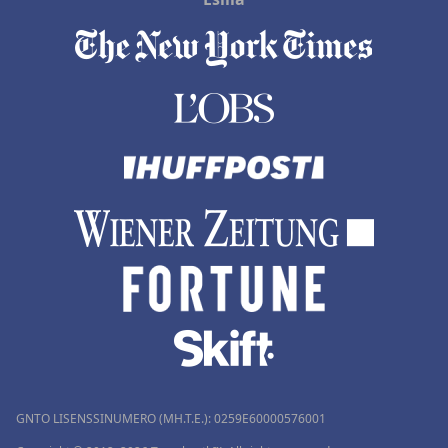
GNTO LISENSSINUMERO (MH.T.E.): 0259Ε60000576001