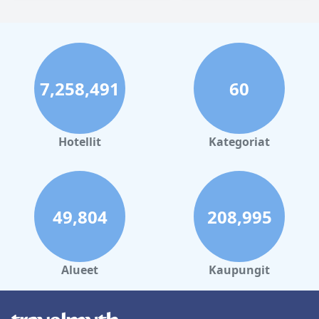
7,258,491
60
Hotellit
Kategoriat
49,804
208,995
Alueet
Kaupungit