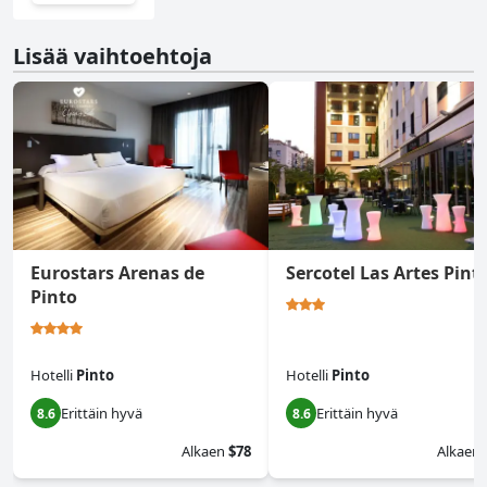
Lisää vaihtoehtoja
Eurostars Arenas de
Sercotel Las Artes Pint
Pinto
Hotelli
Pinto
Hotelli
Pinto
Erittäin hyvä
Erittäin hyvä
8.6
8.6
Alkaen
$78
Alkaen