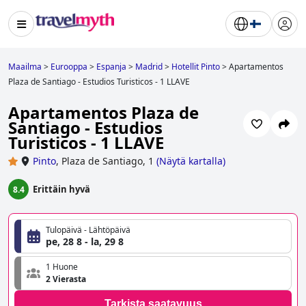
Maailma
>
Eurooppa
>
Espanja
>
Madrid
>
Hotellit Pinto
>
Apartamentos
Plaza de Santiago - Estudios Turisticos - 1 LLAVE
Apartamentos Plaza de
Santiago - Estudios
Turisticos - 1 LLAVE
Pinto
,
Plaza de Santiago, 1
(
Näytä kartalla
)
Erittäin hyvä
8.4
Tulopäivä - Lähtöpäivä
pe, 28 8 - la, 29 8
1 Huone
2 Vierasta
Tarkista saatavuus