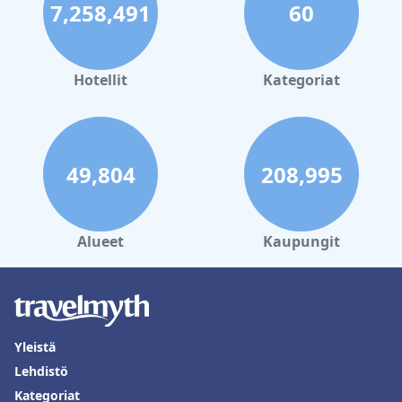
7,258,491
60
Hotellit
Kategoriat
49,804
208,995
Alueet
Kaupungit
Yleistä
Lehdistö
Kategoriat