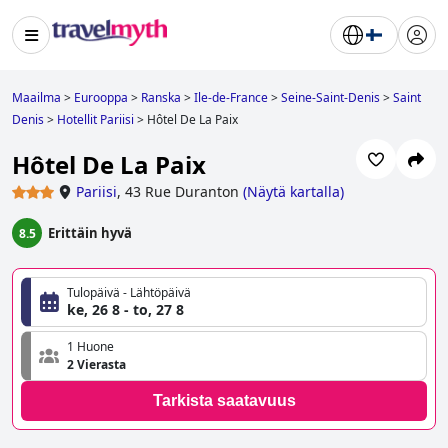
Maailma
>
Eurooppa
>
Ranska
>
Ile-de-France
>
Seine-Saint-Denis
>
Saint
Denis
>
Hotellit Pariisi
>
Hôtel De La Paix
Hôtel De La Paix
Pariisi
,
43 Rue Duranton
(
Näytä kartalla
)
Erittäin hyvä
8.5
Tulopäivä - Lähtöpäivä
ke, 26 8 - to, 27 8
1 Huone
2 Vierasta
Tarkista saatavuus