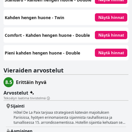
nopeasti. Pysäköintimahdollisuudet saavat vaihtelevia arvosteluja; jotkut
pitävät järjestelyjä kätevinä ja kohtuuhintaisina, kun taas toiset
mainitsevat suuret kustannukset ja turvallisten paikkojen rajoitetun
saatavuuden. Perheystävällinen ympäristö, mukaan lukien tilavat
Kahden hengen huone - Twin
Näytä hinnat
perhehuoneet ja lemmikkiystävälliset käytännöt, tekevät Hôtel De La
Paixista erinomaisen valinnan matkustaville perheille ja lemmikkien
omistajille. Kaiken kaikkiaan Hôtel De La Paix tarjoaa erinomaista
Comfort - Kahden hengen huone - Double
Näytä hinnat
vastinetta rahalle puhtaiden, tyylikkäiden ja hyvin hoidettujen tilojensa,
strategisen sijaintinsa ja korkeiden palvelustandardiensa ansiosta, mikä
tekee siitä ihanteellisen valinnan sekä turisteille että liikematkustajille.
Pieni kahden hengen huone - Double
Näytä hinnat
Vieraiden arvostelut
8.5
Erittäin hyvä
Arvostelut
Tekoälyn laatima tiivistelmä
Sijainti
Hôtel De La Paix tarjoaa strategisesti kätevän majoituksen
Pariisissa, hyötyen erinomaisesta sijainnista rauhallisessa ja
turvallisessa 15. arrondissementissa. Hotellin sijaintia kehutaan sen
läheisyydestä useisiin metroasemille, mukaan lukien Boucicaut ja
Aamiainen