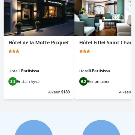
Hôtel de la Motte Picquet
Hôtel Eiffel Saint Charl
Hotelli
Pariisissa
Hotelli
Pariisissa
Erittäin hyvä
Erinomainen
8.5
9.2
Alkaen
$180
Alkaen
$