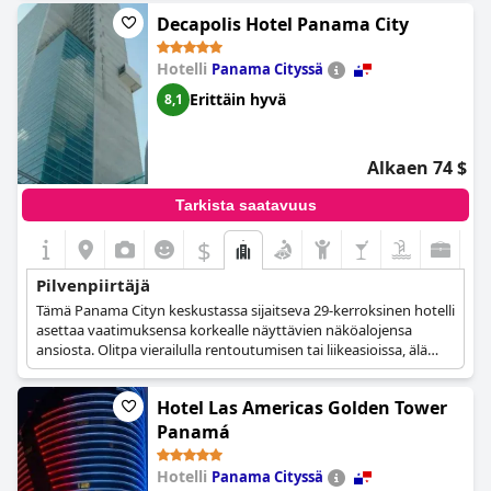
Decapolis Hotel Panama City
Hotelli
Panama Cityssä
Erittäin hyvä
8,1
Alkaen 74 $
Tarkista saatavuus
$
Pilvenpiirtäjä
Tämä Panama Cityn keskustassa sijaitseva 29-kerroksinen hotelli
asettaa vaatimuksensa korkealle näyttävien näköalojensa
ansiosta. Olitpa vierailulla rentoutumisen tai liikeasioissa, älä
missaa tilaisuutta nauttia Panama Cityn kauniista maisemista
hotellissa ollessasi.
Hotel Las Americas Golden Tower
Panamá
Hotelli
Panama Cityssä