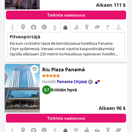
Alkaen 111 $
Tarkista saatavuus
$
Pilvenpiirtäjä
Elä kuin rocktähti tässä 66-kerroksisessa hotellissa Panama
Cityn sydämessä. Vieraat voivat nauttia kaupunkinäkymistä
täysillä ollessaan 230 metrin korkeudessa sijaitsevan hotellin
katolla. (755 ft.) hotellin katolla, jossa he voivat rentoutua
kelluvassa allasbaarissa.
Riu Plaza Panamá
Hotelli
Panama Cityssä
Erittäin hyvä
8,7
Alkaen 96 $
Tarkista saatavuus
$