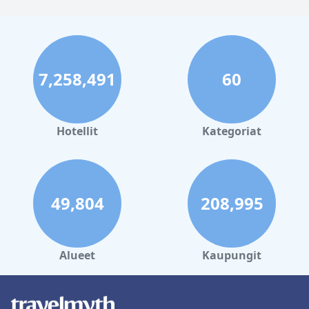
7,258,491
60
Hotellit
Kategoriat
49,804
208,995
Alueet
Kaupungit