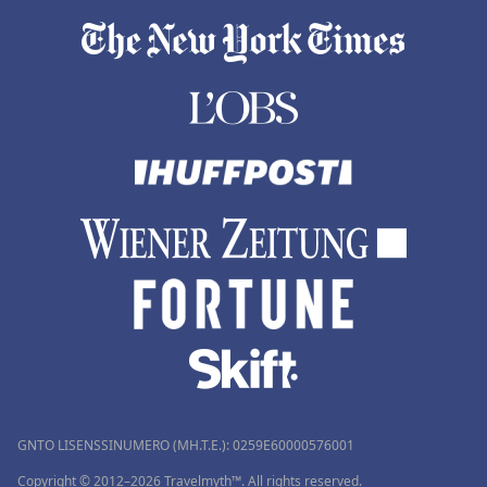
GNTO LISENSSINUMERO (MH.T.E.): 0259Ε60000576001
Copyright © 2012–2026 Travelmyth™. All rights reserved.