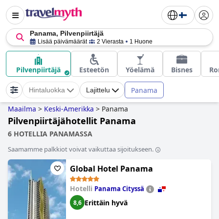
Panama, Pilvenpiirtäjä
Lisää päivämäärät
2 Vierasta
1 Huone
Pilvenpiirtäjä
Esteetön
Yöelämä
Bisnes
Ro
Panama
Hintaluokka
Lajittelu
Maailma
>
Keski-Amerikka
>
Panama
Pilvenpiirtäjähotellit Panama
6 HOTELLIA PANAMASSA
Saamamme palkkiot voivat vaikuttaa sijoitukseen.
Global Hotel Panama
Hotelli
Panama Cityssä
Erittäin hyvä
8,6