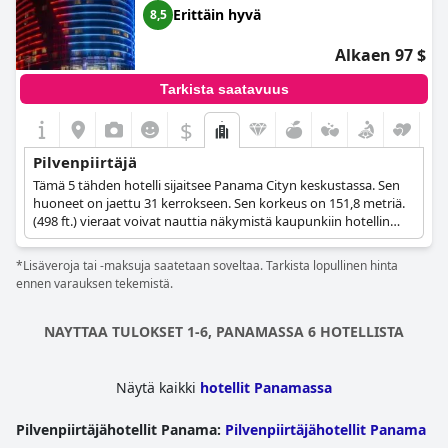
Erittäin hyvä
8,5
Alkaen 97 $
Tarkista saatavuus
$
Pilvenpiirtäjä
Tämä 5 tähden hotelli sijaitsee Panama Cityn keskustassa. Sen
huoneet on jaettu 31 kerrokseen. Sen korkeus on 151,8 metriä.
(498 ft.) vieraat voivat nauttia näkymistä kaupunkiin hotellin
tilavissa ja mukavissa tiloissa.
*Lisäveroja tai -maksuja saatetaan soveltaa. Tarkista lopullinen hinta
ennen varauksen tekemistä.
NAYTTAA TULOKSET 1-6, PANAMASSA 6 HOTELLISTA
Näytä kaikki
hotellit Panamassa
Pilvenpiirtäjähotellit Panama
:
Pilvenpiirtäjähotellit Panama