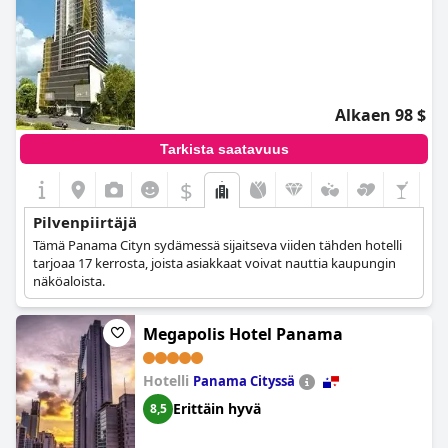
Alkaen 98 $
Tarkista saatavuus
$
Pilvenpiirtäjä
Tämä Panama Cityn sydämessä sijaitseva viiden tähden hotelli
tarjoaa 17 kerrosta, joista asiakkaat voivat nauttia kaupungin
näköaloista.
Megapolis Hotel Panama
Hotelli
Panama Cityssä
Erittäin hyvä
8,5