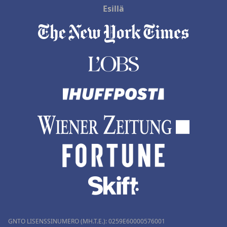
Esillä
GNTO LISENSSINUMERO (MH.T.E.): 0259Ε60000576001