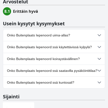
Arvostelut
8.1
Erittäin hyvä
Usein kysytyt kysymykset
Onko Buitenplaats Iepenoord uima-allas?
Ei, Buitenplaats Iepenoord ei ole uima-allasta.
Onko Buitenplaats Iepenoord:ssä käytettävissä kylpylä?
Ei, Buitenplaats Iepenoord ei tarjoa kylpylää.
Onko Buitenplaats Iepenoord koiraystävällinen?
Ei, Buitenplaats Iepenoord ei salli koiria.
Onko Buitenplaats Iepenoord:ssä saatavilla pysäköintitilaa?
Kyllä, Buitenplaats Iepenoord tarjoaa pysäköintimahdollisuuden.
Onko Buitenplaats Iepenoord:ssä kuntosali?
Ei, Buitenplaats Iepenoord ei ole kuntosalia.
Sijainti