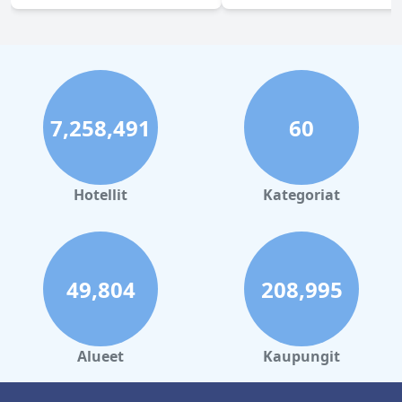
7,258,491
60
Hotellit
Kategoriat
49,804
208,995
Alueet
Kaupungit