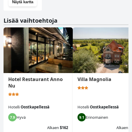
Näytä kartta
Lisää vaihtoehtoja
Hotel Restaurant Anno
Villa Magnolia
Nu
Hotelli
Oostkapellessä
Hotelli
Oostkapellessä
Hyvä
Erinomainen
7.9
9.1
Alkaen
$162
Alkaen
$