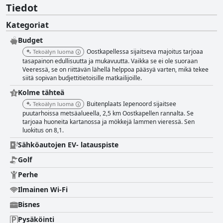
Tiedot
Kategoriat
Budget
Oostkapellessa sijaitseva majoitus tarjoaa
Tekoälyn luoma
tasapainon edullisuutta ja mukavuutta. Vaikka se ei ole suoraan
Veeressä, se on riittävän lähellä helppoa pääsyä varten, mikä tekee
siitä sopivan budjettitietoisille matkailijoille.
Kolme tähteä
Buitenplaats Iepenoord sijaitsee
Tekoälyn luoma
puutarhoissa metsäalueella, 2,5 km Oostkapellen rannalta. Se
tarjoaa huoneita kartanossa ja mökkejä lammen vieressä. Sen
luokitus on 8,1.
Sähköautojen EV- latauspiste
Golf
Perhe
Ilmainen Wi-Fi
Bisnes
Pysäköinti