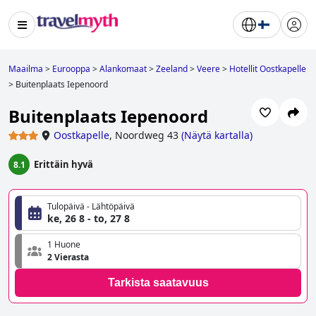
Maailma
>
Eurooppa
>
Alankomaat
>
Zeeland
>
Veere
>
Hotellit Oostkapelle
>
Buitenplaats Iepenoord
Buitenplaats Iepenoord
Oostkapelle
,
Noordweg 43
(
Näytä kartalla
)
Erittäin hyvä
8.1
Tulopäivä - Lähtöpäivä
ke, 26 8 - to, 27 8
1 Huone
2 Vierasta
Tarkista saatavuus