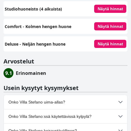
Studiohuoneisto (4 aikuista)
Näytä hinnat
Comfort - Kolmen hengen huone
Näytä hinnat
Deluxe - Neljän hengen huone
Näytä hinnat
Arvostelut
9.1
Erinomainen
Usein kysytyt kysymykset
Onko Villa Stefano uima-allas?
Ei, Villa Stefano ei ole uima-allasta.
Onko Villa Stefano:ssä käytettävissä kylpylä?
Ei, Villa Stefano ei tarjoa kylpylää.
Onko Villa Stefano koiraystävällinen?