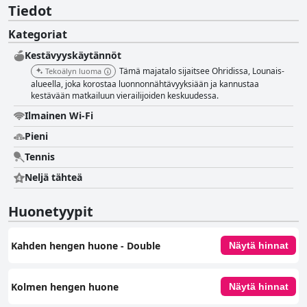
Tiedot
Kategoriat
Kestävyyskäytännöt
Tämä majatalo sijaitsee Ohridissa, Lounais-
Tekoälyn luoma
alueella, joka korostaa luonnonnähtävyyksiään ja kannustaa
kestävään matkailuun vierailijoiden keskuudessa.
Ilmainen Wi-Fi
Pieni
Tennis
Neljä tähteä
Huonetyypit
Kahden hengen huone - Double
Näytä hinnat
Kolmen hengen huone
Näytä hinnat