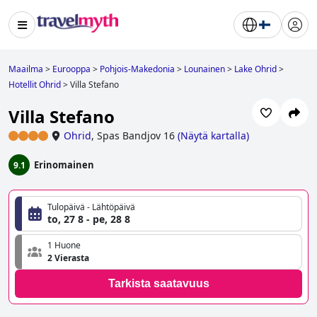
Maailma
>
Eurooppa
>
Pohjois-Makedonia
>
Lounainen
>
Lake Ohrid
>
Hotellit Ohrid
>
Villa Stefano
Villa Stefano
Ohrid
,
Spas Bandjov 16
(
Näytä kartalla
)
Erinomainen
9.1
Tulopäivä - Lähtöpäivä
to, 27 8 - pe, 28 8
1 Huone
2 Vierasta
Tarkista saatavuus