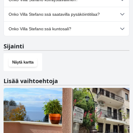
Ei, Villa Stefano ei salli koiria.
Onko Villa Stefano:ssä saatavilla pysäköintitilaa?
Ei, Villa Stefano ei tarjoa pysäköintimahdollisuutta.
Onko Villa Stefano:ssä kuntosali?
Ei, Villa Stefano ei ole kuntosalia.
Sijainti
Näytä kartta
Lisää vaihtoehtoja