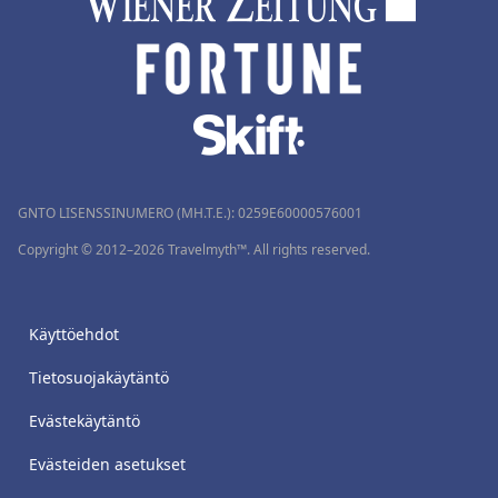
GNTO LISENSSINUMERO (MH.T.E.): 0259Ε60000576001
Copyright © 2012–2026 Travelmyth™. All rights reserved.
Käyttöehdot
Tietosuojakäytäntö
Evästekäytäntö
Evästeiden asetukset