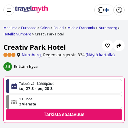
Maailma
>
Eurooppa
>
Saksa
>
Baijeri
>
Middle Franconia
>
Nuremberg
>
Hotellit Nurnberg
>
Creativ Park Hotel
Creativ Park Hotel
Nurnberg
,
Regensburgerstr. 334
(
Näytä kartalla
)
Erittäin hyvä
8.5
Tulopäivä - Lähtöpäivä
to, 27 8 - pe, 28 8
1 Huone
2 Vierasta
Tarkista saatavuus