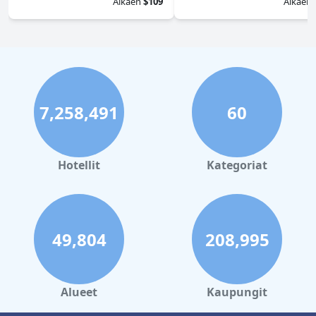
Alkaen
$109
Alkaen
7,258,491
60
Hotellit
Kategoriat
49,804
208,995
Alueet
Kaupungit