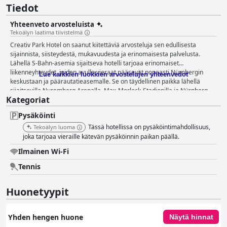
Tiedot
Yhteenveto arvosteluista
Tekoälyn laatima tiivistelmä
Creativ Park Hotel on saanut kiitettäviä arvosteluja sen edullisesta
sijainnista, siisteydestä, mukavuudesta ja erinomaisesta palvelusta.
Lähellä S-Bahn-asemia sijaitseva hotelli tarjoaa erinomaiset
liikenneyhteydet, joiden avulla vieraat pääsevät nopeasti Nürnbergin
Lue kaikkien luokkien arvostelujen yhteenvedot
keskustaan ja päärautatieasemalle. Se on täydellinen paikka lähellä
sijaitsevilla Nuremberg Arenalla, Max-Morlock-Stadionilla ja Nürnberg
Kategoriat
Messessä järjestettäviin tapahtumiin osallistuville, ja se on myös kätevä
pysähdyspaikka kauttakulkumatkustajille, joilla on helppo pääsy
Pysäköinti
paikallisille moottoriteille. Vaikka asuinalue on teollinen, se takaa
rauhallisen oleskelun, jota täydentää läheisyys ruokapaikkoihin ja
Tässä hotellissa on pysäköintimahdollisuus,
Tekoälyn luoma
ostospaikkoihin, kuten Lidliin ja paikallisiin leipomoihin. Vieraat ylistävät
joka tarjoaa vieraille kätevän pysäköinnin paikan päällä.
jatkuvasti hotellin moitteetonta siisteyttä. Huoneet ja kylpyhuoneet ovat
Ilmainen Wi-Fi
hyvin hoidettuja, mikä edistää hygieenistä ja mukavaa ympäristöä.
Modernit, tilavat ja asianmukaisesti sisustetut huoneet ovat ihanteellisia
Tennis
sekä lyhyt- että pitkäaikaiseen oleskeluun. Niihin sisältyy mukavuuksia,
kuten ilmastointi, kahvinkeitin ja mikroaaltouuni, jotka takaavat kätevän
Huonetyypit
oleskelun. Huolimatta pienistä kritiikeistä katumelusta ja tiettyjen
ylellisyyksien puutteesta, yleinen mielipide korostaa huoneiden arvoa ja
mukavuutta, mikä tekee niistä täydelliset matkailijoiden erilaisiin
Yhden hengen huone
Näytä hinnat
tarpeisiin. Creativ Park -hotellin aamiaisvalikoimaa arvostetaan sen