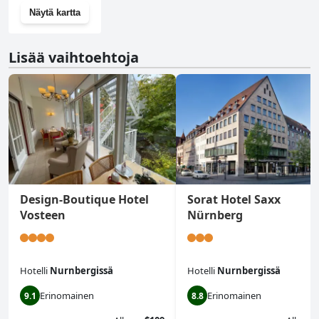
Näytä kartta
Lisää vaihtoehtoja
Design-Boutique Hotel
Sorat Hotel Saxx
Vosteen
Nürnberg
Hotelli
Nurnbergissä
Hotelli
Nurnbergissä
Erinomainen
Erinomainen
9.1
8.8