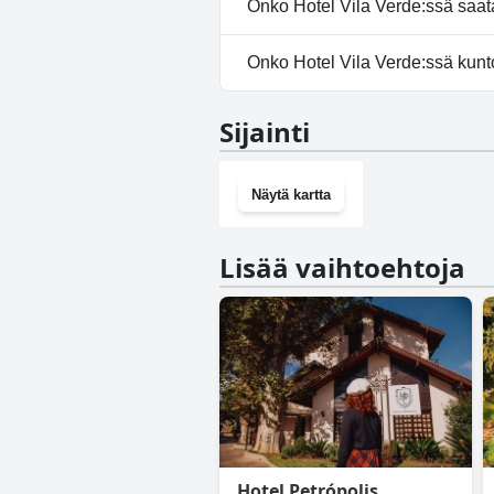
Onko Hotel Vila Verde:ssä saata
Kyllä, Hotel Vila Verde tarjoa
Onko Hotel Vila Verde:ssä kunt
Ei, Hotel Vila Verde ei ole kunt
Sijainti
Näytä kartta
Lisää vaihtoehtoja
Hotel Petrópolis