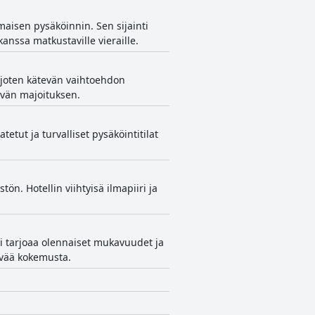
maisen pysäköinnin. Sen sijainti
anssa matkustaville vieraille.
arjoten kätevän vaihtoehdon
hyvän majoituksen.
tetut ja turvalliset pysäköintitilat
ön. Hotellin viihtyisä ilmapiiri ja
lli tarjoaa olennaiset mukavuudet ja
tävää kokemusta.