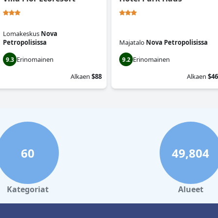
Lomakeskus
Nova
Petropolisissa
Majatalo
Nova Petropolisissa
Erinomainen
Erinomainen
9.3
9.2
Alkaen
$88
Alkaen
$46
60
49,804
Kategoriat
Alueet