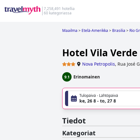
7,258,491 hotellia
60 kategoriassa
Maailma
>
Etelä-Amerikka
>
Brasilia
>
Rio G
Hotel Vila Verde
Nova Petropolis
,
Rua José G
Erinomainen
9.1
Tulopäivä - Lähtöpäivä
ke, 26 8 - to, 27 8
Tiedot
Kategoriat