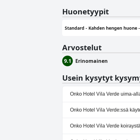
Huonetyypit
Standard - Kahden hengen huone 
Arvostelut
9.1
Erinomainen
Usein kysytyt kysym
Onko Hotel Vila Verde uima-all
Ei, Hotel Vila Verde ei ole uima
Onko Hotel Vila Verde:ssä käyte
Ei, Hotel Vila Verde ei tarjoa ky
Onko Hotel Vila Verde koirayst
Kyllä, Hotel Vila Verde toivotta