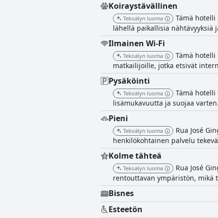
Koiraystävällinen
Tämä hotelli 
Tekoälyn luoma
lähellä paikallisia nähtävyyksi
Ilmainen Wi-Fi
Tämä hotelli 
Tekoälyn luoma
matkailijoille, jotka etsivät int
Pysäköinti
Tämä hotelli 
Tekoälyn luoma
lisämukavuutta ja suojaa varten. 
Pieni
Rua José Ging
Tekoälyn luoma
henkilökohtainen palvelu tekevä
Kolme tähteä
Rua José Ging
Tekoälyn luoma
rentouttavan ympäristön, mikä te
Bisnes
Esteetön