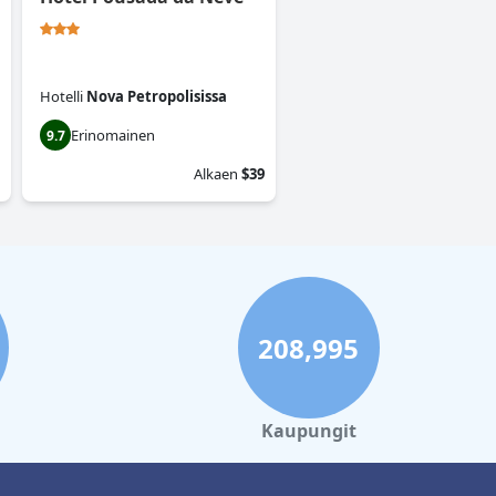
Hotelli
Nova Petropolisissa
Erinomainen
9.7
Alkaen
$39
208,995
Kaupungit