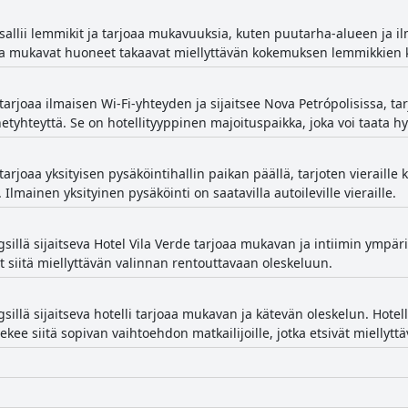
sallii lemmikit ja tarjoaa mukavuuksia, kuten puutarha-alueen ja il
ä ja mukavat huoneet takaavat miellyttävän kokemuksen lemmikkien k
tarjoaa ilmaisen Wi-Fi-yhteyden ja sijaitsee Nova Petrópolisissa, t
ernetyhteyttä. Se on hotellityyppinen majoituspaikka, joka voi taata 
tarjoaa yksityisen pysäköintihallin paikan päällä, tarjoten vieraille ka
Ilmainen yksityinen pysäköinti on saatavilla autoileville vieraille.
sillä sijaitseva Hotel Vila Verde tarjoaa mukavan ja intiimin ympärist
t siitä miellyttävän valinnan rentouttavaan oleskeluun.
sillä sijaitseva hotelli tarjoaa mukavan ja kätevän oleskelun. Hote
kee siitä sopivan vaihtoehdon matkailijoille, jotka etsivät miellyt