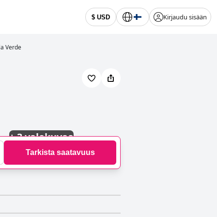
Kirjaudu sisään
$ USD
la Verde
+
3 valokuvaa
Tarkista saatavuus