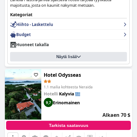
majoitusta, josta on kauniit näkymät metsään.
Kategoriat
Hiihto - Laskettelu
Budget
Huoneet takalla
Näytä lisää
Hotel Odysseas
1.1 mailia kohteesta Neraida
Hotelli
Kalyvia
Erinomainen
9,7
Alkaen 70 $
Tarkista saatavuus