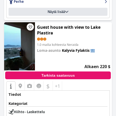
Perhe
ongelmista epäystävällisen henkilökunnan jäsenen ja
voimakkaan öljyn hajun kanssa yleisissä tiloissa. Sisä- ja
Näytä lisää
ulkouima-allasvaihtoehdot ovat käytettävissä, vaikka joissakin
arvosteluissa mainitaan ongelmia uima-altaan käytössä.
Kazarma-hotelli on loistava vaihtoehto lapsiperheille, ja sängyt
ovat mukavia ja niissä on ergonomiset patjat, jotka takaavat
Guest house with view to Lake
hyvät yöunet. Kaiken kaikkiaan Kazarma-hotelli tarjoaa
Plastira
mukavan ja kauniin oleskelun vierailleen.
1.0 mailia kohteesta Neraida
Loma-asunto
Kalyvia Fylaktis
0.0
Alkaen 220 $
Tarkista saatavuus
$
+1
Tiedot
Kategoriat
Hiihto - Laskettelu