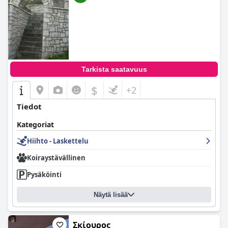
Tarkista saatavuus
$
+2
Tiedot
Kategoriat
Hiihto - Laskettelu
Koiraystävällinen
Pysäköinti
Näytä lisää
Σκίουρος