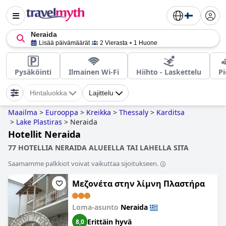
Neraida
Lisää päivämäärät
2 Vierasta
1 Huone
Pysäköinti
Ilmainen Wi-Fi
Hiihto - Laskettelu
Pi
Hintaluokka
Lajittelu
Maailma
>
Eurooppa
>
Kreikka
>
Thessaly
>
Karditsa
>
Lake Plastiras
>
Neraida
Hotellit Neraida
77 HOTELLIA NERAIDA ALUEELLA TAI LAHELLA SITA
Saamamme palkkiot voivat vaikuttaa sijoitukseen.
Μεζονέτα στην λίμνη Πλαστήρα
Loma-asunto
Neraida
Erittäin hyvä
8,0