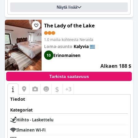
Näytä lisää
The Lady of the Lake
1.0 mailia kohteesta Neraida
Loma-asunto
Kalyvia
Erinomainen
10
Alkaen 188 $
Tarkista saatavuus
$
+3
Tiedot
Kategoriat
Hiihto - Laskettelu
Ilmainen Wi-Fi