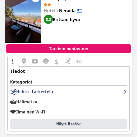
Hotelli
Neraida
Erittäin hyvä
8,2
Tarkista saatavuus
$
+4
Tiedot
Kategoriat
Hiihto - Laskettelu
Häämatka
Ilmainen Wi-Fi
Näytä lisää