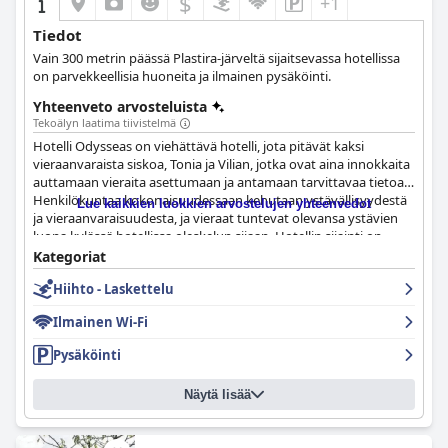
$
+1
Tiedot
Vain 300 metrin päässä Plastira-järveltä sijaitsevassa hotellissa
on parvekkeellisia huoneita ja ilmainen pysäköinti.
Yhteenveto arvosteluista
Tekoälyn laatima tiivistelmä
Hotelli Odysseas on viehättävä hotelli, jota pitävät kaksi
vieraanvaraista siskoa, Tonia ja Vilian, jotka ovat aina innokkaita
auttamaan vieraita asettumaan ja antamaan tarvittavaa tietoa.
Henkilökuntaa kokonaisuudessaan kehutaan ystävällisyydestä
Lue kaikkien luokkien arvostelujen yhteenvedot
ja vieraanvaraisuudesta, ja vieraat tuntevat olevansa ystävien
luona kylässä hotellissa oleskelun sijaan. Hotellin sijainti on
erinomainen, rauhallinen ja loistava, ja se on hyvä lähtökohta
Kategoriat
patikointiin ja alueen tutkimiseen. Vihreä ympäristö aivan järven
Hiihto - Laskettelu
vieressä tekee oleskelusta upean. Kaiken kaikkiaan
Hotel
Odysseas
tarjoaa poikkeuksellista vieraanvaraisuutta, siisteyttä
Ilmainen Wi-Fi
ja kätevän sijainnin, mikä tekee vierailusta unohtumattoman.
Pysäköinti
Näytä lisää