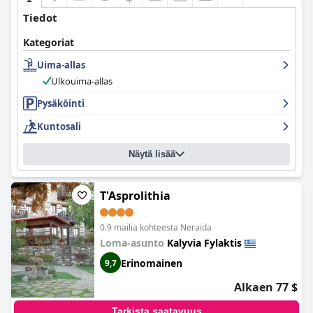
Tiedot
Kategoriat
Uima-allas
Ulkouima-allas
Pysäköinti
Kuntosali
Näytä lisää
T'Asprolithia
0.9 mailia kohteesta Neraida
Loma-asunto
Kalyvia Fylaktis
Erinomainen
9,7
Alkaen 77 $
Tarkista saatavuus