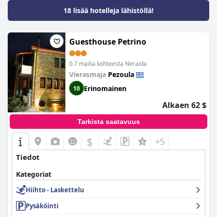
18 lisää hotelleja lähistöllä!
Guesthouse Petrino
0.7 mailia kohteesta Neraida
Vierasmaja
Pezoula
Erinomainen
10
Alkaen 62 $
Tarkista saatavuus
$
+5
Tiedot
Kategoriat
Hiihto - Laskettelu
Pysäköinti