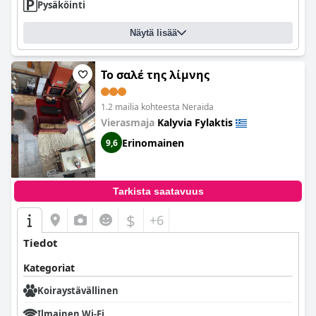
Pysäköinti
Näytä lisää
Το σαλέ της λίμνης
1.2 mailia kohteesta Neraida
Vierasmaja
Kalyvia Fylaktis
Erinomainen
9,6
Tarkista saatavuus
$
+6
Tiedot
Kategoriat
Koiraystävällinen
Ilmainen Wi-Fi