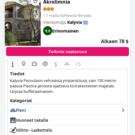
Akrolimnia
1.1 mailia kohteesta Neraida
Vierasmaja
Kalyvia
Erinomainen
9,0
Alkaen 78 $
Tarkista saatavuus
$
+5
Tiedot
Kalyvia Pezoulasin vehreässä ympäristössä, vain 150 metrin
päässä Plastira-järvestä sijaitseva kivirakenteinen majatalo
tarjoaa buffetaamiaisen.
Kategoriat
Pieni
Huoneet takalla
Hiihto - Laskettelu