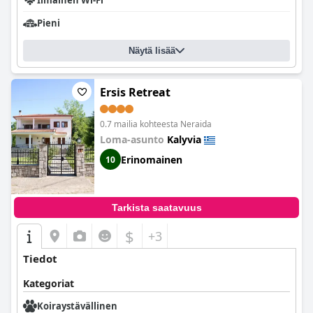
Ilmainen Wi-Fi
Pieni
Näytä lisää
Ersis Retreat
0.7 mailia kohteesta Neraida
Loma-asunto
Kalyvia
Erinomainen
10
Tarkista saatavuus
$
+3
Tiedot
Kategoriat
Koiraystävällinen