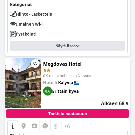
Kategoriat
Hiihto - Laskettelu
Ilmainen Wi-Fi
Pysäköinti
Näytä lisää
Megdovas Hotel
0.9 mailia kohteesta Neraida
Hotelli
Kalyvia
Erittäin hyvä
8,6
Alkaen 68 $
Tarkista saatavuus
$
+6