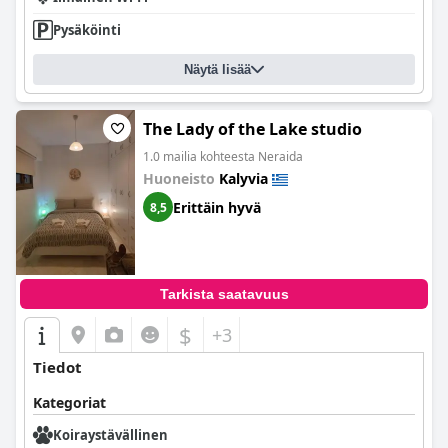
Pysäköinti
Näytä lisää
The Lady of the Lake studio
1.0 mailia kohteesta Neraida
Huoneisto
Kalyvia
Erittäin hyvä
8,5
Tarkista saatavuus
$
+3
Tiedot
Kategoriat
Koiraystävällinen