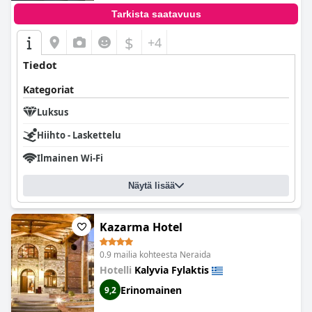
Tarkista saatavuus
$
+4
Tiedot
Kategoriat
Luksus
Hiihto - Laskettelu
Ilmainen Wi-Fi
Näytä lisää
Kazarma Hotel
0.9 mailia kohteesta Neraida
Hotelli
Kalyvia Fylaktis
Erinomainen
9,2