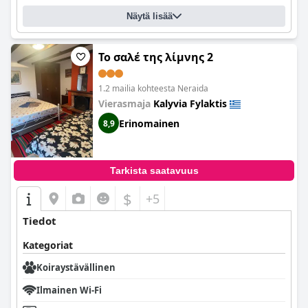
Näytä lisää
To σαλέ της λίμνης 2
1.2 mailia kohteesta Neraida
Vierasmaja
Kalyvia Fylaktis
Erinomainen
8,9
Tarkista saatavuus
$
+5
Tiedot
Kategoriat
Koiraystävällinen
Ilmainen Wi-Fi