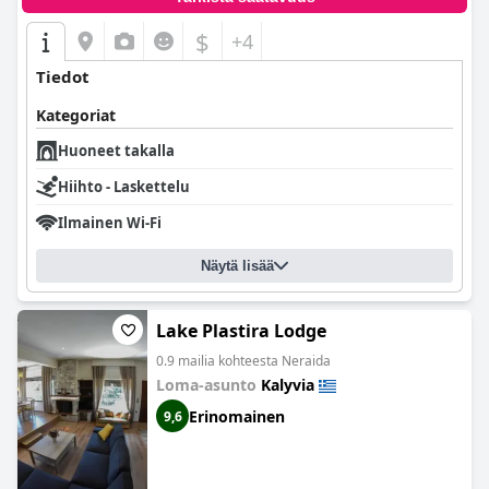
$
+4
Tiedot
Kategoriat
Huoneet takalla
Hiihto - Laskettelu
Ilmainen Wi-Fi
Näytä lisää
Lake Plastira Lodge
0.9 mailia kohteesta Neraida
Loma-asunto
Kalyvia
Erinomainen
9,6