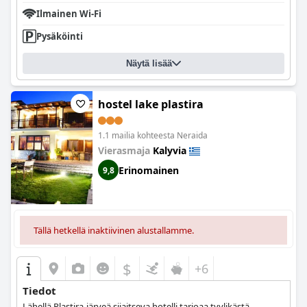
Ilmainen Wi-Fi
Pysäköinti
Näytä lisää
hostel lake plastira
1.1 mailia kohteesta Neraida
Vierasmaja
Kalyvia
Erinomainen
9,8
Tällä hetkellä inaktiivinen alustallamme.
$
+6
Tiedot
Lähellä Plastira-järveä sijaitseva hotelli tarjoaa tyylikästä