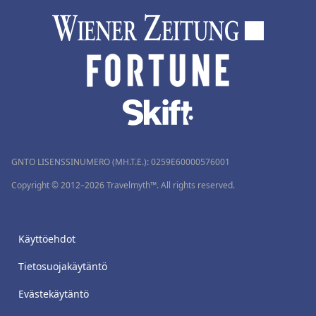
GNTO LISENSSINUMERO (MH.T.E.): 0259Ε60000576001
Copyright © 2012–2026 Travelmyth™. All rights reserved.
Käyttöehdot
Tietosuojakäytäntö
Evästekäytäntö