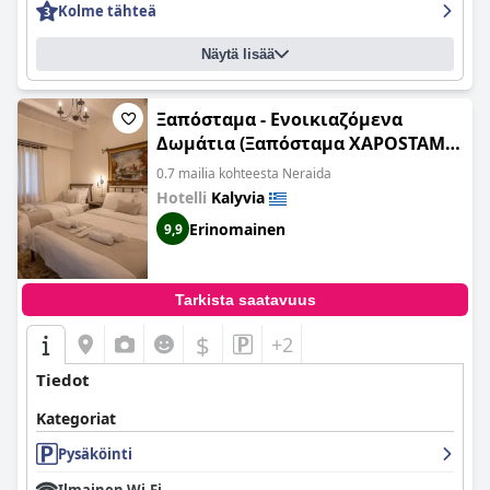
Kolme tähteä
Näytä lisää
Ξαπόσταμα - Ενοικιαζόμενα
Δωμάτια (Ξαπόσταμα XAPOSTAMA
- Ενοικιαζόμενα Δωμάτια)
0.7 mailia kohteesta Neraida
Hotelli
Kalyvia
Erinomainen
9,9
Tarkista saatavuus
$
+2
Tiedot
Kategoriat
Pysäköinti