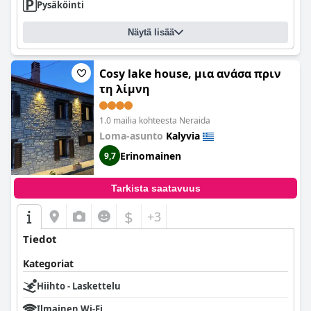
Pysäköinti
Näytä lisää
Cosy lake house, μια ανάσα πριν
τη λίμνη
1.0 mailia kohteesta Neraida
Loma-asunto
Kalyvia
Erinomainen
9,7
Tarkista saatavuus
$
+3
Tiedot
Kategoriat
Hiihto - Laskettelu
Ilmainen Wi-Fi