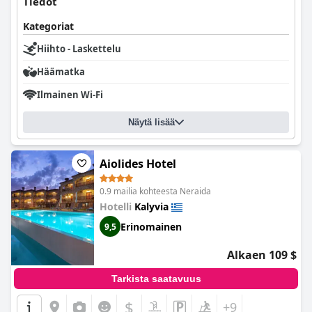
Tiedot
Kategoriat
Hiihto - Laskettelu
Häämatka
Ilmainen Wi-Fi
Näytä lisää
Aiolides Hotel
0.9 mailia kohteesta Neraida
Hotelli
Kalyvia
Erinomainen
9,5
Alkaen 109 $
Tarkista saatavuus
$
+9