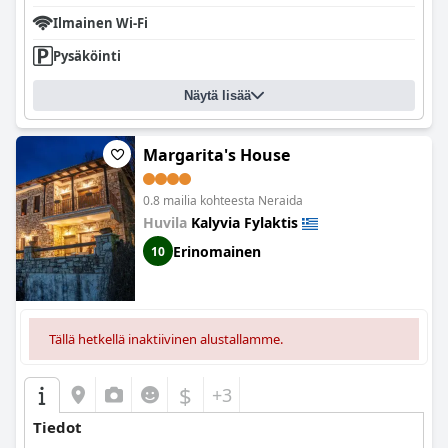
Ilmainen Wi-Fi
Pysäköinti
Näytä lisää
Margarita's House
0.8 mailia kohteesta Neraida
Huvila
Kalyvia Fylaktis
Erinomainen
10
Tällä hetkellä inaktiivinen alustallamme.
$
+3
Tiedot