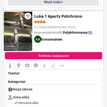
Näytä lisää
Luka 1 Aparts Polichrono
4.5 mailia kohteesta Nea Skioni
Huoneistohotelli
Polykhronossa
Erinomainen
8,8
Tarkista saatavuus
$
+6
Tiedot
Kategoriat
Neljä tähteä
Uima-allas
Ulkouima-allas