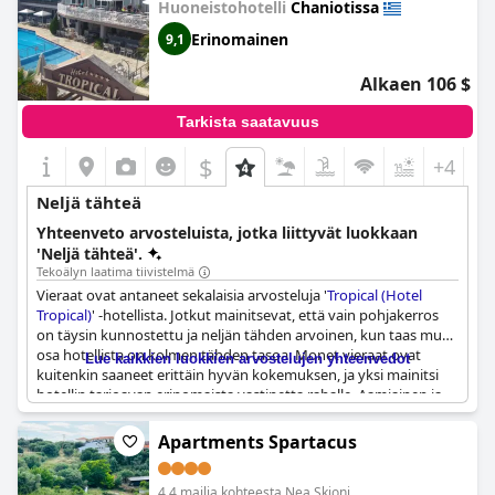
Huoneistohotelli
Chaniotissa
Erinomainen
9,1
Alkaen 106 $
Tarkista saatavuus
$
+4
Neljä tähteä
Yhteenveto arvosteluista, jotka liittyvät luokkaan
'Neljä tähteä'.
Tekoälyn laatima tiivistelmä
Vieraat ovat antaneet sekalaisia arvosteluja '
Tropical (Hotel
Tropical)
' -hotellista. Jotkut mainitsevat, että vain pohjakerros
on täysin kunnostettu ja neljän tähden arvoinen, kun taas muu
osa hotellista on kolmen tähden tasoa. Monet vieraat ovat
Lue kaikkien luokkien arvostelujen yhteenvedot
kuitenkin saaneet erittäin hyvän kokemuksen, ja yksi mainitsi
hotellin tarjoavan erinomaista vastinetta rahalle. Aamiainen ja
illallinen olivat monipuolisia ja herkullisia, ja niissä oli laaja
valikoima ruokia, mukaan lukien hedelmiä ja jälkiruokia. Hotellin
Apartments Spartacus
sijainti saa myös kehuja, koska se on lähellä merta. Pysäköinti
on mahdollista niille, jotka saapuvat autolla. Vaikka jotkut
4.4 mailia kohteesta Nea Skioni
vieraat ovat löytäneet hotellista vikoja, sitä pidetään yleisesti