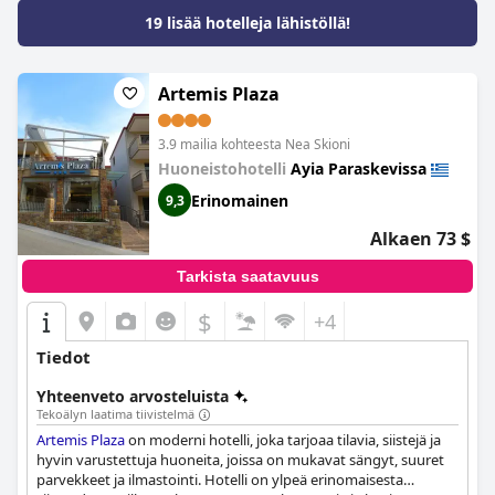
19 lisää hotelleja lähistöllä!
Artemis Plaza
3.9 mailia kohteesta Nea Skioni
Huoneistohotelli
Ayia Paraskevissa
Erinomainen
9,3
Alkaen 73 $
Tarkista saatavuus
$
+4
Tiedot
Yhteenveto arvosteluista
Tekoälyn laatima tiivistelmä
Artemis Plaza
on moderni hotelli, joka tarjoaa tilavia, siistejä ja
hyvin varustettuja huoneita, joissa on mukavat sängyt, suuret
parvekkeet ja ilmastointi. Hotelli on ylpeä erinomaisesta