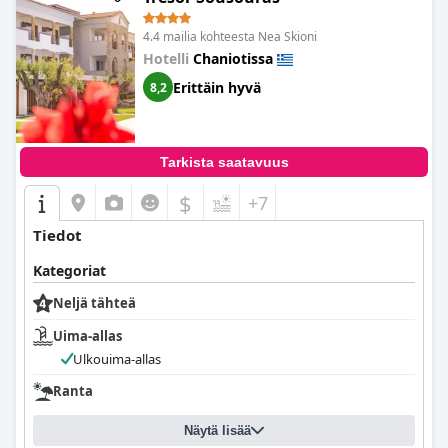
4.4 mailia kohteesta Nea Skioni
Hotelli
Chaniotissa
Erittäin hyvä
8,2
Tarkista saatavuus
$
+7
Tiedot
Kategoriat
Neljä tähteä
Uima-allas
Ulkouima-allas
Ranta
Näytä lisää