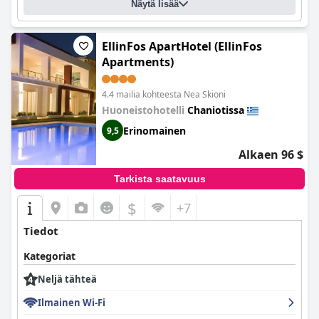
Näytä lisää
EllinFos ApartHotel (EllinFos
Apartments)
4.4 mailia kohteesta Nea Skioni
Huoneistohotelli
Chaniotissa
Erinomainen
9,5
Alkaen 96 $
Tarkista saatavuus
$
+7
Tiedot
Kategoriat
Neljä tähteä
Ilmainen Wi-Fi