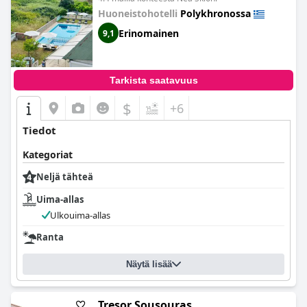
ottaen hyvänä hotellina omassa hintaluokassaan.
Huoneistohotelli
Polykhronossa
Erinomainen
9,1
Tarkista saatavuus
$
+6
Tiedot
Kategoriat
Neljä tähteä
Uima-allas
Ulkouima-allas
Ranta
Näytä lisää
Tresor Sousouras