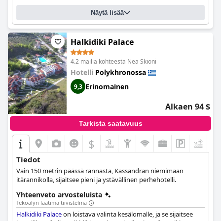
Näytä lisää
Halkidiki Palace
4.2 mailia kohteesta Nea Skioni
Hotelli
Polykhronossa
Erinomainen
9,3
Alkaen 94 $
Tarkista saatavuus
$
Tiedot
Vain 150 metrin päässä rannasta, Kassandran niemimaan
itärannikolla, sijaitsee pieni ja ystävällinen perhehotelli.
Yhteenveto arvosteluista
Tekoälyn laatima tiivistelmä
Halkidiki Palace
on loistava valinta kesälomalle, ja se sijaitsee