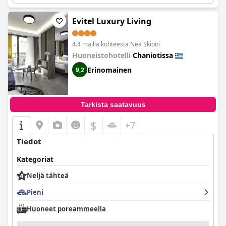
Evitel Luxury Living
4.4 mailia kohteesta Nea Skioni
Huoneistohotelli
Chaniotissa
Erinomainen
9,2
Tarkista saatavuus
$
+7
Tiedot
Kategoriat
Neljä tähteä
Pieni
Huoneet poreammeella