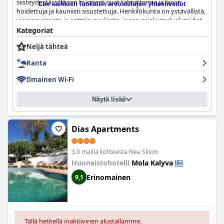
siisteydestä, sillä sen huoneet ovat tahrattomia ja hyvin
Lue kaikkien luokkien arvostelujen yhteenvedot
hoidettuja ja kauniisti sisustettuja. Henkilökunta on ystävällistä,
vieraanvaraista ja erittäin avuliasta, ja sen asiakaspalvelutaidot
ovat poikkeukselliset. Vaikka wifi-signaali on heikko ja lähes
Kategoriat
olematon, hotellin yleinen laatu ja sen mukavuudet tekevät siitä
Neljä tähteä
loistavan valinnan matkustajille, jotka arvostavat puhtautta ja
mukavuutta yli kaiken.
Ranta
Ilmainen Wi-Fi
Näytä lisää
Dias Apartments
3.9 mailia kohteesta Nea Skioni
Huoneistohotelli
Mola Kalyva
Erinomainen
9,1
Tällä hetkellä inaktiivinen alustallamme.