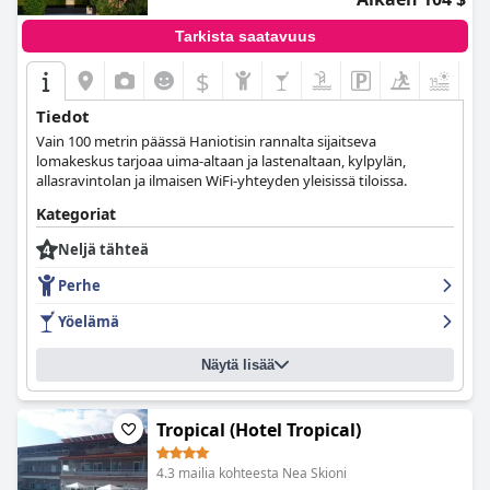
Tarkista saatavuus
$
+9
Tiedot
Vain 100 metrin päässä Haniotisin rannalta sijaitseva
lomakeskus tarjoaa uima-altaan ja lastenaltaan, kylpylän,
allasravintolan ja ilmaisen WiFi-yhteyden yleisissä tiloissa.
Kategoriat
Neljä tähteä
Perhe
Yöelämä
Näytä lisää
Tropical (Hotel Tropical)
4.3 mailia kohteesta Nea Skioni