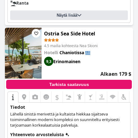
Ranta
Näytä lisää
Ostria Sea Side Hotel
4.5 mailia kohteesta Nea Skioni
Hotelli
Chaniotissa
Erinomainen
9,3
Alkaen 179 $
Tarkista saatavuus
$
Tiedot
Lähellä sinistä merivettä ja kultaista hiekkaa sijaitseva
toiminnallinen moderni kompleksi on suunniteltu erityisesti
tarjoamaan korkealaatuisia palveluja.
Yhteenveto arvosteluista