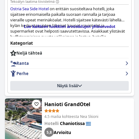
Tekoälyn laatima tiivistelmä
Ostria Sea Side Hotel
on erittäin suositeltava hotelli, joka
sijaitsee erinomaisella paikalla suoraan rannalla ja tarjoaa
vieraille upeat merinäköalat. Hotelli sijaitsee kätevästi lähellä
kylän keskustaa, joten läheiset kaupat, ravintolat ja
Lue kaikkien luokkien arvostelujen yhteenvedot
supermarket ovat helposti saavutettavissa. Asiakkaat ylistävät
buffetaamiaisen suurta valikoimaa ja laatua, hotellin
ravintolassa tarjottavaa herkullista ruokaa sekä ystävällisen ja
Kategoriat
palvelualttiin henkilökunnan tarjoamaa erinomaista palvelua.
Neljä tähteä
Hotellihuoneet ovat tilavia, siistejä ja moderneja, ja niiden
terasseilta on upeat näkymät merelle. Hotelli panostaa
Ranta
korkeiden hygieniastandardien ylläpitämiseen, mitä sen vieraat
arvostavat suuresti COVID-19-aikana. Hotellissa on mukava
Perhe
uima-allas ja upea yksityinen ranta, joka sopii erinomaisesti
perheille, joissa on pieniä lapsia. Vaikka jotkut vieraat ovat
Näytä lisää
raportoineet huonosta wlan-yhteydestä, tyytyväiset vieraat
suosittelevat Ostria Sea Side -hotellin tarjoamaa
kokonaiskokemusta.
Hanioti GrandOtel
4.5 mailia kohteesta Nea Skioni
Hotelli
Chaniotissa
Arvioitu
5,8