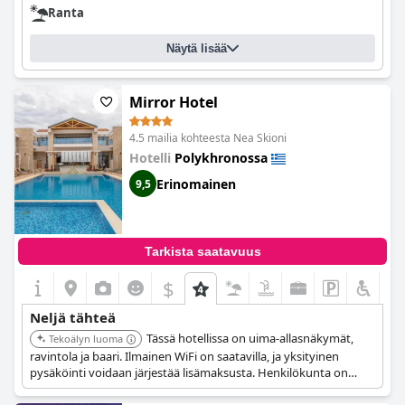
Ranta
Näytä lisää
Mirror Hotel
4.5 mailia kohteesta Nea Skioni
Hotelli
Polykhronossa
Erinomainen
9,5
Tarkista saatavuus
$
Neljä tähteä
Tässä hotellissa on uima-allasnäkymät,
Tekoälyn luoma
ravintola ja baari. Ilmainen WiFi on saatavilla, ja yksityinen
pysäköinti voidaan järjestää lisämaksusta. Henkilökunta on
avulias ja hotelli on puhdas ja ajan tasalla.