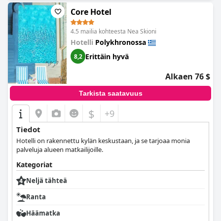
kaikkiaan vieraat olivat vaikuttuneita
Royal Hotel and Suites
ista
Core Hotel
ja pitivät sitä erinomaisena oleskeluna, vaikka se ei välttämättä
näyttänytkään tyypilliseltä neljän tähden hotellilta.
4.5 mailia kohteesta Nea Skioni
Hotelli
Polykhronossa
Erittäin hyvä
8,2
Alkaen 76 $
Tarkista saatavuus
$
+9
Tiedot
Hotelli on rakennettu kylän keskustaan, ja se tarjoaa monia
palveluja alueen matkailijoille.
Kategoriat
Neljä tähteä
Ranta
Häämatka