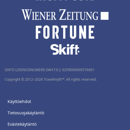
GNTO LISENSSINUMERO (MH.T.E.): 0259Ε60000576001
Copyright © 2012–2026 Travelmyth™. All rights reserved.
Käyttöehdot
Tietosuojakäytäntö
Evästekäytäntö