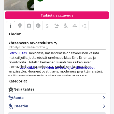
Tarkista saatavuus
$
+2
Tiedot
Yhteenveto arvosteluista
Tekoälyn laatima tiivistelmä
Lefko Suites
Haniotissa, Kassandrassa on täydellinen valinta
matkailijoille, jotka etsivät unelmapaikkaa lähellä rantaa ja
ravintoloita. Hotellin keskeinen sijainti tuo kaiken aivan
ulottuvillesi, mutta tarjoaa silti rauhallisen ja seesteisen
Lue kaikkien luokkien arvostelujen yhteenvedot
ympäristön. Huoneet ovat tilavia, moderneja ja erittäin siistejä,
tyylikkäästi sisustettuja ja niissä on mukavat sängyt.
Henkilökunta on poikkeuksellisen ystävällistä ja
Kategoriat
ammattitaitoista, aina valmiina tekemään kaikkensa
Neljä tähteä
varmistaakseen, että vierailla on miellyttävä oleskelu. Hotellin
läheisyys rantaan ja paikallisiin ravintoloihin on lyömätön, mikä
Ranta
tekee siitä täydellisen pakopaikan lapsiperheille, jotka haluavat
turvallisen ja rauhoittavan loman. Kaiken kaikkiaan
Lefko Suites
Esteetön
lupaa mukavan, hygieenisen ja nautinnollisen oleskelun
kaikentyyppisille matkailijoille.