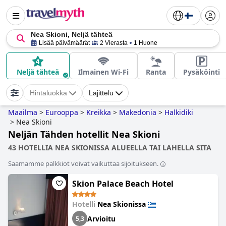
Nea Skioni, Neljä tähteä
Lisää päivämäärät
2 Vierasta
1 Huone
Neljä tähteä
Ilmainen Wi-Fi
Ranta
Pysäköinti
Hintaluokka
Lajittelu
Maailma
>
Eurooppa
>
Kreikka
>
Makedonia
>
Halkidiki
>
Nea Skioni
Neljän Tähden hotellit Nea Skioni
43 HOTELLIA NEA SKIONISSA ALUEELLA TAI LAHELLA SITA
Saamamme palkkiot voivat vaikuttaa sijoitukseen.
Skion Palace Beach Hotel
Hotelli
Nea Skionissa
Arvioitu
5,3