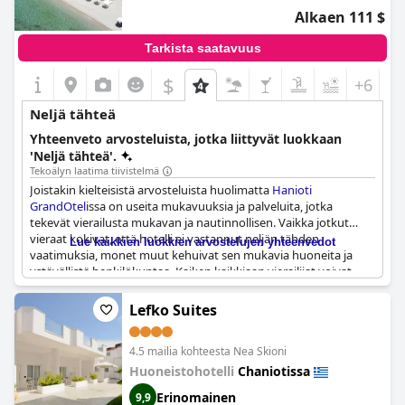
Alkaen 111 $
Tarkista saatavuus
$
+6
Neljä tähteä
Yhteenveto arvosteluista, jotka liittyvät luokkaan
'Neljä tähteä'.
Tekoälyn laatima tiivistelmä
Joistakin kielteisistä arvosteluista huolimatta
Hanioti
GrandOtel
issa on useita mukavuuksia ja palveluita, jotka
tekevät vierailusta mukavan ja nautinnollisen. Vaikka jotkut
vieraat kokivat, että hotelli ei vastannut neljän tähden
Lue kaikkien luokkien arvostelujen yhteenvedot
vaatimuksia, monet muut kehuivat sen mukavia huoneita ja
ystävällistä henkilökuntaa. Kaiken kaikkiaan vierailijat voivat
odottaa miellyttävää kokemusta tässä hotellissa, jossa muun
muassa uima-allas ja pääsy rannalle lisäävät sen vetovoimaa.
Lefko Suites
Vaikka tietyillä osa-alueilla onkin parantamisen varaa,
Hanioti
GrandOtel
on ehdottomasti harkitsemisen arvoinen kaikille,
4.5 mailia kohteesta Nea Skioni
jotka etsivät rentouttavaa lomaa kauniissa paikassa.
Huoneistohotelli
Chaniotissa
Erinomainen
9,9