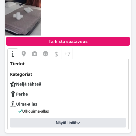
Tarkista saatavuus
$
+7
Tiedot
Kategoriat
Neljä tähteä
Perhe
Uima-allas
Ulkouima-allas
Näytä lisää