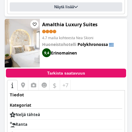
Näytä lisää
Amalthia Luxury Suites
4.7 mailia kohteesta Nea Skioni
Huoneistohotelli
Polykhronossa
Erinomainen
9,4
Tarkista saatavuus
$
+7
Tiedot
Kategoriat
Neljä tähteä
Ranta