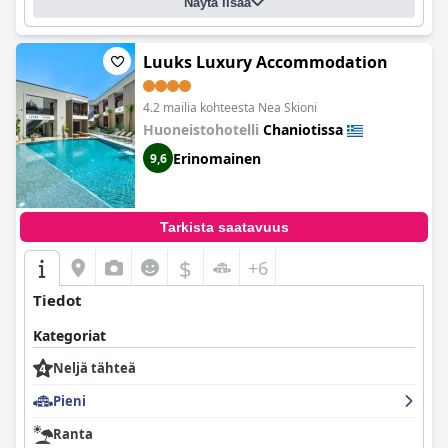
Näytä lisää
Luuks Luxury Accommodation
4.2 mailia kohteesta Nea Skioni
Huoneistohotelli
Chaniotissa
Erinomainen
9,6
Tarkista saatavuus
$
+6
Tiedot
Kategoriat
Neljä tähteä
Pieni
Ranta