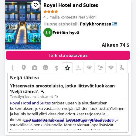
Royal Hotel and Suites
4.5 mailia kohteesta Nea Skioni
Huoneistohotelli
Polykhronossa
Erittäin hyvä
8,6
Alkaen 74 $
Tarkista saatavuus
$
Neljä tähteä
Yhteenveto arvosteluista, jotka liittyvät luokkaan
'Neljä tähteä'.
Tekoälyn laatima tiivistelmä
Royal Hotel and Suites
tarjoaa upean ja ainutlaatuisen
kokemuksen, joka vastaa sen neljän tähden luokitusta. Ylellinen
ja kaunis hotelli ylitti vieraiden odotukset tarjoamalla
ilmiömäistä palvelua, joka ylitti tavanomaisen, kohteliaalla ja
Lue kaikkien luokkien arvostelujen yhteenvedot
ystävällisellä henkilökunnalla. Monet vieraat jopa lisäsivät
tämän hotellin parhaiden majoituspaikkojen listalleen. Ainoa
pieni mainittu ongelma oli, että aamiaista voisi parantaa. Kaiken