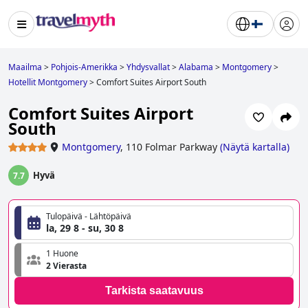
Maailma
>
Pohjois-Amerikka
>
Yhdysvallat
>
Alabama
>
Montgomery
>
Hotellit Montgomery
>
Comfort Suites Airport South
Comfort Suites Airport
South
Montgomery
,
110 Folmar Parkway
(
Näytä kartalla
)
Hyvä
7.7
Tulopäivä - Lähtöpäivä
la, 29 8 - su, 30 8
1 Huone
2 Vierasta
Tarkista saatavuus