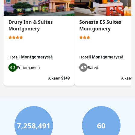
Drury Inn & Suites
Sonesta ES Suites
Montgomery
Montgomery
Hotelli
Montgomeryssä
Hotelli
Montgomeryssä
Erinomainen
Rated
9.2
6.7
Alkaen
$149
Alkaen
7,258,491
60