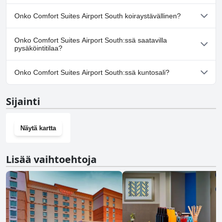
Ei, Comfort Suites Airport South ei tarjoa kylpylää.
Onko Comfort Suites Airport South koiraystävällinen?
Ei, Comfort Suites Airport South ei salli koiria.
Onko Comfort Suites Airport South:ssä saatavilla
pysäköintitilaa?
Kyllä, Comfort Suites Airport South tarjoaa
Onko Comfort Suites Airport South:ssä kuntosali?
pysäköintimahdollisuuden.
Kyllä, Comfort Suites Airport South on kuntosali.
Sijainti
Näytä kartta
Lisää vaihtoehtoja