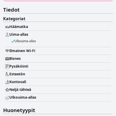
Tiedot
Kategoriat
Häämatka
Uima-allas
Ulkouima-allas
Ilmainen Wi-Fi
Bisnes
Pysäköinti
Esteetön
Kuntosali
Neljä tähteä
Ulkouima-allas
Huonetyypit