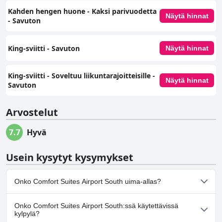
Kahden hengen huone - Kaksi parivuodetta
Näytä hinnat
- Savuton
King-sviitti - Savuton
Näytä hinnat
King-sviitti - Soveltuu liikuntarajoitteisille -
Näytä hinnat
Savuton
Arvostelut
7.7
Hyvä
Usein kysytyt kysymykset
Onko Comfort Suites Airport South uima-allas?
Kyllä, Comfort Suites Airport South:ssä on uima-allas/altaita,
Onko Comfort Suites Airport South:ssä käytettävissä
jotka kuuluvat yhteen tai useampaan seuraavista luokista:
kylpylä?
Ulkouima-allas.