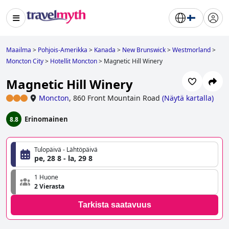
Maailma
>
Pohjois-Amerikka
>
Kanada
>
New Brunswick
>
Westmorland
>
Moncton City
>
Hotellit Moncton
>
Magnetic Hill Winery
Magnetic Hill Winery
Moncton
,
860 Front Mountain Road
(
Näytä kartalla
)
Erinomainen
8.8
Tulopäivä - Lähtöpäivä
pe, 28 8 - la, 29 8
1 Huone
2 Vierasta
Tarkista saatavuus