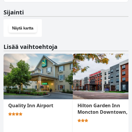
Ei, Magnetic Hill Winery ei ole kuntosalia.
Sijainti
Näytä kartta
Lisää vaihtoehtoja
Quality Inn Airport
Hilton Garden Inn
Moncton Downtown, 