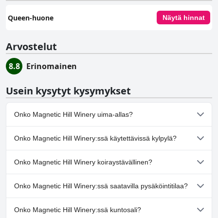
Queen-huone
Näytä hinnat
Arvostelut
8.8
Erinomainen
Usein kysytyt kysymykset
Onko Magnetic Hill Winery uima-allas?
Ei, Magnetic Hill Winery ei ole uima-allasta.
Onko Magnetic Hill Winery:ssä käytettävissä kylpylä?
Ei, Magnetic Hill Winery ei tarjoa kylpylää.
Onko Magnetic Hill Winery koiraystävällinen?
Ei, Magnetic Hill Winery ei salli koiria.
Onko Magnetic Hill Winery:ssä saatavilla pysäköintitilaa?
Kyllä, Magnetic Hill Winery tarjoaa pysäköintimahdollisuuden.
Onko Magnetic Hill Winery:ssä kuntosali?