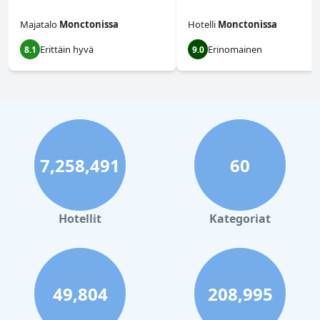
Majatalo
Monctonissa
Hotelli
Monctonissa
Erittäin hyvä
Erinomainen
8.1
9.0
7,258,491
60
Hotellit
Kategoriat
49,804
208,995