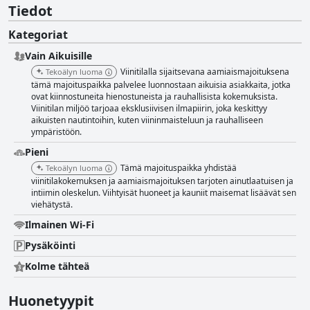
Tiedot
Kategoriat
Vain Aikuisille
Viinitilalla sijaitsevana aamiaismajoituksena
Tekoälyn luoma
tämä majoituspaikka palvelee luonnostaan aikuisia asiakkaita, jotka
ovat kiinnostuneita hienostuneista ja rauhallisista kokemuksista.
Viinitilan miljöö tarjoaa eksklusiivisen ilmapiirin, joka keskittyy
aikuisten nautintoihin, kuten viininmaisteluun ja rauhalliseen
ympäristöön.
Pieni
Tämä majoituspaikka yhdistää
Tekoälyn luoma
viinitilakokemuksen ja aamiaismajoituksen tarjoten ainutlaatuisen ja
intiimin oleskelun. Viihtyisät huoneet ja kauniit maisemat lisäävät sen
viehätystä.
Ilmainen Wi-Fi
Pysäköinti
Kolme tähteä
Huonetyypit