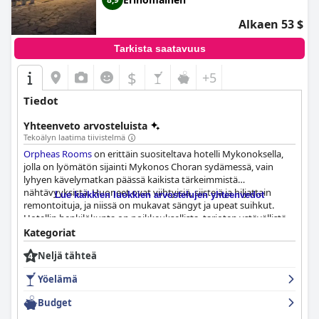
Alkaen 53 $
Tarkista saatavuus
$
+5
Tiedot
Yhteenveto arvosteluista
Tekoälyn laatima tiivistelmä
Orpheas Rooms
on erittäin suositeltava hotelli Mykonoksella,
jolla on lyömätön sijainti Mykonos Choran sydämessä, vain
lyhyen kävelymatkan päässä kaikista tärkeimmistä
nähtävyyksistä. Huoneet ovat viihtyisiä, siistejä ja hiljattain
Lue kaikkien luokkien arvostelujen yhteenvedot
remontoituja, ja niissä on mukavat sängyt ja upeat suihkut.
Hotellin henkilökunta on poikkeuksellista, tarjoten ystävällistä,
avuliasta ja mukautuvaa palvelua. Hotellin siisteyttä kehutaan
Kategoriat
usein, sillä hotellissa on säännöllinen siivous ja tuoreita
Neljä tähteä
pyyhkeitä tarjotaan päivittäin.
Orpheas Rooms
on myös
täydellinen valinta niille, jotka haluavat kokea Mykonoksen
Yöelämä
vilkkaan yöelämän, sillä se sijaitsee vain muutaman minuutin
kävelymatkan päässä baareista, ravintoloista ja klubeista. Vaikka
Budget
meluisista naapureista on raportoitu, yleinen sijainti ja hinta-