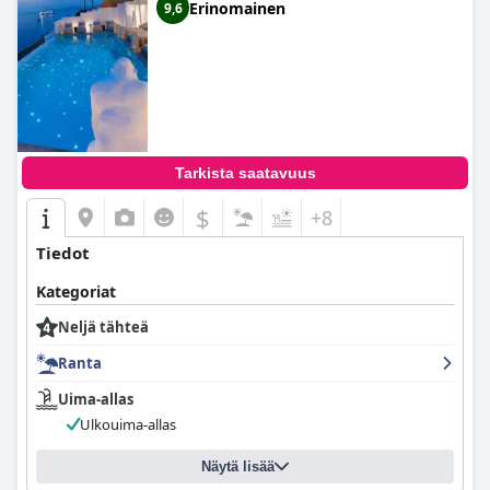
Erinomainen
9,6
Tarkista saatavuus
$
+8
Tiedot
Kategoriat
Neljä tähteä
Ranta
Uima-allas
Ulkouima-allas
Näytä lisää