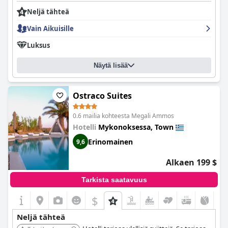
Neljä tähteä
Vain Aikuisille
Luksus
Näytä lisää
Ostraco Suites
0.6 mailia kohteesta Megali Ammos
Hotelli
Mykonoksessa, Town
Erinomainen
9,6
Alkaen 199 $
Tarkista saatavuus
$
Neljä tähteä