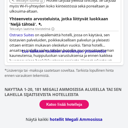
Hotelli tarjoaa ylellisiä sviittejä. Se tarjoaa
Tekoälyn luoma
myös Wi-Fi-yhteyden koko kiinteistössä sekä porealtaan ja
ulkouima-altaan.
Yhteenveto arvosteluista, jotka liittyvät luokkaan
'Neljä tähteä'.
Tekoälyn laatima tiivistelmä
Ostraco Suites
on epäilemättä hotelli, jossa on käytävä, sen
loistavien palveluiden, poikkeuksellisen palvelun ja yleisesti
ottaen erittäin mukavan oleskelun vuoksi. Tämä hotelli
ansaitsee todella viiden tähden hotellin arvon moitteettoman
Lue kaikkien luokkien arvostelujen yhteenvedot
kauneutensa, huippuluokan varustuksensa ja ennen kaikkea
huomaavaisen henkilökuntansa ansiosta. Vieraat rakastavat
täydellistä vieraanvaraisuutta, tahrattoman puhtaita huoneita
*Lisäveroja tai -maksuja saatetaan soveltaa. Tarkista lopullinen hinta
ja upeaa sijaintia, joka tarjoaa rauhan tyyssijan. Hotellin oma
ennen varauksen tekemistä.
ravintola on yksinkertaisesti upea, mikä lisää kokonaisvaltaista
kokemusta. Hotelli huokuu tyylikkyyttä ja on mega-puhdas;
sijainti on suuri plussa, jonka ansiosta vieraat voivat helposti
NAYTTAA 1-20, 181 MEGALI AMMOSISSA ALUEELLA TAI SEN
kävellä kaupunkiin illalliselle. Yksityinen poreallas on suuri hitti,
LAHELLA SIJAITSEVISTA HOTELLEISTA
ja vieraat ovat tyytyväisiä hinnan tarjoamaan hyvään
vastineeseen. Voit olla varma, että oleskelu
Ostraco Suites
issa
Katso lisää hotelleja
on jokaisen käytetyn pennin arvoinen!
Näytä kaikki
hotellit Megali Ammosissa