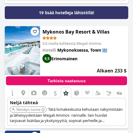
19 lisää hotelleja lähistöllä!
Mykonos Bay Resort & Villas
0.6 mailia kohteesta Megali Ammos
Hotelli
Mykonoksessa, Town
Erinomainen
9,5
Alkaen 233 $
Tarkista saatavuus
$
Neljä tähteä
Tätä lomakeskusta kehutaan näkymistään
Tekoälyn luoma
ja läheisyydestään Megali Ammos -rannalle. Sen huvilat
tarjoavat lisätilaa ja yksityisyyttä, sopivat perheille ja
pariskunnille.