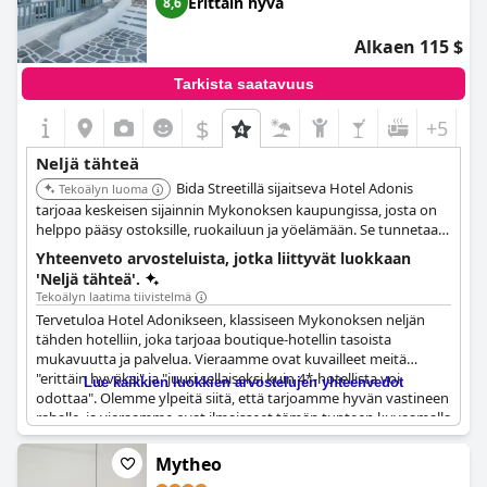
Erittäin hyvä
8,6
Alkaen 115 $
Tarkista saatavuus
$
+5
Neljä tähteä
Bida Streetillä sijaitseva Hotel Adonis
Tekoälyn luoma
tarjoaa keskeisen sijainnin Mykonoksen kaupungissa, josta on
helppo pääsy ostoksille, ruokailuun ja yöelämään. Se tunnetaan
ystävällisestä palvelustaan ja mukavista huoneistaan, mikä
Yhteenveto arvosteluista, jotka liittyvät luokkaan
tekee siitä vankan valinnan matkailijoille.
'Neljä tähteä'.
Tekoälyn laatima tiivistelmä
Tervetuloa Hotel Adonikseen, klassiseen Mykonoksen neljän
tähden hotelliin, joka tarjoaa boutique-hotellin tasoista
mukavuutta ja palvelua. Vieraamme ovat kuvailleet meitä
"erittäin hyväksi" ja "juuri sellaiseksi kuin 4*-hotellista voi
Lue kaikkien luokkien arvostelujen yhteenvedot
odottaa". Olemme ylpeitä siitä, että tarjoamme hyvän vastineen
rahalle, ja vieraamme ovat ilmaisseet tämän tunteen kuvaamalla
meitä sanoilla "bom custo benefício" ja "buona struttura".
Vaikka meillä ei ole parkkipaikkaa, huikeat palvelumme ja
Mytheo
tilamme korvaavat sen. Tule yöpymään luoksemme ja koe itse