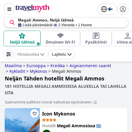
Megali Ammos, Neljä tähteä
Lisää päivämäärät
2 Vierasta
1 Huone
Neljä tähteä
Ilmainen Wi-Fi
Pysäköinti
Uima-al
Hintaluokka
Lajittelu
Maailma
>
Eurooppa
>
Kreikka
>
Aigeianmeren saaret
>
Kykladit
>
Mykonos
>
Megali Ammos
Neljän Tähden hotellit Megali Ammos
181 HOTELLIA MEGALI AMMOSISSA ALUEELLA TAI LAHELLA
SITA
Saamamme palkkiot voivat vaikuttaa sijoitukseen.
Icon Mykonos
Hotelli
Megali Ammosissa