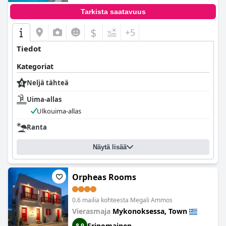
Tarkista saatavuus
$
+5
Tiedot
Kategoriat
Neljä tähteä
Uima-allas
Ulkouima-allas
Ranta
Näytä lisää
Orpheas Rooms
0.6 mailia kohteesta Megali Ammos
Vierasmaja
Mykonoksessa, Town
Erinomainen
8,9