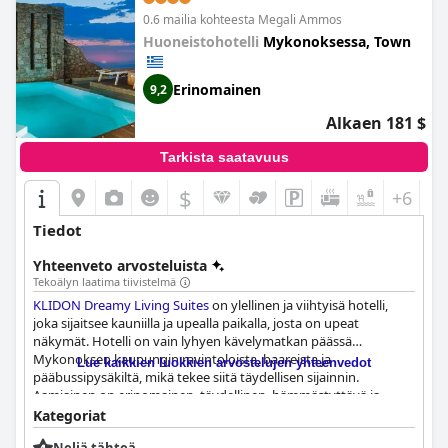
majoituksen Mykonoksella vieraileville vieraille.
0.6 mailia kohteesta Megali Ammos
Huoneistohotelli
Mykonoksessa, Town
Erinomainen
9,2
Alkaen 181 $
Tarkista saatavuus
$
+6
Tiedot
Yhteenveto arvosteluista
Tekoälyn laatima tiivistelmä
KLIDON Dreamy Living Suites
on ylellinen ja viihtyisä hotelli,
joka sijaitsee kauniilla ja upealla paikalla, josta on upeat
näkymät. Hotelli on vain lyhyen kävelymatkan päässä
Mykonoksen kaupungin ravintoloista, baareista ja
Lue kaikkien luokkien arvostelujen yhteenvedot
pääbussipysäkiltä, mikä tekee siitä täydellisen sijainnin.
Aamiainen on erinomainen, täydellinen, hämmästyttävä ja
poikkeuksellinen, joka toimitetaan suoraan jokaisen vieraan
Kategoriat
huoneeseen ajallaan joka päivä, ja monet vieraat voivat päättää