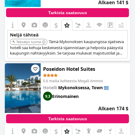
Alkaen 141 $
Tarkista saatavuus
$
+6
Neljä tähteä
Tämä Mykonoksen kaupungissa sijaitseva
Tekoälyn luoma
hotelli saa kehuja keskeisestä sijainnistaan ja helposta pääsystä
kaupungin nähtävyyksiin. Se tarjoaa mukavat majoitustilat ja
ystävällisen palvelun.
Poseidon Hotel Suites
0.6 mailia kohteesta Megali Ammos
Hotelli
Mykonoksessa, Town
Erinomainen
9,3
Alkaen 174 $
Tarkista saatavuus
$