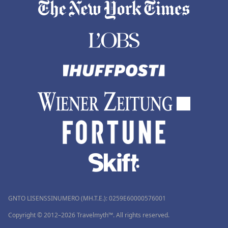
GNTO LISENSSINUMERO (MH.T.E.): 0259Ε60000576001
Copyright © 2012–2026 Travelmyth™. All rights reserved.