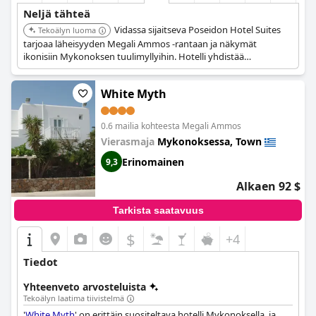
Neljä tähteä
Vidassa sijaitseva Poseidon Hotel Suites
Tekoälyn luoma
tarjoaa läheisyyden Megali Ammos -rantaan ja näkymät
ikonisiin Mykonoksen tuulimyllyihin. Hotelli yhdistää
erinomaisen sijainnin hyvin varusteltuihin sviitteihin, luvaten
ikimuistoisen oleskelun.
White Myth
0.6 mailia kohteesta Megali Ammos
Vierasmaja
Mykonoksessa, Town
Erinomainen
9,3
Alkaen 92 $
Tarkista saatavuus
$
+4
Tiedot
Yhteenveto arvosteluista
Tekoälyn laatima tiivistelmä
'
White Myth
' on erittäin suositeltava hotelli Mykonoksella, ja