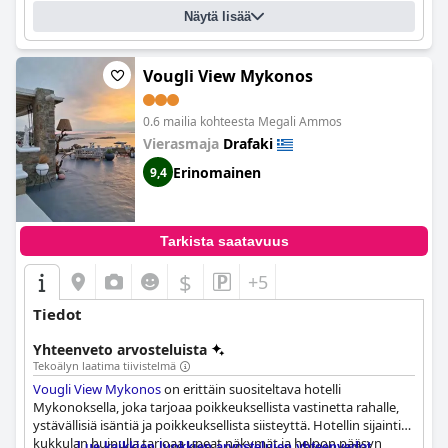
laatusuhde tekevät
Orpheas Rooms
ista suositeltavan valinnan
Näytä lisää
nuorille juhlijoille. Myös sänkyjen mukavuutta on kehuttu,
vaikka muutama arvostelu olikin ristiriitainen. Kaiken kaikkiaan
Orpheas Rooms
tarjoaa hyvän vaihtoehdon Mykonoksella
pienellä budjetilla asuville, jotka haluavat keskeisen sijainnin ja
Vougli View Mykonos
erinomaista palvelua.
0.6 mailia kohteesta Megali Ammos
Vierasmaja
Drafaki
Erinomainen
9,4
Tarkista saatavuus
$
+5
Tiedot
Yhteenveto arvosteluista
Tekoälyn laatima tiivistelmä
Vougli View Mykonos
on erittäin suositeltava hotelli
Mykonoksella, joka tarjoaa poikkeuksellista vastinetta rahalle,
ystävällisiä isäntiä ja poikkeuksellista siisteyttä. Hotellin sijainti
kukkulan huipulla tarjoaa upeat näkymät ja helpon pääsyn
Lue kaikkien luokkien arvostelujen yhteenvedot