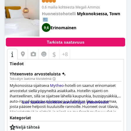
Hotel Adoniksen tarjoama poikkeuksellinen palvelu ja
0.6 mailia kohteesta Megali Ammos
mukavuudet.
Huoneistohotelli
Mykonoksessa, Town
Erinomainen
9,6
Tarkista saatavuus
$
+8
Tiedot
Yhteenveto arvosteluista
Tekoälyn laatima tiivistelmä
Mykonosissa sijaitseva
Mytheo
-hotelli on saanut erinomaiset
arvostelut siellä yöpyneiltä asiakkailta. Hotellin sijainti on
ihanteellinen, sillä se sijaitsee lähellä kaupunkia, bussipysäkkiä,
auto-/quad-/pyörävuokraamoja ja Fabrikan linja-autoasemaa,
Lue kaikkien luokkien arvostelujen yhteenvedot
josta pääsee helposti kuuluisille rannoille. Huoneet ovat tilavia,
äänieristettyjä ja siistejä, ja niissä on modernit mukavuudet ja
viihtyisä tunnelma. Hotellia kuvataan moitteettoman siistiksi, ja
Kategoriat
päivittäinen siivous varmistaa, että kaikki pysyy puhtaana koko
Neljä tähteä
oleskelusi ajan. Henkilökunta on vieraanvaraista, ystävällistä ja