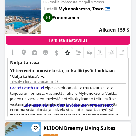
0.6 mailia kohteesta Megali Ammos
Hotelli
Mykonoksessa, Town
Erinomainen
9,1
Alkaen 159 $
Tarkista saatavuus
$
+8
Neljä tähteä
Yhteenveto arvosteluista, jotka liittyvät luokkaan
'Neljä tähteä'.
Tekoälyn laatima tiivistelmä
Grand Beach Hotel
ylpeilee erinomaisilla mukavuuksilla ja
tarjoaa erinomaista vastinetta rahalle Mykonoksella. Vaikka
joidenkin vieraiden mielestä hotelli oli ylihinnoiteltu eikä se
vastannut aivan neljän tähden luokitusta, suurin osa nautti
Lue kaikkien luokkien arvostelujen yhteenvedot
erinomaisista tiloista ja palveluista. Hotelli saattaa hyötyä
modernisoinnista, ja muutama vieras oli pettynyt aamiais- ja
ravintolatarjontaan. Myös uima-altaan palvelua pidettiin neljän
tähden hotelliksi keskinkertaisena. Kaiken kaikkiaan
Grand
KLIDON Dreamy Living Suites
Beach Hotel
tarjoaa kuitenkin mukavan ja miellyttävän