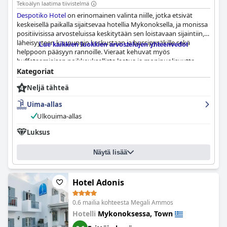
Tekoälyn laatima tiivistelmä
Despotiko Hotel
on erinomainen valinta niille, jotka etsivät
keskeisellä paikalla sijaitsevaa hotellia Mykonoksella, ja monissa
positiivisissa arvosteluissa keskitytään sen loistavaan sijaintiin,
läheisyyteen kaupungin keskustaan ja bussipysäkille sekä
Lue kaikkien luokkien arvostelujen yhteenvedot
helppoon pääsyyn rannoille. Vieraat kehuvat myös
buffetaamiaisen poikkeuksellista laatua ja monipuolisuutta,
jossa on kiinnitetty huomiota yksityiskohtiin esillepanossa.
Kategoriat
Huoneet ovat hyvin hoidettuja ja viihtyisiä, ja niistä on upeat
Neljä tähteä
näkymät ja tyylikäs sisustus, ja henkilökuntaa kuvaillaan
ystävälliseksi, avuliaaksi ja huomaavaiseksi. Hotellin uima-allas ja
Uima-allas
oma terassi ovat myös kohokohtia, ja ne tarjoavat rauhallisen
ilmapiirin rentoutumiseen. Kaiken kaikkiaan vieraat
Ulkouima-allas
suosittelevat
Despotiko Hotel
ia erinomaisena valintana
Luksus
miellyttävään ja nautinnolliseen oleskeluun Mykonoksella.
Näytä lisää
Hotel Adonis
0.6 mailia kohteesta Megali Ammos
Hotelli
Mykonoksessa, Town