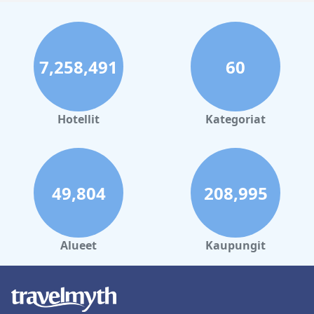
7,258,491
60
Hotellit
Kategoriat
49,804
208,995
Alueet
Kaupungit