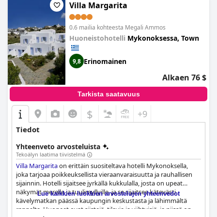
Villa Margarita
0.6 mailia kohteesta Megali Ammos
Huoneistohotelli
Mykonoksessa, Town
Erinomainen
9,8
Alkaen 76 $
Tarkista saatavuus
$
+9
Tiedot
Yhteenveto arvosteluista
Tekoälyn laatima tiivistelmä
Villa Margarita
on erittäin suositeltava hotelli Mykonoksella,
joka tarjoaa poikkeuksellista vieraanvaraisuutta ja rauhallisen
sijainnin. Hotelli sijaitsee jyrkällä kukkulalla, josta on upeat
näkymät merelle ja tuulimyllyille, ja se sijaitsee kätevästi
Lue kaikkien luokkien arvostelujen yhteenvedot
kävelymatkan päässä kaupungin keskustasta ja lähimmältä
rannalta. Huoneet ovat siistejä, tilavia ja viihtyisiä, ja niissä on