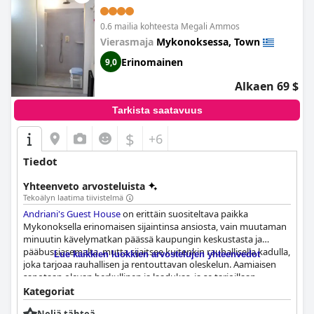
0.6 mailia kohteesta Megali Ammos
Vierasmaja
Mykonoksessa, Town
Erinomainen
9,0
Alkaen 69 $
Tarkista saatavuus
$
+6
Tiedot
Yhteenveto arvosteluista
Tekoälyn laatima tiivistelmä
Andriani's Guest House
on erittäin suositeltava paikka
Mykonoksella erinomaisen sijaintinsa ansiosta, vain muutaman
minuutin kävelymatkan päässä kaupungin keskustasta ja
pääbussiasemalta, mutta sijaitsee kuitenkin rauhallisella kadulla,
Lue kaikkien luokkien arvostelujen yhteenvedot
joka tarjoaa rauhallisen ja rentouttavan oleskelun. Aamiaisen
sanotaan olevan herkullinen ja laadukas, ja se tarjoillaan
kauniissa puutarhassa tai varjostetulla terassilla puiden alla.
Kategoriat
Huoneet ovat tilavia, moderneja ja siistejä, ja niissä on kaikki