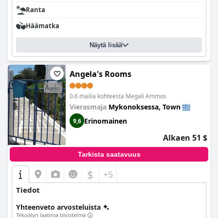
mukautuvaa, ja se tarjoaa erinomaista palvelua ja nopeaa
Ranta
vastausta. Heidän ystävällisyyttään ja käytettävyyttään kaikki
vieraat arvostivat suuresti. Kaiken kaikkiaan
Mytheo
Hotel
Häämatka
tarjoaa erinomaista vastinetta rahalle ja on mukava ja
miellyttävä paikka yöpyä Mykonoksella vieraillessasi.
Näytä lisää
Angela's Rooms
0.6 mailia kohteesta Megali Ammos
Vierasmaja
Mykonoksessa, Town
Erinomainen
9,6
Alkaen 51 $
Tarkista saatavuus
$
+5
Tiedot
Yhteenveto arvosteluista
Tekoälyn laatima tiivistelmä