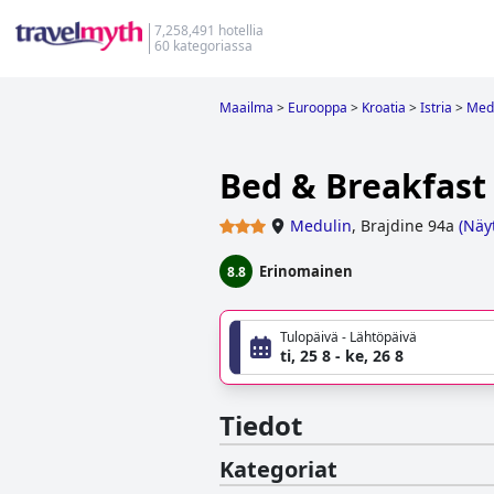
7,258,491 hotellia
60 kategoriassa
Maailma
>
Eurooppa
>
Kroatia
>
Istria
>
Med
Bed & Breakfast 
Medulin
,
Brajdine 94a
(
Näyt
Erinomainen
8.8
Tulopäivä - Lähtöpäivä
ti, 25 8 - ke, 26 8
Tiedot
Kategoriat