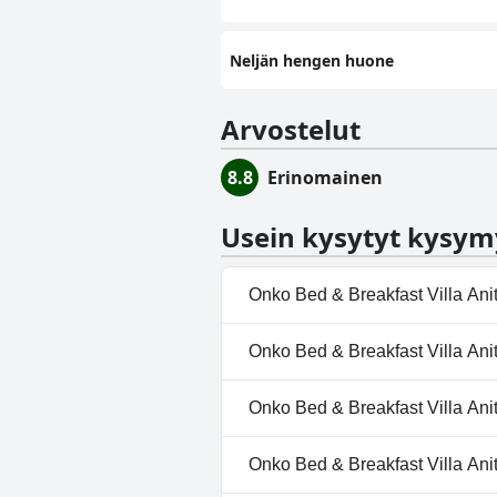
Neljän hengen huone
Arvostelut
8.8
Erinomainen
Usein kysytyt kysym
Onko Bed & Breakfast Villa Ani
Kyllä, Bed & Breakfast Villa An
Onko Bed & Breakfast Villa Anit
Ulkouima-allas.
Ei, Bed & Breakfast Villa Anita 
Onko Bed & Breakfast Villa Anit
Ei, Bed & Breakfast Villa Anita ei
Onko Bed & Breakfast Villa Anit