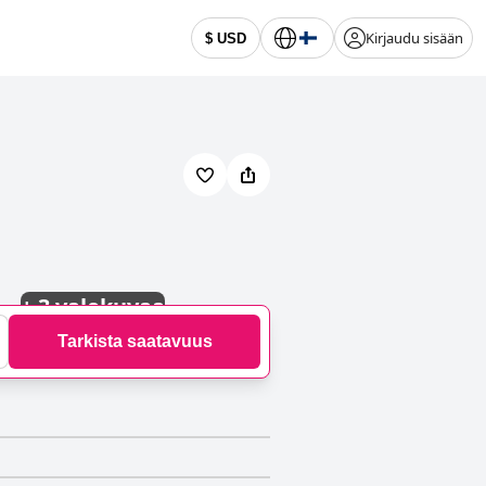
Kirjaudu sisään
$ USD
+
3 valokuvaa
Tarkista saatavuus