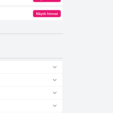
Näytä hinnat
ampaan seuraavista luokista: