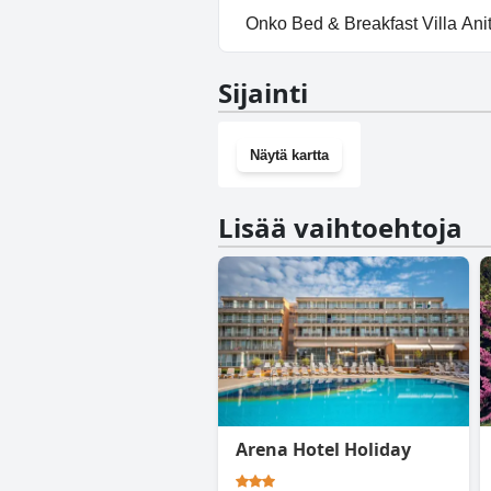
Kyllä, Bed & Breakfast Villa A
Onko Bed & Breakfast Villa Ani
Ei, Bed & Breakfast Villa Anita 
Sijainti
Näytä kartta
Lisää vaihtoehtoja
Arena Hotel Holiday