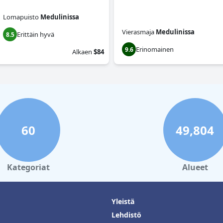
Lomapuisto
Medulinissa
Vierasmaja
Medulinissa
Erittäin hyvä
8.5
Erinomainen
9.6
Alkaen
$84
60
49,804
Kategoriat
Alueet
Yleistä
Lehdistö