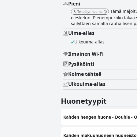
Pieni
Tämä majoitu
Tekoälyn luoma
oleskelun. Pienempi koko takaa v
säilyttäen samalla rauhallisen 
Uima-allas
Ulkouima-allas
Ilmainen Wi-Fi
Pysäköinti
Kolme tähteä
Ulkouima-allas
Huonetyypit
Kahden hengen huone - Double - 
Kahden makuuhuoneen huoneisto -