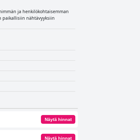
iimimmän ja henkilökohtaisemman
 paikallisiin nähtävyyksiin
Näytä hinnat
Näytä hinnat