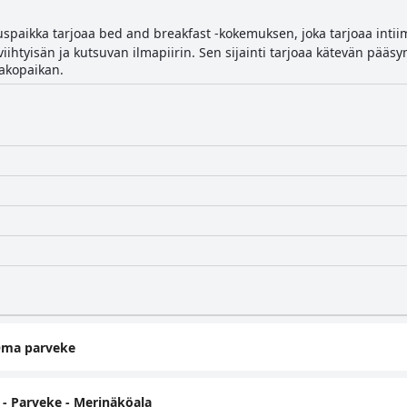
spaikka tarjoaa bed and breakfast -kokemuksen, joka tarjoaa int
iihtyisän ja kutsuvan ilmapiirin. Sen sijainti tarjoaa kätevän pääsyn
pakopaikan.
Oma parveke
 Parveke - Merinäköala