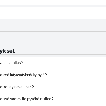
ykset
ta uima-allas?
ita:ssä on uima-allas/altaita, jotka kuuluvat yhteen tai use
a:ssä käytettävissä kylpylä?
ei tarjoa kylpylää.
a koiraystävällinen?
 salli koiria.
a:ssä saatavilla pysäköintitilaa?