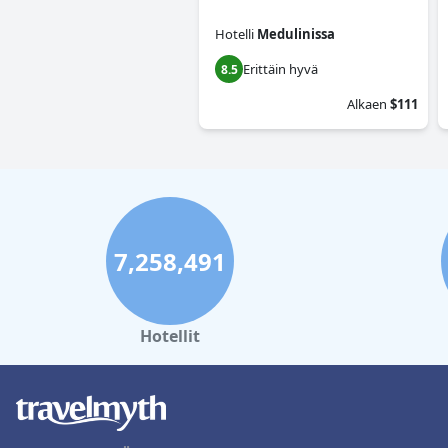
Hotelli
Medulinissa
Erittäin hyvä
8.5
Alkaen
$111
7,258,491
Hotellit