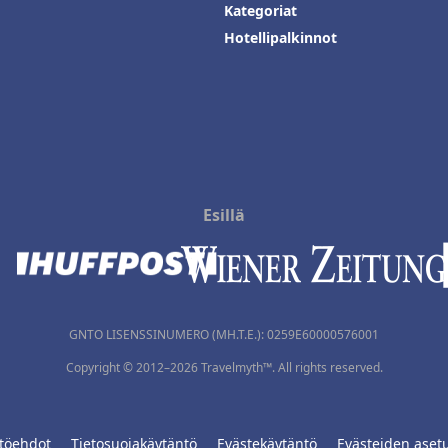
Kategoriat
Hotellipalkinnot
Esillä
GNTO LISENSSINUMERO (MH.T.E.): 0259Ε60000576001
Copyright © 2012–2026 Travelmyth™. All rights reserved.
töehdot
Tietosuojakäytäntö
Evästekäytäntö
Evästeiden aset