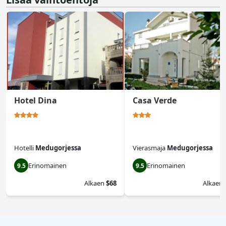
Hotel Dina
Casa Verde
Hotelli
Medugorjessa
Vierasmaja
Medugorjessa
Erinomainen
Erinomainen
9.5
9.5
Alkaen
$68
Alkaen