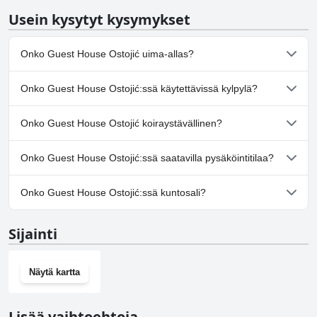
Usein kysytyt kysymykset
Onko Guest House Ostojić uima-allas?
Ei, Guest House Ostojić ei ole uima-allasta.
Onko Guest House Ostojić:ssä käytettävissä kylpylä?
Ei, Guest House Ostojić ei tarjoa kylpylää.
Onko Guest House Ostojić koiraystävällinen?
Ei, Guest House Ostojić ei salli koiria.
Onko Guest House Ostojić:ssä saatavilla pysäköintitilaa?
Kyllä, Guest House Ostojić tarjoaa pysäköintimahdollisuuden.
Onko Guest House Ostojić:ssä kuntosali?
Ei, Guest House Ostojić ei ole kuntosalia.
Sijainti
Näytä kartta
Lisää vaihtoehtoja