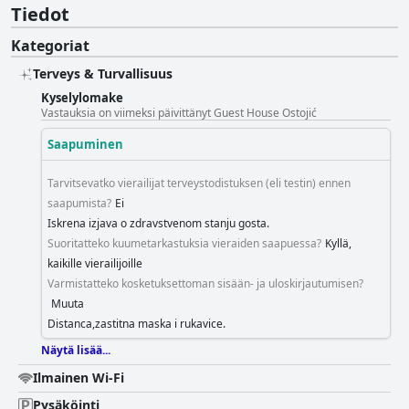
Tiedot
Kategoriat
Terveys & Turvallisuus
Kyselylomake
Vastauksia on viimeksi päivittänyt Guest House Ostojić
Saapuminen
Tarvitsevatko vierailijat terveystodistuksen (eli testin) ennen
saapumista?
Ei
Iskrena izjava o zdravstvenom stanju gosta.
Suoritatteko kuumetarkastuksia vieraiden saapuessa?
Kyllä,
kaikille vierailijoille
Varmistatteko kosketuksettoman sisään- ja uloskirjautumisen?
Muuta
Distanca,zastitna maska i rukavice.
Näytä lisää...
Ilmainen Wi-Fi
Pysäköinti