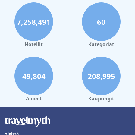
7,258,491
60
Hotellit
Kategoriat
49,804
208,995
Alueet
Kaupungit
Yleistä