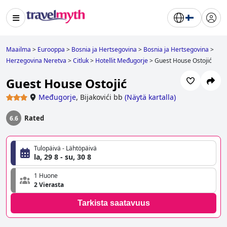
Maailma
>
Eurooppa
>
Bosnia ja Hertsegovina
>
Bosnia ja Hertsegovina
>
Herzegovina Neretva
>
Citluk
>
Hotellit Međugorje
>
Guest House Ostojić
Guest House Ostojić
Međugorje
,
Bijakovići bb
(
Näytä kartalla
)
Rated
6.6
Tulopäivä - Lähtöpäivä
la, 29 8 - su, 30 8
1 Huone
2 Vierasta
Tarkista saatavuus