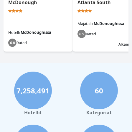
McDonough
Atlanta South
Majatalo
McDonoughissa
Hotelli
McDonoughissa
Rated
6.5
Rated
6.8
Alkaen
7,258,491
60
Hotellit
Kategoriat