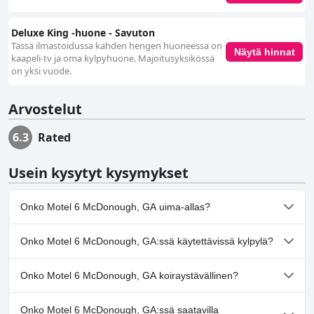
Deluxe King -huone - Savuton
Tässä ilmastoidussa kahden hengen huoneessa on
Näytä hinnat
kaapeli-tv ja oma kylpyhuone. Majoitusyksikössä
on yksi vuode.
Arvostelut
6.3
Rated
Usein kysytyt kysymykset
Onko Motel 6 McDonough, GA uima-allas?
Ei, Motel 6 McDonough, GA ei ole uima-allasta.
Onko Motel 6 McDonough, GA:ssä käytettävissä kylpylä?
Ei, Motel 6 McDonough, GA ei tarjoa kylpylää.
Onko Motel 6 McDonough, GA koiraystävällinen?
Kyllä, Motel 6 McDonough, GA toivottaa koirat tervetulleiksi.
Onko Motel 6 McDonough, GA:ssä saatavilla