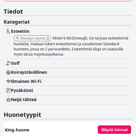
Tiedot
Kategoriat
Esteetön
Motel 6 McDonough, GA tarjoaa esteettömiä
Tekoälyn luoma
huoneita, mukaan lukien esteettömän ja savuttoman Standard-
huoneen, jossa on 2 parivuodetta. Esteettömiä tiloja on saatavilla
myös tässä majoituspaikassa.
Golf
Koiraystävällinen
Ilmainen Wi-Fi
Pysäköinti
Neljä tähteä
Huonetyypit
King-huone
Näytä hinnat