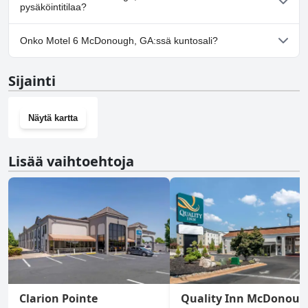
pysäköintitilaa?
Kyllä, Motel 6 McDonough, GA tarjoaa
Onko Motel 6 McDonough, GA:ssä kuntosali?
pysäköintimahdollisuuden.
Ei, Motel 6 McDonough, GA ei ole kuntosalia.
Sijainti
Näytä kartta
Lisää vaihtoehtoja
Clarion Pointe
Quality Inn McDonoug