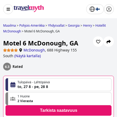
Maailma
>
Pohjois-Amerikka
>
Yhdysvallat
>
Georgia
>
Henry
>
Hotellit
McDonough
>
Motel 6 McDonough, GA
Motel 6 McDonough, GA
McDonough
,
688 Highway 155
South
(
Näytä kartalla
)
Rated
6.3
Tulopäivä - Lähtöpäivä
to, 27 8 - pe, 28 8
1 Huone
2 Vierasta
Tarkista saatavuus