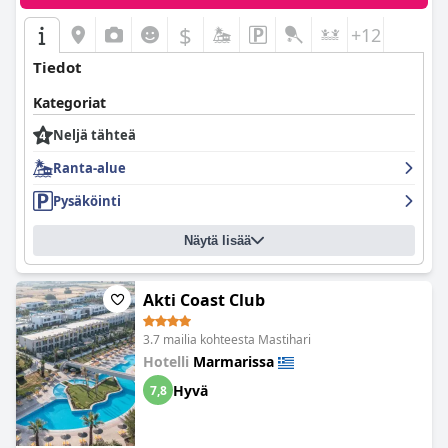
$
+12
Tiedot
Kategoriat
Neljä tähteä
Ranta-alue
Pysäköinti
Näytä lisää
Akti Coast Club
3.7 mailia kohteesta Mastihari
Hotelli
Marmarissa
Hyvä
7,8