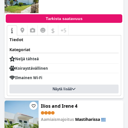
Tarkista saatavuus
$
+5
Tiedot
Kategoriat
Neljä tähteä
Koiraystävällinen
Ilmainen Wi-Fi
Näytä lisää
Ilios and Irene 4
Aamiaismajoitus
Mastiharissa
0.0