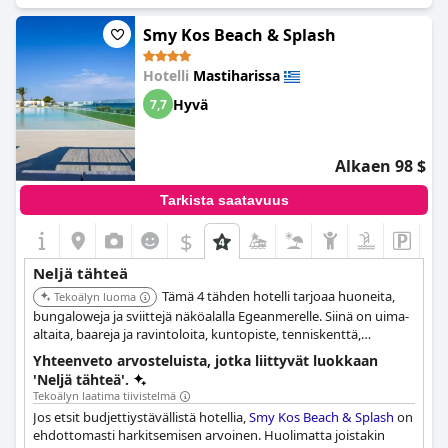
illallisbuffetin ja järjestää show-cooking-tapahtumia. Monet
hedelmät ja vihannekset tulevat hotellin omilta luomuviljelmiltä.
Smy Kos Beach & Splash
Hotelli
Mastiharissa
Hyvä
7,7
Alkaen 98 $
Tarkista saatavuus
$
Neljä tähteä
Tämä 4 tähden hotelli tarjoaa huoneita,
Tekoälyn luoma
bungaloweja ja sviittejä näköalalla Egeanmerelle. Siinä on uima-
altaita, baareja ja ravintoloita, kuntopiste, tenniskenttä,
lastenkerho ja rantamukavuudet.
Yhteenveto arvosteluista, jotka liittyvät luokkaan
'Neljä tähteä'.
Tekoälyn laatima tiivistelmä
Jos etsit budjettiystävällistä hotellia,
Smy Kos Beach & Splash
on
ehdottomasti harkitsemisen arvoinen. Huolimatta joistakin