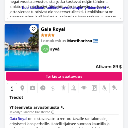
negatiivisista arvosteluista, jotka koskevat neljän tähden
luokitusta, hotelli näyttää kehittyvän ja tekevän parhaansa,
Lue kaikkien luokkien arvostelujen yhteenvedot
jotta vieraat tuntisivat olonsa tervetulleeksi. Henkilökunta on
huomaavaista ja all inclusive -paketti on hyvä tarjous. Huoneet
ovat hotellin vahvin puoli, mutta tiloissa ja palveluissa on
ehdottomasti parantamisen varaa. Joidenkin vieraiden mielestä
Gaia Royal
ruoka oli pettymys, mutta toiset mainitsivat nauttivansa siitä.
Hotelli sijaitsee aivan rannalla, mikä on ehdottomasti plussaa.
Lomakeskus
Mastiharissa
Kaiken kaikkiaan
Smy Kos Beach & Splash
on hyvä vaihtoehto
niille, jotka etsivät rantalomaa pienellä budjetilla, vaikka se ei
Hyvä
7,8
ehkä olekaan todellinen neljän tähden hotelli.
Alkaen 89 $
Tarkista saatavuus
$
Tiedot
Yhteenveto arvosteluista
Tekoälyn laatima tiivistelmä
Gaia Royal
on loistava valinta rentouttavalle rantalomalle,
erityisesti lapsiperheille. Hotelli sijaitsee suoraan kauniilla ja