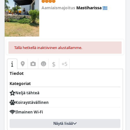
Aamiaismajoitus
Mastiharissa
0.0
Tällä hetkellä inaktiivinen alustallamme.
$
+5
Tiedot
Kategoriat
Neljä tähteä
Koiraystävällinen
Ilmainen Wi-Fi
Näytä lisää