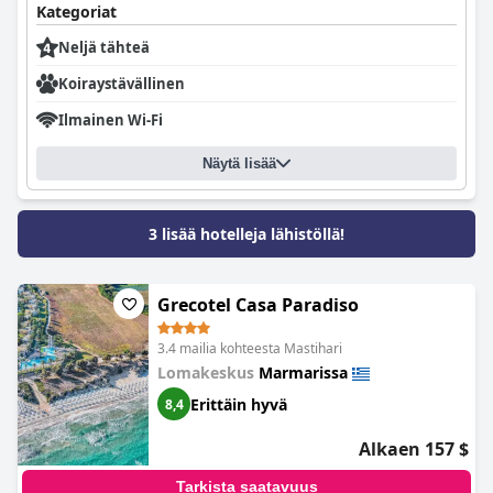
Kategoriat
Neljä tähteä
Koiraystävällinen
Ilmainen Wi-Fi
Näytä lisää
3 lisää hotelleja lähistöllä!
Grecotel Casa Paradiso
3.4 mailia kohteesta Mastihari
Lomakeskus
Marmarissa
Erittäin hyvä
8,4
Alkaen 157 $
Tarkista saatavuus