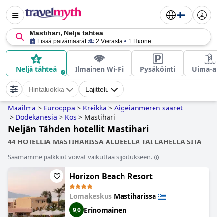
Mastihari, Neljä tähteä
Lisää päivämäärät
2 Vierasta
1 Huone
Neljä tähteä
Ilmainen Wi-Fi
Pysäköinti
Uima-al
Hintaluokka
Lajittelu
Maailma
>
Eurooppa
>
Kreikka
>
Aigeianmeren saaret
>
Dodekanesia
>
Kos
>
Mastihari
Neljän Tähden hotellit Mastihari
44 HOTELLIA MASTIHARISSA ALUEELLA TAI LAHELLA SITA
Saamamme palkkiot voivat vaikuttaa sijoitukseen.
Horizon Beach Resort
Lomakeskus
Mastiharissa
Erinomainen
9,0