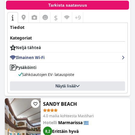
Tarkista saatavuus
$
+9
Tiedot
Kategoriat
Neljä tähteä
Ilmainen Wi-Fi
Pysäköinti
Sähköautojen EV- latauspiste
Näytä lisää
SANDY BEACH
4.0 mailia kohteesta Mastihari
Hotelli
Marmarissa
Erittäin hyvä
8,2