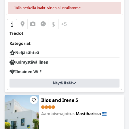
Tällä hetkellä inaktiivinen alustallamme.
$
+5
Tiedot
Kategoriat
Neljä tähteä
Koiraystävällinen
Ilmainen Wi-Fi
Näytä lisää
Ilios and Irene 5
Aamiaismajoitus
Mastiharissa
0.0