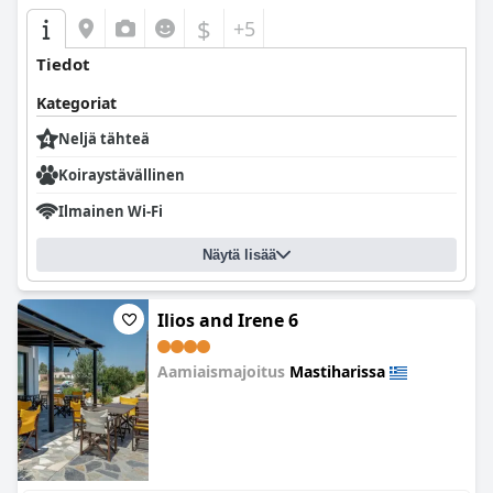
$
+5
Tiedot
Kategoriat
Neljä tähteä
Koiraystävällinen
Ilmainen Wi-Fi
Näytä lisää
Ilios and Irene 6
Aamiaismajoitus
Mastiharissa
0.0