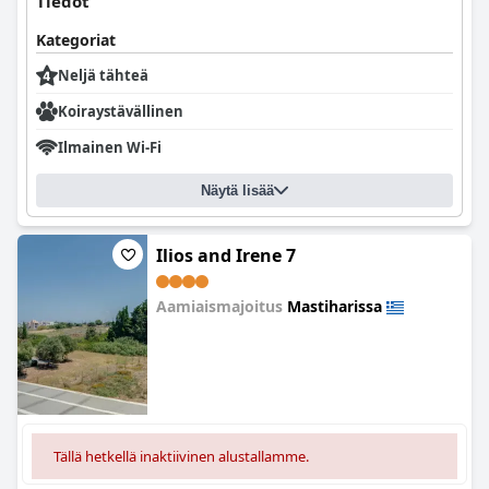
Tiedot
Kategoriat
Neljä tähteä
Koiraystävällinen
Ilmainen Wi-Fi
Näytä lisää
Ilios and Irene 7
Aamiaismajoitus
Mastiharissa
0.0
Tällä hetkellä inaktiivinen alustallamme.