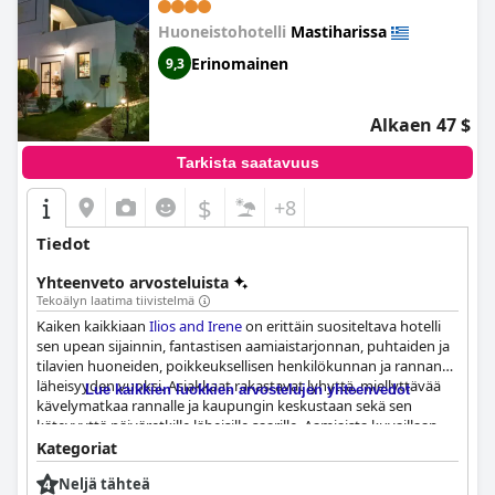
Huoneistohotelli
Mastiharissa
Erinomainen
9,3
Alkaen 47 $
Tarkista saatavuus
$
+8
Tiedot
Yhteenveto arvosteluista
Tekoälyn laatima tiivistelmä
Kaiken kaikkiaan
Ilios and Irene
on erittäin suositeltava hotelli
sen upean sijainnin, fantastisen aamiaistarjonnan, puhtaiden ja
tilavien huoneiden, poikkeuksellisen henkilökunnan ja rannan
läheisyyden vuoksi. Asiakkaat rakastavat lyhyttä, miellyttävää
Lue kaikkien luokkien arvostelujen yhteenvedot
kävelymatkaa rannalle ja kaupungin keskustaan sekä sen
kätevyyttä päiväretkille läheisille saarille. Aamiaista kuvaillaan
hämmästyttäväksi ja runsaaksi, ja vieraat arvostavat tarjolla
Kategoriat
olevan ruoan monipuolisuutta ja sitä valmistavan kokin
Neljä tähteä
henkilökohtaista kosketusta. Huoneet ovat hyvin varusteltuja,