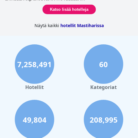
Katso lisää hotelleja
Näytä kaikki
hotellit Mastiharissa
7,258,491
60
Hotellit
Kategoriat
49,804
208,995