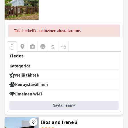
Tällä hetkellä inaktiivinen alustallamme.
$
+5
Tiedot
Kategoriat
Neljä tähteä
Koiraystävällinen
Ilmainen Wi-Fi
Näytä lisää
Ilios and Irene 3