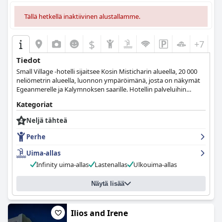
Tällä hetkellä inaktiivinen alustallamme.
$
+7
Tiedot
Small Village -hotelli sijaitsee Kosin Misticharin alueella, 20 000
neliömetrin alueella, luonnon ympäröimänä, josta on näkymät
Egeanmerelle ja Kalymnoksen saarille. Hotellin palveluihin
kuuluvat kuntosali, kirjasto ja hotellin ravintola, jossa voi myös
Kategoriat
nauttia perinteistä kreikkalaista ruokaa ja osallistua
ruoanlaittoseminaareihin.
Neljä tähteä
Perhe
Uima-allas
Infinity uima-allas
Lastenallas
Ulkouima-allas
Näytä lisää
Ilios and Irene