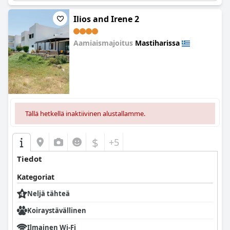
Ilios and Irene 2
Aamiaismajoitus
Mastiharissa
0.0
Tällä hetkellä inaktiivinen alustallamme.
$
+5
Tiedot
Kategoriat
Neljä tähteä
Koiraystävällinen
Ilmainen Wi-Fi