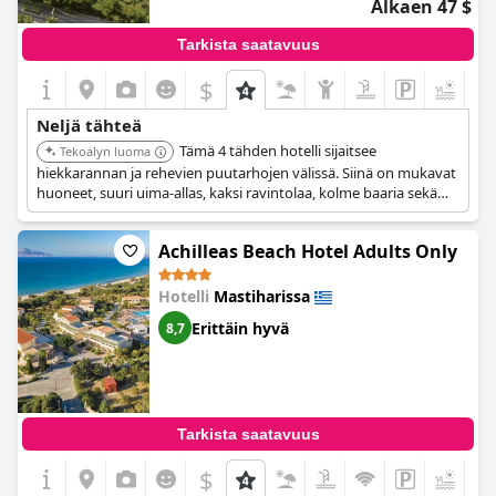
Alkaen 47 $
Tarkista saatavuus
$
Neljä tähteä
Tämä 4 tähden hotelli sijaitsee
Tekoälyn luoma
hiekkarannan ja rehevien puutarhojen välissä. Siinä on mukavat
huoneet, suuri uima-allas, kaksi ravintolaa, kolme baaria sekä
urheilu- ja vapaa-ajan tilat. Hotelli tarjoaa rentouttavan ja
huolettoman lomakokemuksen.
Achilleas Beach Hotel Adults Only
Hotelli
Mastiharissa
Erittäin hyvä
8,7
Tarkista saatavuus
$
+4