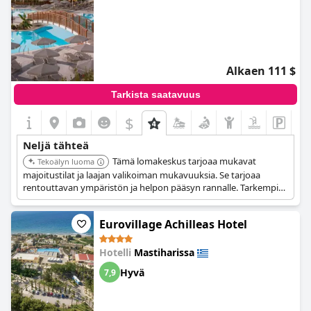
Alkaen 111 $
Tarkista saatavuus
$
Neljä tähteä
Tämä lomakeskus tarjoaa mukavat
Tekoälyn luoma
majoitustilat ja laajan valikoiman mukavuuksia. Se tarjoaa
rentouttavan ympäristön ja helpon pääsyn rannalle. Tarkempia
tietoja tietyistä mukavuuksista ei ole saatavilla annetuissa
tiedoissa.
Eurovillage Achilleas Hotel
Hotelli
Mastiharissa
Hyvä
7,9