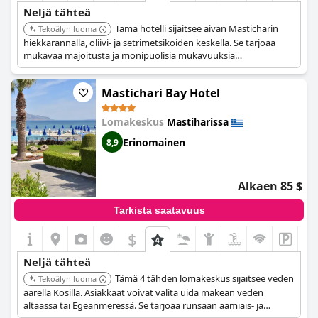
Neljä tähteä
Tämä hotelli sijaitsee aivan Masticharin
Tekoälyn luoma
hiekkarannalla, oliivi- ja setrimetsiköiden keskellä. Se tarjoaa
mukavaa majoitusta ja monipuolisia mukavuuksia
rentouttavaan lomaan, mukaan lukien vesiurheilua,
rantalentopalloa ja tennis-/lentopallokentän. Animaatiotiimi
Mastichari Bay Hotel
tarjoaa monipuolisen ohjelman aktiviteetteja, pelejä ja esityksiä.
Lomakeskus
Mastiharissa
Erinomainen
8,9
Alkaen 85 $
Tarkista saatavuus
$
Neljä tähteä
Tämä 4 tähden lomakeskus sijaitsee veden
Tekoälyn luoma
äärellä Kosilla. Asiakkaat voivat valita uida makean veden
altaassa tai Egeanmeressä. Se tarjoaa runsaan aamiais- ja