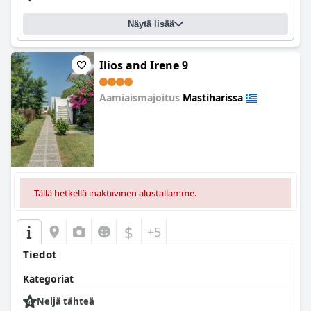
Näytä lisää
Ilios and Irene 9
Aamiaismajoitus
Mastiharissa
0.0
Tällä hetkellä inaktiivinen alustallamme.
$
+5
Tiedot
Kategoriat
Neljä tähteä