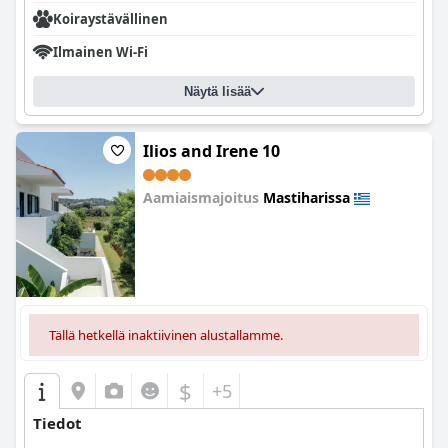
Koiraystävällinen
Ilmainen Wi-Fi
Näytä lisää
Ilios and Irene 10
Aamiaismajoitus
Mastiharissa
0.0
Tällä hetkellä inaktiivinen alustallamme.
$
+5
Tiedot