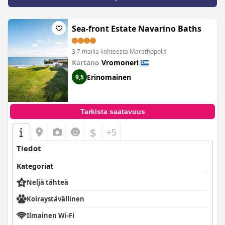
Sea-front Estate Navarino Baths
3.7 mailia kohteesta Marathopolis
Kartano
Vromoneri
Erinomainen
9,5
Tarkista saatavuus
$
+5
Tiedot
Kategoriat
Neljä tähteä
Koiraystävällinen
Ilmainen Wi-Fi