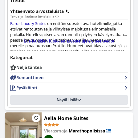
Tiedot
Yhteenveto arvosteluista
Tekoälyn laatima tiivistelmä
Faros Luxury Suites
on erittäin suositeltava hotelli niille, jotka
etsivät rentouttavaa ja viihtyisää majoitusta erinomaisella
paikalla. Hotelli sijaitsee aivan rannalla ja lyhyen kävelymatkan
päässä kaupungista, mikä tarjoaa vieraille upeat näkymät
Lue kaikkien luokkien arvostelujen yhteenvedot
merelle ja naapurisaari Protille. Huoneet ovat tilavia ja siistejä, ja
monissa huoneissa on suuret terassit, joilta on upeat näkymät
auringonlaskuun. Aamiaisvalikoima on erittäin kätevä ja
Kategoriat
maukas, ja vieraat nauttivat erityisesti tuoreista hedelmistä ja
Neljä tähteä
paikallisten tuotteiden käytöstä. Henkilökunta on ystävällistä ja
palvelualtista, joten vieraat tuntevat olonsa tervetulleeksi ja
Romanttinen
kotoisaksi. Pysäköinti on helppoa ja runsasta, ja sängyt ovat
erittäin mukavat, ja pimennysverhot takaavat levolliset yöunet.
Pysäköinti
Vaikka jotkut vieraat huomauttivat pienistä
huoltotoimenpiteistä ja vanhentuneista kylpyhuoneista,
Näytä lisää
hotellin yleinen siisteys ja mukavuus tekevät siitä hintansa
arvoisen.
Aelia Home Suites
Vierasmaja
Marathopolisissa