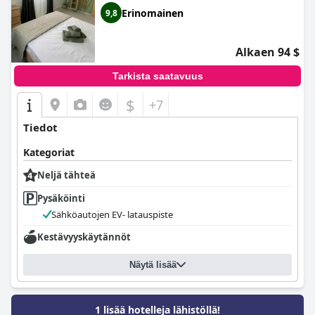
rauhallinen, oliivipuiden ympäröimä ja vain muutaman
Erinomainen
9,8
minuutin päässä merestä. Sängyt ovat mukavat ja palvelu on
erinomaista - erityisesti Dora, ystävällinen ja avulias
henkilökunnan jäsen. Kaiken kaikkiaan
Aelia Home Suites
on
Alkaen 94 $
ensiluokkainen paikka, johon kannattaa ehdottomasti tutustua.
Tarkista saatavuus
$
+7
Tiedot
Kategoriat
Neljä tähteä
Pysäköinti
Sähköautojen EV- latauspiste
Kestävyyskäytännöt
Näytä lisää
1 lisää hotelleja lähistöllä!