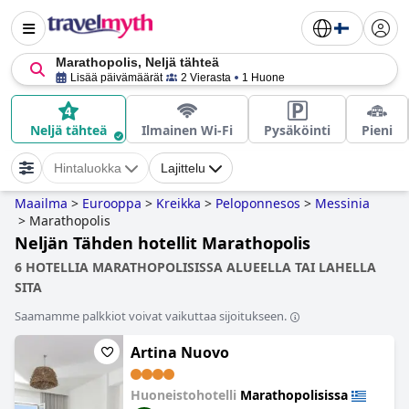
Marathopolis, Neljä tähteä
Lisää päivämäärät
2 Vierasta
1 Huone
Neljä tähteä
Ilmainen Wi-Fi
Pysäköinti
Pieni
Hintaluokka
Lajittelu
Maailma
>
Eurooppa
>
Kreikka
>
Peloponnesos
>
Messinia
>
Marathopolis
Neljän Tähden hotellit Marathopolis
6 HOTELLIA MARATHOPOLISISSA ALUEELLA TAI LAHELLA
SITA
Saamamme palkkiot voivat vaikuttaa sijoitukseen.
Artina Nuovo
Huoneistohotelli
Marathopolisissa