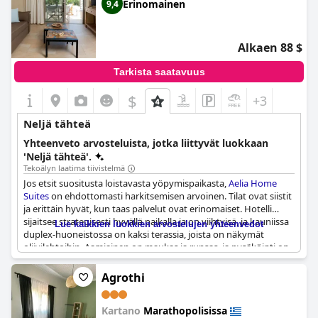
Erinomainen
9,4
Alkaen 88 $
Tarkista saatavuus
$
+3
Neljä tähteä
Yhteenveto arvosteluista, jotka liittyvät luokkaan
'Neljä tähteä'.
Tekoälyn laatima tiivistelmä
Jos etsit suositusta loistavasta yöpymispaikasta,
Aelia Home
Suites
on ehdottomasti harkitsemisen arvoinen. Tilat ovat siistit
ja erittäin hyvät, kun taas palvelut ovat erinomaiset. Hotelli
sijaitsee strategisesti hyvällä paikalla ja on viihtyisä, ja kauniissa
Lue kaikkien luokkien arvostelujen yhteenvedot
duplex-huoneistossa on kaksi terassia, joista on näkymät
oliivilehtoihin. Aamiainen on maukas ja runsas, ja pysäköinti on
kätevä. Isännät ovat erittäin avuliaita ja tekevät kaikkensa
korjatakseen kaikki ongelmat - jopa wifin kanssa. Tunnelma on
Agrothi
viihtyisä, mikä tekee siitä täydellisen paikan road tripille
lemmikkisi kanssa. Alue voi kuitenkin olla vaarallisen pimeä yöllä
Kartano
Marathopolisissa
ilman katuvaloja. Siitä huolimatta sijainti on poikkeuksellisen