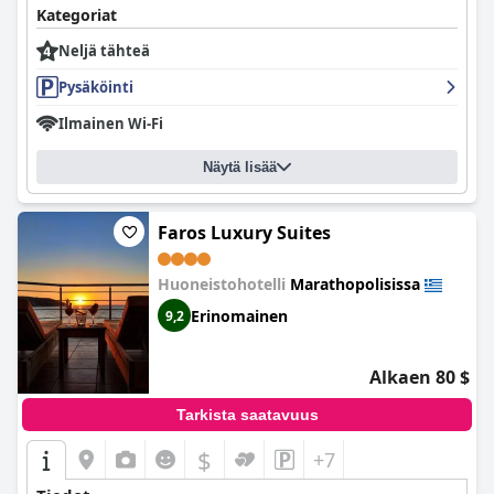
Kategoriat
Neljä tähteä
Pysäköinti
Ilmainen Wi-Fi
Näytä lisää
Faros Luxury Suites
Huoneistohotelli
Marathopolisissa
Erinomainen
9,2
Alkaen 80 $
Tarkista saatavuus
$
+7