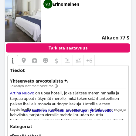
Erinomainen
9,1
Alkaen 77 $
Tarkista saatavuus
$
+6
Tiedot
Yhteenveto arvosteluista
Tekoälyn laatima tiivistelmä
Artina Nuovo
on upea hotelli, joka sijaitsee meren rannalla ja
tarjoaa upeat näkymät merelle, mikä tekee siitä ihanteellisen
paikan ihailla lumoavia auringonlaskuja. Hotelli sijaitsee
täydellisellä paikalla, lähellä erinomaisia ravintoloita, tavernoja ja
Lue kaikkien luokkien arvostelujen yhteenvedot
kahviloita, tarjoten vieraille mahdollisuuden nauttia
herkullisesta kreikkalaisesta keittiöstä samalla kun he nauttivat
henkeäsalpaavista näkymistä. Hotellin tilavat ja tahrattoman
Kategoriat
puhtaat huoneet moderneilla kalusteilla ovat erinomainen