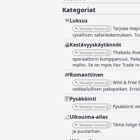
Kategoriat
Luksus
Tarjoaa majoi
Tekoälyn luoma
syvällisen safarikokemuksen. T
Kestävyyskäytännöt
Thakadu Rive
Tekoälyn luoma
operaattorin kumppanuus. Paikall
mallin. Se on myös Fair Trade in
Romanttinen
Wild & Free 
Tekoälyn luoma
seikkailullisen pakopaikan. Eris
Pysäköinti
Pysäköinti on
Tekoälyn luoma
Ulkouima-allas
Tämä lodge t
Tekoälyn luoma
ja puutarhan.