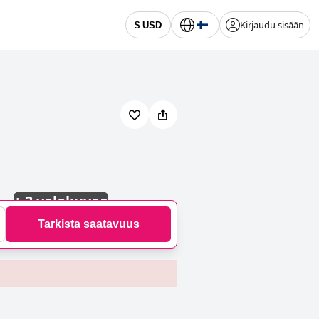
Kirjaudu sisään
$ USD
+
3 valokuvaa
Tarkista saatavuus