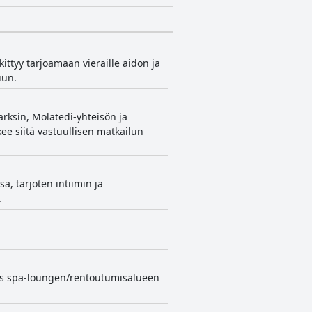
ittyy tarjoamaan vieraille aidon ja
uun.
arksin, Molatedi-yhteisön ja
ee siitä vastuullisen matkailun
, tarjoten intiimin ja
.
yös spa-loungen/rentoutumisalueen