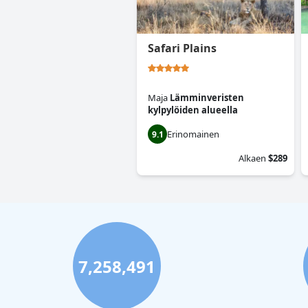
Safari Plains
Maja
Lämminveristen
kylpylöiden alueella
Erinomainen
9.1
Alkaen
$289
7,258,491