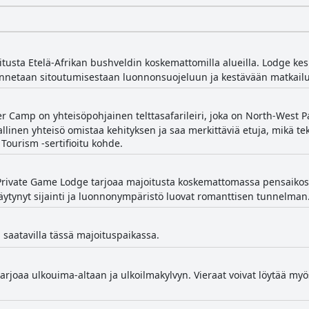
tusta Etelä-Afrikan bushveldin koskemattomilla alueilla. Lodge kesk
unnetaan sitoutumisestaan luonnonsuojeluun ja kestävään matkail
r Camp on yhteisöpohjainen telttasafarileiri, joka on North-West P
inen yhteisö omistaa kehityksen ja saa merkittäviä etuja, mikä tek
 Tourism -sertifioitu kohde.
Private Game Lodge tarjoaa majoitusta koskemattomassa pensaikossa
täytynyt sijainti ja luonnonympäristö luovat romanttisen tunnelman
 saatavilla tässä majoituspaikassa.
arjoaa ulkouima-altaan ja ulkoilmakylvyn. Vieraat voivat löytää m