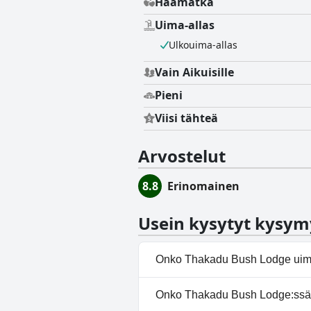
Häämatka
Uima-allas
Ulkouima-allas
Vain Aikuisille
Pieni
Viisi tähteä
Arvostelut
8.8
Erinomainen
Usein kysytyt kysym
Onko Thakadu Bush Lodge uim
Kyllä, Thakadu Bush Lodge:ssä 
Onko Thakadu Bush Lodge:ssä k
Ulkouima-allas.