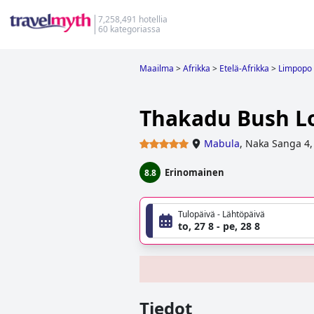
7,258,491 hotellia
60 kategoriassa
Maailma
>
Afrikka
>
Etelä-Afrikka
>
Limpopo
Thakadu Bush L
Mabula
,
Naka Sanga 4,
Erinomainen
8.8
Tulopäivä - Lähtöpäivä
to, 27 8 - pe, 28 8
Tiedot