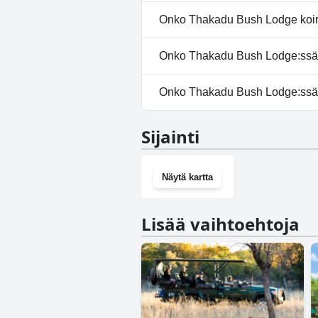
Ei, Thakadu Bush Lodge ei tarj
Onko Thakadu Bush Lodge koir
Ei, Thakadu Bush Lodge ei salli
Onko Thakadu Bush Lodge:ssä s
Kyllä, Thakadu Bush Lodge ta
Onko Thakadu Bush Lodge:ssä 
Ei, Thakadu Bush Lodge ei ole 
Sijainti
Näytä kartta
Lisää vaihtoehtoja