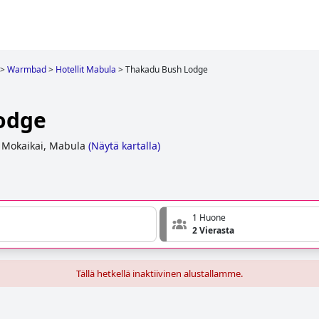
>
Warmbad
>
Hotellit Mabula
>
Thakadu Bush Lodge
odge
 Mokaikai, Mabula
(
Näytä kartalla
)
1 Huone
2 Vierasta
Tällä hetkellä inaktiivinen alustallamme.