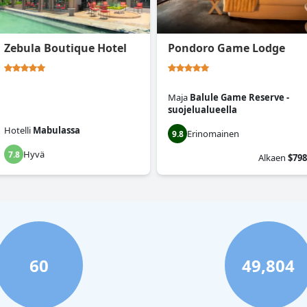
Zebula Boutique Hotel
Pondoro Game Lodge
Maja
Balule Game Reserve -
suojelualueella
Hotelli
Mabulassa
Erinomainen
9.8
Hyvä
7.8
Alkaen
$798
60
49,804