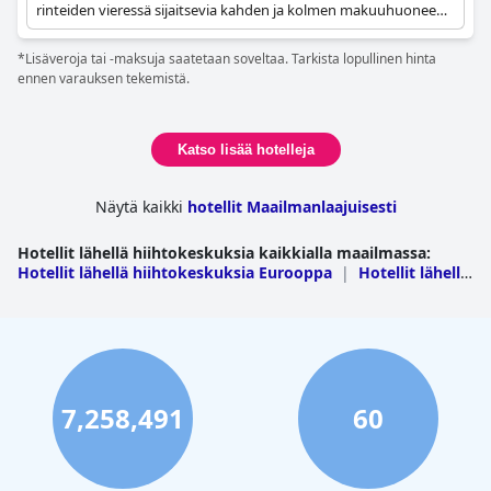
rinteiden vieressä sijaitsevia kahden ja kolmen makuuhuoneen
luksusasuntoja. Se on ympärivuotinen seikkailuparatiisi, jossa
on mukavuuksia, kuten uima-allas, porealtaat ja kylpylä.
*Lisäveroja tai -maksuja saatetaan soveltaa. Tarkista lopullinen hinta
ennen varauksen tekemistä.
Katso lisää hotelleja
Näytä kaikki
hotellit Maailmanlaajuisesti
Hotellit lähellä hiihtokeskuksia kaikkialla maailmassa
:
Hotellit lähellä hiihtokeskuksia Eurooppa
|
Hotellit lähellä
hiihtokeskuksia Pohjois-Amerikka
|
Hotellit lähellä
hiihtokeskuksia Oseania
|
Hotellit lähellä hiihtokeskuksia
Aasia
|
Hotellit lähellä hiihtokeskuksia Etelä-
Amerikka
|
Hotellit lähellä hiihtokeskuksia Lähi-
Itä
|
Hotellit lähellä hiihtokeskuksia Afrikka
7,258,491
60