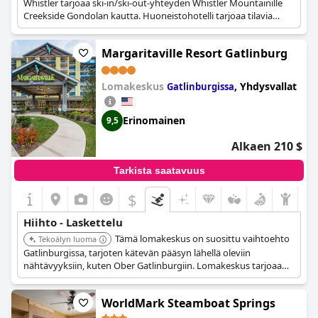
Whistler tarjoaa ski-in/ski-out-yhteyden Whistler Mountainille
Creekside Gondolan kautta. Huoneistohotelli tarjoaa tilavia
sviittejä täysin varustelluilla keittiöillä, jotka sopivat täydellisesti
pidempiin hiihtomatkoihin.
Margaritaville Resort Gatlinburg
Lomakeskus
,
Yhdysvallat
Gatlinburgissa
Erinomainen
9,5
Alkaen 210 $
Tarkista saatavuus
$
Hiihto - Laskettelu
Tämä lomakeskus on suosittu vaihtoehto
Tekoälyn luoma
Gatlinburgissa, tarjoten kätevän pääsyn lähellä oleviin
nähtävyyksiin, kuten Ober Gatlinburgiin. Lomakeskus tarjoaa
mukavan majoituksen ja erilaisia mukavuuksia
talviaktiviteeteista kiinnostuneille vieraille.
WorldMark Steamboat Springs