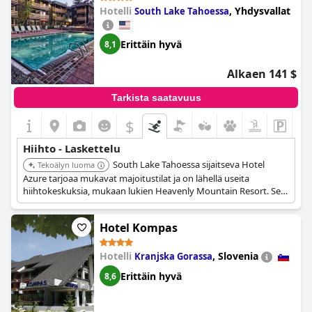
Hotelli
,
Yhdysvallat
South Lake Tahoessa
Erittäin hyvä
8,1
Alkaen 141 $
Tarkista saatavuus
$
Hiihto - Laskettelu
South Lake Tahoessa sijaitseva Hotel
Tekoälyn luoma
Azure tarjoaa mukavat majoitustilat ja on lähellä useita
hiihtokeskuksia, mukaan lukien Heavenly Mountain Resort. Se
tarjoaa kätevän tukikohdan alueen laskettelurinteiden
tutkimiseen.
Hotel Kompas
Hotelli
,
Slovenia
Kranjska Gorassa
Erittäin hyvä
8,6