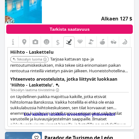
Alkaen 127 $
Tarkista saatavuus
$
Hiihto - Laskettelu
Tarjoaa kattavan spa- ja
Tekoälyn luoma
rentoutumiskeskuksen, mikä tekee siitä erinomaisen paikan
rentoutua rinteillä vietetyn päivän jälkeen. Huoneistohotellina
se tarjoaa enemmän tilaa ja mukavuuksia kuin tavallinen
Yhteenveto arvosteluista, jotka liittyvät luokkaan
hotellihuone, sopien perheille ja pidempiin oleskeluihin.
'Hiihto - Laskettelu'.
Tekoälyn laatima tiivistelmä
on täydellinen paikka majoittua kaikille, jotka etsivät
hiihtolomaa Banskossa. Vaikka hotellilla ei ehkä ole enää
sukkulabussia hiihtokeskukseen, sen tilat korvaavat sen
enemmän kuin hyvin. Hotelli tarjoaa erinomaiset säilytystilat
Lue kaikkien luokkien arvostelujen yhteenvedot
varusteille ja kuivausjärjestelmän saappaille. Ilmaiset
pikkubussit vievät vieraat hisseille, ja hotellilla on mahdollisuus
sukkulakuljetuksiin hiihtokeskukseen puolen tunnin/tunnin
välein. Bansko on ehdoton kohde kaikille, jotka rakastavat
Parador de Turismo de León