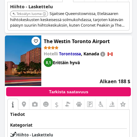
Hiihto - Laskettelu
Sijaitsee Queenstownissa, Eteläsaaren
Tekoälyn luoma
hiihtokeskusten keskeisessä solmukohdassa, tarjoten kätevän
pääsyn suuriin hiihtokeskuksiin, kuten Coronet Peakiin ja The
Remarkablesiin, mikä tekee siitä ihanteellisen tukikohdan
talviurheilun harrastajille.
The Westin Toronto Airport
Hotelli
,
Kanada
Torontossa
Erittäin hyvä
8,1
Alkaen 188 $
Tarkista saatavuus
$
Tiedot
Kategoriat
Hiihto - Laskettelu