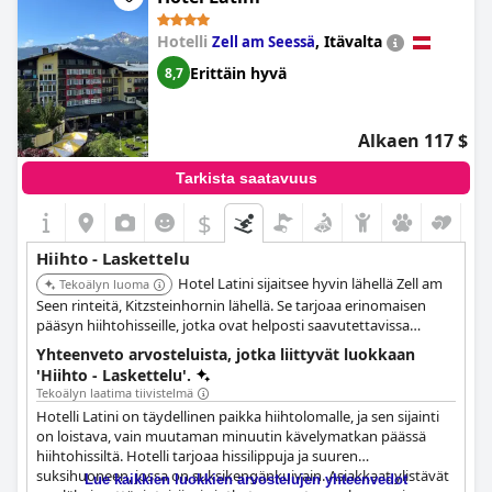
Hotelli
,
Itävalta
Zell am Seessä
Erittäin hyvä
8,7
Alkaen 117 $
Tarkista saatavuus
$
Hiihto - Laskettelu
Hotel Latini sijaitsee hyvin lähellä Zell am
Tekoälyn luoma
Seen rinteitä, Kitzsteinhornin lähellä. Se tarjoaa erinomaisen
pääsyn hiihtohisseille, jotka ovat helposti saavutettavissa
hotellista.
Yhteenveto arvosteluista, jotka liittyvät luokkaan
'Hiihto - Laskettelu'.
Tekoälyn laatima tiivistelmä
Hotelli Latini on täydellinen paikka hiihtolomalle, ja sen sijainti
on loistava, vain muutaman minuutin kävelymatkan päässä
hiihtohissiltä. Hotelli tarjoaa hissilippuja ja suuren
suksihuoneen, jossa on suksikengänkuivain. Asiakkaat ylistävät
Lue kaikkien luokkien arvostelujen yhteenvedot