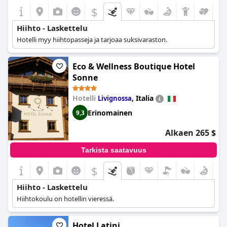
$
Hiihto - Laskettelu
Hotelli myy hiihtopasseja ja tarjoaa suksivaraston.
Eco & Wellness Boutique Hotel
Sonne
Hotelli
,
Italia
Livignossa
Erinomainen
9,3
Alkaen 265 $
Tarkista saatavuus
$
Hiihto - Laskettelu
Hiihtokoulu on hotellin vieressä.
Hotel Latini