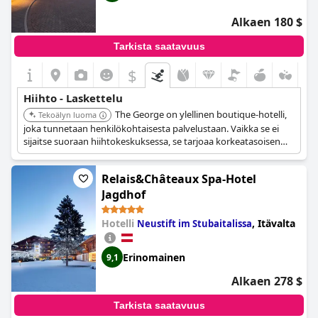
Alkaen 180 $
Tarkista saatavuus
$
Hiihto - Laskettelu
The George on ylellinen boutique-hotelli,
Tekoälyn luoma
joka tunnetaan henkilökohtaisesta palvelustaan. Vaikka se ei
sijaitse suoraan hiihtokeskuksessa, se tarjoaa korkeatasoisen
tukikohdan Christchurchissa päästäkseen eri hiihtoalueille 90
minuutin ajomatkan säteellä, mukaan lukien Mt Hutt, Porters ja
Relais&Châteaux Spa-Hotel
Cheeseman.
Jagdhof
Hotelli
,
Itävalta
Neustift im Stubaitalissa
Erinomainen
9,1
Alkaen 278 $
Tarkista saatavuus