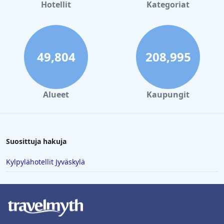
Hotellit
Kategoriat
49,804
208,995
Alueet
Kaupungit
Suosittuja hakuja
Kylpylähotellit Jyväskylä