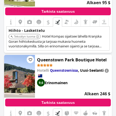
Alkaen 95 $
Tarkista saatavuus
$
Hiihto - Laskettelu
Hotel Kompas sijaitsee lähellä Kranjska
Tekoälyn luoma
Goran hiihtokeskusta ja tarjoaa mukavia huoneita
vuoristonäkymillä. Sillä on erinomainen sijainti ja se tarjoaa
viihtyisän ilmapiirin hiihdon harrastajille. Siinä on talvipuutarha
ja terassi.
Queenstown Park Boutique Hotel
Hotelli
,
Uusi-Seelanti
Queenstownissa
Erinomainen
9,6
Alkaen 246 $
Tarkista saatavuus
$