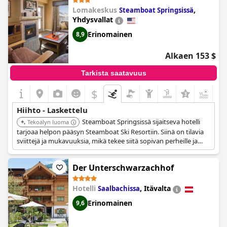
Lomakeskus
,
Steamboat Springsissä
Yhdysvallat
Erinomainen
8,9
Alkaen 153 $
Tarkista saatavuus
$
Hiihto - Laskettelu
Steamboat Springsissä sijaitseva hotelli
Tekoälyn luoma
tarjoaa helpon pääsyn Steamboat Ski Resortiin. Siinä on tilavia
sviittejä ja mukavuuksia, mikä tekee siitä sopivan perheille ja
ryhmille.
Der Unterschwarzachhof
Hotelli
,
Itävalta
Saalbachissa
Erinomainen
9,6