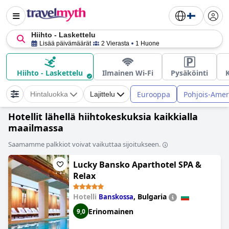
Hiihto - Laskettelu
Lisää päivämäärät
2 Vierasta
1 Huone
Hiihto - Laskettelu
Ilmainen Wi-Fi
Pysäköinti
K
Eurooppa
Pohjois-Amer
Hintaluokka
Lajittelu
Hotellit lähellä hiihtokeskuksia kaikkialla
maailmassa
Saamamme palkkiot voivat vaikuttaa sijoitukseen.
Lucky Bansko Aparthotel SPA &
Relax
Hotelli
,
Bulgaria
Banskossa
Erinomainen
9,0