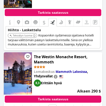
rentouttavan ja edullisen vaihtoehdon hiihtolomalle alueella.
Tarkista saatavuus
$
Hiihto - Laskettelu
Kopaonikin sydämessä sijaitseva hotelli
Tekoälyn luoma
tarjoaa välittömän pääsyn laskettelurinteille. Siinä on ylellisiä
mukavuuksia, kuten useita ravintoloita, baareja, kylpylä ja
wellness-keskus, jotka tarjoavat kattavan
hiihtokeskuskokemuksen.
The Westin Monache Resort,
Mammoth
Lomakeskus
,
Mammoth Lakesissa
Yhdysvallat
Erittäin hyvä
8,3
Alkaen 290 $
Tarkista saatavuus