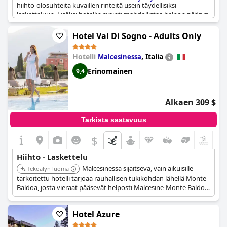
hiihto-olosuhteita kuvaillen rinteitä usein täydellisiksi
lasketteluun. Lisäksi hotellin sijainti mahdollistaa helpon pääsyn
hiihtoalueille, mitä tukee hyvin sijoitettu hiihtobussipysäkki
lähellä.
Hotel Val Di Sogno - Adults Only
Hotelli
,
Italia
Malcesinessa
Erinomainen
9,4
Alkaen 309 $
Tarkista saatavuus
$
Hiihto - Laskettelu
Malcesinessa sijaitseva, vain aikuisille
Tekoälyn luoma
tarkoitettu hotelli tarjoaa rauhallisen tukikohdan lähellä Monte
Baldoa, josta vieraat pääsevät helposti Malcesine-Monte Baldo -
köysiradalle hiihtämään ja lumilautailemaan. Sen läheisyys
mahdollistaa kätevät päiväretket rinteille samalla kun nautitaan
Hotel Azure
rentouttavasta, aikuisille matkailijoille suunnatusta oleskelusta.