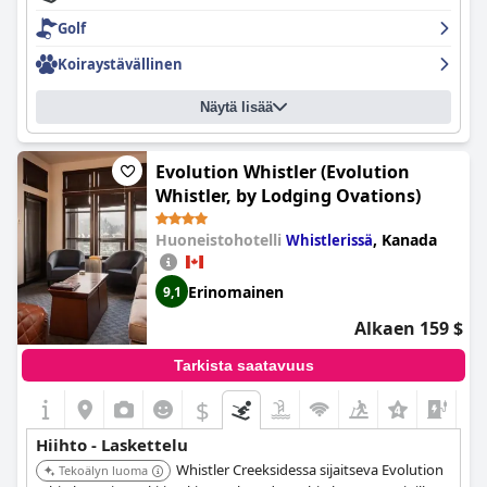
Golf
Koiraystävällinen
Näytä lisää
Evolution Whistler (Evolution
Whistler, by Lodging Ovations)
Huoneistohotelli
,
Kanada
Whistlerissä
Erinomainen
9,1
Alkaen 159 $
Tarkista saatavuus
$
Hiihto - Laskettelu
Whistler Creeksidessa sijaitseva Evolution
Tekoälyn luoma