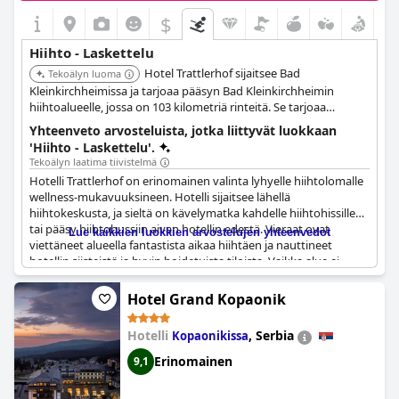
$
Hiihto - Laskettelu
Hotel Trattlerhof sijaitsee Bad
Tekoälyn luoma
Kleinkirchheimissa ja tarjoaa pääsyn Bad Kleinkirchheimin
hiihtoalueelle, jossa on 103 kilometriä rinteitä. Se tarjoaa
valikoiman mukavuuksia, jotka sopivat laskettelulomalle.
Yhteenveto arvosteluista, jotka liittyvät luokkaan
'Hiihto - Laskettelu'.
Tekoälyn laatima tiivistelmä
Hotelli Trattlerhof on erinomainen valinta lyhyelle hiihtolomalle
wellness-mukavuuksineen. Hotelli sijaitsee lähellä
hiihtokeskusta, ja sieltä on kävelymatka kahdelle hiihtohissille
tai pääsy hiihtobussiin aivan hotellin edestä. Vieraat ovat
Lue kaikkien luokkien arvostelujen yhteenvedot
viettäneet alueella fantastista aikaa hiihtäen ja nauttineet
hotellin siisteistä ja hyvin hoidetuista tiloista. Vaikka alue ei
olekaan suoraan "ski-in, ski-out" -kohde, sinne on silti helppo
päästä jalkaisin tai alueen järjestetyllä kuljetuksella. Hotelli on
Hotel Grand Kopaonik
myös kätevä lähtöpiste ympäröivien vuorten tutkimiseen, ja
vieraat ovat hyötyneet ilmaisesta Karinthië-kortista, joka tarjoaa
Hotelli
,
Serbia
Kopaonikissa
alennuksia hiihtohisseistä ja muista aktiviteeteista. Vaikka jotkut
vieraat huomauttivat hiihtohengen puutteesta hotellissa, se
Erinomainen
9,1
toimi silti erinomaisena tukikohtana patikointiin ja vuorista
nauttimiseen. Kaiken kaikkiaan
Hotel Trattlerhof
tarjoaa