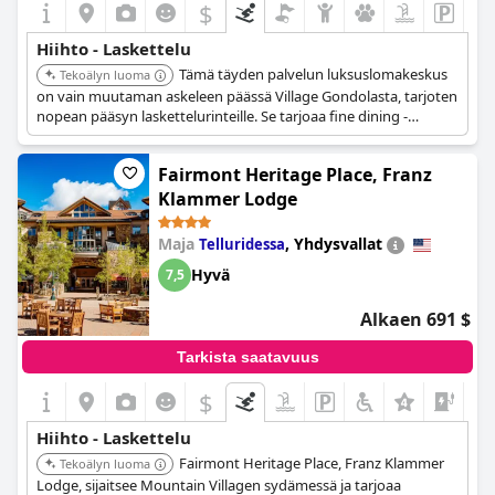
$
Hiihto - Laskettelu
Tämä täyden palvelun luksuslomakeskus
Tekoälyn luoma
on vain muutaman askeleen päässä Village Gondolasta, tarjoten
nopean pääsyn laskettelurinteille. Se tarjoaa fine dining -
elämyksiä Whitebark Restaurant & Loungessa ja takkatulen
äärellä ruokailua sviiteissään, mikä tekee siitä ihanteellisen
Fairmont Heritage Place, Franz
hiihtoharrastajille.
Klammer Lodge
Maja
,
Yhdysvallat
Telluridessa
Hyvä
7,5
Alkaen 691 $
Tarkista saatavuus
$
Hiihto - Laskettelu
Fairmont Heritage Place, Franz Klammer
Tekoälyn luoma
Lodge, sijaitsee Mountain Villagen sydämessä ja tarjoaa