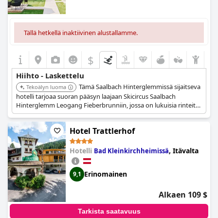
Tällä hetkellä inaktiivinen alustallamme.
$
Hiihto - Laskettelu
Tämä Saalbach Hinterglemmissä sijaitseva
Tekoälyn luoma
hotelli tarjoaa suoran pääsyn laajaan Skicircus Saalbach
Hinterglemm Leogang Fieberbrunniin, jossa on lukuisia rinteitä
ja hissejä aivan hotellin edustalla. Se sijaitsee yhdessä Itävallan
parhaista hiihtokohteista.
Hotel Trattlerhof
Hotelli
,
Itävalta
Bad Kleinkirchheimissä
Erinomainen
9,1
Alkaen 109 $
Tarkista saatavuus