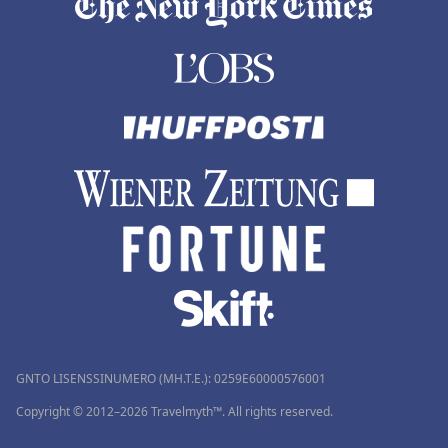
GNTO LISENSSINUMERO (MH.T.E.): 0259Ε60000576001
Copyright © 2012–2026 Travelmyth™. All rights reserved.