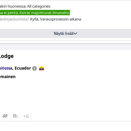
ssakin huoneissa: All categories
 ei peritä. Koirat majoittuvat ilmaiseksi.
äänkirjautumista?
Kyllä, Varausprosessin aikana
Näytä lisää
 Lodge
,
Ecuador
itossa
omainen
+6