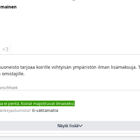
omainen
+3
uoneisto tarjoaa koirille viihtyisän ympäristön ilman lisämaksuja. T
omistajille.
ranschhoek
 ei peritä. Koirat majoittuvat ilmaiseksi.
äänkirjautumista?
Ei välttämättä
Näytä lisää