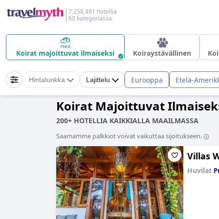
7,258,491 hotellia
60 kategoriassa
Koirat majoittuvat ilmaiseksi
Koiraystävällinen
Koi
Eurooppa
Etelä-Amerik
Hintaluokka
Lajittelu
Koirat Majoittuvat Ilmaisek
200+ HOTELLIA KAIKKIALLA MAAILMASSA
Saamamme palkkiot voivat vaikuttaa sijoitukseen.
Villas 
Huvilat
P
0.0