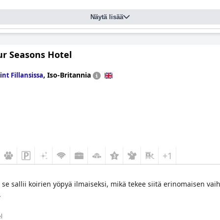
Näytä lisää
ur Seasons Hotel
,
Iso-Britannia
int Fillansissa
+1
a se sallii koirien yöpyä ilmaiseksi, mikä tekee siitä erinomaisen 
.
l