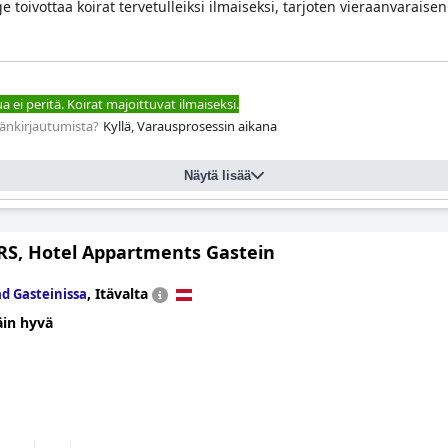
toivottaa koirat tervetulleiksi ilmaiseksi, tarjoten vieraanvaraisen
 ei peritä. Koirat majoittuvat ilmaiseksi.
äänkirjautumista?
Kyllä, Varausprosessin aikana
Näytä lisää
S, Hotel Appartments Gastein
,
Itävalta
d Gasteinissa
äin hyvä