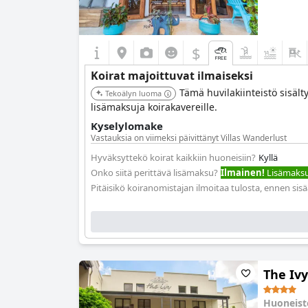
$
Koirat majoittuvat ilmaiseksi
Tämä huvilakiinteistö sisält
Tekoälyn luoma
lisämaksuja koirakavereille.
Kyselylomake
Vastauksia on viimeksi päivittänyt Villas Wanderlust
Hyväksyttekö koirat kaikkiin huoneisiin?
Kyllä
Onko siitä perittävä lisämaksu?
Ilmainen!
Lisämaksua
Pitäisikö koiranomistajan ilmoitaa tulosta, ennen sis
The Iv
Huoneis