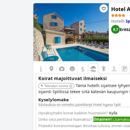
Hotel A
Hotelli
Sp
Eritt
8,7
$
Koirat majoittuvat ilmaiseksi
Tämä hotelli sijaitsee lyhye
Tekoälyn luoma
sijainti Splitissä tekee siitä kätevän kaupungi
Kyselylomake
Vastauksia on viimeksi päivittänyt Hotel Agava Split
Hyväksyttekö koirat kaikkiin huoneisiin?
Kyllä
Onko siitä perittävä lisämaksu?
Ilmainen!
Lisämaksua
Pitäisikö koiranomistajan ilmoitaa tulosta, ennen sis