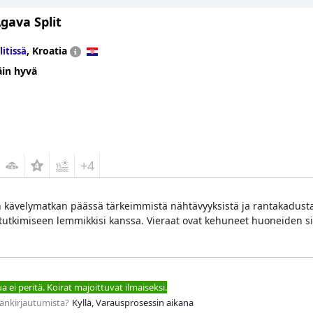
gava Split
,
Kroatia
litissä
äin hyvä
+4
n kävelymatkan päässä tärkeimmistä nähtävyyksistä ja rantakadusta, 
n tutkimiseen lemmikkisi kanssa. Vieraat ovat kehuneet huoneiden sii
 ei peritä. Koirat majoittuvat ilmaiseksi.
äänkirjautumista?
Kyllä, Varausprosessin aikana