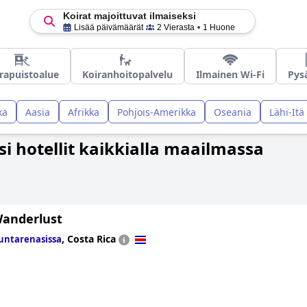
Koirat majoittuvat ilmaiseksi
Lisää päivämäärät
2 Vierasta
1 Huone
rapuistoalue
Koiranhoitopalvelu
Ilmainen Wi-Fi
Pys
ka
Aasia
Afrikka
Pohjois-Amerikka
Oseania
Lähi-Itä
si hotellit kaikkialla maailmassa
Wanderlust
,
Costa Rica
untarenasissa