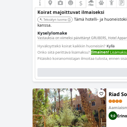
$
Koirat majoittuvat ilmaiseksi
Tämä hotelli- ja huoneistoki
Tekoälyn luoma
kanssa.
Kyselylomake
Vastauksia on viimeksi päivittänyt GRUBERS, Hotel Appa
Hyväksyttekö koirat kaikkiin huoneisiin?
Kyllä
Onko siitä perittävä lisämaksu?
Ilmainen!
Lisämaksua
Pitäisikö koiranomistajan ilmoitaa tulosta, ennen sis
Riad S
Aamiaism
Erin
9,0