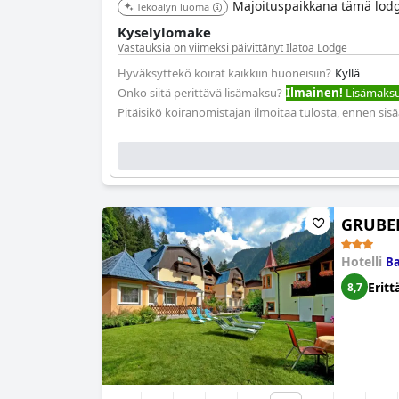
Majoituspaikkana tämä lodge 
Tekoälyn luoma
Kyselylomake
Vastauksia on viimeksi päivittänyt Ilatoa Lodge
Hyväksyttekö koirat kaikkiin huoneisiin?
Kyllä
Onko siitä perittävä lisämaksu?
Ilmainen!
Lisämaksua
Pitäisikö koiranomistajan ilmoitaa tulosta, ennen sis
GRUBER
Hotelli
Ba
Eritt
8,7