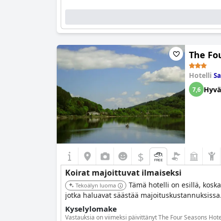
The Fo
Hotelli
Sa
Hyvä
7,6
$
Koirat majoittuvat ilmaiseksi
Tämä hotelli on esillä, kosk
Tekoälyn luoma
jotka haluavat säästää majoituskustannuksissa
Kyselylomake
Vastauksia on viimeksi päivittänyt The Four Seasons Hote