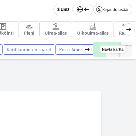
Kirjaudu sisään
$ USD
äköinti
Pieni
Uima-allas
Ulkouima-allas
Ranta
Karibianmeren saaret
Keski-Amerikka
Näytä kartta