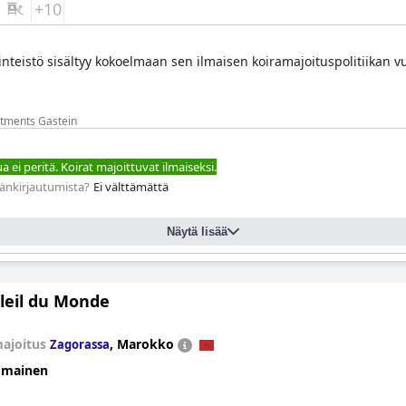
+10
inteistö sisältyy kokoelmaan sen ilmaisen koiramajoituspolitiikan vu
rtments Gastein
 ei peritä. Koirat majoittuvat ilmaiseksi.
äänkirjautumista?
Ei välttämättä
Näytä lisää
oleil du Monde
ajoitus
,
Marokko
Zagorassa
omainen