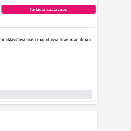
Tarkista saatavuus
 lemmikkiystävällisen majoitusvaihtoehdon ilman