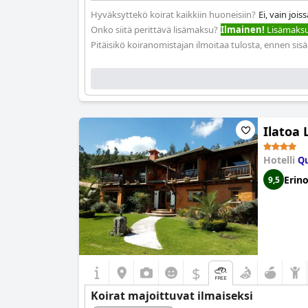
Hyväksyttekö koirat kaikkiin huoneisiin?
Ei, vain joi
Onko siitä perittävä lisämaksu?
Ilmainen!
Lisämaksua
Pitäisikö koiranomistajan ilmoitaa tulosta, ennen sis
Ilatoa
Hotelli
Qu
Erin
9,5
$
Koirat majoittuvat ilmaiseksi