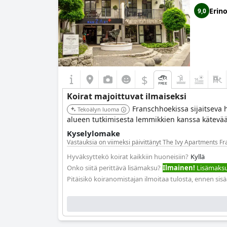
Erin
9,0
$
Koirat majoittuvat ilmaiseksi
Franschhoekissa sijaitseva h
Tekoälyn luoma
alueen tutkimisesta lemmikkien kanssa kätevää 
Kyselylomake
Vastauksia on viimeksi päivittänyt The Ivy Apartments F
Hyväksyttekö koirat kaikkiin huoneisiin?
Kyllä
Onko siitä perittävä lisämaksu?
Ilmainen!
Lisämaksua
Pitäisikö koiranomistajan ilmoitaa tulosta, ennen sis