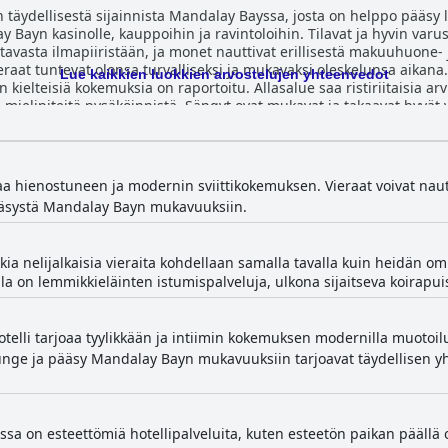
 täydellisestä sijainnista Mandalay Bayssa, josta on helppo pääsy läh
ay Bayn kasinolle, kauppoihin ja ravintoloihin. Tilavat ja hyvin varust
ttavasta ilmapiiristään, ja monet nauttivat erillisestä makuuhuone-
vieraat tuntevat olonsa turvalliseksi ja mukavaksi oleskelunsa aikan
Lue kaikkien luokkien arvostelujen yhteenvedot
ain kielteisiä kokemuksia on raportoitu. Allasalue saa ristiriitaisia ar
isia mielipiteitä pysäköinnistä. Sängyt ovat mukavat ja takaavat hyvä
n oleskelun poikkeuksellisine palveluineen ja tiloineen, jotka ylittä
aa hienostuneen ja modernin sviittikokemuksen. Vieraat voivat nautt
ääsystä Mandalay Bayn mukavuuksiin.
kkia nelijalkaisia vieraita kohdellaan samalla tavalla kuin heidän om
lla on lemmikkieläinten istumispalveluja, ulkona sijaitseva koirapuis
otelli tarjoaa tyylikkään ja intiimin kokemuksen modernilla muotoilu
ounge ja pääsy Mandalay Bayn mukavuuksiin tarjoavat täydellisen y
sa on esteettömiä hotellipalveluita, kuten esteetön paikan päällä o