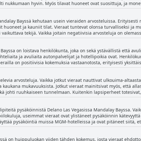
ti nukkumaan hyvin. Myös tilavat huoneet ovat suosittuja, ja mone
esti ylelliseen oleskeluun Vegasissa.
ta. Hotellin sijainti ja upea aula sekä ystävällinen henkilökunta ov
kasta sänkyä tai tilavaa huoneistoa, Delano Las Vegas Mandalay Bay
andalay Bayssä kehutaan usein vieraiden arvosteluissa. Erityisesti 
tit huoneet ja kauniit tilat. Vieraat tuntevat olonsa turvalliseksi ja 
 vaikuttava tekijä. Vaikka joitain negatiivisia arvosteluja on olem
llin ja sen huoneiden siisteyttä.
yssa on loistava henkilökunta, joka on sekä ystävällistä että avul
eliaita ja avuliaita autonpalvelijat ja hotellipoikia ovat. Henkilök
erailla on positiivisia kokemuksia vastaanotosta, erityisesti yksittä
kuitenkin ollut negatiivisia kokemuksia, ja jotkut ovat todenneet, että
opa töykeitä. Henkilökunnan reagointi ongelmiin on myös ollut vaihte
levia arvosteluja. Vaikka jotkut vieraat nauttivat ulkouima-altaasta j
isuuttaan, kun taas toisilla on ollut vaikeuksia saada apua tai he 
ja kaukana mukavuuksista. Jotkut vieraat mainitsivat myös, että allas 
rvosteluista huolimatta vieraat voivat odottaa tilavia huoneita, mukav
kä johti ruuhkaiseen tunnelmaan. Kuitenkin lapsiperheet totesivat,
ärillä oli yleisesti ottaen hyvää, ja vierailla oli mahdollisuus pääs
aatua voisi parantaa, ja joidenkin mielestä aurinkovarjojen ja cabanie
ielipiteitä pysäköinnistä Delano Las Vegasissa Mandalay Bayssa. Vaik
olimatta monet vieraat pitivät allasta upeana ja matkansa parhaana
okuluja, useimmat vieraat ovat ylistäneet pysäköinnin kätevyyttä ja
ttää pysäköintiä muissa MGM-hotelleissa ja ovat pitäneet siitä, ett
a muutama vieras on valittanut pysäköinnin kustannuksista ja käv
t pitäneet pysäköintiä helppokäyttöisenä ja pitäneet kokonaiskokemu
ä on huippuluokan viiden tähden kokemus, josta vieraat ehdottomas