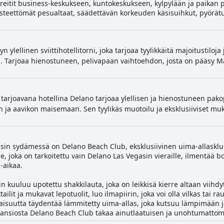
t reitit business-keskukseen, kuntokeskukseen, kylpylään ja paikan pä
steettömät pesualtaat, säädettävän korkeuden käsisuihkut, pyörätuo
 ylellinen sviittihotellitorni, joka tarjoaa tyylikkäitä majoitustiloja
. Tarjoaa hienostuneen, pelivapaan vaihtoehdon, josta on pääsy M
ä tarjoavana hotellina Delano tarjoaa ylellisen ja hienostuneen pako
n ja aavikon maisemaan. Sen tyylikäs muotoilu ja eksklusiiviset mu
n sydämessä on Delano Beach Club, eksklusiivinen uima-allasklubi,
, joka on tarkoitettu vain Delano Las Vegasin vieraille, ilmentää b
-aikaa.
kuuluu upotettu shakkilauta, joka on leikkisä kierre altaan viihdy
lit ja mukavat lepotuolit, luo ilmapiirin, joka voi olla vilkas tai 
aisuutta täydentää lämmitetty uima-allas, joka kutsuu lämpimään 
 ansiosta Delano Beach Club takaa ainutlaatuisen ja unohtumatt