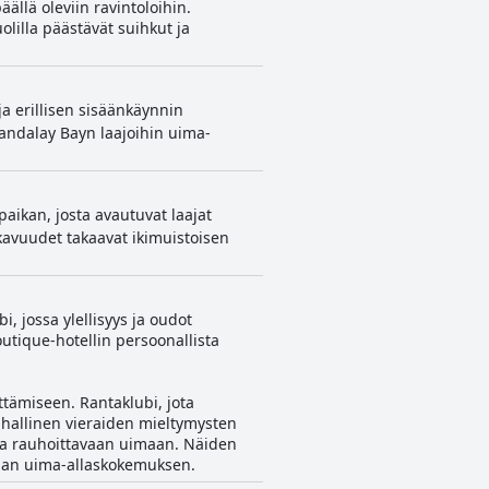
ällä oleviin ravintoloihin.
lilla päästävät suihkut ja
 ja erillisen sisäänkäynnin
andalay Bayn laajoihin uima-
paikan, josta avautuvat laajat
kavuudet takaavat ikimuistoisen
 jossa ylellisyys ja oudot
outique-hotellin persoonallista
ttämiseen. Rantaklubi, jota
rauhallinen vieraiden mieltymysten
ja rauhoittavaan uimaan. Näiden
oman uima-allaskokemuksen.