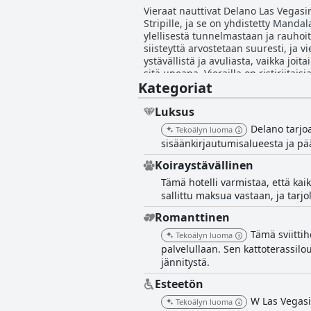
Vieraat nauttivat Delano Las Vegasin
Stripille, ja se on yhdistetty Mandal
ylellisestä tunnelmastaan ja rauhoi
siisteyttä arvostetaan suuresti, ja 
ystävällistä ja avuliasta, vaikka joit
sitä upeana. Vierailla on ristiriita
Kategoriat
Vegas tarjoaa viiden tähden ylellise
Luksus
Delano tarjo
Tekoälyn luoma
sisäänkirjautumisalueesta ja p
Koiraystävällinen
Tämä hotelli varmistaa, että kai
sallittu maksua vastaan, ja tarjo
Romanttinen
Tämä sviittih
Tekoälyn luoma
palvelullaan. Sen kattoterassil
jännitystä.
Esteetön
W Las Vegasis
Tekoälyn luoma