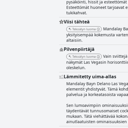
pysäköinti, hissit ja esteettömä
Esteettömät huoneet tarjoavat e
tukikahvat.
Viisi tähteä
Mandalay Bayn
Tekoälyn luoma
yksityisempää kokemusta varten
altaisiin.
Pilvenpiirtäjä
Vain sviittej
Tekoälyn luoma
näkymät Las Vegasin horisonttii
oleskelun.
Lämmitetty uima-allas
Mandalay Bayn Delano Las Vegasi
elementit yhdistyvät. Tämä kohde
palvelua ja korkeatasoista vapaa
Sen lumoavimpiin ominaisuuksiin 
täydentävät tunnusomaiset cocktai
mukaan. Tätä viehättävää kokon
ainutlaatuisten ominaisuuksien