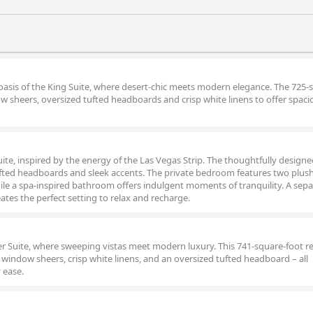
 oasis of the King Suite, where desert-chic meets modern elegance. The 725-
 sheers, oversized tufted headboards and crisp white linens to offer spaci
ite, inspired by the energy of the Las Vegas Strip. The thoughtfully design
 tufted headboards and sleek accents. The private bedroom features two plu
le a spa-inspired bathroom offers indulgent moments of tranquility. A sepa
ates the perfect setting to relax and recharge.
er Suite, where sweeping vistas meet modern luxury. This 741-square-foot ret
 window sheers, crisp white linens, and an oversized tufted headboard – all
 ease.