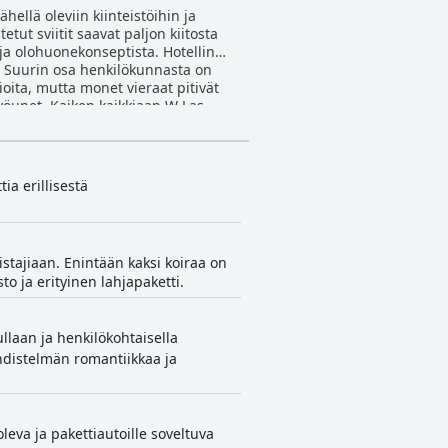
ellä oleviin kiinteistöihin ja
etut sviitit saavat paljon kiitosta
 ja olohuonekonseptista. Hotellin
a. Suurin osa henkilökunnasta on
vioita, mutta monet vieraat pitivät
t yöunet. Kaiken kaikkiaan W Las
vät vieraiden odotukset.
ia erillisestä
istajiaan. Enintään kaksi koiraa on
to ja erityinen lahjapaketti.
llaan ja henkilökohtaisella
hdistelmän romantiikkaa ja
leva ja pakettiautoille soveltuva