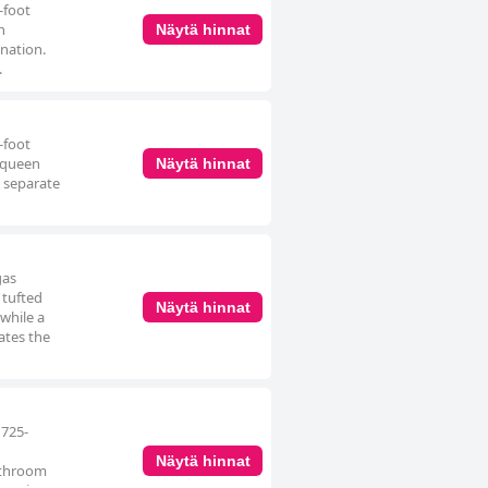
-foot
n
Näytä hinnat
nation.
.
-foot
o queen
Näytä hinnat
e separate
gas
 tufted
Näytä hinnat
while a
ates the
 725-
Näytä hinnat
athroom