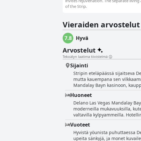
invites rejuvenation. The separate livin
of the Strip.
Vieraiden arvostelut
7.8
Hyvä
Arvostelut
Tekoälyn laatima tiivistelmä
Sijainti
Stripin eteläpäässä sijaitseva D
mutta kauempana sen vilkkaammas
Mandalay Bayn kasinoon, kauppoih
osallistuvat tapahtumiin Allegia
Huoneet
hyvällä paikalla, josta on lyhy
Delano Las Vegas Mandalay Bayssa
pääsyn Luxoriin ja Excaliburiin.
moderneilla mukavuuksilla, kuten
voi käyttää myös kaikissa MGM-
valtavilla kylpyammeilla. Hotelli
tarjoaa loistavan sijainnin ja tu
hotellin siistiä ja ylellistä tun
Vuoteet
siivouspuutteita, huoneita suosite
Hyvistä yöunista puhuttaessa Del
fantastiset näkymät Stripille. 
upeita sänkyjä, ja monet kuvailev
henkilökunta on ystävällistä ja 