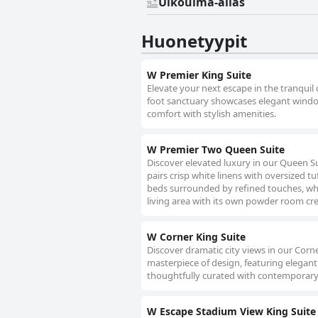
Ulkouima-allas
Huonetyypit
W Premier King Suite
Elevate your next escape in the tranquil
foot sanctuary showcases elegant window
comfort with stylish amenities.
W Premier Two Queen Suite
Discover elevated luxury in our Queen Su
pairs crisp white linens with oversized
beds surrounded by refined touches, whi
living area with its own powder room cre
W Corner King Suite
Discover dramatic city views in our Corn
masterpiece of design, featuring elegant
thoughtfully curated with contemporary
W Escape Stadium View King Suite