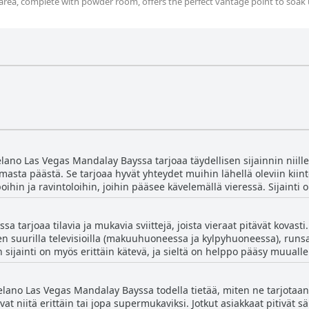
g area, complete with powder room, offers the perfect vantage point to soak
elano Las Vegas Mandalay Bayssa tarjoaa täydellisen sijainnin niille,
ta päästä. Se tarjoaa hyvät yhteydet muihin lähellä oleviin kiintei
in ja ravintoloihin, joihin pääsee kävelemällä vieressä. Sijainti on 
nt Stadiumilla tai Cisco-konferenssissa. Vaikka se sijaitsee Stripin 
t kävelymatka muihin tapahtumapaikkoihin. Raitiovaunut ovat myös l
 tarjoaa tilavia ja mukavia sviittejä, joista vieraat pitävät kovasti
 Asiakkaat arvostavat siistejä huoneita, mukavia sänkyjä ja hienoja 
 suurilla televisioilla (makuuhuoneessa ja kylpyhuoneessa), runsaal
hotelleissa, mikä tekee kuljetuksesta kätevämpää. Kaiken kaikkiaa
n sijainti on myös erittäin kätevä, ja sieltä on helppo pääsy muualle
nnelman vieraille, jotka haluavat kokea Las Vegas Stripin.
nelmaa sekä sen rauhoittavaa ilmapiiriä. Vaikka jotkut vieraat ovat 
llaan yleisesti ottaen erittäin paljon, ja vieraat kuvailevat niitä til
ano Las Vegas Mandalay Bayssa todella tietää, miten ne tarjotaan. A
Sviittien erillinen makuuhuone- ja olohuonekonsepti on myös monien
at niitä erittäin tai jopa supermukaviksi. Jotkut asiakkaat pitivät s
vieraanvaraista. Kaiken kaikkiaan Delano Las Vegas Mandalay Bayssa