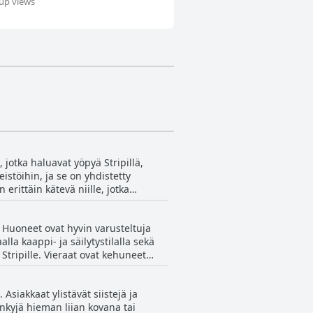
 up views
 jotka haluavat yöpyä Stripillä,
stöihin, ja se on yhdistetty
erittäin kätevä niille, jotka
rauhallisemmassa päässä, se on silti
ähellä, mikä mahdollistaa helpon
. Huoneet ovat hyvin varusteltuja
kylpyhuoneita. Hotellin pysäköintiä
la kaappi- ja säilytystilalla sekä
n Delano Las Vegas Mandalay Bayssa
 Stripille. Vieraat ovat kehuneet
maininneet pieniä huolto-ongelmia tai
aviksi, mukaviksi ja niistä on
siakkaat ylistävät siistejä ja
 mieleen. Hotellin aula on upea ja
änkyjä hieman liian kovana tai
 on ihana hotelli, jossa on kauniita