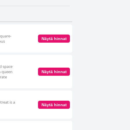
square-
Näytä hinnat
ous
ed space
sh queen
Näytä hinnat
rate
reat is a
Näytä hinnat