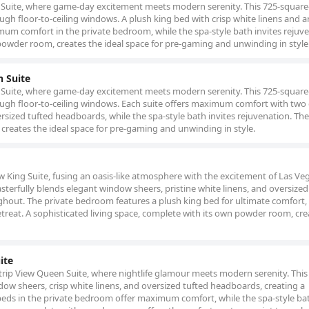
w Suite, where game-day excitement meets modern serenity. This 725-square
ugh floor-to-ceiling windows. A plush king bed with crisp white linens and a
um comfort in the private bedroom, while the spa-style bath invites rejuve
powder room, creates the ideal space for pre-gaming and unwinding in style
 Suite
w Suite, where game-day excitement meets modern serenity. This 725-square
ough floor-to-ceiling windows. Each suite offers maximum comfort with tw
ersized tufted headboards, while the spa-style bath invites rejuvenation. Th
creates the ideal space for pre-gaming and unwinding in style.
ew King Suite, fusing an oasis-like atmosphere with the excitement of Las Ve
asterfully blends elegant window sheers, pristine white linens, and oversized
out. The private bedroom features a plush king bed for ultimate comfort, 
treat. A sophisticated living space, complete with its own powder room, cre
ite
rip View Queen Suite, where nightlife glamour meets modern serenity. This
dow sheers, crisp white linens, and oversized tufted headboards, creating a
beds in the private bedroom offer maximum comfort, while the spa-style b