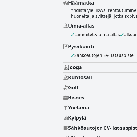
Häämatka
Yhdistä ylellisyys, rentoutumine
huoneita ja sviittejä, jotka sop
Uima-allas
Lämmitetty uima-allas
Ulkoui
Pysäköinti
Sähköautojen EV- latauspiste
Jooga
Kuntosali
Golf
Bisnes
Yöelämä
Kylpylä
Sähköautojen EV- latauspis