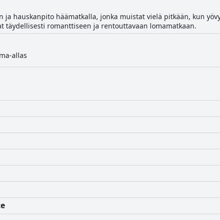
n ja hauskanpito häämatkalla, jonka muistat vielä pitkään, kun yövyt 
ivat täydellisesti romanttiseen ja rentouttavaan lomamatkaan.
ma-allas
te