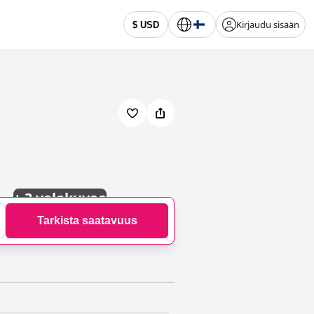
Kirjaudu sisään
$ USD
+
3 valokuvaa
Tarkista saatavuus