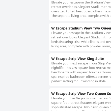
Elevate your escape in the Stadium Vie
retreat overlooks Allegiant Stadium thro
oversized tufted headboard offers maxim
The separate living area, complete with 
W Escape Stadium View Two Queen
Elevate your escape in the Stadium Vie
retreat overlooks Allegiant Stadium thr
beds featuring crisp white linens and ov
living area, complete with powder room, 
W Escape Strip View King Suite
Elevate your next escape in our Strip Vi
nightlife. This 725-square-foot retreat m
headboards with organic touches through
spa-inspired bathroom offers a serene re
perfect setting for unwinding in style.
W Escape Strip View Two Queen Su
Elevate your Las Vegas moment in our St
square-foot retreat features elegant win
sophisticated escape. Two plush queen 