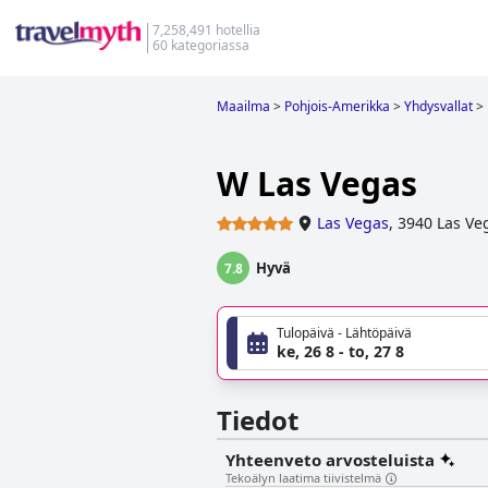
7,258,491 hotellia
60 kategoriassa
Maailma
>
Pohjois-Amerikka
>
Yhdysvallat
>
W Las Vegas
Las Vegas
,
3940 Las Ve
Hyvä
7.8
Tulopäivä - Lähtöpäivä
ke, 26 8 - to, 27 8
Tiedot
Yhteenveto arvosteluista
Tekoälyn laatima tiivistelmä