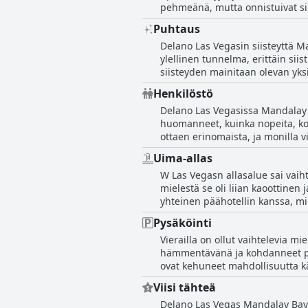
pehmeänä, mutta onnistuivat sil
huoneita, jotka sopivat täydellis
sviittejä ja hienoja kylpyhuonei
Puhtaus
kohokohtia. Etsitpä sitten kodi
Delano Las Vegasin siisteyttä M
ylellinen tunnelma, erittäin siis
siisteyden mainitaan olevan yksi
kaikkiaan vieraat arvostavat hote
Henkilöstö
Delano Las Vegasissa Mandalay Ba
huomanneet, kuinka nopeita, koht
ottaen erinomaista, ja monilla vi
kiitelty. Muutamilla vierailla on 
Uima-allas
epämiellyttäviä, avuttomia tai j
W Las Vegasn allasalue sai vaihte
heidän tehokkuuttaan ja kohtelia
mielestä se oli liian kaoottinen 
aikoja. Näistä ristiriitaisista a
yhteinen päähotellin kanssa, mi
hyvin yhdistetyssä hotellissa.
uima-allasta. Palvelu altaan ymp
Pysäköinti
kiinteistöstä. Juomien ja ruoan l
Vierailla on ollut vaihtelevia m
negatiivisista arvosteluista hu
hämmentävänä ja kohdanneet piil
ovat kehuneet mahdollisuutta käy
sisäänkirjautumispaikkaa. Vaikk
Viisi tähteä
hisseille, useimmat vieraat ova
Delano Las Vegas Mandalay Bayss