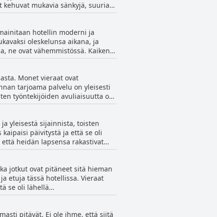
t kehuvat mukavia sänkyjä, suuria
at muita asiakkaiden mainitsemia
ssa tarjoaa molempia.
mainitaan hotellin moderni ja
mukavaksi oleskelunsa aikana, ja
assa, ne ovat vähemmistössä. Kaiken
iasta. Monet vieraat ovat
unnan tarjoama palvelu on yleisesti
isten työntekijöiden avuliaisuutta on
 tietyt työntekijät ovat
levaa; jotkut vieraat ovat ylistäneet
a yleisestä sijainnista, toisten
ovat joutuneet odottamaan pitkiä
kaipaisi päivitystä ja että se oli
ia sänkyjä ja tyylikkään aulan tässä
 että heidän lapsensa rakastivat
tä muihin hotelleihin poistumatta
n hinnat olivat liialliset. Joistakin
ka jotkut ovat pitäneet sitä hieman
 osana.
 etuja tässä hotellissa. Vieraat
ä se oli lähellä
elymatkasta sisäänkirjautumisesta
ksesta hotellissa.
ti pitävät. Ei ole ihme, että siitä