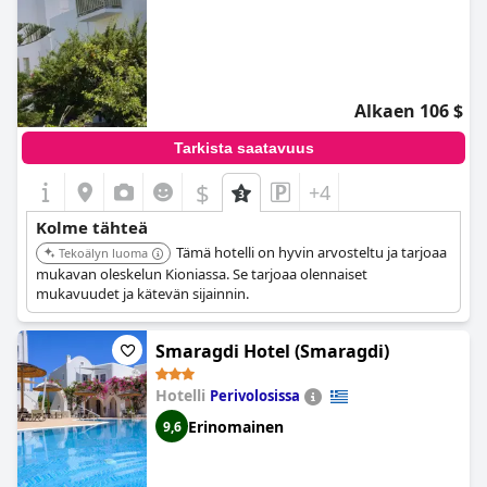
Alkaen 106 $
Tarkista saatavuus
$
+4
Kolme tähteä
Tämä hotelli on hyvin arvosteltu ja tarjoaa
Tekoälyn luoma
mukavan oleskelun Kioniassa. Se tarjoaa olennaiset
mukavuudet ja kätevän sijainnin.
Smaragdi Hotel (Smaragdi)
Hotelli
Perivolosissa
Erinomainen
9,6