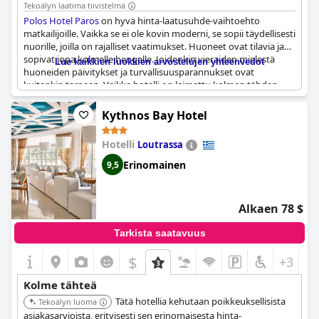
Tekoälyn laatima tiivistelmä
Polos Hotel Paros
on hyvä hinta-laatusuhde-vaihtoehto
matkailijoille. Vaikka se ei ole kovin moderni, se sopii täydellisesti
nuorille, joilla on rajalliset vaatimukset. Huoneet ovat tilavia ja
sopivat jopa kolmelle hengelle. Joidenkin vieraiden mielestä
Lue kaikkien luokkien arvostelujen yhteenvedot
huoneiden päivitykset ja turvallisuusparannukset ovat
kuitenkin tarpeen. Vaikka hotelli on leimattu kolmen tähden
hotelliksi, joidenkin vieraiden mielestä se tuntuu pikemminkin
hostellilta puutteellisen aamiaisen, huoneen ja palvelun vuoksi.
Kythnos Bay Hotel
Siitä huolimatta se on välttävä ja keskinkertainen hotelli, jossa
on ripaus perheviehätystä. Muutama vieras oli pettynyt
Hotelli
Loutrassa
vanhoihin ja tylsiin maanalaisiin huoneisiin, joista puuttuu
luonnonvalo ja nykyaikaiset varusteet.
Erinomainen
9,5
Alkaen 78 $
Tarkista saatavuus
$
+3
Kolme tähteä
Tätä hotellia kehutaan poikkeuksellisista
Tekoälyn luoma
asiakasarvioista, erityisesti sen erinomaisesta hinta-