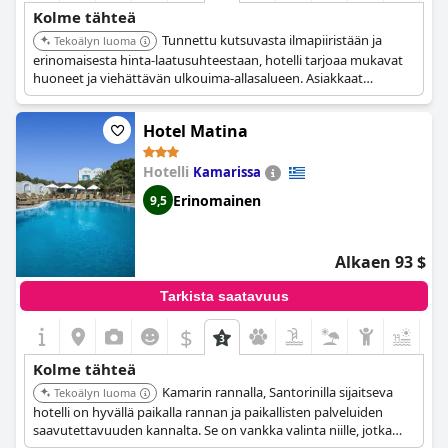
Kolme tähteä
Tunnettu kutsuvasta ilmapiiristään ja
Tekoälyn luoma
erinomaisesta hinta-laatusuhteestaan, hotelli tarjoaa mukavat
huoneet ja viehättävän ulkouima-allasalueen. Asiakkaat
arvostavat huomaavaista palvelua ja puhtaita tiloja.
Hotel Matina
Hotelli
Kamarissa
Erinomainen
9,5
Alkaen 93 $
Tarkista saatavuus
$
Kolme tähteä
Kamarin rannalla, Santorinilla sijaitseva
Tekoälyn luoma
hotelli on hyvällä paikalla rannan ja paikallisten palveluiden
saavutettavuuden kannalta. Se on vankka valinta niille, jotka