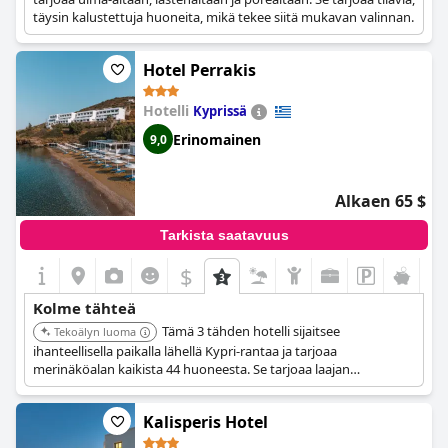
täysin kalustettuja huoneita, mikä tekee siitä mukavan valinnan.
Hotel Perrakis
Hotelli
Kyprissä
Erinomainen
9,0
Alkaen 65 $
Tarkista saatavuus
$
Kolme tähteä
Tämä 3 tähden hotelli sijaitsee
Tekoälyn luoma
ihanteellisella paikalla lähellä Kypri-rantaa ja tarjoaa
merinäköalan kaikista 44 huoneesta. Se tarjoaa laajan
valikoiman mukavuuksia, kuten uima-altaan, ravintolan,
rannalle pääsyn aurinkotuoleineen ja erilaisia aktiviteetteja,
Kalisperis Hotel
kuten purjelautailua ja melontaa. Asiakkaat kehuvat jatkuvasti
puhtautta, erinomaista sijaintia ja vastinetta rahalle.