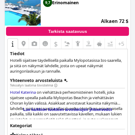
Erinomainen
9,7
Alkaen 72 $
Tarkista saatavuus
$
+5
Tiedot
Hotelli sijaitsee täydellisellä paikalla Mylopotasissa Ios-saarella,
ja siitä on näkymät lahdelle, josta on upeat näkymät
auringonlaskuun ja rannalle.
Yhteenveto arvosteluista
Tekoälyn laatima tiivistelmä
Hotel Katerina
on viehättävä perheomisteinen hotelli, joka
sijaitsee upealla paikalla Mylopotas Beachin ja viehättävän
Choran kylän välissä. Asiakkaat arvostavat kauniita näkymiä
lahdelle, joista voi nauttia allasalueelta. Hotelli on erinomaisella
Lue kaikkien luokkien arvostelujen yhteenvedot
paikalla, sillä kaikki on saavutettavissa kävellen, mukaan lukien
ravintolat, supermarketit sekä skootteri- ja autovuokraamot.
Hotellin aamiainen on herkullinen ja vastavalmistettu, ja
Kategoriat
jokainen ruokalaji valmistetaan rakkaudella. Huoneet ovat