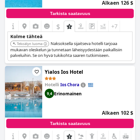
Alkaen 126 $
Tarkista saatavuus
$
+7
Kolme tähteä
Naksoksella sijaitseva hotelli tarjoaa
Tekoälyn luoma
mukavan oleskelun ja tunnetaan läheisyydestään paikallisiin
palveluihin. Se on hyvä tukikohta saaren tutkimiseen.
Yialos Ios Hotel
Hotelli
Ios Chora
Erinomainen
9,4
Alkaen 102 $
Tarkista saatavuus
$