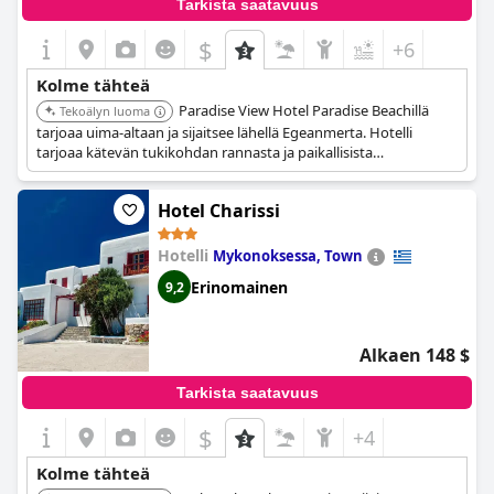
Tarkista saatavuus
$
+6
Kolme tähteä
Paradise View Hotel Paradise Beachillä
Tekoälyn luoma
tarjoaa uima-altaan ja sijaitsee lähellä Egeanmerta. Hotelli
tarjoaa kätevän tukikohdan rannasta ja paikallisista
nähtävyyksistä nauttimiseen.
Hotel Charissi
Hotelli
Mykonoksessa, Town
Erinomainen
9,2
Alkaen 148 $
Tarkista saatavuus
$
+4
Kolme tähteä