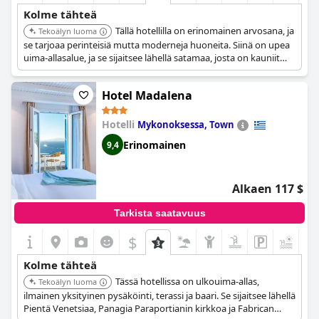
Kolme tähteä
Tällä hotellilla on erinomainen arvosana, ja
Tekoälyn luoma
se tarjoaa perinteisiä mutta moderneja huoneita. Siinä on upea
uima-allasalue, ja se sijaitsee lähellä satamaa, josta on kauniit
näkymät Ios Choralle.
Hotel Madalena
Hotelli
Mykonoksessa, Town
Erinomainen
9,4
Alkaen 117 $
Tarkista saatavuus
$
+1
Kolme tähteä
Tässä hotellissa on ulkouima-allas,
Tekoälyn luoma
ilmainen yksityinen pysäköinti, terassi ja baari. Se sijaitsee lähellä
Pientä Venetsiaa, Panagia Paraportianin kirkkoa ja Fabrican