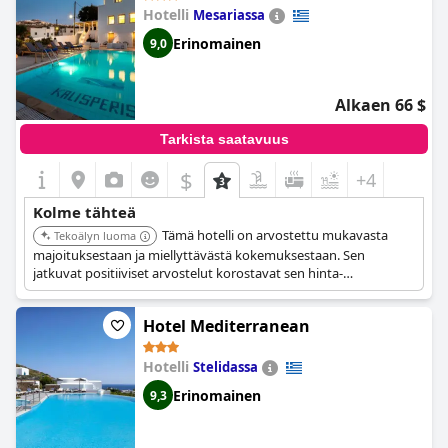
Hotelli
Mesariassa
Erinomainen
9,0
Alkaen 66 $
Tarkista saatavuus
$
+4
Kolme tähteä
Tämä hotelli on arvostettu mukavasta
Tekoälyn luoma
majoituksestaan ja miellyttävästä kokemuksestaan. Sen
jatkuvat positiiviset arvostelut korostavat sen hinta-
laatusuhdetta ja luotettavaa palvelua.
Hotel Mediterranean
Hotelli
Stelidassa
Erinomainen
9,3