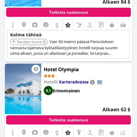
Alkaen 84 $
Tarkista saatavuus
$
Kolme tähteä
Vain 50 metrin päässä Perivoloksen
Tekoälyn luoma
rannasta sijaitseva kykladilaistyylinen hotelli tarjoaa suuren
uima-altaan, jossa on allasbaari ja poreallas. Se tarjoaa
rauhallisen ympäristön, kaukana vilkkaasta rannasta, mutta silti
lyhyen kävelymatkan päässä.
Hotel Olympia
Hotelli
Karteradosissa
Erinomainen
9,1
Alkaen 62 $
Tarkista saatavuus
$
+2