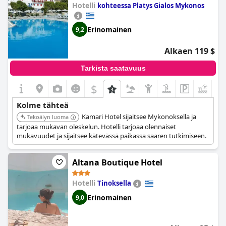
Hotelli
kohteessa Platys Gialos Mykonos
Erinomainen
9,2
Alkaen 119 $
Tarkista saatavuus
$
+3
Kolme tähteä
Kamari Hotel sijaitsee Mykonoksella ja
Tekoälyn luoma
tarjoaa mukavan oleskelun. Hotelli tarjoaa olennaiset
mukavuudet ja sijaitsee kätevässä paikassa saaren tutkimiseen.
Altana Boutique Hotel
Hotelli
Tinoksella
Erinomainen
9,0