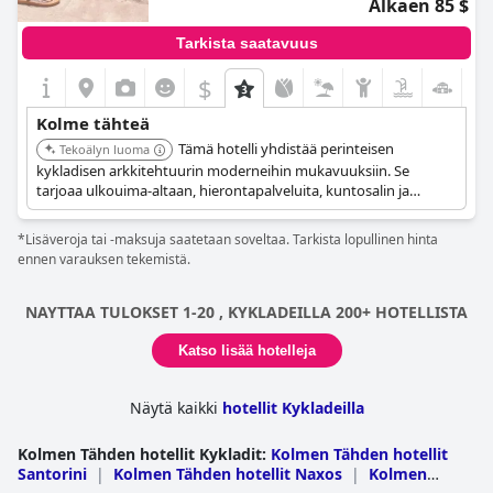
Alkaen 85 $
Tarkista saatavuus
$
Kolme tähteä
Tämä hotelli yhdistää perinteisen
Tekoälyn luoma
kykladisen arkkitehtuurin moderneihin mukavuuksiin. Se
tarjoaa ulkouima-altaan, hierontapalveluita, kuntosalin ja
sijaitsee kätevästi kävelymatkan päässä satamasta ja kaupungin
keskustasta.
*Lisäveroja tai -maksuja saatetaan soveltaa. Tarkista lopullinen hinta
ennen varauksen tekemistä.
NAYTTAA TULOKSET 1-20 , KYKLADEILLA 200+ HOTELLISTA
Katso lisää hotelleja
Näytä kaikki
hotellit Kykladeilla
Kolmen Tähden hotellit Kykladit
:
Kolmen Tähden hotellit
Santorini
|
Kolmen Tähden hotellit Naxos
|
Kolmen