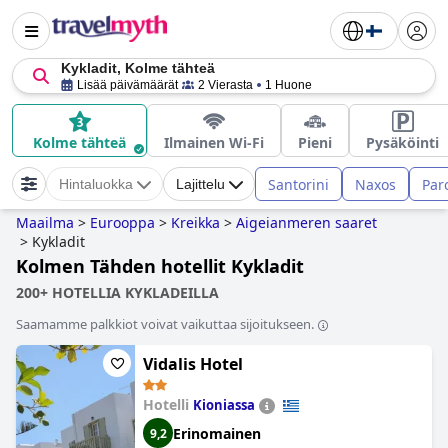
Kykladit, Kolme tähteä
Lisää päivämäärät
2 Vierasta
1 Huone
Kolme tähteä
Ilmainen Wi-Fi
Pieni
Pysäköinti
Santorini
Naxos
Par
Hintaluokka
Lajittelu
Maailma
>
Eurooppa
>
Kreikka
>
Aigeianmeren saaret
>
Kykladit
Kolmen Tähden hotellit Kykladit
200+ HOTELLIA KYKLADEILLA
Saamamme palkkiot voivat vaikuttaa sijoitukseen.
Vidalis Hotel
Hotelli
Kioniassa
Erinomainen
9,2