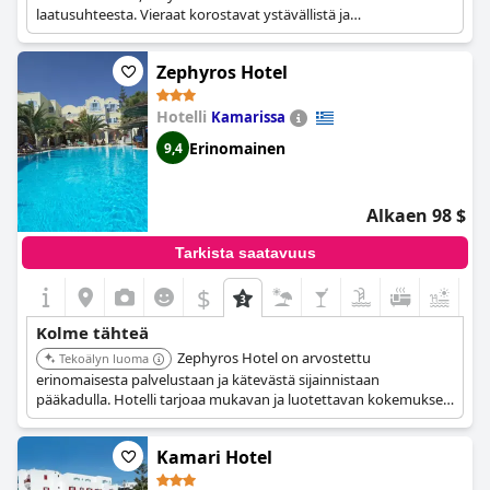
laatusuhteesta. Vieraat korostavat ystävällistä ja
ammattitaitoista henkilökuntaa, tilojen puhtautta ja kätevää
sijaintia lähellä rantaa ja paikallisia palveluita.
Zephyros Hotel
Hotelli
Kamarissa
Erinomainen
9,4
Alkaen 98 $
Tarkista saatavuus
$
+2
Kolme tähteä
Zephyros Hotel on arvostettu
Tekoälyn luoma
erinomaisesta palvelustaan ja kätevästä sijainnistaan
pääkadulla. Hotelli tarjoaa mukavan ja luotettavan kokemuksen
arvoa etsiville vieraille.
Kamari Hotel