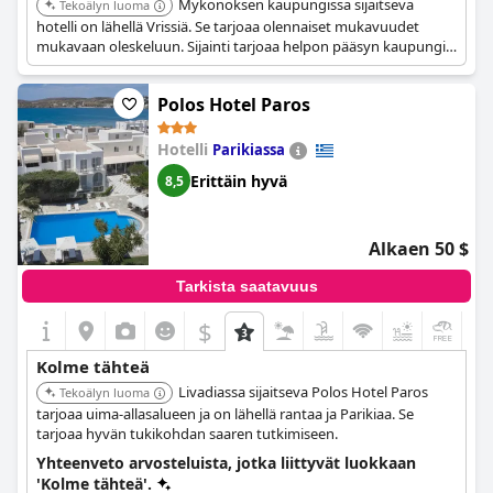
Mykonoksen kaupungissa sijaitseva
Tekoälyn luoma
hotelli on lähellä Vrissiä. Se tarjoaa olennaiset mukavuudet
mukavaan oleskeluun. Sijainti tarjoaa helpon pääsyn kaupungin
nähtävyyksiin ja palveluihin.
Polos Hotel Paros
Hotelli
Parikiassa
Erittäin hyvä
8,5
Alkaen 50 $
Tarkista saatavuus
$
+1
Kolme tähteä
Livadiassa sijaitseva Polos Hotel Paros
Tekoälyn luoma
tarjoaa uima-allasalueen ja on lähellä rantaa ja Parikiaa. Se
tarjoaa hyvän tukikohdan saaren tutkimiseen.
Yhteenveto arvosteluista, jotka liittyvät luokkaan
'Kolme tähteä'.