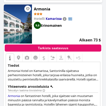
aukiota. Hotelli tarjoaa 24h-vastaanoton,
lentokenttäkuljetukset, matkatavarasäilytyksen ja ilmaisen Wi-
Armonia
Fi:n koko kiinteistössä.
Hotelli
Kamarissa
Erinomainen
9,6
Alkaen 73 $
Tarkista saatavuus
$
+5
Tiedot
Armonia Hotel on Kamarissa, Santorinilla sijaitseva
perheomisteinen hotelli, joka tarjoaa erilaisia huoneita, jotka on
sisustettu perinteisillä kreikkalaisilla saariväreillä. Hotelli sijaitsee
kätevästi lähellä Kamarin mustaa hiekkarantaa, ja se tarjoaa
Yhteenveto arvosteluista
erilaisia tiloja ja palveluja, kuten uima-altaan, baarin ja
Tekoälyn laatima tiivistelmä
päivittäisen siivouspalvelun. Asiakkaat voivat nauttia aamiaisen
Armonia
on fantastinen hotelli, joka sijaitsee vain muutaman
hotellin rikastetusta eurooppalaisesta buffetista, ja hotellin
minuutin päässä rannalta ja kävelymatkan päässä monista
henkilökunta auttaa retkien, kuljetusten ja matka-aktiviteettien
baareista ja ravintoloista. Hotellin läheinen sijainti kauppoihin,
varaamisessa. Armonia Hotel on ihanteellinen valinta niille, jotka