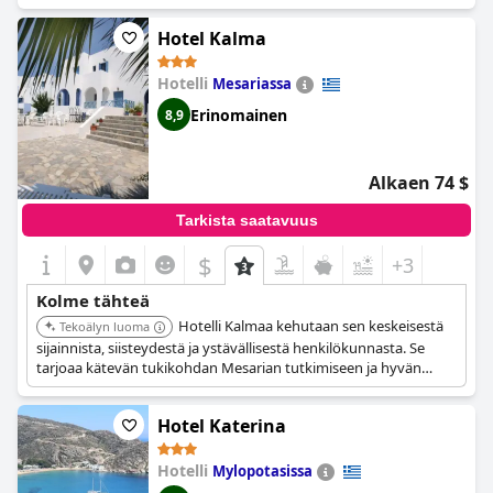
haluavat nauttia rannasta ja paikallisista nähtävyyksistä.
Hotel Kalma
Hotelli
Mesariassa
Erinomainen
8,9
Alkaen 74 $
Tarkista saatavuus
$
+3
Kolme tähteä
Hotelli Kalmaa kehutaan sen keskeisestä
Tekoälyn luoma
sijainnista, siisteydestä ja ystävällisestä henkilökunnasta. Se
tarjoaa kätevän tukikohdan Mesarian tutkimiseen ja hyvän
vastineen hinnalleen.
Hotel Katerina
Hotelli
Mylopotasissa