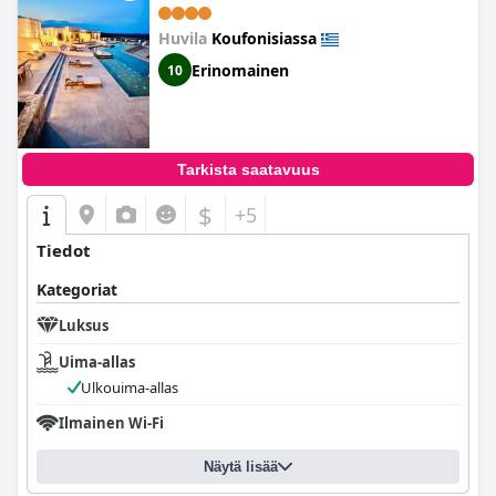
Huvila
Koufonisiassa
Erinomainen
10
Tarkista saatavuus
$
+5
Tiedot
Kategoriat
Luksus
Uima-allas
Ulkouima-allas
Ilmainen Wi-Fi
Näytä lisää