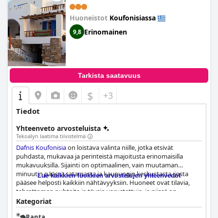
Huoneistot
Koufonisiassa
Erinomainen
9,8
Tarkista saatavuus
$
+3
Tiedot
Yhteenveto arvosteluista
Tekoälyn laatima tiivistelmä
Dafnis Koufonisia
on loistava valinta niille, jotka etsivät
puhdasta, mukavaa ja perinteistä majoitusta erinomaisilla
mukavuuksilla. Sijainti on optimaalinen, vain muutaman
minuutin päässä satamasta ja kaupungin keskustasta, josta
Lue kaikkien luokkien arvostelujen yhteenvedot
pääsee helposti kaikkiin nähtävyyksiin. Huoneet ovat tilavia,
tahrattoman puhtaita ja täysin varustettuja, ja niissä on
mukavat sängyt ja laadukkaat liinavaatteet. Suuret parvekkeet
Kategoriat
tarjoavat upeat näkymät rannalle ja tuulimyllylle. Henkilökunta
Ranta
on poikkeuksellinen, ja omistajat ovat erittäin huomaavaisia,