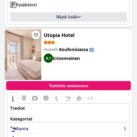
Pysäköinti
Näytä lisää
Utopia Hotel
Hotelli
Koufonisiassa
Erinomainen
9,1
Tarkista saatavuus
$
+3
Tiedot
Kategoriat
Ranta