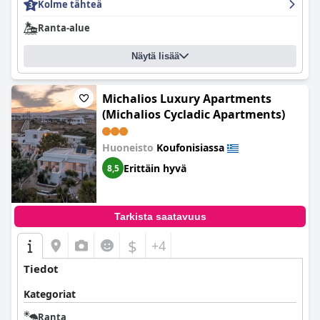
Kolme tähteä
Ranta-alue
Näytä lisää
Michalios Luxury Apartments
(Michalios Cycladic Apartments)
Huoneisto
Koufonisiassa
Erittäin hyvä
8,5
Tarkista saatavuus
$
+4
Tiedot
Kategoriat
Ranta