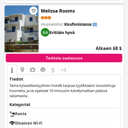
vuoksi.
Melissa Rooms
Huoneistot
Koufonisiassa
Erittäin hyvä
8,6
Alkaen 68 $
Tarkista saatavuus
$
+4
Tiedot
Tämä kylaadilaistyylinen hotelli tarjoaa tyylikkäästi sisustettuja
huoneita, ja se sijaitsee 10 minuutin kävelymatkan päässä
satamasta.
Kategoriat
Ranta
Ilmainen Wi-Fi