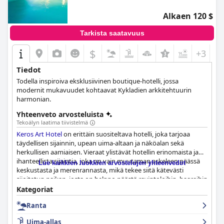
Alkaen 120 $
Tarkista saatavuus
$
+3
Tiedot
Todella inspiroiva eksklusiivinen boutique-hotelli, jossa
modernit mukavuudet kohtaavat Kykladien arkkitehtuurin
harmonian.
Yhteenveto arvosteluista
Tekoälyn laatima tiivistelmä
Keros Art Hotel
on erittäin suositeltava hotelli, joka tarjoaa
täydellisen sijainnin, upean uima-altaan ja näköalan sekä
herkullisen aamiaisen. Vieraat ylistävät hotellin erinomaista ja
ihanteellista sijaintia, joka on vain muutaman askeleen päässä
Lue kaikkien luokkien arvostelujen yhteenvedot
keskustasta ja merenrannasta, mikä tekee siitä kätevästi
sijoitetun paikan, josta on helppo päästä ravintoloihin, baareihin
ja kauniille rannoille. Hotellin erottuva piirre on sen aamiainen,
Kategoriat
jota kehutaan jatkuvasti erinomaiseksi, herkulliseksi, ihanaksi ja
Ranta
runsaskätiseksi kotitekoisilla erikoisuuksilla ja piirakoilla.
Hotellissa on upean moderneja huoneita tyylikkäällä
Uima-allas