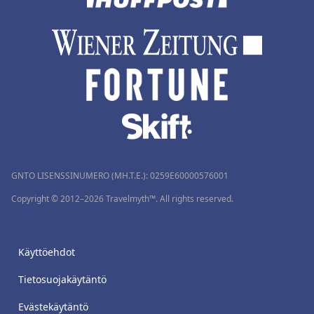
GNTO LISENSSINUMERO (MH.T.E.): 0259Ε60000576001
Copyright © 2012–2026 Travelmyth™. All rights reserved.
Käyttöehdot
Tietosuojakäytäntö
Evästekäytäntö