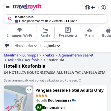
Koufonisia
Lisää päivämäärät
2 Vierasta
1 Huone
Ilmainen Wi-Fi
Ranta
Pysäköinti
Pieni
Budg
Hintaluokka
Lajittelu
Maailma
>
Eurooppa
>
Kreikka
>
Aigeianmeren saaret
>
Kykladit
>
Koufonisia
>
Koufonisia
Hotellit Koufonisia
84 HOTELLIA KOUFONISIASSA ALUEELLA TAI LAHELLA SITA
Saamamme palkkiot voivat vaikuttaa sijoitukseen.
Pangaia Seaside Ηotel Adults Only
Hotelli
Koufonisiassa
Erinomainen
9,7