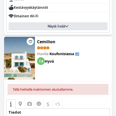
Kestävyyskäytännöt
Ilmainen Wi-Fi
Näytä lisää
Cemilion
Huvila
Koufonisiassa
Hyvä
7,8
Tällä hetkellä inaktiivinen alustallamme.
$
+5
Tiedot