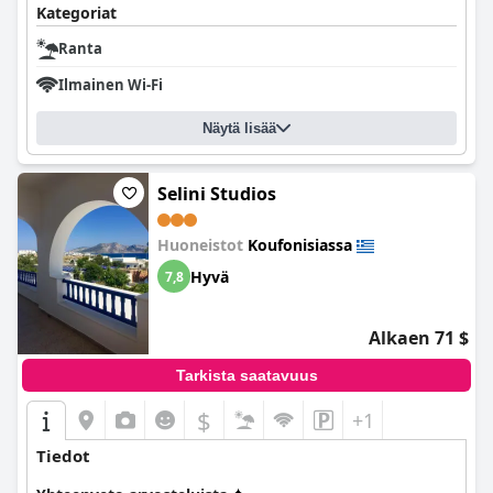
Kategoriat
Ranta
Ilmainen Wi-Fi
Näytä lisää
Selini Studios
Huoneistot
Koufonisiassa
Hyvä
7,8
Alkaen 71 $
Tarkista saatavuus
$
+1
Tiedot