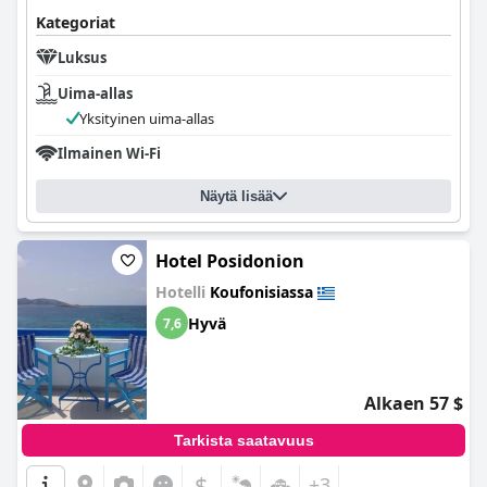
Kategoriat
Luksus
Uima-allas
Yksityinen uima-allas
Ilmainen Wi-Fi
Näytä lisää
Hotel Posidonion
Hotelli
Koufonisiassa
Hyvä
7,6
Alkaen 57 $
Tarkista saatavuus
$
+3