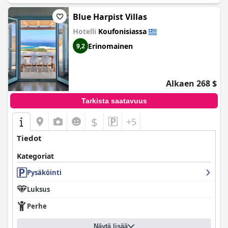
Blue Harpist Villas
Hotelli
Koufonisiassa
Erinomainen
9,2
Alkaen 268 $
Tarkista saatavuus
$
+5
Tiedot
Kategoriat
Pysäköinti
Luksus
Perhe
Näytä lisää