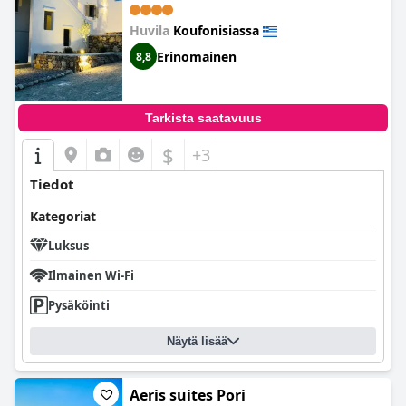
Suoran pääsyn merelle ansiosta voit nauttia lumoavasta
Huvila
Koufonisiassa
sijainnista aivan rannan tuntumassa. Hotellin huippuluokan
sijainti aivan meren äärellä on ehdottomasti vierailun arvoinen.
Erinomainen
8,8
Tarkista saatavuus
$
+3
Tiedot
Kategoriat
Luksus
Ilmainen Wi-Fi
Pysäköinti
Näytä lisää
Aeris suites Pori