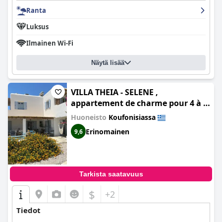
Ranta
Luksus
Ilmainen Wi-Fi
Näytä lisää
VILLA THEIA - SELENE ,
appartement de charme pour 4 à 6
personnes prés de la plage et du
Huoneisto
Koufonisiassa
village de Koufonissi
Erinomainen
9,6
Tarkista saatavuus
$
+2
Tiedot