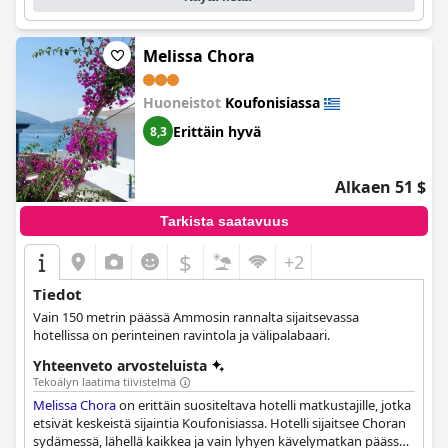
Melissa Chora
Huoneistot
Koufonisiassa
Erittäin hyvä
8,3
Alkaen 51 $
Tarkista saatavuus
$
+2
Tiedot
Vain 150 metrin päässä Ammosin rannalta sijaitsevassa
hotellissa on perinteinen ravintola ja välipalabaari.
Yhteenveto arvosteluista
Tekoälyn laatima tiivistelmä
Melissa Chora
on erittäin suositeltava hotelli matkustajille, jotka
etsivät keskeistä sijaintia Koufonisiassa. Hotelli sijaitsee Choran
sydämessä, lähellä kaikkea ja vain lyhyen kävelymatkan päässä