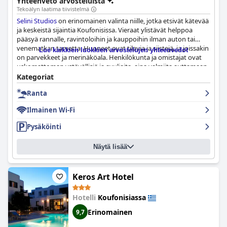
Yhteenveto arvosteluista
Tekoälyn laatima tiivistelmä
Selini Studios
on erinomainen valinta niille, jotka etsivät kätevää
ja keskeistä sijaintia Koufonisissa. Vieraat ylistävät helppoa
pääsyä rannalle, ravintoloihin ja kauppoihin ilman auton tai
venematkan tarvetta. Huoneet ovat tilavia ja siistejä, ja joissakin
Lue kaikkien luokkien arvostelujen yhteenvedot
on parvekkeet ja merinäköala. Henkilökunta ja omistajat ovat
uskomattoman ystävällisiä ja avuliaita, aina valmiita auttamaan
suosituksissa tai jopa kuljettamaan vieraita satamaan. Hotellin
Kategoriat
siisteys on myös kohokohta, ja monet vieraat kuvaavat
Ranta
huoneensa tahratomiksi ja erittäin puhtaiksi. Vaikka joitain
yksittäisiä huonon signaalin tapauksia oli,
Selini Studios
in wifi
Ilmainen Wi-Fi
on luotettava. Hotelli sijaitsee ihanteellisella paikalla kylän
keskustassa, lähellä ravintoloita, baareja ja lyhyen kävelymatkan
Pysäköinti
päässä satamasta ja Ammos-rannalta. Kaiken kaikkiaan
Selini
Studios
on erinomainen valinta niille, jotka etsivät läheisyyttä
Näytä lisää
pääuimarannalle ja muihin palveluihin lomansa aikana.
Keros Art Hotel
Hotelli
Koufonisiassa
Erinomainen
9,7