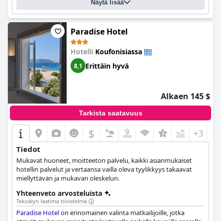
Näytä lisää
ranta on vain muutaman metrin päässä, puhdas ja kaunis, mikä
tekee siitä loistavan paikan rentoutua ja nauttia auringosta.
Kaiken kaikkiaan Myrto-hotelli on siisti ja hyvin hoidettu hotelli,
joka tekee vierailustasi mukavan ja miellyttävän.
Paradise Hotel
Hotelli
Koufonisiassa
Erittäin hyvä
8,1
Alkaen 145 $
Tarkista saatavuus
$
+3
Tiedot
Mukavat huoneet, moitteeton palvelu, kaikki asianmukaiset
hotellin palvelut ja vertaansa vailla oleva tyylikkyys takaavat
miellyttävän ja mukavan oleskelun.
Yhteenveto arvosteluista
Tekoälyn laatima tiivistelmä
Paradise Hotel
on erinomainen valinta matkailijoille, jotka