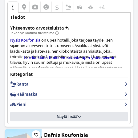
$
+4
Tiedot
Yhteenveto arvosteluista
Tekoälyn laatima tiivistelmä
Nysis Koufonisia
on upea hotelli, joka tarjoaa täydellisen
sijainnin alueeseen tutustumiseen. Asiakkaat ylistävät
laadukasta ja kätevää, henkilökohtaista aamiaista, joka
toimitetaan heidän huoneisiinsa joka aamu. Huoneet ovat
Lue kaikkien luokkien arvostelujen yhteenvedot
tilavia, hyvin suunniteltuja ja mukavia, ja niistä on upeat
näkymät ja modernit mukavuudet. Hotelli on moitteettoman
puhdas ja hyvin hoidettu, ja siellä on poikkeuksellinen
Kategoriat
henkilökunta, joka tekee kaikkensa saadakseen vieraat
Ranta
tuntemaan olonsa tervetulleiksi. Hotellin keskeinen sijainti tekee
lähellä oleville rannoille ja nähtävyyksille pääsyn helpoksi.
Nysis
Häämatka
Koufonisia
on täydellinen romanttinen pakopaikka
häämatkalaisille tai kenelle tahansa, joka etsii rauhallista
Pieni
oleskelua upealla Kreikan saarella.
Näytä lisää
Dafnis Koufonisia