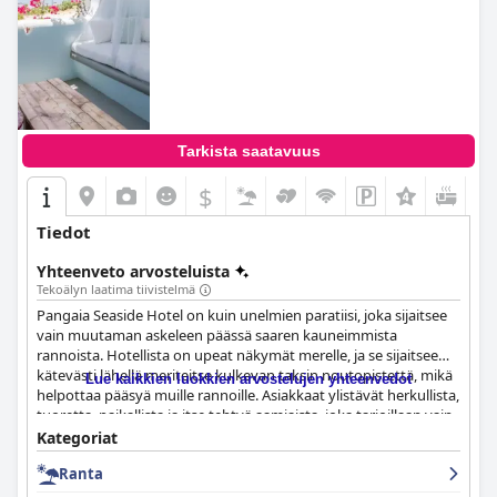
Tarkista saatavuus
$
+4
Tiedot
Yhteenveto arvosteluista
Tekoälyn laatima tiivistelmä
Pangaia Seaside Hotel on kuin unelmien paratiisi, joka sijaitsee
vain muutaman askeleen päässä saaren kauneimmista
rannoista. Hotellista on upeat näkymät merelle, ja se sijaitsee
kätevästi lähellä meriteitse kulkevan taksin noutopistettä, mikä
Lue kaikkien luokkien arvostelujen yhteenvedot
helpottaa pääsyä muille rannoille. Asiakkaat ylistävät herkullista,
tuoretta, paikallista ja itse tehtyä aamiaista, joka tarjoillaan vain
muutaman askeleen päässä saaren turkoosinsinisistä vesistä.
Kategoriat
Tilavat huoneet on sisustettu käsintehdyillä huonekaluilla ja
Ranta
ainutlaatuisilla esineillä, ja niistä on upeat näkymät merelle
eristäytyneiltä parvekkeilta. Hotellin siisteys ja huomio