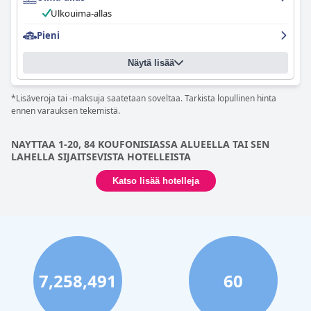
sisustuksella, jotka tarjoavat äärimmäistä mukavuutta
oleskelusi aikana. Hotelli vie todella puhtauden ja COVID-19:n
Ulkouima-allas
ehkäisyn uudelle tasolle laajoilla toimenpiteillään. Henkilökunta
Pieni
on ystävällistä ja avuliasta varmistaen maksimaalisen
tyytyväisyytesi. Hotellin ulkouima-allas on erottuva piirre, jota
kuvataan ihanaksi, kauniiksi ja upeaksi. Kaiken kaikkiaan
Keros
Näytä lisää
Art Hotel
tarjoaa vieraille upean ja erittäin siistin ja hyvin
hoidetun oleskelun ystävällisen ja avuliaan henkilökunnan
*Lisäveroja tai -maksuja saatetaan soveltaa. Tarkista lopullinen hinta
kanssa, joka tekee kaikkensa saadakseen vieraat tuntemaan
ennen varauksen tekemistä.
olonsa tervetulleiksi.
NAYTTAA 1-20, 84 KOUFONISIASSA ALUEELLA TAI SEN
LAHELLA SIJAITSEVISTA HOTELLEISTA
Katso lisää hotelleja
7,258,491
60