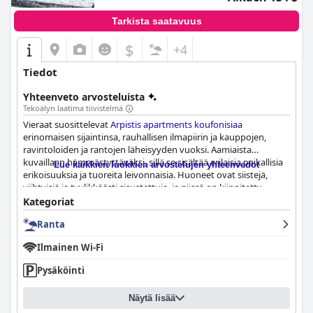
Tarkista saatavuus
$
+4
Tiedot
Yhteenveto arvosteluista
Tekoälyn laatima tiivistelmä
Vieraat suosittelevat
Arpistis apartments koufonisia
a
erinomaisen sijaintinsa, rauhallisen ilmapiirin ja kauppojen,
ravintoloiden ja rantojen läheisyyden vuoksi. Aamiaista
kuvaillaan hämmästyttäväksi, sillä se sisältää erilaisia paikallisia
Lue kaikkien luokkien arvostelujen yhteenvedot
erikoisuuksia ja tuoreita leivonnaisia. Huoneet ovat siistejä,
viihtyisiä ja tyylikkäästi sisustettuja, ja niissä on kiinnitetty
huomiota yksityiskohtiin. Henkilökuntaa kiitetään
Kategoriat
poikkeuksellisesta vieraanvaraisuudesta, ystävällisyydestä ja
Ranta
halukkuudesta tehdä kaikkensa varmistaakseen vieraille
ikimuistoisen vierailun. Sijainti tarjoaa helpon pääsyn kylään,
Ilmainen Wi-Fi
rannoille ja satamaan, jonka kirkkaat turkoosit vedet sopivat
erinomaisesti uintiin ja melontaan. Sängyt ovat mukavat ja
Pysäköinti
erinomaiset patjat takaavat hyvät yöunet. Kaiken kaikkiaan
Arpistis apartments koufonisia
on erittäin suositeltava
Näytä lisää
puhtautensa, mukavuutensa ja ensiluokkaisen palvelunsa