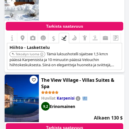
Tarkista saatavuus
$
Hiihto - Laskettelu
Tämä luksushotelli sijaitsee 1,5 km:n
Tekoälyn luoma
päässä Karpenisista ja 10 minuutin päässä Velouchin
hiihtokeskuksesta. Siinä on elegantteja huoneita ja sviittejä,
terveys- ja kylpyläkeskus, ja se tarjoaa upeat näkymät Velouchin
kuusimetsäisille rinteille.
The View Village - Villas Suites &
Spa
Huvilat
Karpenisi
Erinomainen
9,2
Alkaen 130 $
Tarkista saatavuus