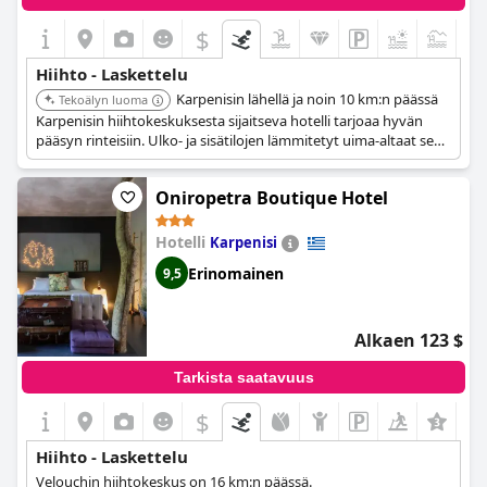
$
Hiihto - Laskettelu
Karpenisin lähellä ja noin 10 km:n päässä
Tekoälyn luoma
Karpenisin hiihtokeskuksesta sijaitseva hotelli tarjoaa hyvän
pääsyn rinteisiin. Ulko- ja sisätilojen lämmitetyt uima-altaat sekä
spa-keskus tekevät siitä ihanteellisen rentoutumiseen hiihdon
jälkeen.
Oniropetra Boutique Hotel
Hotelli
Karpenisi
Erinomainen
9,5
Alkaen 123 $
Tarkista saatavuus
$
+5
Hiihto - Laskettelu
Velouchin hiihtokeskus on 16 km:n päässä.