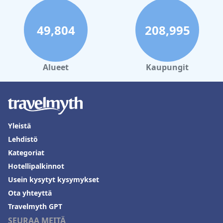
49,804
208,995
Alueet
Kaupungit
Yleistä
Lehdistö
Kategoriat
Hotellipalkinnot
Usein kysytyt kysymykset
Ota yhteyttä
Travelmyth GPT
SEURAA MEITÄ