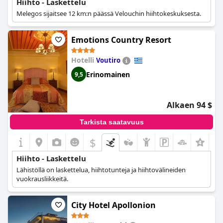
Hiihto - Laskettelu
Melegos sijaitsee 12 km:n päässä Velouchin hiihtokeskuksesta.
Emotions Country Resort
Hotelli
Voutiro
Erinomainen
9,5
Alkaen 94 $
Tarkista saatavuus
$
Hiihto - Laskettelu
Lähistöllä on laskettelua, hiihtotunteja ja hiihtovälineiden
vuokrausliikkeitä.
City Hotel Apollonion