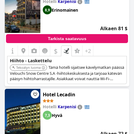
Hotelli
Karpenisi
Erinomainen
8,9
Alkaen 81 $
Tarkista saatavuus
$
+2
Hiihto - Laskettelu
Tämä hotelli sijaitsee kävelymatkan päässä
Tekoälyn luoma
Velouchi Snow Centre S.A -hiihtokeskuksesta ja tarjoaa kätevän
pääsyn hiihtoharrastajille. Asiakkaat voivat nauttia Wi-Fi-
yhteydestä koko majoituspaikassa ja pysäköintialueesta
lähistöllä.
Hotel Lecadin
Hotelli
Karpenisi
Hyvä
7,3
Alkaen 72 $