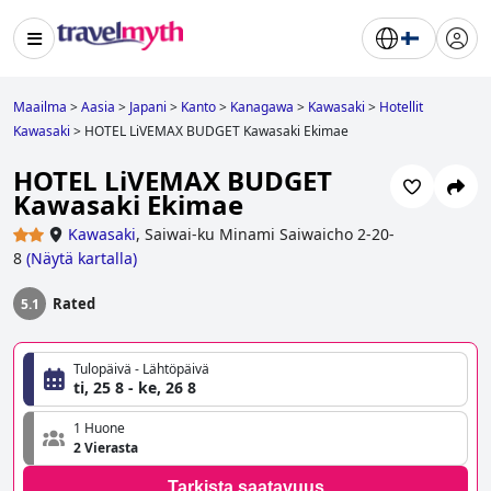
Maailma
>
Aasia
>
Japani
>
Kanto
>
Kanagawa
>
Kawasaki
>
Hotellit
Kawasaki
>
HOTEL LiVEMAX BUDGET Kawasaki Ekimae
HOTEL LiVEMAX BUDGET
Kawasaki Ekimae
Kawasaki
,
Saiwai-ku Minami Saiwaicho 2-20-
8
(
Näytä kartalla
)
Rated
5.1
Tulopäivä - Lähtöpäivä
ti, 25 8 - ke, 26 8
1 Huone
2 Vierasta
Tarkista saatavuus