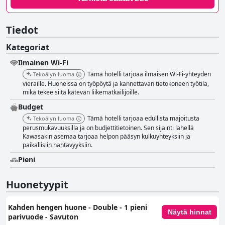
Tiedot
Kategoriat
Ilmainen Wi-Fi
Tämä hotelli tarjoaa ilmaisen Wi-Fi-yhteyden
Tekoälyn luoma
vieraille. Huoneissa on työpöytä ja kannettavan tietokoneen työtila,
mikä tekee siitä kätevän liikematkailijoille.
Budget
Tämä hotelli tarjoaa edullista majoitusta
Tekoälyn luoma
perusmukavuuksilla ja on budjettitietoinen. Sen sijainti lähellä
Kawasakin asemaa tarjoaa helpon pääsyn kulkuyhteyksiin ja
paikallisiin nähtävyyksiin.
Pieni
Huonetyypit
Kahden hengen huone - Double - 1 pieni
Näytä hinnat
parivuode - Savuton