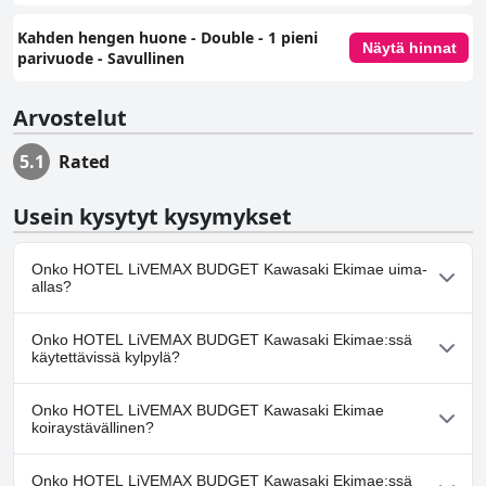
Kahden hengen huone - Double - 1 pieni
Näytä hinnat
parivuode - Savullinen
Arvostelut
5.1
Rated
Usein kysytyt kysymykset
Onko HOTEL LiVEMAX BUDGET Kawasaki Ekimae uima-
allas?
Ei, HOTEL LiVEMAX BUDGET Kawasaki Ekimae ei ole uima-allasta.
Onko HOTEL LiVEMAX BUDGET Kawasaki Ekimae:ssä
käytettävissä kylpylä?
Ei, HOTEL LiVEMAX BUDGET Kawasaki Ekimae ei tarjoa kylpylää.
Onko HOTEL LiVEMAX BUDGET Kawasaki Ekimae
koiraystävällinen?
Ei, HOTEL LiVEMAX BUDGET Kawasaki Ekimae ei salli koiria.
Onko HOTEL LiVEMAX BUDGET Kawasaki Ekimae:ssä