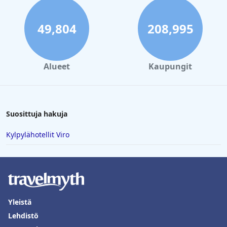
49,804
208,995
Alueet
Kaupungit
Suosittuja hakuja
Kylpylähotellit Viro
Yleistä
Lehdistö