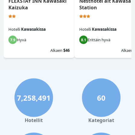
FLEXSTAY INN Kawasaki
Nesthotel alt Kawasak
Kaizuka
Station
Hotelli
Kawasakissa
Hotelli
Kawasakissa
Hyvä
Erittäin hyvä
7.9
8.1
Alkaen
$46
Alkaen
7,258,491
60
Hotellit
Kategoriat