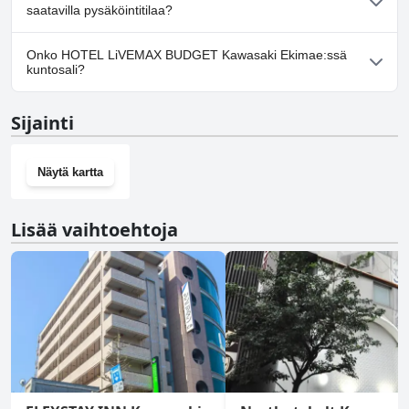
saatavilla pysäköintitilaa?
Ei, HOTEL LiVEMAX BUDGET Kawasaki Ekimae ei tarjoa
Onko HOTEL LiVEMAX BUDGET Kawasaki Ekimae:ssä
pysäköintimahdollisuutta.
kuntosali?
Ei, HOTEL LiVEMAX BUDGET Kawasaki Ekimae ei ole kuntosalia.
Sijainti
Näytä kartta
Lisää vaihtoehtoja