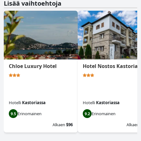
Lisää vaihtoehtoja
Chloe Luxury Hotel
Hotel Nostos Kastoria
Hotelli
Kastoriassa
Hotelli
Kastoriassa
Erinomainen
Erinomainen
9.5
9.2
Alkaen
$96
Alkaen