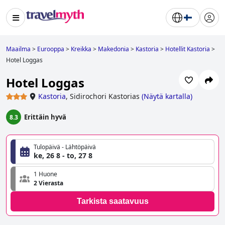
Maailma
>
Eurooppa
>
Kreikka
>
Makedonia
>
Kastoria
>
Hotellit Kastoria
>
Hotel Loggas
Hotel Loggas
Kastoria
,
Sidirochori Kastorias
(
Näytä kartalla
)
Erittäin hyvä
8.3
Tulopäivä - Lähtöpäivä
ke, 26 8 - to, 27 8
1 Huone
2 Vierasta
Tarkista saatavuus