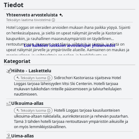
Tiedot
Yhteenveto arvosteluista
Tekoälyn laatima tiivistelmä
Hotel Loggas on vieraiden arvioiden mukaan ihana paikka yöpyä. Sijainti
on henkeäsalpaava, ja sieltä on upeat näkymät järvelle ja Kastorian
kaupunkiin, ja rauhallinen maaseutuympäristö on täydellinen
rentoutumiseen. Huoneet ovat tilavia, viihtyisiä ja siistejä, ja niistä on
Lue kaikkien luokkien arvostelujen yhteenvedot
upeat näkymät järvelle ja ympäröiville alueille. Aamiainen on maukas ja
monipuolinen, ja vaihtoehtoja on paljon, ja henkilökunta on
Kategoriat
poikkeuksellisen avuliasta ja ystävällistä, ja he ovat osoittaneet
erinomaista vieraanvaraisuutta vaikeista olosuhteista huolimatta. Vieraat
Hiihto - Laskettelu
nauttivat uima-altaasta ja baarikahvilasta avautuvasta upeasta
näköalasta, ja ympäröivä ympäristö on hyvin hoidettu ja tarjoaa
Sidirochori Kastoriassa sijaitseva Hotel
Tekoälyn luoma
seesteisen ilmapiirin, joka sopii yhteen erinomaisen palvelun kanssa.
Loggas tarjoaa läheisyyden Vitsi Ski Centeriin. Hotelli tarjoaa
Joillakin asiakkailla oli ongelmia, jotka liittyivät hotellin tiettyjen alueiden
mukavan tukikohdan rinteille pääsemiseen ja talviurheilulajien
nauttimiseen.
kunnossapitoon, kylmään ruokaan aamiaisella, uima-altaan
henkilökunnan tehottomuuteen ja uima-altaan veden kylmyyteen, mutta
Ulkouima-allas
nämä olivat yksittäisiä tapauksia, jotka eivät heikentäneet
Hotelli Loggas tarjoaa kausiluonteisen
Tekoälyn luoma
kokonaiskokemusta. Yhteenvetona voidaan todeta, että jos etsit upeaa
ulkouima-altaan näköalalla, aurinkoterassin ja rehevän puutarhan.
majoituspaikkaa, josta on henkeäsalpaavat näkymät ja loistava palvelu
Tämä 3 tähden hotelli tarjoaa rentouttavan ympäristön aikuisille ja
rauhallisessa maaseutuympäristössä, Hotel Loggas tarjoaa sen.
on myös lemmikkiystävällinen.
Uima-allas