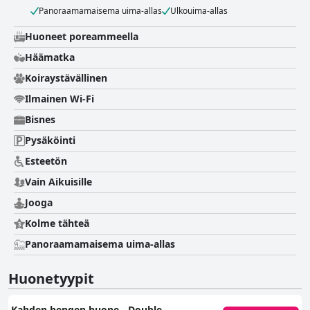
Panoraamamaisema uima-allas
Ulkouima-allas
Huoneet poreammeella
Häämatka
Koiraystävällinen
Ilmainen Wi-Fi
Bisnes
Pysäköinti
Esteetön
Vain Aikuisille
Jooga
Kolme tähteä
Panoraamamaisema uima-allas
Huonetyypit
Kahden hengen huone - Double -