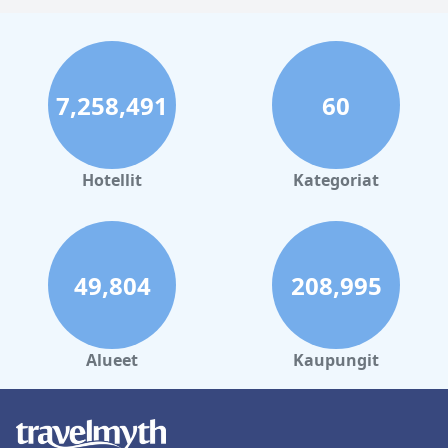
7,258,491
60
Hotellit
Kategoriat
49,804
208,995
Alueet
Kaupungit