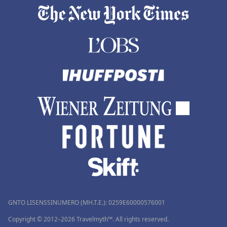
GNTO LISENSSINUMERO (MH.T.E.): 0259Ε60000576001
Copyright © 2012–2026 Travelmyth™. All rights reserved.