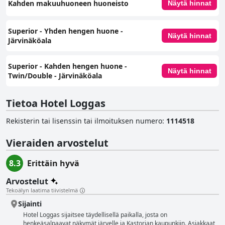
Kahden makuuhuoneen huoneisto
Näytä hinnat
Superior - Yhden hengen huone -
Näytä hinnat
Järvinäköala
Superior - Kahden hengen huone -
Näytä hinnat
Twin/Double - Järvinäköala
Tietoa Hotel Loggas
Rekisterin tai lisenssin tai ilmoituksen numero
:
1114518
Vieraiden arvostelut
8.3
Erittäin hyvä
Arvostelut
Tekoälyn laatima tiivistelmä
Sijainti
Hotel Loggas sijaitsee täydellisellä paikalla, josta on
henkeäsalpaavat näkymät järvelle ja Kastorian kaupunkiin. Asiakkaat