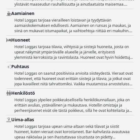
ylistävät maaseudun rauhallisuutta ja ainutlaatuista maisemaa.
Myös helppoa kulkuyhteyttä ja viihtyisiä huoneita arvostetaan.
Aamiainen
Monet nauttivat uima-allasalueesta ja vuoristomaiseman
rauhallisuudesta. Upeat näkymät olivat kohokohta, ja vieraat
Hotel Loggas tarjoaa vierailleen loistavan ja tyydyttävän
kuvailivat niitä hämmästyttäviksi, upeiksi ja unohtumattomiksi.
aamiaiskokemuksen edullisesti. Aamiainen on runsas ja maukas, ja
Sijainti oli todella ihanteellinen, sillä se sijaitsi viehättävässä
siinä on mukavat istumapaikat, ja vaihtoehtoja riittää eri makuihin.
amfiteatterissa, jossa koko järvi oli jalkojen juuressa. Kaiken
Useimmat vieraat pitivät aamiaista tyydyttävänä ja herkullisena,
Huoneet
kaikkiaan Hotel Loggas tarjoaa ihanan majoituspaikan, jonka
jossa oli hyvä valikoima. Jotkut vieraat mainitsivat kylmät
näkymiä ei yksinkertaisesti voi päihittää.
kananmunat ja tunkkaisen leivän, mutta kaiken kaikkiaan aamiainen
Hotel Loggas tarjoaa tilavia, viihtyisiä ja siistejä huoneita, joista on
on runsas ja miellyttävä. Sitä kuvataan runsaaksi ja laajaksi
upeat näkymät ympäröivälle alueelle ja järvelle, erityisesti
buffetiksi, jossa on hyvä tasapaino vaihtoehtojen välillä hinnoittelun
ylemmistä kerroksista ja ravintolasta. Huoneet ovat hyvin hoidettuja
suhteen.
ja asianmukaisesti varusteltuja, vaikka jotkut vieraat ovatkin
Puhtaus
ehdottaneet, että tietyt huoneiden alueet saattavat vaatia huoltoa.
Siitä huolimatta vieraat pitivät yleisesti ottaen huoneita viihtyisinä ja
Hotel Loggas on saanut positiivisia arvioita siisteydestä. Vieraat ovat
lämpiminä, ja uima-allasalue, vaikka se onkin kylmä, tarjoaa
todenneet, että huoneet ovat erittäin siistejä ja tilavia, ja jotkut ovat
miellyttävän rentoutumispaikan. Hotellin sijainti on poikkeuksellinen,
jopa kuvailleet niitä tahrattomiksi. Vaikka muutamissa arvosteluissa
sillä se sijaitsee 1000 metrin korkeudessa paratiisimaisessa
mainitaan pölystä huonekaluissa tai verhoissa, tämä näyttää olevan
Henkilöstö
ympäristössä, jossa on vaikuttavia ja hyvin hoidettuja tiloja, mikä
yksittäinen ongelma. Myös uima-allas on saanut kiitosta
tekee siitä ihanteellisen paikan niille, jotka etsivät erinomaisen
puhtaudesta. Jotkut vieraat kuitenkin huomauttivat, että rakennus ja
Hotel Loggas ylpeilee poikkeuksellisella henkilökunnallaan, joka on
seesteistä ilmapiiriä.
tietyt huoneen osat, kuten kylpyhuone ja ovien lukot, kaipaisivat
erittäin avulias, ystävällinen ja mukautuva. Hotellin omistaja ja
kunnossapitoa. Kaikista ongelmista huolimatta vieraat arvostivat
perheenjäsenet eivät ole tästä poikkeus, sillä he ovat kohteliaita ja
omistajien pyrkimystä ylläpitää kreikkalaista vieraanvaraisuutta
aina valmiita auttamaan. Vieraat ylistävät herra Giannisin ja ihanan
Uima-allas
vaikeina aikoina.
neiti Nikin esimerkillistä palvelua, sillä he ovat aina hymyileviä ja
huolehtivat siitä, että asiakkaiden tarpeet otetaan huomioon.
Hotel Loggas tarjoaa upean uima-altaan sekä tilavat ja siistit
Hotellin sijainti on myös huomionarvoinen, ja sen pätevän
huoneet, kuten vieraat ovat korostaneet. Bar-kahvilasta avautuvaa
henkilökunnan ansiosta sinulla on varmasti ihana oleskelu. Asiakkaat
upeaa näköalaa ja sen ihastuttavaa sisustusta on pidetty