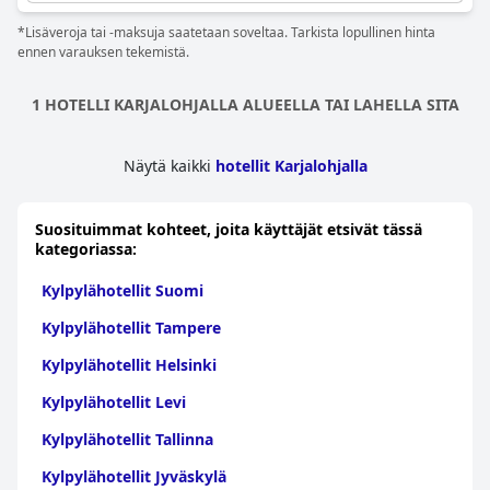
henkilökunta oli ystävällistä ja avuliasta, mikä varmisti
*Lisäveroja tai -maksuja saatetaan soveltaa. Tarkista lopullinen hinta
miellyttävän ja nautinnollisen kokemuksen kaikille.
ennen varauksen tekemistä.
Sumusuihkuista kiipeilyseiniin, vieraat olivat vaikuttuneita
kylpylän ainutlaatuisista ominaisuuksista. Ja tietenkin aamiainen
oli herkullinen, mikä loi täydellisen alun hemmottelulle ja
1 HOTELLI KARJALOHJALLA ALUEELLA TAI LAHELLA SITA
virkistymiselle. Kaiken kaikkiaan kylpyläosasto on tämän
hotellin paras puoli, ja siellä on runsaasti saunoja, uima-altaita ja
rentoutumisalueita, jotka pitävät vieraat kiireisinä tuntikausia.
Näytä kaikki
hotellit Karjalohjalla
Suosituimmat kohteet, joita käyttäjät etsivät tässä
kategoriassa:
Kylpylähotellit Suomi
Kylpylähotellit Tampere
Kylpylähotellit Helsinki
Kylpylähotellit Levi
Kylpylähotellit Tallinna
Kylpylähotellit Jyväskylä