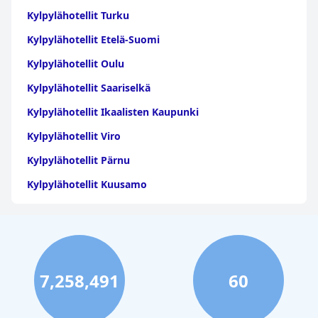
Kylpylähotellit Turku
Kylpylähotellit Etelä-Suomi
Kylpylähotellit Oulu
Kylpylähotellit Saariselkä
Kylpylähotellit Ikaalisten Kaupunki
Kylpylähotellit Viro
Kylpylähotellit Pärnu
Kylpylähotellit Kuusamo
Kylpylähotellit Lappi
Kylpylähotellit Rovaniemi
Kylpylähotellit Lappeenranta
7,258,491
60
Kylpylähotellit Kalajoki
Kylpylähotellit Lohja