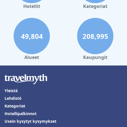
Kylpylähotellit Tahkovuori
Hotellit
Kategoriat
Kylpylähotellit Rokua
Kylpylähotellit Luosto
Kylpylähotellit Budapest
49,804
208,995
Kylpylähotellit Vierumäki
Alueet
Kaupungit
Yleistä
Lehdistö
Kategoriat
Hotellipalkinnot
Usein kysytyt kysymykset