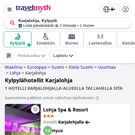
Karjalohja, Kylpylä
Lisää päivämäärät
2 Vierasta
1 Huone
Kylpylä
Esteetön
Bisnes
Lastenallas
Kestä
Hintaluokka
Lajittelu
Maailma
>
Eurooppa
>
Suomi
>
Etelä-Suomi
>
Uusimaa
>
Lohja
>
Karjalohja
Kylpylähotellit Karjalohja
1 HOTELLI KARJALOHJALLA ALUEELLA TAI LAHELLA SITA
Saamamme palkkiot voivat vaikuttaa sijoitukseen.
Lohja Spa & Resort
Hotelli
Karjalohjalla
Hyvä
7,8