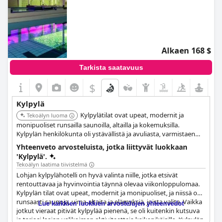
Alkaen 168 $
Tarkista saatavuus
$
Kylpylä
Kylpylätilat ovat upeat, modernit ja
Tekoälyn luoma
monipuoliset runsailla saunoilla, altailla ja kokemuksilla.
Kylpylän henkilökunta oli ystävällistä ja avuliasta, varmistaen
miellyttävän ja nautinnollisen kokemuksen kaikille.
Yhteenveto arvosteluista, jotka liittyvät luokkaan
Sumusuihkuista kiipeilyseiniin, vieraat olivat vaikuttuneita
'Kylpylä'.
kylpylän ainutlaatuisista ominaisuuksista.
Tekoälyn laatima tiivistelmä
Lohjan kylpylähotelli on hyvä valinta niille, jotka etsivät
rentouttavaa ja hyvinvointia täynnä olevaa viikonloppulomaa.
Kylpylän tilat ovat upeat, modernit ja monipuoliset, ja niissä on
runsaasti saunoja, uima-altaita ja elämyksiä, joista valita. Vaikka
Lue kaikkien luokkien arvostelujen yhteenvedot
jotkut vieraat pitivät kylpylää pienenä, se oli kuitenkin kutsuva
ja tarjosi laajan valikoiman aktiviteetteja kaikenikäisille. Kylpylän