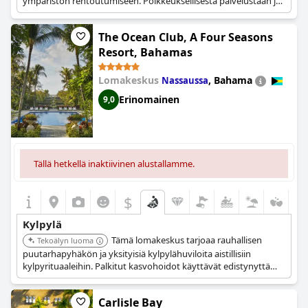
ympäristön rentoutumiseen. Poikkeuksellisesta palvelustaan ja
laajasta hoitovalikoimastaan tunnettu kylpylä tarjoaa
huippuluokan kylpyläkokemuksen. Sen merenrantasijainti lisää
The Ocean Club, A Four Seasons
yleistä rauhaa.
Resort, Bahamas
Lomakeskus
,
Bahama
Nassaussa
Erinomainen
9,0
Tällä hetkellä inaktiivinen alustallamme.
$
Kylpylä
Tämä lomakeskus tarjoaa rauhallisen
Tekoälyn luoma
puutarhapyhäkön ja yksityisiä kylpylähuviloita aistillisiin
kylpyrituaaleihin. Palkitut kasvohoidot käyttävät edistynyttä
teknologiaa ihon luonnollisen energian parantamiseen.
Terapeutit tarjoavat asiantuntevan kosketuksen sulattaakseen
Carlisle Bay
päivittäiset paineet, tarjoten parantavaa rauhaa.