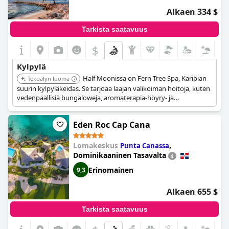
Alkaen 334 $
Tarkista saatavuus
$
Kylpylä
Half Moonissa on Fern Tree Spa, Karibian
Tekoälyn luoma
suurin kylpyläkeidas. Se tarjoaa laajan valikoiman hoitoja, kuten
vedenpäällisiä bungaloweja, aromaterapia-höyry- ja
saunahuoneita, Fern Tree Falls -laguunialtaan ja Ital Cafén, jossa
on kylmäpuristettuja mehuja. Kylpylässä on myös
Eden Roc Cap Cana
rentoutumislounge, teehuone, energiahoitoja, puutarhoja ja
meditaatiolabyrintti.
Lomakeskus
,
Punta Canassa
Dominikaaninen Tasavalta
Erinomainen
9,3
Alkaen 655 $
Tarkista saatavuus