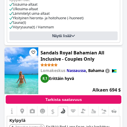
Sisäuima-altaat
Ulkouima-altaat
Lämmitetyt uima-altaat
Yksityinen hieronta- ja hoitohuone (-huoneet)
Sauna(t)
Höyrysauna(t) / Hammam
Yleiset kylpylät
Yksityinen kylpyamme (-ammeet)
Näytä lisää
Rentoutushuone (-huoneet)
Kuntosali
Aurinkotuolit
Sandals Royal Bahamian All
Kylpylätilojen aukioloajat:
24 tuntia
Inclusive - Couples Only
Kylpylän tilojen käytöstä aiheutuvat kustannukset:
Kustannukset
tuntia kohden
Lomakeskus
,
Bahama
Nassaussa
Erittäin hyvä
8,1
Alkaen 694 $
Tarkista saatavuus
$
Kylpylä
Sisältää Red Lane Span, joka keskittyy
Tekoälyn luoma