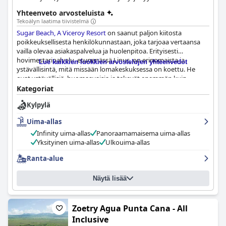
vertaansa vailla olevaa luonnonkauneutta.
Yhteenveto arvosteluista
Tekoälyn laatima tiivistelmä
Sugar Beach, A Viceroy Resort
on saanut paljon kiitosta
poikkeuksellisesta henkilökunnastaan, joka tarjoaa vertaansa
vailla olevaa asiakaspalvelua ja huolenpitoa. Erityisesti
hovimestaripalvelu, etunenässä Linus, on erinomaista ja
Lue kaikkien luokkien arvostelujen yhteenvedot
ystävällisintä, mitä missään lomakeskuksessa on koettu. He
ovat ystävällisiä, huomaavaisia ja tekevät enemmän kuin
odotetaan jokaisessa kohtaamisessa. Vaikka joillakin vierailla oli
Kategoriat
pieniä ongelmia organisoinnin ja epäystävällisen henkilökunnan
Kylpylä
kanssa ensimmäisenä päivänä, hovimestarit olivat aina avuliaita
ja huomaavaisia. Kaiken kaikkiaan Sugar Beachin henkilökuntaa
Uima-allas
kehutaan uskomattomasta asiakaspalvelustaan.
Infinity uima-allas
Panoraamamaisema uima-allas
Yksityinen uima-allas
Ulkouima-allas
Ranta-alue
Näytä lisää
Zoetry Agua Punta Cana - All
Inclusive