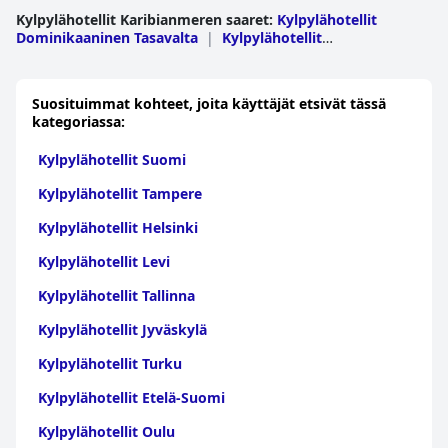
Kylpylähotellit Karibianmeren saaret
:
Kylpylähotellit
Dominikaaninen Tasavalta
|
Kylpylähotellit
Jamaika
|
Kylpylähotellit Barbados
|
Kylpylähotellit
Puerto Rico
|
Kylpylähotellit Bahama
|
Kylpylähotellit
Aruba
|
Kylpylähotellit Antigua ja
Suosituimmat kohteet, joita käyttäjät etsivät tässä
Barbuda
|
Kylpylähotellit St. Lucia
|
Kylpylähotellit Turks-
kategoriassa:
ja Caicossaaret
|
Kylpylähotellit Sint
Maarten
|
Kylpylähotellit Curacao
|
Kylpylähotellit
Kylpylähotellit Suomi
Guadeloupe
|
Kylpylähotellit Grenada
|
Kylpylähotellit
Kuuba
|
Kylpylähotellit Brittiläiset
Kylpylähotellit Tampere
Neitsytsaaret
|
Kylpylähotellit Haiti
|
Kylpylähotellit
Trinidad ja Tobago
|
Kylpylähotellit Saint Kitts ja
Kylpylähotellit Helsinki
Nevis
|
Kylpylähotellit Martinique
|
Kylpylähotellit
Dominica
|
Kylpylähotellit Saint
Kylpylähotellit Levi
Barthelemy
|
Kylpylähotellit
Caymansaaret
|
Kylpylähotellit Saint Vincent ja
Kylpylähotellit Tallinna
Grenadiinit
|
Kylpylähotellit Yhdysvaltain
Neitsytsaaret
|
Kylpylähotellit Anguilla
|
Kylpylähotellit
Kylpylähotellit Jyväskylä
Alankomaiden Karibia
|
Kylpylähotellit Saint Martin
Kylpylähotellit Turku
Kylpylähotellit Etelä-Suomi
Kylpylähotellit Oulu