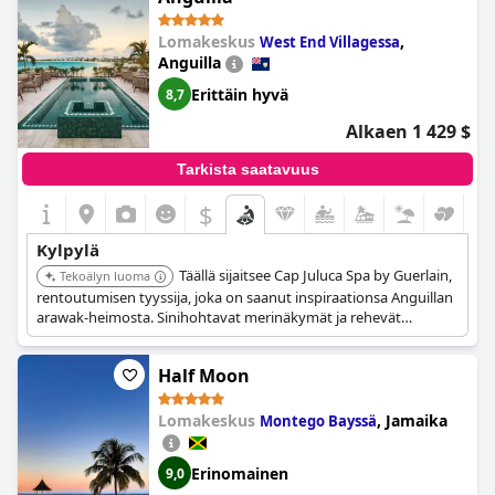
Lomakeskus
,
West End Villagessa
Anguilla
Erittäin hyvä
8,7
Alkaen 1 429 $
Tarkista saatavuus
$
Kylpylä
Täällä sijaitsee Cap Juluca Spa by Guerlain,
Tekoälyn luoma
rentoutumisen tyyssija, joka on saanut inspiraationsa Anguillan
arawak-heimosta. Sinihohtavat merinäkymät ja rehevät
kasvitieteelliset puutarhat parantavat saarielämän muuttavaa
laatua.
Half Moon
Lomakeskus
,
Jamaika
Montego Bayssä
Erinomainen
9,0