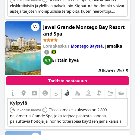
eksklusiivisiin ja ylellisiin palveluihin. Signature-hoidot aktivoivat
aisteja tarjoten monipuolisia terapioita, kuten hierontoja,
urheiluterapiaa ja kasvohoitoja. Tarjolla on hierontavaihtoehtoja
pariskunnille.
Jewel Grande Montego Bay Resort
and Spa
Lomakeskus
,
Jamaika
Montego Bayssä
Erittäin hyvä
8,1
Alkaen 257 $
Tarkista saatavuus
$
Kylpylä
Tässä lomakeskuksessa on 2 800
Tekoälyn luoma
neliömetrin Grande Spa, joka tarjoaa pilatesta, joogaa,
palauttavia hoitoja ja ihonhoitoterapiaa käyttäen jamaikalaisia
kasviperäisiä aineita. Asiakkaat voivat rentoutua höyrysaunassa
tai saunassa ja nauttia merenrantamineraalialtaista. Kylpylä