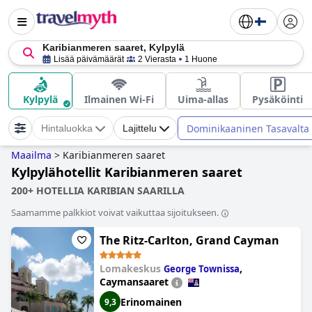
Karibianmeren saaret, Kylpylä
Lisää päivämäärät
2 Vierasta
1 Huone
Kylpylä
Ilmainen Wi-Fi
Uima-allas
Pysäköinti
Dominikaaninen Tasavalta
Hintaluokka
Lajittelu
Maailma
>
Karibianmeren saaret
Kylpylähotellit Karibianmeren saaret
200+ HOTELLIA KARIBIAN SAARILLA
Saamamme palkkiot voivat vaikuttaa sijoitukseen.
The Ritz-Carlton, Grand Cayman
Lomakeskus
,
George Townissa
Caymansaaret
Erinomainen
9,3