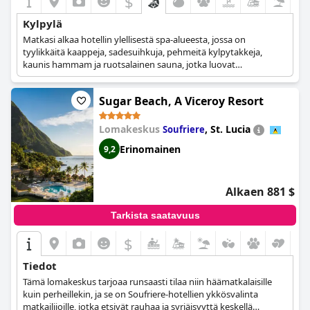
$
Kylpylä
Matkasi alkaa hotellin ylellisestä spa-alueesta, jossa on
tyylikkäitä kaappeja, sadesuihkuja, pehmeitä kylpytakkeja,
kaunis hammam ja ruotsalainen sauna, jotka luovat
ainutlaatuisen virkistyskokemuksen.
Sugar Beach, A Viceroy Resort
Lomakeskus
,
St. Lucia
Soufriere
Erinomainen
9,2
Alkaen 881 $
Tarkista saatavuus
$
Tiedot
Tämä lomakeskus tarjoaa runsaasti tilaa niin häämatkalaisille
kuin perheillekin, ja se on Soufriere-hotellien ykkösvalinta
matkailijoille, jotka etsivät rauhaa ja syrjäisyyttä keskellä