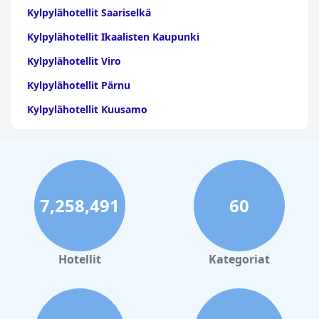
Kylpylähotellit Saariselkä
Kylpylähotellit Ikaalisten Kaupunki
Kylpylähotellit Viro
Kylpylähotellit Pärnu
Kylpylähotellit Kuusamo
Kylpylähotellit Lappi
Kylpylähotellit Rovaniemi
Kylpylähotellit Lappeenranta
7,258,491
60
Kylpylähotellit Kalajoki
Kylpylähotellit Lohja
Kylpylähotellit Tahkovuori
Hotellit
Kategoriat
Kylpylähotellit Naantali
Kylpylähotellit Uusimaa