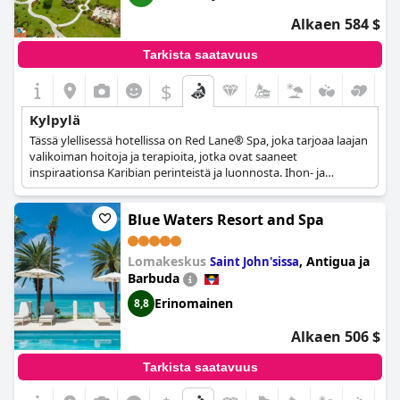
Alkaen 584 $
Tarkista saatavuus
$
Kylpylä
Tässä ylellisessä hotellissa on Red Lane® Spa, joka tarjoaa laajan
valikoiman hoitoja ja terapioita, jotka ovat saaneet
inspiraationsa Karibian perinteistä ja luonnosta. Ihon- ja
vartalonhoitohoidoista, erilaisista hieronnoista ja
kuumakivihoidoista vartalokääreisiin, parihoitoihin ja
Blue Waters Resort and Spa
manikyyreihin/pedikyyreihin - tässä ylellisessä kylpylässä voit
kokea todellista virkistystä ja ylellisyyttä lomasi ajan.
Lomakeskus
,
Antigua ja
Saint John'sissa
Barbuda
Erinomainen
8,8
Alkaen 506 $
Tarkista saatavuus