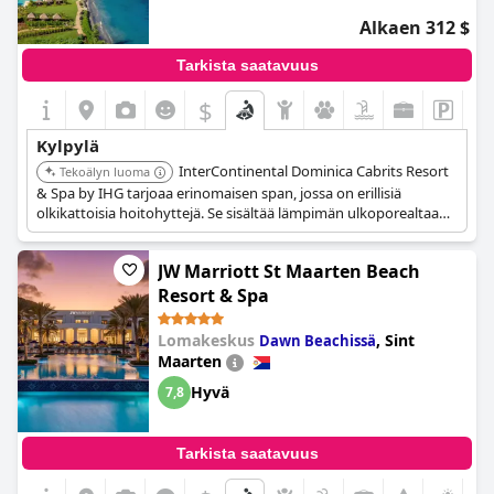
Alkaen 312 $
Tarkista saatavuus
$
Kylpylä
InterContinental Dominica Cabrits Resort
Tekoälyn luoma
& Spa by IHG tarjoaa erinomaisen span, jossa on erillisiä
olkikattoisia hoitohyttejä. Se sisältää lämpimän ulkoporealtaan
ja saunan, jossa on suuri ikkuna näköaloja varten.
Lomakeskuksessa on myös useita uima-altaita ja rannan
JW Marriott St Maarten Beach
tuntumassa sijaitseva paikka.
Resort & Spa
Lomakeskus
,
Sint
Dawn Beachissä
Maarten
Hyvä
7,8
Tarkista saatavuus