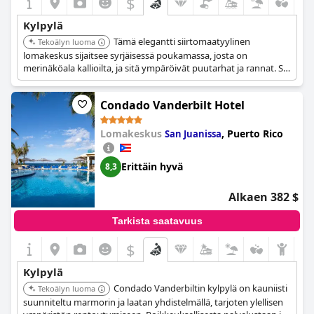
$
Kylpylä
Tämä elegantti siirtomaatyylinen
Tekoälyn luoma
lomakeskus sijaitsee syrjäisessä poukamassa, josta on
merinäköala kallioilta, ja sitä ympäröivät puutarhat ja rannat. Se
tarjoaa viiden tähden palveluita, kuten fine dining -ravintolan ja
span, tehden siitä täydellisen rentoutumiseen.
Condado Vanderbilt Hotel
Lomakeskus
,
Puerto Rico
San Juanissa
Erittäin hyvä
8,3
Alkaen 382 $
Tarkista saatavuus
$
Kylpylä
Condado Vanderbiltin kylpylä on kauniisti
Tekoälyn luoma
suunniteltu marmorin ja laatan yhdistelmällä, tarjoten ylellisen