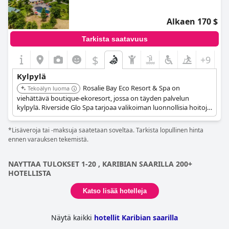
Alkaen 170 $
Tarkista saatavuus
$
+9
Kylpylä
Rosalie Bay Eco Resort & Spa on
Tekoälyn luoma
viehättävä boutique-ekoresort, jossa on täyden palvelun
kylpylä. Riverside Glo Spa tarjoaa valikoiman luonnollisia hoitoja,
kuten hierontoja, kääreitä ja vartalohoitoja. Kylpylä tarjoaa
rauhallisen ympäristön jokinäkymillä.
*Lisäveroja tai -maksuja saatetaan soveltaa. Tarkista lopullinen hinta
ennen varauksen tekemistä.
NAYTTAA TULOKSET 1-20 , KARIBIAN SAARILLA 200+
HOTELLISTA
Katso lisää hotelleja
Näytä kaikki
hotellit Karibian saarilla