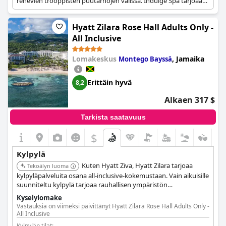
rehevien trooppisten puutarhojen välissä. Indulge Spa tarjoaa
hemmottelurituaaleja rentoutumiseen ja virkistymiseen. Vieraat
voivat nauttia maatilalta pöytään -keittiöstä ja erilaisista
Hyatt Zilara Rose Hall Adults Only -
aktiviteeteista, kuten uinnista, snorklauksesta ja melonnasta.
All Inclusive
Lomakeskus
,
Jamaika
Montego Bayssä
Erittäin hyvä
8,2
Alkaen 317 $
Tarkista saatavuus
$
Kylpylä
Kuten Hyatt Ziva, Hyatt Zilara tarjoaa
Tekoälyn luoma
kylpyläpalveluita osana all-inclusive-kokemustaan. Vain aikuisille
suunniteltu kylpylä tarjoaa rauhallisen ympäristön
rentoutumiseen ja hemmotteluun. Vaikka tarkempia tietoja ei
Kyselylomake
ole annettu, tyypillisiä kylpyläpalveluita ovat hieronnat,
Vastauksia on viimeksi päivittänyt Hyatt Zilara Rose Hall Adults Only -
kasvohoidot ja vartalohoidot.
All Inclusive
Kylpylän tilat: