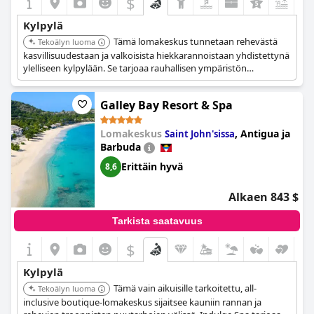
$
+5
Kylpylä
Tämä lomakeskus tunnetaan rehevästä
Tekoälyn luoma
kasvillisuudestaan ja valkoisista hiekkarannoistaan yhdistettynä
ylelliseen kylpylään. Se tarjoaa rauhallisen ympäristön
rentoutumiseen ja virkistymiseen, kattavalla hoitovalikoimalla,
joka on suunniteltu rentouttamaan mieltä, kehoa ja sielua.
Galley Bay Resort & Spa
Lomakeskus
,
Antigua ja
Saint John'sissa
Barbuda
Erittäin hyvä
8,6
Alkaen 843 $
Tarkista saatavuus
$
Kylpylä
Tämä vain aikuisille tarkoitettu, all-
Tekoälyn luoma
inclusive boutique-lomakeskus sijaitsee kauniin rannan ja