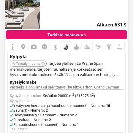
Alkaen 631 $
Tarkista saatavuus
$
Kylpylä
Tarjoaa ylellisen La Prairie Span
Tekoälyn luoma
merinäköalalla, tarjoten rauhallisen ja korkeatasoisen
hyvinvointikokemuksen. Sisältää laajan valikoiman hoitoja ja
terapioita, jotka on suunniteltu nuorentamiseen ja
Kyselylomake
rentoutumiseen.
Vastauksia on viimeksi päivittänyt The Ritz-Carlton, Grand Cayman
2
2
Kylpylätilojen koko:
Sisätilat: 20000 m
(215278 ft
)
Kylpylän tilat:
Yksityinen hieronta- ja hoitohuone (-huoneet) - Numero:
16
Sauna(t) - Numero:
2
Höyrysauna(t) / Hammam - Numero:
2
Porealtaat - Numero:
2
Rentoutushuone (-huoneet) - Numero:
1
Kuntosali