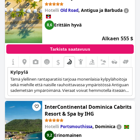
Hotelli
,
Antigua ja Barbuda
Old Road
Erittäin hyvä
8,6
Alkaen 555 $
Tarkista saatavuus
$
Kylpylä
Tämä ylellinen rantaparatiisi tarjoaa monenlaisia kylpylähoitoja
sekä miehille että naisille rauhoittavassa ympäristössä Antiguan
sademetsän ympäröimänä. Vieraat voivat hemmotella itseään
erilaisilla hieronnoilla, kasvohoidoilla, vartalo- ja
kauneushoidoilla, jotka kaikki tehdään luomutuotteilla.
InterContinental Dominica Cabrits
Resort & Spa by IHG
Hotelli
,
Dominica
Portsmouthissa
Erinomainen
9,2