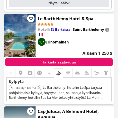
Kylpylätilojen aukioloajat:
06:00 - 21:00
Näytä lisää
Le Barthélemy Hotel & Spa
Hotelli
,
Saint Barthelemy
St Bartsissa
Erinomainen
9,7
Alkaen 1 250 $
Tarkista saatavuus
$
Kylpylä
Le Barthélemy -hotellin Le Spa tarjoaa
Tekoälyn luoma
pohjoismaisia kylpyjä, höyrysaunan, saunan ja kynsibaarin.
Barthelemy-hotellin Spa La Mer tekee yhteistyötä La Merin
kanssa, joka tunnetaan uudistavista ja nuorentavista
ominaisuuksistaan, tarjoten räätälöityjä hoitoja, kuten La Mer
Cap Juluca, A Belmond Hotel,
Miracle Broth -kasvohoidon, joka käyttää brändin
tunnusomaista ainesosaa ihon ravitsemiseen ja elvyttämiseen.
Anguilla