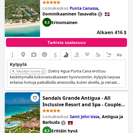
Lomakeskus
,
Punta Canassa
Dominikaaninen Tasavalta
Erinomainen
9,3
Alkaen 416 $
Tarkista saatavuus
$
Kylpylä
Zoëtry Agua Punta Cana erottuu
Tekoälyn luoma
keskittymällä kokonaisvaltaiseen hyvinvointiin. Kylpylä tarjoaa
erilaisia hoitoja paikallisilla ainesosilla, kuten aloella, ja vieraat
voivat nauttia joogatunneista ja henkilökohtaisista
ravitsemuskonsultaatioista.
Sandals Grande Antigua - All
Inclusive Resort and Spa - Couples
Only
Lomakeskus
,
Antigua ja
Saint John'sissa
Barbuda
Erittäin hyvä
8,3