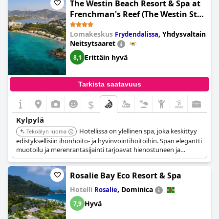
The Westin Beach Resort & Spa at
tarjoaa perinteisiä hierontoja, vartalohoitoja, kasvohoitoja ja
kauneushoitolan, jossa on palveluita, kuten hiusten muotoilu,
Frenchman's Reef (The Westin St
manikyyrit ja pedikyyrit.
Thomas Beach Resort & Spa)
Lomakeskus
,
Yhdysvaltain
Frydendalissa
Neitsytsaaret
Erittäin hyvä
8,1
Tarkista saatavuus
$
Kylpylä
Hotellissa on ylellinen spa, joka keskittyy
Tekoälyn luoma
edistyksellisiin ihonhoito- ja hyvinvointihoitoihin. Span elegantti
muotoilu ja merenrantasijainti tarjoavat hienostuneen ja
rentouttavan kokemuksen.
Rosalie Bay Eco Resort & Spa
Hotelli
,
Dominica
Rosalie
Hyvä
7,9