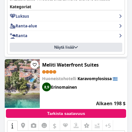
buffetpöytään. Huoneet ovat mukavia, tilavia ja siivotaan
päivittäin, ja joissakin on jopa omat pienet uima-altaat ja
Kategoriat
parvekkeet kauniilla näköaloilla. Hotellia kehutaan myös sen
Luksus
siisteydestä, sillä kaikki alueet ovat puhtaita ja kauniisti
hoidettuja. Henkilökunta on poikkeuksellista asiakaspalvelussa,
Ranta-alue
ystävällistä ja tekee kaikkensa varmistaakseen, että vierailla on
ikimuistoinen oleskelu. Allasalue on ylellinen ja hyvin varusteltu,
Ranta
ja vieraat nauttivat puhtaasta uima-altaasta ja baarista. Kaiken
kaikkiaan
Ionian Emerald Resort
on fantastinen hotelli, jossa on
Näytä lisää
upeat palvelut ja mukavat huoneet, mikä takaa ihastuttavan
loman.
Meliti Waterfront Suites
Huoneistohotelli
Karavomylosissa
Erinomainen
8,9
Alkaen 198 $
Tarkista saatavuus
$
+5