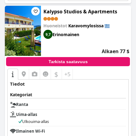
Kalypso Studios & Apartments
Huoneistot
Karavomylosissa
Erinomainen
9,7
Alkaen 77 $
Tarkista saatavuus
$
+5
Tiedot
Kategoriat
Ranta
Uima-allas
Ulkouima-allas
Ilmainen Wi-Fi