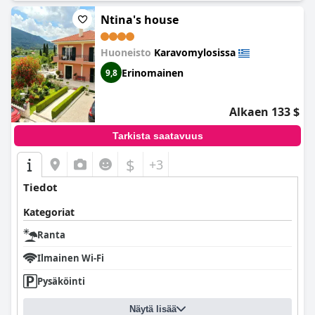
Ntina's house
Huoneisto
Karavomylosissa
Erinomainen
9,8
Alkaen 133 $
Tarkista saatavuus
$
+3
Tiedot
Kategoriat
Ranta
Ilmainen Wi-Fi
Pysäköinti
Näytä lisää