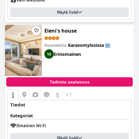
Vain Aikuisille
Näytä lisää
Eleni's house
Huoneisto
Karavomylosissa
Erinomainen
10
Tarkista saatavuus
$
+1
Tiedot
Kategoriat
Ilmainen Wi-Fi
Näytä lisää