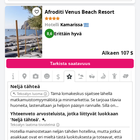
kadehdittavaa viiden tähden rakenteille. Erittäin hyvän hinta-
laatusuhteen ansiosta hotellia suosittelevat monet vieraat, jotka
Afroditi Venus Beach Resort
nauttivat vierailustaan. Hotellissa on myös ystävällinen ja
avulias henkilökunta, ja se sijaitsee kätevästi lähellä
Hotelli
Kamarissa
lentokenttää. Kaiken kaikkiaan se on loistava vaihtoehto
harkittavaksi Santorinin-lomallesi.
Erittäin hyvä
8,6
Alkaen 107 $
Tarkista saatavuus
$
Neljä tähteä
Tämä lomakeskus sijaitsee lähellä
Tekoälyn luoma
matkamuistomyymälöitä ja minimarkettia. Se tarjoaa tilavia
huoneita, lastenaltaan ja helpon pääsyn rannalle. Sillä on
poikkeuksellinen sijainti.
Yhteenveto arvosteluista, jotka liittyvät luokkaan
'Neljä tähteä'.
Tekoälyn laatima tiivistelmä
Hotellia mainostetaan neljän tähden hotellina, mutta jotkut
asiakkaat ovat eri mieltä tästä luokituksesta ja toteavat, että