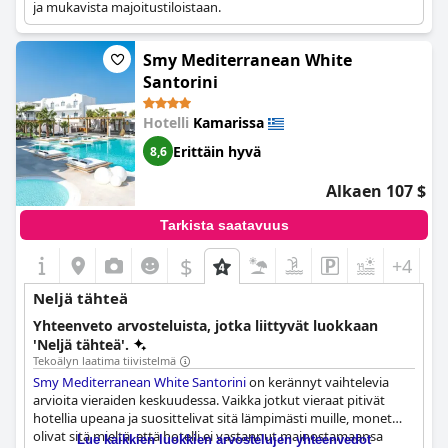
ja mukavista majoitustiloistaan.
Smy Mediterranean White
Santorini
Hotelli
Kamarissa
Erittäin hyvä
8,6
Alkaen 107 $
Tarkista saatavuus
$
+4
Neljä tähteä
Yhteenveto arvosteluista, jotka liittyvät luokkaan
'Neljä tähteä'.
Tekoälyn laatima tiivistelmä
Smy Mediterranean White Santorini
on kerännyt vaihtelevia
arvioita vieraiden keskuudessa. Vaikka jotkut vieraat pitivät
hotellia upeana ja suosittelivat sitä lämpimästi muille, monet
olivat sitä mieltä, että hotelli ei vastannut mainostamaansa
Lue kaikkien luokkien arvostelujen yhteenvedot