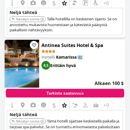
$
+6
Neljä tähteä
Tällä hotellilla on keskeinen sijainti. Se on
Tekoälyn luoma
arvostettu mukavista huoneistaan ja kätevästä pääsystä
paikallisiin nähtävyyksiin.
Antinea Suites Hotel & Spa
Hotelli
Kamarissa
Erittäin hyvä
8,5
Alkaen 100 $
Tarkista saatavuus
$
+9
Neljä tähteä
Tämä hotelli sijaitsee keskeisellä paikalla ja
Tekoälyn luoma
tarjoaa spa-palvelut. Se on tunnettu erinomaisesta palvelustaan