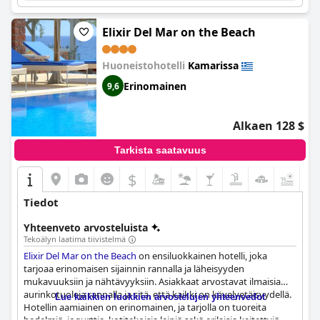
Elixir Del Mar on the Beach
Huoneistohotelli
Kamarissa
Erinomainen
9,6
Alkaen 128 $
Tarkista saatavuus
$
+3
Tiedot
Yhteenveto arvosteluista
Tekoälyn laatima tiivistelmä
Elixir Del Mar on the Beach
on ensiluokkainen hotelli, joka
tarjoaa erinomaisen sijainnin rannalla ja läheisyyden
mukavuuksiin ja nähtävyyksiin. Asiakkaat arvostavat ilmaisia
aurinkotuoleja rannalla ja sitä, että kaikki on kävelyetäisyydellä.
Lue kaikkien luokkien arvostelujen yhteenvedot
Hotellin aamiainen on erinomainen, ja tarjolla on tuoreita