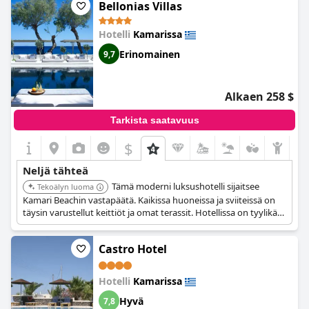
Bellonias Villas
Hotelli
Kamarissa
Erinomainen
9,7
Alkaen 258 $
Tarkista saatavuus
$
Neljä tähteä
Tämä moderni luksushotelli sijaitsee
Tekoälyn luoma
Kamari Beachin vastapäätä. Kaikissa huoneissa ja sviiteissä on
täysin varustellut keittiöt ja omat terassit. Hotellissa on tyylikäs
uima-allas ja poreallas, palkittu ravintola, yksityinen ranta-alue ja
pieni wellness-keskus.
Castro Hotel
Hotelli
Kamarissa
Hyvä
7,8