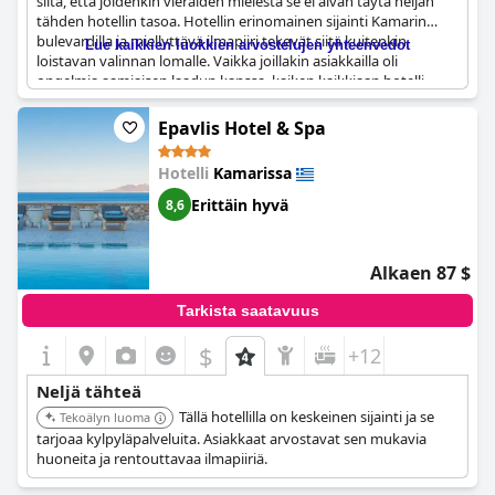
siitä, että joidenkin vieraiden mielestä se ei aivan täytä neljän
tähden hotellin tasoa. Hotellin erinomainen sijainti Kamarin
bulevardilla ja miellyttävä ilmapiiri tekevät siitä kuitenkin
Lue kaikkien luokkien arvostelujen yhteenvedot
loistavan valinnan lomalle. Vaikka joillakin asiakkailla oli
ongelmia aamiaisen laadun kanssa, kaiken kaikkiaan hotelli
tarjoaa hyvän kokemuksen niille, jotka ottavat huomioon sen
neljän tähden luokituksen.
Epavlis Hotel & Spa
Hotelli
Kamarissa
Erittäin hyvä
8,6
Alkaen 87 $
Tarkista saatavuus
$
+12
Neljä tähteä
Tällä hotellilla on keskeinen sijainti ja se
Tekoälyn luoma
tarjoaa kylpyläpalveluita. Asiakkaat arvostavat sen mukavia
huoneita ja rentouttavaa ilmapiiriä.