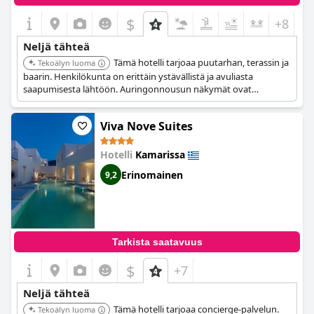
$
+8
Neljä tähteä
Tämä hotelli tarjoaa puutarhan, terassin ja
Tekoälyn luoma
baarin. Henkilökunta on erittäin ystävällistä ja avuliasta
saapumisesta lähtöön. Auringonnousun näkymät ovat
poikkeukselliset.
Viva Nove Suites
Hotelli
Kamarissa
Erinomainen
9,2
Tarkista saatavuus
$
+7
Neljä tähteä
Tämä hotelli tarjoaa concierge-palvelun.
Tekoälyn luoma