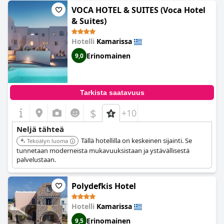
VOCA HOTEL & SUITES (Voca Hotel
& Suites)
Hotelli
Kamarissa
Erinomainen
9,0
Tarkista saatavuus
$
+10
Neljä tähteä
Tällä hotellilla on keskeinen sijainti. Se
Tekoälyn luoma
tunnetaan moderneista mukavuuksistaan ja ystävällisestä
palvelustaan.
Polydefkis Hotel
Hotelli
Kamarissa
Erinomainen
9,5