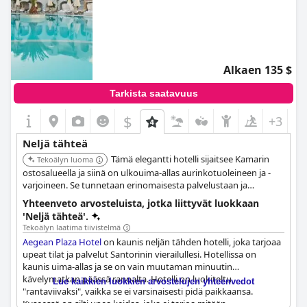
Alkaen 135 $
Tarkista saatavuus
$
+3
Neljä tähteä
Tämä elegantti hotelli sijaitsee Kamarin
Tekoälyn luoma
ostosalueella ja siinä on ulkouima-allas aurinkotuoleineen ja -
varjoineen. Se tunnetaan erinomaisesta palvelustaan ja
mukavista majoitustiloistaan.
Yhteenveto arvosteluista, jotka liittyvät luokkaan
'Neljä tähteä'.
Tekoälyn laatima tiivistelmä
Aegean Plaza Hotel
on kaunis neljän tähden hotelli, joka tarjoaa
upeat tilat ja palvelut Santorinin vierailullesi. Hotellissa on
kaunis uima-allas ja se on vain muutaman minuutin
kävelymatkan päässä rannalta. Hotelli on luokiteltu
Lue kaikkien luokkien arvostelujen yhteenvedot
"rantaviivaksi", vaikka se ei varsinaisesti pidä paikkaansa.
Kyseessä on silti upea keidas, joka ei tarjoa mitään