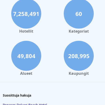
7,258,491
60
Hotellit
Kategoriat
49,804
208,995
Alueet
Kaupungit
Suosittuja hakuja
Pegasos Deluxe Beach Hotel