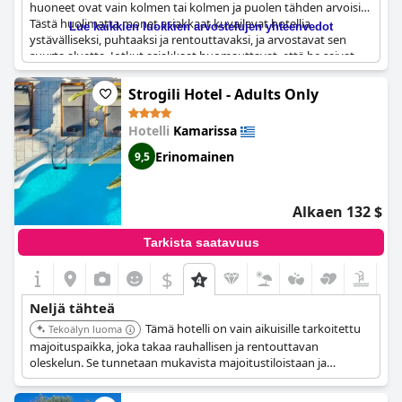
huoneet ovat vain kolmen tai kolmen ja puolen tähden arvoisia.
Tästä huolimatta monet asiakkaat kuvailevat hotellia
Lue kaikkien luokkien arvostelujen yhteenvedot
ystävälliseksi, puhtaaksi ja rentouttavaksi, ja arvostavat sen
suurta aluetta. Jotkut asiakkaat huomauttavat, että he saivat
vain yhden vesipullon saapuessaan, mikä oli odottamatonta
neljän tähden hotellissa. Vaikka jotkut asiakkaat toteavat, että
Strogili Hotel - Adults Only
ruoan laatua ja valikoimaa voisi parantaa, hotelli tarjoaa kaiken
kaikkiaan miellyttävän oleskelun ja on verrattavissa muihin
Hotelli
Kamarissa
neljän tähden hotelleihin tässä kategoriassa.
Erinomainen
9,5
Alkaen 132 $
Tarkista saatavuus
$
Neljä tähteä
Tämä hotelli on vain aikuisille tarkoitettu
Tekoälyn luoma
majoituspaikka, joka takaa rauhallisen ja rentouttavan
oleskelun. Se tunnetaan mukavista majoitustiloistaan ja
henkilökohtaisesta palvelustaan.