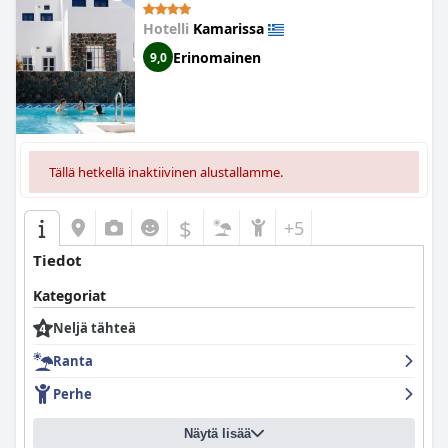
Hotelli
Kamarissa
Erinomainen
9,0
Tällä hetkellä inaktiivinen alustallamme.
$
+5
Tiedot
Kategoriat
Neljä tähteä
Ranta
Perhe
Näytä lisää