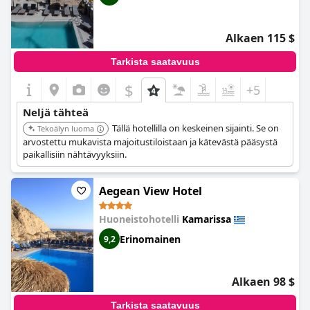
Alkaen 115 $
Tarkista saatavuus
$
+5
Neljä tähteä
Tällä hotellilla on keskeinen sijainti. Se on
Tekoälyn luoma
arvostettu mukavista majoitustiloistaan ja kätevästä pääsystä
paikallisiin nähtävyyksiin.
Aegean View Hotel
Huoneistohotelli
Kamarissa
Erinomainen
9,2
Alkaen 98 $
Tarkista saatavuus