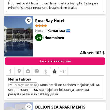
Huoneet ovat tilavia mukavilla sängyillä ja tyynyillä. Se tarjoaa
erinomaista vastinetta rahalle aamiaisen osalta.
Rose Bay Hotel
Hotelli
Kamarissa
Erinomainen
9,6
Alkaen 102 $
Tarkista saatavuus
$
+11
Neljä tähteä
Tämä hotelli on 4 tähden majoituspaikka.
Tekoälyn luoma
Se tunnetaan mukavista majoitustiloistaan ja kätevästä
pääsystä paikallisiin nähtävyyksiin.
DELION SEA APARTMENTS