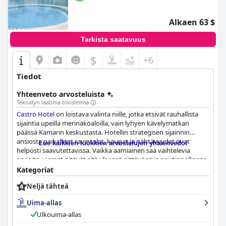
Alkaen 63 $
Tarkista saatavuus
$
+6
Tiedot
Yhteenveto arvosteluista
Tekoälyn laatima tiivistelmä
Castro Hotel
on loistava valinta niille, jotka etsivät rauhallista
sijaintia upeilla merinäköaloilla, vain lyhyen kävelymatkan
päässä Kamarin keskustasta. Hotellin strategisen sijainnin
ansiosta paikalliset ravintolat, kaupat ja nähtävyydet ovat
Lue kaikkien luokkien arvostelujen yhteenvedot
helposti saavutettavissa. Vaikka aamiainen saa vaihtelevia
arvioita, vieraat pitävät sitä yleensä riittävänä ja nautinnollisena,
ja paikallisesti hankittujen raaka-aineiden ja hotellin omasta
Kategoriat
puutarhasta peräisin olevien tuoreiden hedelmien käyttö on
Neljä tähteä
saanut myönteisiä mainintoja. Huoneet ovat siistejä, viihtyisiä ja
tyylikkäästi sisustettuja, ja joissakin huoneissa on parvekkeet,
Uima-allas
joilla voi nauttia ulkoilmasta. Vieraat kehuvat suuresti hotellin
korkeaa siisteyttä ja järjestystä sekä avuliasta, ystävällistä ja
Ulkouima-allas
palvelualtista henkilökuntaa. Uima-allasalue erottuu edukseen,