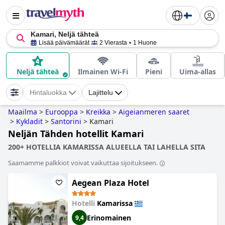
Kamari, Neljä tähteä
Lisää päivämäärät
2 Vierasta
1 Huone
Neljä tähteä
Ilmainen Wi-Fi
Pieni
Uima-allas
Hintaluokka
Lajittelu
Maailma
>
Eurooppa
>
Kreikka
>
Aigeianmeren saaret
>
Kykladit
>
Santorini
>
Kamari
Neljän Tähden hotellit Kamari
200+ HOTELLIA KAMARISSA ALUEELLA TAI LAHELLA SITA
Saamamme palkkiot voivat vaikuttaa sijoitukseen.
Aegean Plaza Hotel
Hotelli
Kamarissa
Erinomainen
9,4