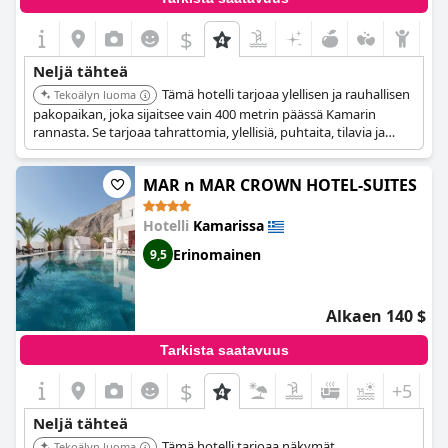
$
Neljä tähteä
Tämä hotelli tarjoaa ylellisen ja rauhallisen
Tekoälyn luoma
pakopaikan, joka sijaitsee vain 400 metrin päässä Kamarin
rannasta. Se tarjoaa tahrattomia, ylellisiä, puhtaita, tilavia ja
moderneja huoneita. Vieraat voivat nauttia herkullisen
aamiaisen huoneissaan, ja henkilökunta on tunnetusti
MAR n MAR CROWN HOTEL-SUITES
huomaavainen, ystävällinen ja ystävällinen.
Hotelli
Kamarissa
Erinomainen
9,5
Alkaen 140 $
Tarkista saatavuus
$
+5
Neljä tähteä
Tämä hotelli tarjoaa näkymät
Tekoälyn luoma