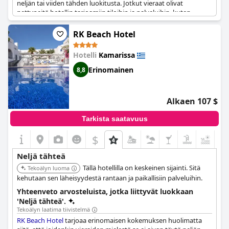
neljän tai viiden tähden luokitusta. Jotkut vieraat olivat
pettyneitä hotellin tarjoamiin tiloihin ja palveluihin, kuten
pieneen uima-altaaseen, vähäisiin ruokavaihtoehtoihin ja
viihteen puutteeseen. Toiset vieraat valittivat sijainnista, joka ei
RK Beach Hotel
ollut kävelyetäisyydellä Kamarin rannalta, ja siitä, että heidän oli
vuokrattava ajoneuvo liikkumiseen. Huoneita kritisoitiin myös
Hotelli
Kamarissa
siitä, että ne olivat vanhoja ja niistä puuttuivat
perusmukavuudet, kuten hiustenkuivaaja ja kosteusvoide.
Erinomainen
8,8
Jotkut vieraat kuitenkin nauttivat hotellin uutuudesta, joka
tarjosi maisemanvaihdoksen ja pakenemisen tunteen. Kaiken
kaikkiaan arvostelut viittaavat siihen, että vaikka
Smy
Alkaen 107 $
Mediterranean White Santorini
ei ehkä olekaan niin ylellinen
viiden tähden hotelli kuin se väittää olevansa, vieraat voivat silti
Tarkista saatavuus
viettää siellä kunnon yöpymisen, jos he hallitsevat odotuksensa
ja ovat valmiita unohtamaan puutteet.
$
+1
Neljä tähteä
Tällä hotellilla on keskeinen sijainti. Sitä
Tekoälyn luoma
kehutaan sen läheisyydestä rantaan ja paikallisiin palveluihin.
Yhteenveto arvosteluista, jotka liittyvät luokkaan
'Neljä tähteä'.
Tekoälyn laatima tiivistelmä
RK Beach Hotel
tarjoaa erinomaisen kokemuksen huolimatta