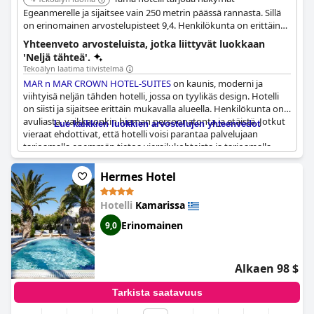
Egeanmerelle ja sijaitsee vain 250 metrin päässä rannasta. Sillä
on erinomainen arvostelupisteet 9,4. Henkilökunta on erittäin
ystävällistä.
Yhteenveto arvosteluista, jotka liittyvät luokkaan
'Neljä tähteä'.
Tekoälyn laatima tiivistelmä
MAR n MAR CROWN HOTEL-SUITES
on kaunis, moderni ja
viihtyisä neljän tähden hotelli, jossa on tyylikäs design. Hotelli
on siisti ja sijaitsee erittäin mukavalla alueella. Henkilökunta on
avuliasta, vaikka onkin hieman persoonatonta ja etäistä. Jotkut
Lue kaikkien luokkien arvostelujen yhteenvedot
vieraat ehdottivat, että hotelli voisi parantaa palvelujaan
tarjoamalla enemmän tietoa vierailukohteista ja tarjoamalla
noutopalveluja matkatavaroille. Aamiainen oli keskitasoinen ja
alitti odotukset verrattuna muihin Kreikan neljän tähden
Hermes Hotel
hotelleihin. Hotellin sijainti on erittäin hyvä, mutta jotkut vieraat
pitivät epämukavana sitä, että heidän täytyi poistua
Hotelli
Kamarissa
päärakennuksesta päästäkseen vastaanottoon,
aamiaishuoneeseen ja uima-altaalle. Näistä pienistä puutteista
Erinomainen
9,0
huolimatta vieraat nauttivat vierailustaan ja arvostivat hotellin
siistiä, tilavaa ja kodikasta ympäristöä.
Alkaen 98 $
Tarkista saatavuus