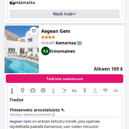
Häämatka
ja vieraat kuvaavat sitä puhtaaksi, hyvin hoidetuksi ja
täydelliseksi rentoutumiseen pitkän päivän jälkeen. Myös
ulkouima-allas saa paljon kiitosta syvyydestään, kauneudestaan
Näytä lisää
ja mukavuudestaan. Kaiken kaikkiaan vieraat suosittelevat
Castro-hotellia sen erinomaisen uima-altaan, kutsuvan ulkoasun
ja erinomaisen sijainnin vuoksi.
Aegean Gem
Hotelli
Kamarissa
Erinomainen
9,6
Alkaen 169 $
Tarkista saatavuus
$
Tiedot
Yhteenveto arvosteluista
Tekoälyn laatima tiivistelmä
Aegean Gem
on erittäin kehuttu hotelli, joka sijaitsee
täydellisellä paikalla Kamarissa, vain viiden minuutin