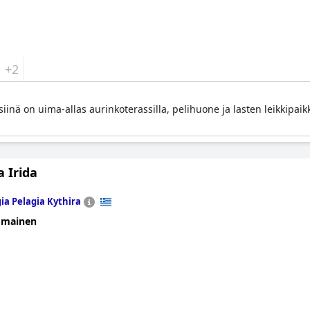
+2
 siinä on uima-allas aurinkoterassilla, pelihuone ja lasten leikkipaik
 Irida
ia Pelagia Kythira
omainen