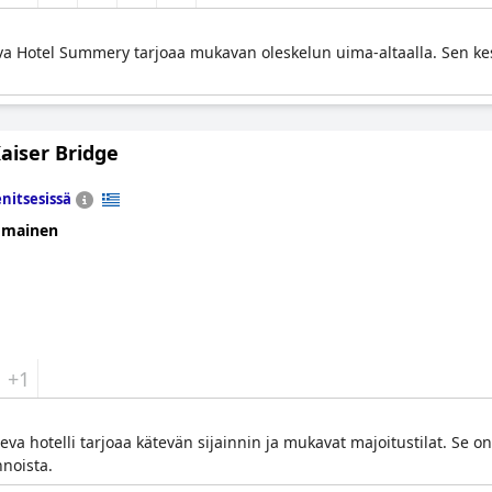
va Hotel Summery tarjoaa mukavan oleskelun uima-altaalla. Sen kes
aiser Bridge
nitsesissä
omainen
+1
tseva hotelli tarjoaa kätevän sijainnin ja mukavat majoitustilat. Se on
nnoista.