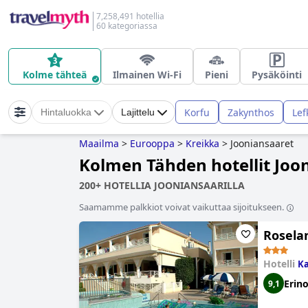
7,258,491 hotellia
60 kategoriassa
Kolme tähteä
Ilmainen Wi-Fi
Pieni
Pysäköinti
Korfu
Zakynthos
Lef
Hintaluokka
Lajittelu
Maailma
>
Eurooppa
>
Kreikka
>
Jooniansaaret
Kolmen Tähden hotellit Joo
200+ HOTELLIA JOONIANSAARILLA
Saamamme palkkiot voivat vaikuttaa sijoitukseen.
Rosela
Hotelli
Ka
Erin
9,1