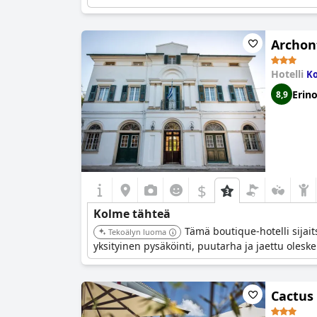
Archont
Hotelli
Ko
Erin
8,9
$
Kolme tähteä
Tämä boutique-hotelli sijai
Tekoälyn luoma
yksityinen pysäköinti, puutarha ja jaettu oleske
Cactus