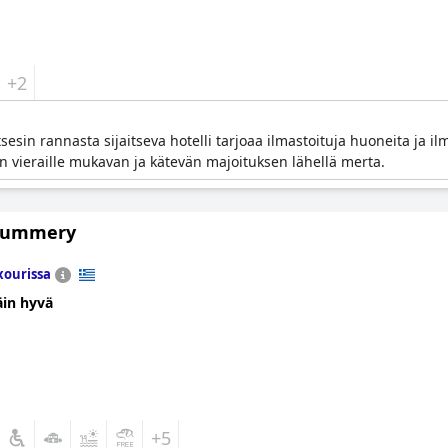
+2
esin rannasta sijaitseva hotelli tarjoaa ilmastoituja huoneita ja i
en vieraille mukavan ja kätevän majoituksen lähellä merta.
 Summery
xourissa
äin hyvä
+5