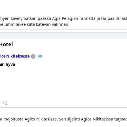
 lyhyen kävelymatkan päässä Agia Pelagian rannalta ja tarjoaa ilmas
veluihin tekee siitä kätevän valinnan.
 Hotel
ios Nikitaksessa
äin hyvä
+2
a majoitusta Agios Nikitasissa. Sen sijainti Agios Nikitasissa tarjoa