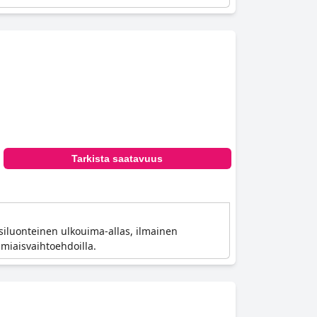
Tarkista saatavuus
usiluonteinen ulkouima-allas, ilmainen
amiaisvaihtoehdoilla.