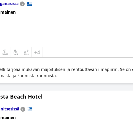
ganasissa
omainen
+4
elli tarjoaa mukavan majoituksen ja rentouttavan ilmapiirin. Se on 
mästä ja kauniista rannoista.
ista Beach Hotel
nitsesissä
omainen