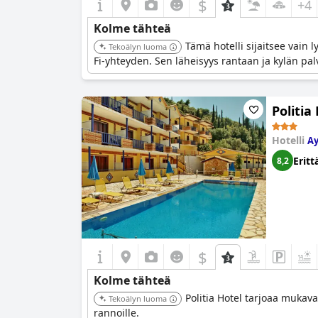
$
+4
Kolme tähteä
Tämä hotelli sijaitsee vain
Tekoälyn luoma
Fi-yhteyden. Sen läheisyys rantaan ja kylän pal
Politia
Hotelli
Ay
Eritt
8,2
$
Kolme tähteä
Politia Hotel tarjoaa mukava
Tekoälyn luoma
rannoille.