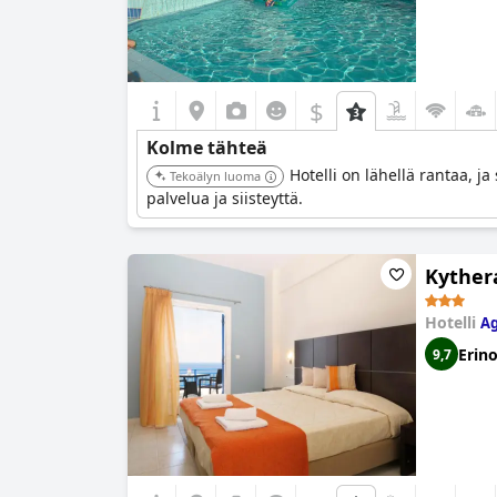
$
Kolme tähteä
Hotelli on lähellä rantaa, ja
Tekoälyn luoma
palvelua ja siisteyttä.
Kythera
Hotelli
Ag
Erin
9,7