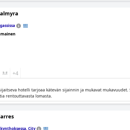
Palmyra
gassissa
omainen
+4
ijaitseva hotelli tarjoaa kätevän sijainnin ja mukavat mukavuudet. Se
tia rentouttavasta lomasta.
Varres
kynthoksessa, City