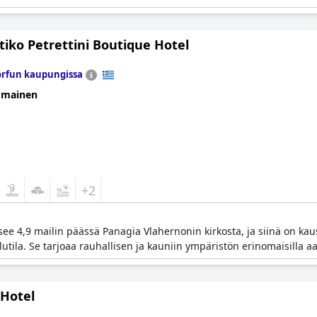
iko Petrettini Boutique Hotel
rfun kaupungissa
omainen
+2
tsee 4,9 mailin päässä Panagia Vlahernonin kirkosta, ja siinä on ka
lutila. Se tarjoaa rauhallisen ja kauniin ympäristön erinomaisilla a
 Hotel