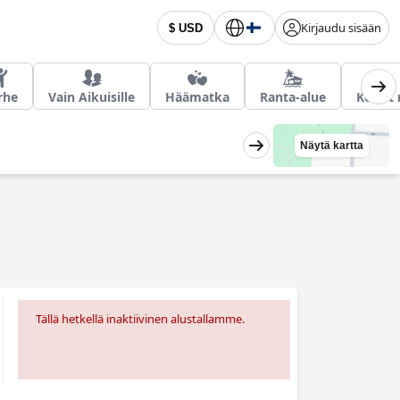
Kirjaudu sisään
$ USD
rhe
Vain Aikuisille
Häämatka
Ranta-alue
Koirat 
Näytä kartta
Tällä hetkellä inaktiivinen alustallamme.