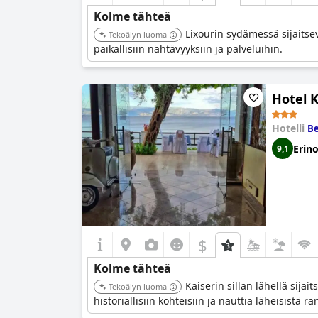
Kolme tähteä
Lixourin sydämessä sijaitse
Tekoälyn luoma
paikallisiin nähtävyyksiin ja palveluihin.
Hotel K
Hotelli
Be
Erin
9,1
$
Kolme tähteä
Kaiserin sillan lähellä sijai
Tekoälyn luoma
historiallisiin kohteisiin ja nauttia läheisistä ra