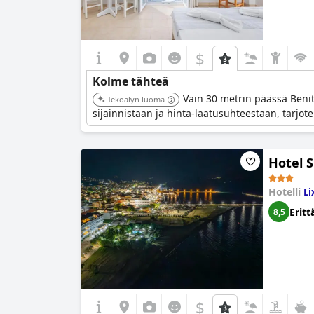
$
Kolme tähteä
Vain 30 metrin päässä Benits
Tekoälyn luoma
sijainnistaan ja hinta-laatusuhteestaan, tarjot
Hotel
Hotelli
Li
Eritt
8,5
$