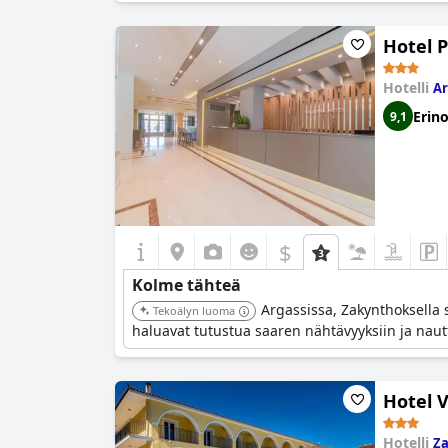
Hotel 
Hotelli
Ar
Erin
9,1
$
Kolme tähteä
Argassissa, Zakynthoksella s
Tekoälyn luoma
haluavat tutustua saaren nähtävyyksiin ja naut
Hotel 
Hotelli
Za