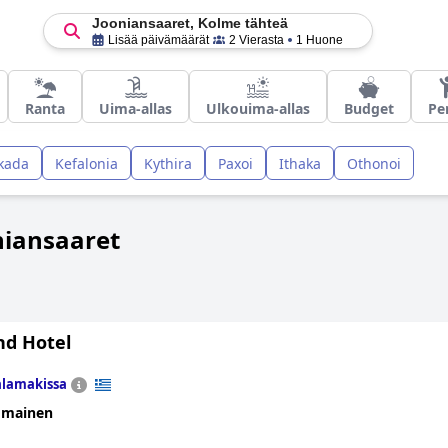
Jooniansaaret, Kolme tähteä
Lisää päivämäärät
2 Vierasta
1 Huone
Ranta
Uima-allas
Ulkouima-allas
Budget
Pe
kada
Kefalonia
Kythira
Paxoi
Ithaka
Othonoi
niansaaret
nd Hotel
lamakissa
omainen