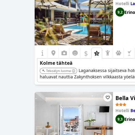
Hotelli
La
Erin
9,2
$
Kolme tähteä
Laganaksessa sijaitseva hot
Tekoälyn luoma
haluavat nauttia Zakynthoksen vilkkaasta yöelä
Bella V
Hotelli
Be
Erin
9,3