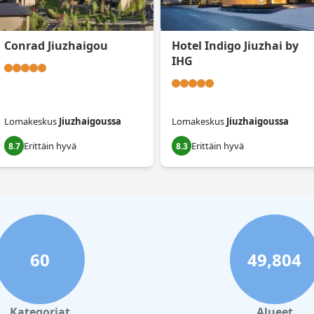
Conrad Jiuzhaigou
Hotel Indigo Jiuzhai by
IHG
Lomakeskus
Jiuzhaigoussa
Lomakeskus
Jiuzhaigoussa
Erittäin hyvä
Erittäin hyvä
8.7
8.3
60
49,804
Kategoriat
Alueet