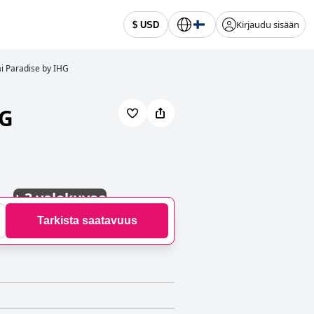
Kirjaudu sisään
$ USD
ai Paradise by IHG
HG
+
3 valokuvaa
Tarkista saatavuus