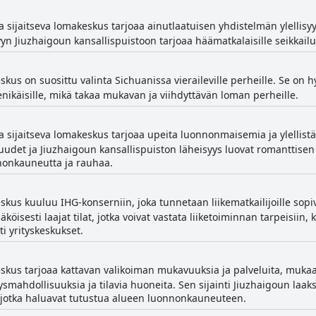
a sijaitseva lomakeskus tarjoaa ainutlaatuisen yhdistelmän ylellis
yn Jiuzhaigoun kansallispuistoon tarjoaa häämatkalaisille seikkail
us on suosittu valinta Sichuanissa vieraileville perheille. Se on h
ikenikäisille, mikä takaa mukavan ja viihdyttävän loman perheille.
 sijaitseva lomakeskus tarjoaa upeita luonnonmaisemia ja ylellistä 
udet ja Jiuzhaigoun kansallispuiston läheisyys luovat romanttisen 
nnonkauneutta ja rauhaa.
kus kuuluu IHG-konserniin, joka tunnetaan liikematkailijoille sop
isesti laajat tilat, jotka voivat vastata liiketoiminnan tarpeisiin, 
ti yrityskeskukset.
kus tarjoaa kattavan valikoiman mukavuuksia ja palveluita, mukaa
ysmahdollisuuksia ja tilavia huoneita. Sen sijainti Jiuzhaigoun laak
le, jotka haluavat tutustua alueen luonnonkauneuteen.