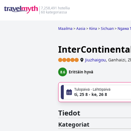
7,258,491 hotellia
60 kategoriassa
Maailma
>
Aasia
>
Kiina
>
Sichuan
>
Ngawa T
InterContinental
Jiuzhaigou
,
Ganhaizi, 
Erittäin hyvä
8.6
Tulopäivä - Lähtöpäivä
ti, 25 8 - ke, 26 8
Tiedot
Kategoriat