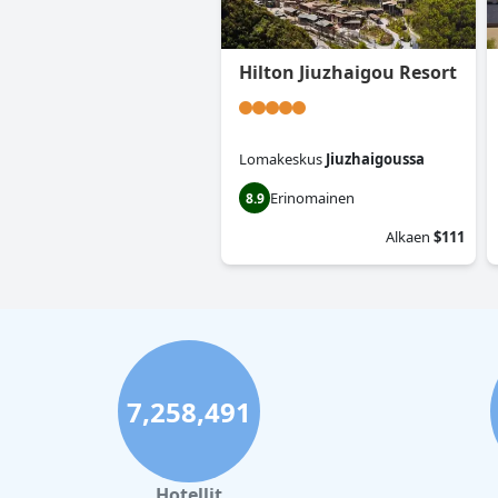
Hilton Jiuzhaigou Resort
Lomakeskus
Jiuzhaigoussa
Erinomainen
8.9
Alkaen
$111
7,258,491
Hotellit