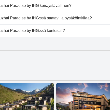
zhai Paradise by IHG ei tarjoa kylpylää.
iuzhai Paradise by IHG koiraystävällinen?
hai Paradise by IHG ei salli koiria.
uzhai Paradise by IHG:ssä saatavilla pysäköintitilaa?
 Jiuzhai Paradise by IHG tarjoaa pysäköintimahdollisuuden.
iuzhai Paradise by IHG:ssä kuntosali?
zhai Paradise by IHG ei ole kuntosalia.