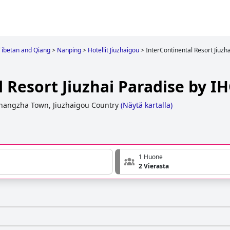
ibetan and Qiang
>
Nanping
>
Hotellit Jiuzhaigou
>
InterContinental Resort Jiuzh
 Resort Jiuzhai Paradise by I
Zhangzha Town, Jiuzhaigou Country
(
Näytä kartalla
)
1 Huone
2 Vierasta