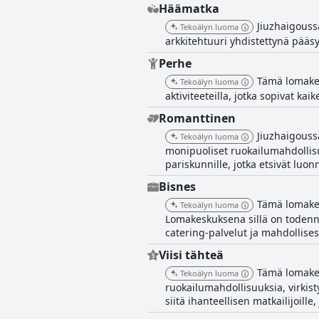
Häämatka
Jiuzhaigouss
Tekoälyn luoma
arkkitehtuuri yhdistettynä pääsy
Perhe
Tämä lomakesk
Tekoälyn luoma
aktiviteeteilla, jotka sopivat ka
Romanttinen
Jiuzhaigoussa
Tekoälyn luoma
monipuoliset ruokailumahdollisu
pariskunnille, jotka etsivät luo
Bisnes
Tämä lomakes
Tekoälyn luoma
Lomakeskuksena sillä on todennäkö
catering-palvelut ja mahdollises
Viisi tähteä
Tämä lomakes
Tekoälyn luoma
ruokailumahdollisuuksia, virkist
siitä ihanteellisen matkailijoil