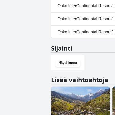
Ei, InterContinental Resort Jiu
Onko InterContinental Resort J
Ei, InterContinental Resort Jiuz
Onko InterContinental Resort Ji
Kyllä, InterContinental Resort
Onko InterContinental Resort J
Ei, InterContinental Resort Jiu
Sijainti
Näytä kartta
Lisää vaihtoehtoja