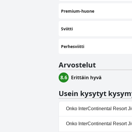
Premium-huone
Sviitti
Perhesviitti
Arvostelut
8.6
Erittäin hyvä
Usein kysytyt kysym
Onko InterContinental Resort J
Ei, InterContinental Resort Jiu
Onko InterContinental Resort Ji