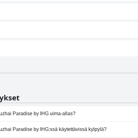
ykset
iuzhai Paradise by IHG uima-allas?
zhai Paradise by IHG ei ole uima-allasta.
uzhai Paradise by IHG:ssä käytettävissä kylpylä?