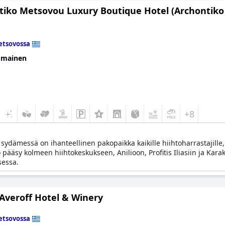
tiko Metsovou Luxury Boutique Hotel (Archontik
tsovossa
omainen
+8
n sydämessä on ihanteellinen pakopaikka kaikille hiihtoharrastajill
o pääsy kolmeen hiihtokeskukseen, Anilioon, Profitis Iliasiin ja Kara
sessa.
 Averoff Hotel & Winery
tsovossa