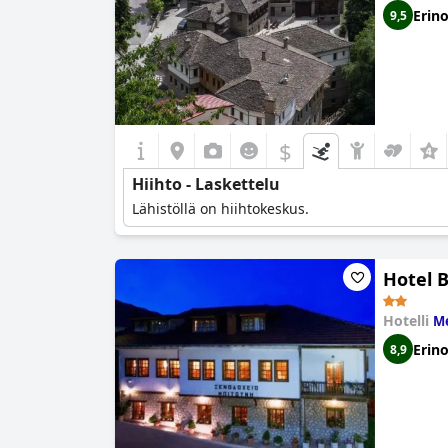
Erin
9,5
$
Hiihto - Laskettelu
Lähistöllä on hiihtokeskus.
Hotel B
Hotelli
Me
Erin
8,9