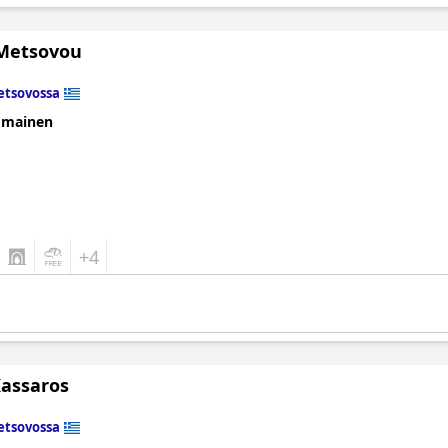
 Metsovou
tsovossa
omainen
+4
Kassaros
tsovossa