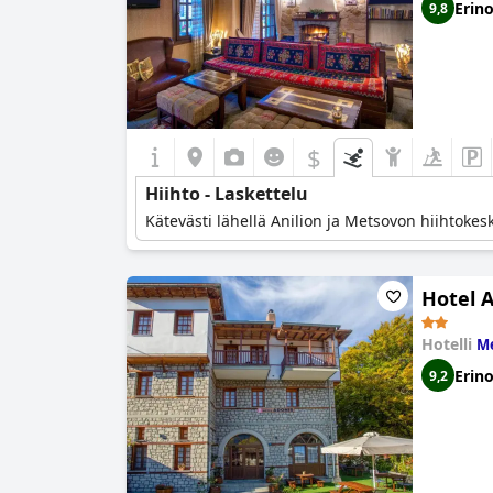
Erin
9,8
$
Hiihto - Laskettelu
Kätevästi lähellä Anilion ja Metsovon hiihtokes
Hotel 
Hotelli
Me
Erin
9,2