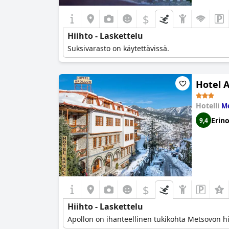
$
Hiihto - Laskettelu
Suksivarasto on käytettävissä.
Hotel 
Hotelli
Me
Erin
9,4
$
Hiihto - Laskettelu
Apollon on ihanteellinen tukikohta Metsovon h