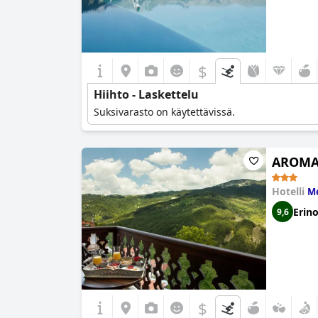
$
Hiihto - Laskettelu
Suksivarasto on käytettävissä.
AROMA 
Hotelli
Me
Erin
9,6
$