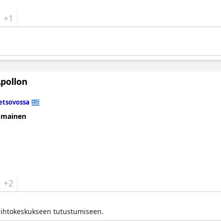
+1
Apollon
tsovossa
omainen
+2
iihtokeskukseen tutustumiseen.