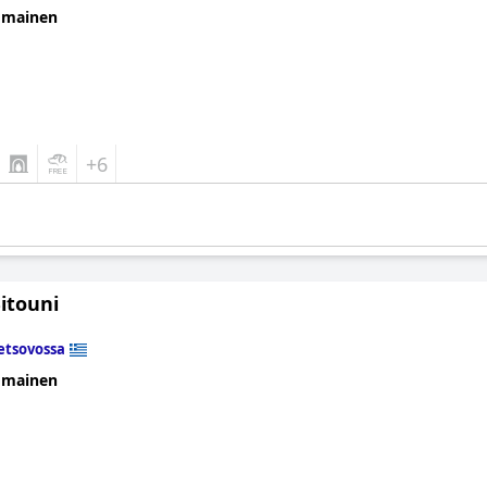
omainen
+6
itouni
tsovossa
omainen