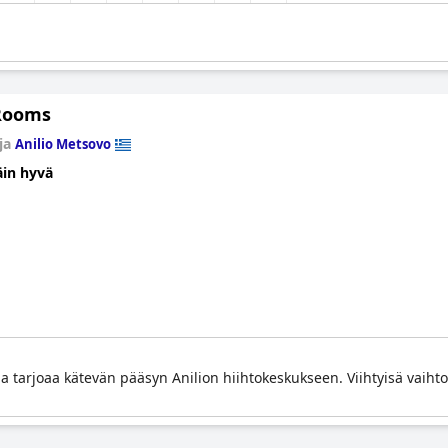
 Rooms
ja
Anilio Metsovo
äin hyvä
ja tarjoaa kätevän pääsyn Anilion hiihtokeskukseen. Viihtyisä vaihto