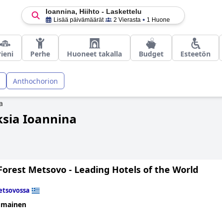
Ioannina, Hiihto - Laskettelu
Lisää päivämäärät
2 Vierasta
1 Huone
ieni
Perhe
Huoneet takalla
Budget
Esteetön
Anthochorion
a
uksia Ioannina
Forest Metsovo - Leading Hotels of the World
tsovossa
omainen