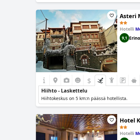
Asteri
Hotelli
Me
Erin
9,1
$
Hiihto - Laskettelu
Hiihtokeskus on 5 km:n päässä hotellista.
Hotel 
Hotelli
Me