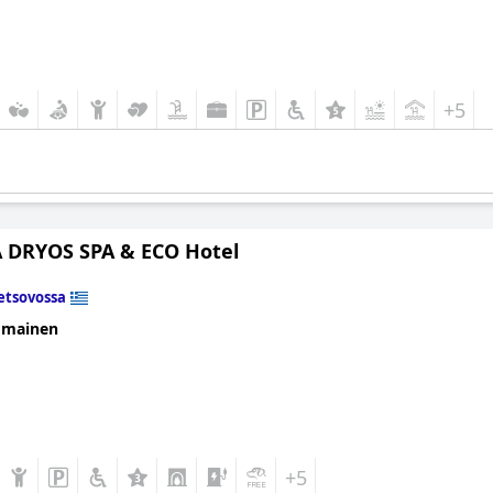
+5
DRYOS SPA & ECO Hotel
tsovossa
omainen
+5