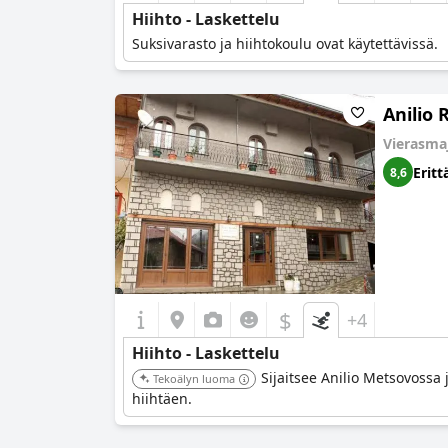
Hiihto - Laskettelu
Suksivarasto ja hiihtokoulu ovat käytettävissä.
Anilio
Vierasma
Eritt
8,6
$
+4
Hiihto - Laskettelu
Sijaitsee Anilio Metsovossa 
Tekoälyn luoma
hiihtäen.