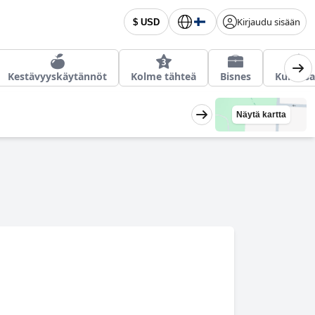
Kirjaudu sisään
$ USD
Kestävyyskäytännöt
Kolme tähteä
Bisnes
Kuntosa
Näytä kartta