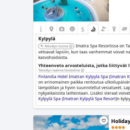
$
Kylpylä
Imatra Spa Resortissa on Ta
Tekoälyn luoma
vetoavat lapsiin, kun taas vanhemmat voivat nau
kasvohoidoista.
Yhteenveto arvosteluista, jotka liittyvät 
Tekoälyn laatima tiivistelmä
Finlandia Hotel Imatran Kylpylä Spa (Imatran K
on erinomainen paikka rentoutua ulkoilupäivän 
lämpötilan ja hyvin suunnitellut vesialueet. La
nykyaikaisista laitteistaan. Lisäksi vieraat vo
Kylpylä Spa (Imatran Kylpylä Spa Resort)
n kylpy
Holida