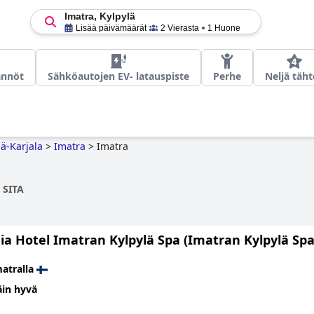
Imatra, Kylpylä
Lisää päivämäärät
2 Vierasta
1 Huone
ännöt
Sähköautojen EV- latauspiste
Perhe
Neljä täht
lä-Karjala
>
Imatra
>
Imatra
 SITA
ia Hotel Imatran Kylpylä Spa (Imatran Kylpylä Spa
atralla
äin hyvä