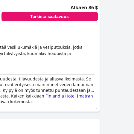
Alkaen 86 $
Tarkista saatavuus
ää vesiliukumäkiä ja vesiputouksia, jotka
rttikylvyistä, kuumakivihoidoista ja
uudesta, tilavuudesta ja allasvalikoimasta. Se
kut ovat erityisesti maininneet veden lämpimän
sta. Kylpylä on myös tunnettu puhtaudestaan ja
pasta. Kaiken kaikkiaan
Finlandia Hotel Imatran
istävää kokemusta.