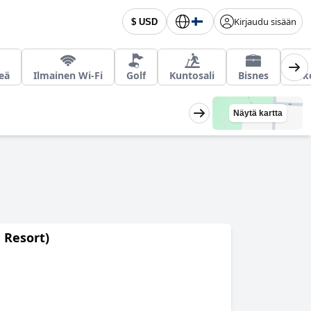
Kirjaudu sisään
$ USD
eä
Ilmainen Wi-Fi
Golf
Kuntosali
Bisnes
Ulk
Näytä kartta
 Resort)