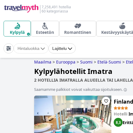
7,258,491 hotellia
60 kategoriassa
Kylpylä
Esteetön
Romanttinen
Kestävyyskäyt
Hintaluokka
Lajittelu
Maailma
>
Eurooppa
>
Suomi
>
Etelä-Suomi
>
Ete
Kylpylähotellit Imatra
2 HOTELLIA IMATRALLA ALUEELLA TAI LAHELLA
Saamamme palkkiot voivat vaikuttaa sijoitukseen.
Finland
Hotelli
Im
Eritt
8,3