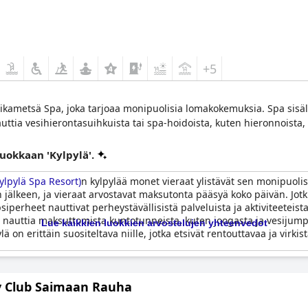
+5
ikametsä Spa, joka tarjoaa monipuolisia lomakokemuksia. Spa sisält
ttia vesihierontasuihkuista tai spa-hoidoista, kuten hieronnoista, y
luokkaan 'Kylpylä'.
ylpylä Spa Resort)
n kylpylää monet vieraat ylistävät sen monipuolis
jälkeen, ja vieraat arvostavat maksutonta pääsyä koko päivän. Jot
psiperheet nauttivat perheystävällisistä palveluista ja aktiviteetei
ivat nauttia maksuttomista kuntotunneista, kuten joogasta ja vesijum
Lue kaikkien luokkien arvostelujen yhteenvedot
lä on erittäin suositeltava niille, jotka etsivät rentouttavaa ja virk
y Club Saimaan Rauha