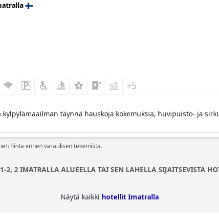
atralla
+5
 kylpylämaailman täynnä hauskoja kokemuksia, huvipuisto- ja sirku
linen hinta ennen varauksen tekemistä.
1-2, 2 IMATRALLA ALUEELLA TAI SEN LAHELLA SIJAITSEVISTA HO
Näytä kaikki
hotellit Imatralla