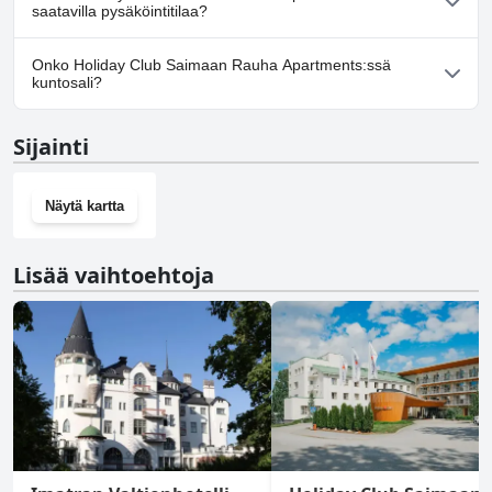
saatavilla pysäköintitilaa?
Kyllä, Holiday Club Saimaan Rauha Apartments tarjoaa
Onko Holiday Club Saimaan Rauha Apartments:ssä
pysäköintimahdollisuuden.
kuntosali?
Ei, Holiday Club Saimaan Rauha Apartments ei ole kuntosalia.
Sijainti
Näytä kartta
Lisää vaihtoehtoja