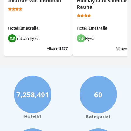
Imatran Valtionhotelli
Holiday Club Saimaan
Rauha
Hotelli
Imatralla
Hotelli
Imatralla
Erittäin hyvä
Hyvä
8.3
7.9
Alkaen
$127
Alkaen
$
7,258,491
60
Hotellit
Kategoriat