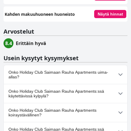
Kahden makuuhuoneen huoneisto
Näytä hinnat
Arvostelut
8.4
Erittäin hyvä
Usein kysytyt kysymykset
Onko Holiday Club Saimaan Rauha Apartments uima-
allas?
Kyllä, Holiday Club Saimaan Rauha Apartments:ssä on uima-
Onko Holiday Club Saimaan Rauha Apartments:ssä
allas/altaita, jotka kuuluvat yhteen tai useampaan seuraavista
käytettävissä kylpylä?
luokista: Lämmitetty uima-allas, Sisäuima-allas.
Ei, Holiday Club Saimaan Rauha Apartments ei tarjoa kylpylää.
Onko Holiday Club Saimaan Rauha Apartments
koiraystävällinen?
Ei, Holiday Club Saimaan Rauha Apartments ei salli koiria.
Onko Holiday Club Saimaan Rauha Apartments:ssä