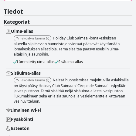
Tiedot
Kategoriat
Uima-allas
Holiday Club Saimaa -lomakeskuksen
Tekoälyn luoma
alueella sijaitsevien huoneistojen vieraat pääsevät käyttämään
lomakeskuksen allastiloja. Tämä sisältää pääsyn useisiin uima-
altaisiin ja saunoihin.
Lämmitetty uima-allas
Sisäuima-allas
Sisäuima-allas
Näissä huoneistoissa majoittuvilla asiakkailla
Tekoälyn luoma
on täysi pääsy Holiday Club Saimaan 'Cirque de Saimaa' -kylpylään
ja vesipuistoon. Tämä sisältää neljä sisäuima-allasta, vesipuiston
liukumäkineen sekä erilaisia saunoja ja vesielementtejä kattavaan
vesihuvitteluun.
Ilmainen Wi-Fi
Pysäköinti
Esteetön