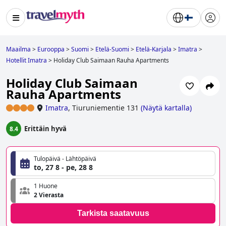
Maailma
>
Eurooppa
>
Suomi
>
Etelä-Suomi
>
Etelä-Karjala
>
Imatra
>
Hotellit Imatra
>
Holiday Club Saimaan Rauha Apartments
Holiday Club Saimaan
Rauha Apartments
Imatra
,
Tiuruniementie 131
(
Näytä kartalla
)
Erittäin hyvä
8.4
Tulopäivä - Lähtöpäivä
to, 27 8 - pe, 28 8
1 Huone
2 Vierasta
Tarkista saatavuus