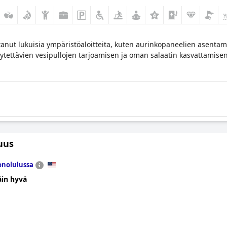
anut lukuisia ympäristöaloitteita, kuten aurinkopaneelien asenta
ytettävien vesipullojen tarjoamisen ja oman salaatin kasvattamise
uus
nolulussa
äin hyvä