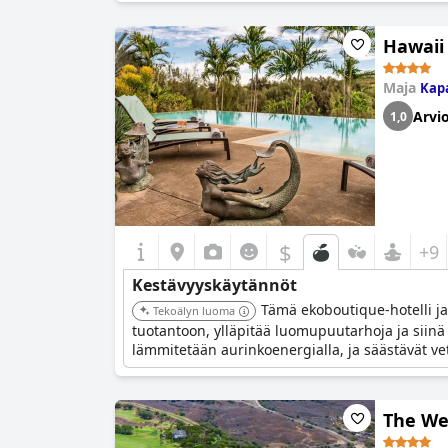
Hawaii
Maja
Kap
Arvio
1,0
$
+9
Kestävyyskäytännöt
Tämä ekoboutique-hotelli j
Tekoälyn luoma
tuotantoon, ylläpitää luomupuutarhoja ja siinä
lämmitetään aurinkoenergialla, ja säästävät vett
The We