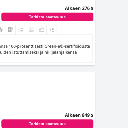
Alkaen 276 $
Tarkista saatavuus
+5
ansa 100-prosenttisesti Green-e®-sertifioidusta
den istuttamiseksi ja hiilijalanjälkensä
Alkaen 849 $
Tarkista saatavuus