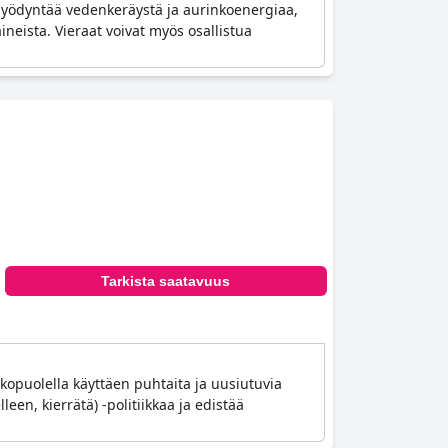
hyödyntää vedenkeräystä ja aurinkoenergiaa,
ineista. Vieraat voivat myös osallistua
Tarkista saatavuus
lkopuolella käyttäen puhtaita ja uusiutuvia
en, kierrätä) -politiikkaa ja edistää