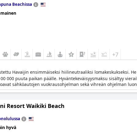
puna Beachissa
omainen
+7
ttu Havaijin ensimmäiseksi hiilineutraaliksi lomakeskukseksi. He
 100 000 puuta paikan päälle. Hyväntekeväisyysmaksu sisältyy vierai
rjoavat sähköautojen vuokrausohjelman sekä vihreän ohjelman luo
ani Resort Waikiki Beach
nolulussa
äin hyvä