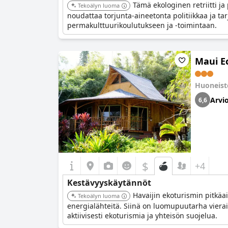
Tämä ekologinen retriitti 
Tekoälyn luoma
noudattaa torjunta-aineetonta politiikkaa ja tar
permakulttuurikoulutukseen ja -toimintaan.
Maui E
Huoneis
Arvio
6,6
$
+4
Kestävyyskäytännöt
Havaijin ekoturismin pitkäai
Tekoälyn luoma
energialähteitä. Siinä on luomupuutarha vieraid
aktiivisesti ekoturismia ja yhteisön suojelua.