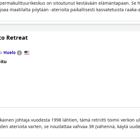
ja permakulttuurikeskus on sitoutunut kestävään elämäntapaan. Se 
joaa maatilalta pöytään -aterioita paikallisesti kasvatetuista raaka-a
co Retreat
to
Huelo
itu
kainen johtaja vuodesta 1998 lähtien, tämä retriitti toimii verkon u
en aterioita varten, se noudattaa vahvaa 3R (vähennä, käytä uudelle