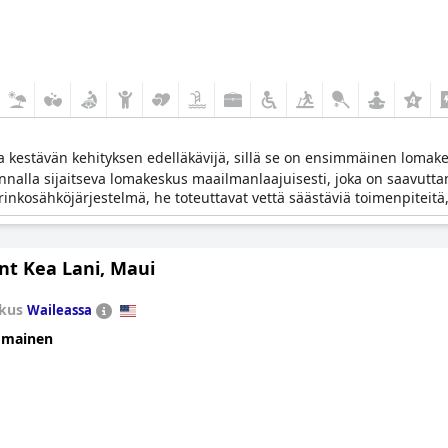
kestävän kehityksen edelläkävijä, sillä se on ensimmäinen lomakes
nnalla sijaitseva lomakeskus maailmanlaajuisesti, joka on saavutta
urinkosähköjärjestelmä, he toteuttavat vettä säästäviä toimenpiteitä,
nt Kea Lani, Maui
kus
Waileassa
omainen