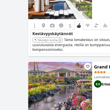
$
Kestävyyskäytännöt
Tämä lomakeskus on sitoutun
Tekoälyn luoma
uusiutuvasta energiasta. Heillä on kumppanuus 
kompensoimiseksi.
Grand 
Lomakes
Erin
8,9