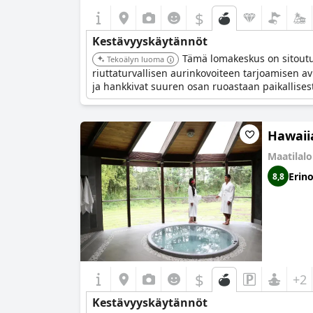
$
Kestävyyskäytännöt
Tämä lomakeskus on sitout
Tekoälyn luoma
riuttaturvallisen aurinkovoiteen tarjoamisen av
ja hankkivat suuren osan ruoastaan paikallisest
Hawaii
Maatila
Erin
8,8
$
+2
Kestävyyskäytännöt