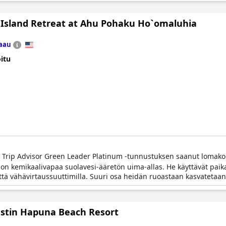
 Island Retreat at Ahu Pohaku Ho`omaluhia
aau
itu
a Trip Advisor Green Leader Platinum -tunnustuksen saanut loma
 on kemikaalivapaa suolavesi-ääretön uima-allas. He käyttävät paika
ä vähävirtaussuuttimilla. Suuri osa heidän ruoastaan kasvatetaan tila
stin Hapuna Beach Resort