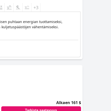
+3
misen puhtaan energian tuottamiseksi,
n kuljetuspäästöjen vähentämiseksi.
Alkaen 161 $
Tarkista saatavuus