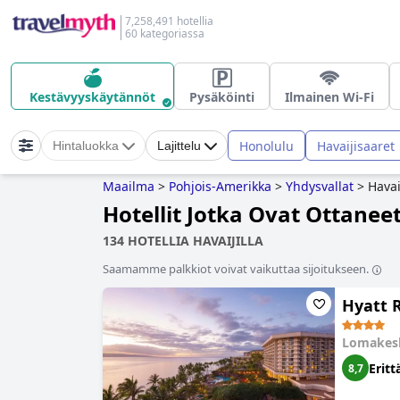
7,258,491 hotellia
60 kategoriassa
Kestävyyskäytännöt
Pysäköinti
Ilmainen Wi-Fi
Honolulu
Havaijisaaret
Hintaluokka
Lajittelu
Maailma
>
Pohjois-Amerikka
>
Yhdysvallat
>
Havai
Hotellit Jotka Ovat Ottanee
134 HOTELLIA HAVAIJILLA
Saamamme palkkiot voivat vaikuttaa sijoitukseen.
Hyatt 
Lomakes
Eritt
8,7