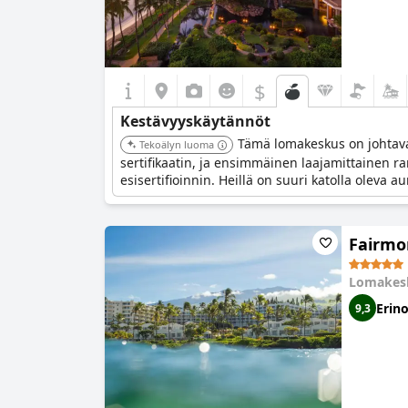
$
Kestävyyskäytännöt
Tämä lomakeskus on johtava 
Tekoälyn luoma
sertifikaatin, ja ensimmäinen laajamittainen ra
esisertifioinnin. Heillä on suuri katolla oleva a
ja heillä on kattava kierrätysohjelma.
Fairmo
Lomakes
Erin
9,3