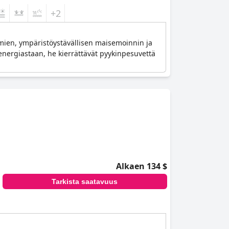
+2
ien, ympäristöystävällisen maisemoinnin ja
 energiastaan, he kierrättävät pyykinpesuvettä
Alkaen 134 $
Tarkista saatavuus