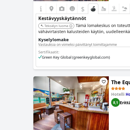
$
Kestävyyskäytännöt
Tämä lomakeskus on toteutt
Tekoälyn luoma
vähävirtaisten kalusteiden käytön, uudelleenkä
Kyselylomake
Vastauksia on viimeksi päivittänyt toimittajamme
Sertifikaatit:
Green Key Global (greenkeyglobal.com)
The Eq
Hotelli
Ho
Eritt
8,1