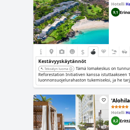
Hotelli
Ha
Erin
9,1
$
Kestävyyskäytännöt
Tämä lomakeskus on tunnuste
Tekoälyn luoma
Reforestation Initiativen kanssa istuttaakseen
luonnonsuojelurahaston tukemiseksi, ja he ta
'Alohil
Hotelli
Ho
Eritt
8,2