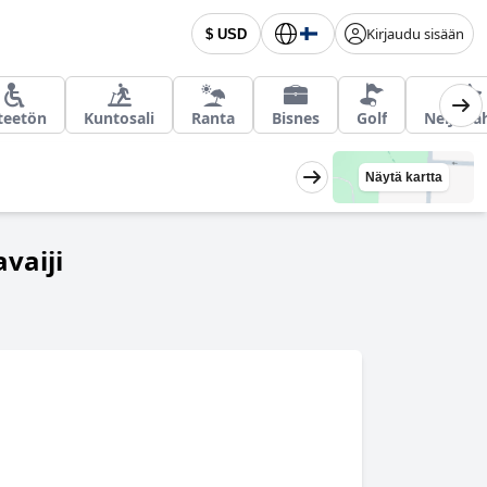
Kirjaudu sisään
$ USD
teetön
Kuntosali
Ranta
Bisnes
Golf
Neljä tä
Näytä kartta
vaiji