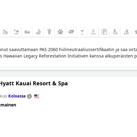
ut saavuttamaan PAS 2060 hiilineutraaliussertifikaatin ja saa virt
Hawaiian Legacy Reforestation Initiativen kanssa alkuperäisten pui
Hyatt Kauai Resort & Spa
kus
Koloassa
omainen