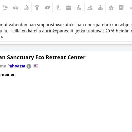
unut vähentämään ympäristövaikutuksiaan energiatehokkuusohjelm
ulla. Heillä on katolla aurinkopaneelit, jotka tuottavat 20 % heidän
i.
an Sanctuary Eco Retreat Center
loma
Pahoassa
omainen