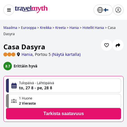
Maailma
>
Eurooppa
>
Kreikka
>
Kreeta
>
Hania
>
Hotellit Hania
>
Casa
Dasyra
Casa Dasyra
Hania
,
Portou 5
(
Näytä kartalla
)
Erittäin hyvä
8.7
Tulopäivä - Lähtöpäivä
to, 27 8 - pe, 28 8
1 Huone
2 Vierasta
Tarkista saatavuus