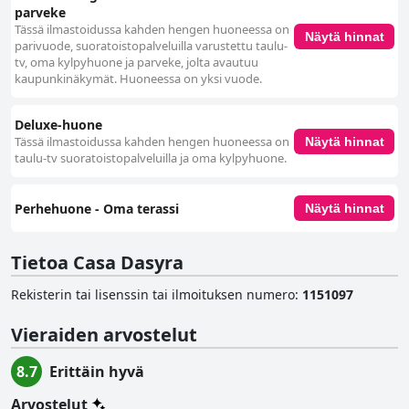
parveke
Tässä ilmastoidussa kahden hengen huoneessa on
Näytä hinnat
parivuode, suoratoistopalveluilla varustettu taulu-
tv, oma kylpyhuone ja parveke, jolta avautuu
kaupunkinäkymät. Huoneessa on yksi vuode.
Deluxe-huone
Tässä ilmastoidussa kahden hengen huoneessa on
Näytä hinnat
taulu-tv suoratoistopalveluilla ja oma kylpyhuone.
Perhehuone - Oma terassi
Näytä hinnat
Tietoa Casa Dasyra
Rekisterin tai lisenssin tai ilmoituksen numero
:
1151097
Vieraiden arvostelut
8.7
Erittäin hyvä
Arvostelut