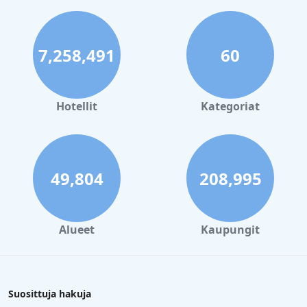
7,258,491
60
Hotellit
Kategoriat
49,804
208,995
Alueet
Kaupungit
Suosittuja hakuja