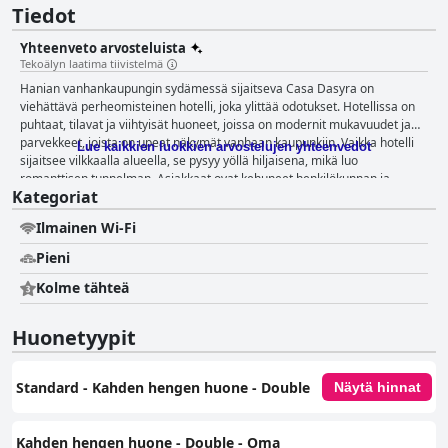
Tiedot
Yhteenveto arvosteluista
Tekoälyn laatima tiivistelmä
Hanian vanhankaupungin sydämessä sijaitseva Casa Dasyra on
viehättävä perheomisteinen hotelli, joka ylittää odotukset. Hotellissa on
puhtaat, tilavat ja viihtyisät huoneet, joissa on modernit mukavuudet ja
parvekkeet, joista on upeat näkymät vanhaan kaupunkiin. Vaikka hotelli
Lue kaikkien luokkien arvostelujen yhteenvedot
sijaitsee vilkkaalla alueella, se pysyy yöllä hiljaisena, mikä luo
romanttisen tunnelman. Asiakkaat ovat kehuneet henkilökunnan ja
Kategoriat
omistajien poikkeuksellista vieraanvaraisuutta, sillä he luovat viihtyisän ja
kodikkaan ympäristön. Sängyt ovat poikkeuksellisen mukavat, ja hotelli
Ilmainen Wi-Fi
tarjoaa erityisen huonepalvelun, joka pitää majoitustilat tahrattoman
puhtaina. Vaikka joissakin kadulle avautuvissa huoneissa ei ehkä ole
Pieni
riittävää valaistusta tai ne voivat olla meluisia, vieraat kuvaavat Casa
Dasyraa erinomaiseksi valinnaksi Hanian vierailijoille, sillä kaikki on
Kolme tähteä
helposti saavutettavissa, mukaan lukien rannat, ostosmahdollisuudet ja
historialliset maamerkit.
Huonetyypit
Standard - Kahden hengen huone - Double
Näytä hinnat
Kahden hengen huone - Double - Oma