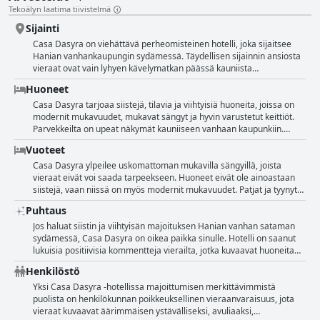
Tekoälyn laatima tiivistelmä
Sijainti
Casa Dasyra on viehättävä perheomisteinen hotelli, joka sijaitsee
Hanian vanhankaupungin sydämessä. Täydellisen sijainnin ansiosta
vieraat ovat vain lyhyen kävelymatkan päässä kauniista
venetsialaisesta vanhasta satamasta ja upeiden ravintoloiden ja
Huoneet
baarien ympäröimänä. Vaikka hotelli sijaitsee vilkkaalla alueella, se
pysyy yöllä rauhallisena, ja joistakin huoneista on upeat näkymät
Casa Dasyra tarjoaa siistejä, tilavia ja viihtyisiä huoneita, joissa on
vanhoihin kirkkoihin ja kahviloihin. Omistajat ovat uskomattoman
modernit mukavuudet, mukavat sängyt ja hyvin varustetut keittiöt.
avuliaita ja mukautuvia, järjestävät taksit ja varmistavat, että vieraat
Parvekkeilta on upeat näkymät kauniiseen vanhaan kaupunkiin.
tuntevat olonsa kotoisaksi. Casa Dasyra on täydellinen tukikohta
Hotelli sijaitsee hyvällä paikalla ja on rauhallinen, vaikka se on
Vuoteet
tämän taianomaisen kaupungin tutkimiseen, sillä kaikki on helposti
vilkkaan kaupungin sydämessä. Omistautunut huonepalvelu pitää
saavutettavissa, kuten rannat, ostosmahdollisuudet ja historialliset
huoneet moitteettomasti puhtaina, ja ystävälliset ja huomaavaiset
Casa Dasyra ylpeilee uskomattoman mukavilla sängyillä, joista
maamerkit.
isännät saavat vieraat tuntemaan olonsa kotoisaksi. Jotkut huoneet
vieraat eivät voi saada tarpeekseen. Huoneet eivät ole ainoastaan
saattavat olla pieniä, mutta ne ovat hyvin hinnoiteltuja ja niissä on
siistejä, vaan niissä on myös modernit mukavuudet. Patjat ja tyynyt
kaikki tarvittavat mukavuudet. Hotellissa on viehättävä, romanttinen
ovat erittäin mukavat, ja jotkut vieraat kuvaavat niitä jopa
Puhtaus
tunnelma, ja historiallinen rakennus täydentää sisustusta. Joissakin
poikkeuksellisiksi. Vaikka eräällä vieraalla oli meluisa ja pimeä
kadulle avautuvissa huoneissa ei kuitenkaan välttämättä ole
pohjakerroksen huone, he suosittelevat varaamaan yläkerran
Jos haluat siistin ja viihtyisän majoituksen Hanian vanhan sataman
riittävästi valaistusta tai ne voivat olla meluisia ympäröivien
huoneen paremman kokemuksen saamiseksi. Ainoa pieni kritiikki on
sydämessä, Casa Dasyra on oikea paikka sinulle. Hotelli on saanut
kahviloiden ja ravintoloiden vuoksi. Kaiken kaikkiaan Casa Dasyra on
ehdotus kahdenlaisista tyynyistä eri mieltymysten tyydyttämiseksi.
lukuisia positiivisia kommentteja vierailta, jotka kuvaavat huoneita
erinomainen valinta Hanian vierailijoille.
Kaiken kaikkiaan vieraat eivät voineet moittia mitään, ja he
"uskomattoman puhtaiksi", "tahrattoman puhtaiksi" ja "erittäin
Henkilöstö
suosittelevat Casa Dasyraa sen erittäin mukavien sänkyjen vuoksi.
puhtaiksi". Vieraat ovat myös kommentoineet ystävällisen ja
vieraanvaraisen isännän tarjoamaa erinomaista asiakaspalvelua.
Yksi Casa Dasyra -hotellissa majoittumisen merkittävimmistä
Hotelli on ryhtynyt kaikkiin tarvittaviin turvatoimiin ja
puolista on henkilökunnan poikkeuksellinen vieraanvaraisuus, jota
hygieniasääntöihin varmistaakseen vierailijoiden hyvinvoinnin.
vieraat kuvaavat äärimmäisen ystävälliseksi, avuliaaksi,