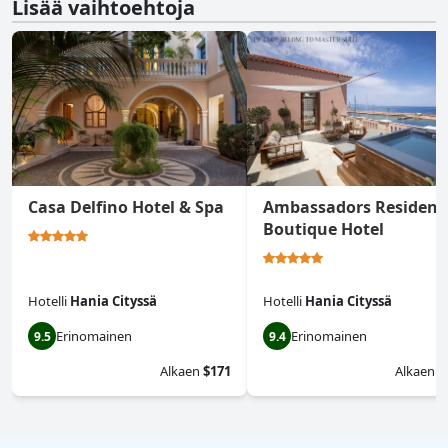
Lisää vaihtoehtoja
Casa Delfino Hotel & Spa
Ambassadors Residenc
Boutique Hotel
Hotelli
Hania Cityssä
Hotelli
Hania Cityssä
Erinomainen
Erinomainen
9.5
9.4
Alkaen
$171
Alkaen
$