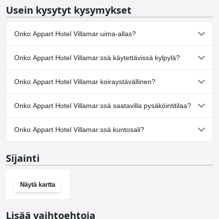
Usein kysytyt kysymykset
Onko Appart Hotel Villamar uima-allas?
Kyllä, Appart Hotel Villamar:ssä on uima-allas/altaita, jotka
Onko Appart Hotel Villamar:ssä käytettävissä kylpylä?
kuuluvat yhteen tai useampaan seuraavista luokista: Lastenallas,
Yksityinen uima-allas, Ulkouima-allas.
Ei, Appart Hotel Villamar ei tarjoa kylpylää.
Onko Appart Hotel Villamar koiraystävällinen?
Ei, Appart Hotel Villamar ei salli koiria.
Onko Appart Hotel Villamar:ssä saatavilla pysäköintitilaa?
Ei, Appart Hotel Villamar ei tarjoa pysäköintimahdollisuutta.
Onko Appart Hotel Villamar:ssä kuntosali?
Ei, Appart Hotel Villamar ei ole kuntosalia.
Sijainti
Näytä kartta
Lisää vaihtoehtoja