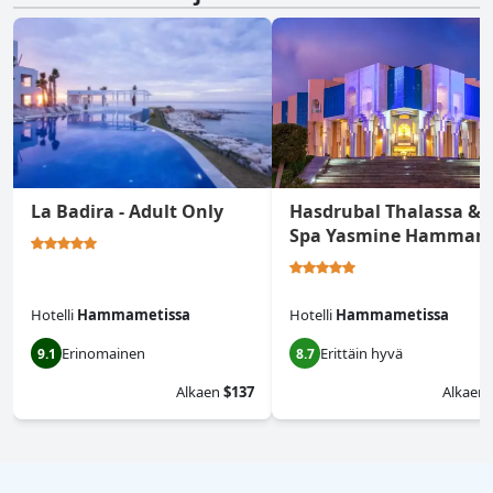
La Badira - Adult Only
Hasdrubal Thalassa &
Spa Yasmine Hammam
Hotelli
Hammametissa
Hotelli
Hammametissa
Erinomainen
Erittäin hyvä
9.1
8.7
Alkaen
$137
Alkaen