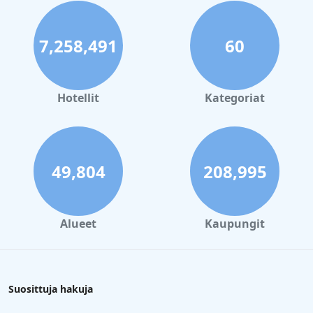
7,258,491
60
Hotellit
Kategoriat
49,804
208,995
Alueet
Kaupungit
Suosittuja hakuja