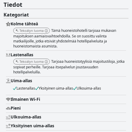
Tiedot
Kategoriat
Kolme tähteä
Tämä huoneistohotelli tarjoaa mukavan
Tekoälyn luoma
majoituksen aamiaisvaihtoehdoilla. Se on suosittu valinta
matkailijoille, jotka etsivät yhdistelmää hotellipalveluita ja
huoneistomaista asumista.
Lastenallas
Tarjoaa huoneistotyylisiä majoitustiloja, jotka
Tekoälyn luoma
sopivat perheille. Tarjoaa itsepalvelun joustavuuden
hotellipalveluilla.
Uima-allas
Lastenallas
Yksityinen uima-allas
Ulkouima-allas
Ilmainen Wi-Fi
Pieni
Ulkouima-allas
Yksityinen uima-allas