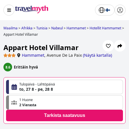
Maailma
>
Afrikka
>
Tunisia
>
Nabeul
>
Hammamet
>
Hotellit Hammamet
>
Appart Hotel Villamar
Appart Hotel Villamar
Hammamet
,
Avenue De La Paix
(
Näytä kartalla
)
Erittäin hyvä
8.6
Tulopäivä - Lähtöpäivä
to, 27 8 - pe, 28 8
1 Huone
2 Vierasta
Tarkista saatavuus