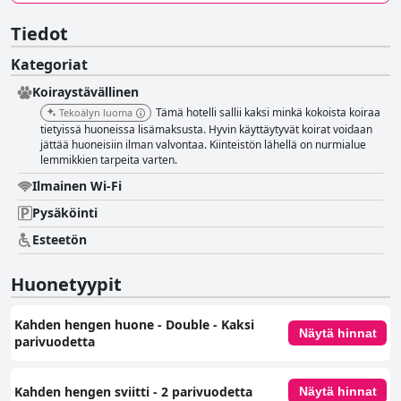
Tiedot
Kategoriat
Koiraystävällinen
Tämä hotelli sallii kaksi minkä kokoista koiraa
Tekoälyn luoma
tietyissä huoneissa lisämaksusta. Hyvin käyttäytyvät koirat voidaan
jättää huoneisiin ilman valvontaa. Kiinteistön lähellä on nurmialue
lemmikkien tarpeita varten.
Ilmainen Wi-Fi
Pysäköinti
Esteetön
Huonetyypit
Kahden hengen huone - Double - Kaksi
Näytä hinnat
parivuodetta
Kahden hengen sviitti - 2 parivuodetta
Näytä hinnat