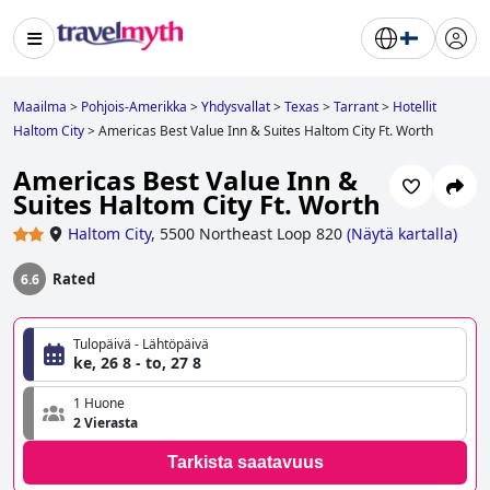
Maailma
>
Pohjois-Amerikka
>
Yhdysvallat
>
Texas
>
Tarrant
>
Hotellit
Haltom City
>
Americas Best Value Inn & Suites Haltom City Ft. Worth
Americas Best Value Inn &
Suites Haltom City Ft. Worth
Haltom City
,
5500 Northeast Loop 820
(
Näytä kartalla
)
Rated
6.6
Tulopäivä - Lähtöpäivä
ke, 26 8 - to, 27 8
1 Huone
2 Vierasta
Tarkista saatavuus