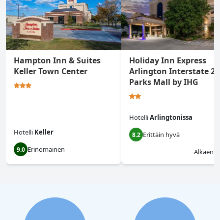
Hampton Inn & Suites
Holiday Inn Express
Keller Town Center
Arlington Interstate 20
Parks Mall by IHG
Hotelli
Arlingtonissa
Hotelli
Keller
Erittäin hyvä
8.2
Erinomainen
9.0
Alkaen
$