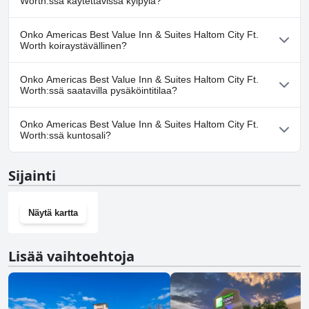
Worth:ssä käytettävissä kylpylä?
Ei, Americas Best Value Inn & Suites Haltom City Ft. Worth ei
Onko Americas Best Value Inn & Suites Haltom City Ft.
tarjoa kylpylää.
Worth koiraystävällinen?
Kyllä, Americas Best Value Inn & Suites Haltom City Ft. Worth
Onko Americas Best Value Inn & Suites Haltom City Ft.
toivottaa koirat tervetulleiksi.
Worth:ssä saatavilla pysäköintitilaa?
Kyllä, Americas Best Value Inn & Suites Haltom City Ft. Worth
Onko Americas Best Value Inn & Suites Haltom City Ft.
tarjoaa pysäköintimahdollisuuden.
Worth:ssä kuntosali?
Ei, Americas Best Value Inn & Suites Haltom City Ft. Worth ei ole
Sijainti
kuntosalia.
Näytä kartta
Lisää vaihtoehtoja