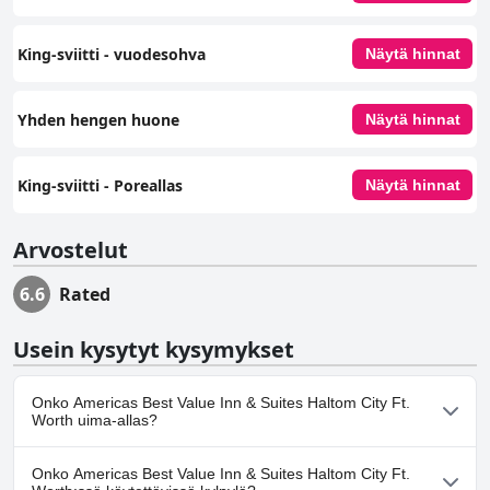
King-sviitti - vuodesohva
Näytä hinnat
Yhden hengen huone
Näytä hinnat
King-sviitti - Poreallas
Näytä hinnat
Arvostelut
6.6
Rated
Usein kysytyt kysymykset
Onko Americas Best Value Inn & Suites Haltom City Ft.
Worth uima-allas?
Ei, Americas Best Value Inn & Suites Haltom City Ft. Worth ei ole
Onko Americas Best Value Inn & Suites Haltom City Ft.
uima-allasta.