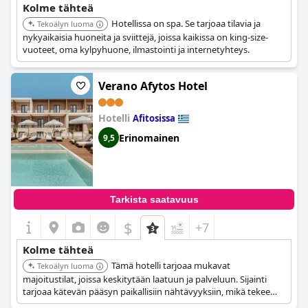
Kolme tähteä
Hotellissa on spa. Se tarjoaa tilavia ja
Tekoälyn luoma
nykyaikaisia huoneita ja sviittejä, joissa kaikissa on king-size-
vuoteet, oma kylpyhuone, ilmastointi ja internetyhteys.
Verano Afytos Hotel
Hotelli
Afitosissa
Erinomainen
9,5
Tarkista saatavuus
$
+7
Kolme tähteä
Tämä hotelli tarjoaa mukavat
Tekoälyn luoma
majoitustilat, joissa keskitytään laatuun ja palveluun. Sijainti
tarjoaa kätevän pääsyn paikallisiin nähtävyyksiin, mikä tekee
siitä sopivan valinnan matkailijoille.