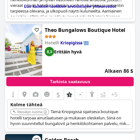
vieraat pitivät hotellia kuitenkin vanhanaikaisena ja remontin
Lue kaikkien luokkien arvostelujen yhteenvedot
tarpeessa olevana, ja ulkopuoli näytti kuluneelta. Aamiainen
arvioitiin välttäväksi, ja jotkut vieraat pitivät hintoja hieman
kalliina. Tästä huolimatta monet vieraat kehuivat hotellia ja
palaisivat sinne, ja yksi vieras jopa vertasi sitä suotuisasti
Theo Bungalows Boutique Hotel
läheiseen 4 tähden hotelliin samalla hinnalla. Hotellissa on
mukava uima-allas ja allasbaari, joista vieraat nauttivat. Kaiken
Hotelli
Kriopigissa
kaikkiaan, vaikka hotelli hyötyisi joistakin päivityksistä, se on
kelvollinen valinta niille, jotka etsivät edullista vaihtoehtoa
Erittäin hyvä
8,3
alueella.
Alkaen 86 $
Tarkista saatavuus
$
+5
Kolme tähteä
Tämä Kriopigissä sijaitseva boutique-
Tekoälyn luoma
hotelli tarjoaa ainutlaatuisen ja mukavan oleskelun. Siinä on
hyvin suunnitellut bungalovit ja henkilökohtainen palvelu, mikä
takaa ikimuistoisen kokemuksen vieraille.