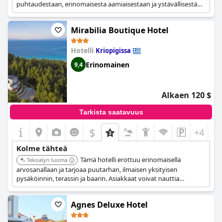
puhtaudestaan, erinomaisesta aamiaisestaan ja ystävällisestä
henkilökunnastaan, se takaa miellyttävän ja kätevän oleskelun
kaikille vieraille.
Mirabilia Boutique Hotel
Hotelli
Kriopigissa
Erinomainen
9,4
Alkaen 120 $
Tarkista saatavuus
$
+4
Kolme tähteä
Tämä hotelli erottuu erinomaisella
Tekoälyn luoma
arvosanallaan ja tarjoaa puutarhan, ilmaisen yksityisen
pysäköinnin, terassin ja baarin. Asiakkaat voivat nauttia
huonepalvelusta ja matkatavarasäilytyksestä, mikä tekee
oleskelusta mukavan ja kätevän.
Agnes Deluxe Hotel