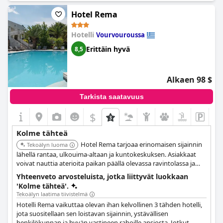
Hotel Rema
Hotelli
Vourvouroussa
Erittäin hyvä
8,5
Alkaen 98 $
Tarkista saatavuus
$
Kolme tähteä
Hotel Rema tarjoaa erinomaisen sijainnin
Tekoälyn luoma
lähellä rantaa, ulkouima-altaan ja kuntokeskuksen. Asiakkaat
voivat nauttia aterioita paikan päällä olevassa ravintolassa ja
rentoutua uima-altaan baarissa. Huoneet ovat ilmastoituja ja
Yhteenveto arvosteluista, jotka liittyvät luokkaan
niissä on omat parvekkeet.
'Kolme tähteä'.
Tekoälyn laatima tiivistelmä
Hotelli Rema vaikuttaa olevan ihan kelvollinen 3 tähden hotelli,
jota suositellaan sen loistavan sijainnin, ystävällisen
henkilökunnan ja hyvän vastineen rahoille ansiosta. Jotkut