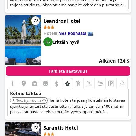
tarjoaa studioita, joissa on oma parveke vehreiden puutarhojen
keskellä.
Leandros Hotel
Hotelli
Nea Rodhassa
Erittäin hyvä
8,7
Alkaen 124 $
Tarkista saatavuus
$
+3
Kolme tähteä
Tämä hotelli tarjoaa yhdistelmän loistavaa
Tekoälyn luoma
sijaintia ja fantastista vastinetta rahalle, sijaiten vain 100 metrin
päässä rannasta ja rehevien mäntyjen ympäröimänä.
Henkilökunta on ystävällistä ja hygienia erinomaista. Huoneet ja
allasalue luovat rentouttavan ilmapiirin.
Sarantis Hotel