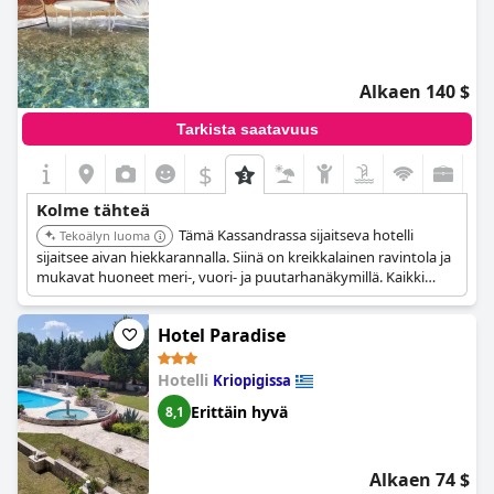
Alkaen 140 $
Tarkista saatavuus
$
Kolme tähteä
Tämä Kassandrassa sijaitseva hotelli
Tekoälyn luoma
sijaitsee aivan hiekkarannalla. Siinä on kreikkalainen ravintola ja
mukavat huoneet meri-, vuori- ja puutarhanäkymillä. Kaikki
huoneet ovat täysin varusteltuja, mikä tekee siitä ihanteellisen
perheille.
Hotel Paradise
Hotelli
Kriopigissa
Erittäin hyvä
8,1
Alkaen 74 $