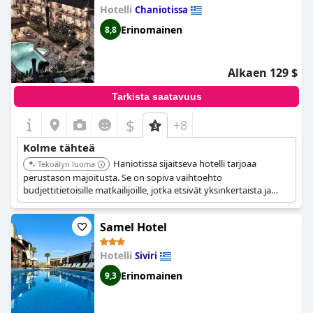
Hotelli
Chaniotissa
Erinomainen
8,8
Alkaen 129 $
Tarkista saatavuus
$
+8
Kolme tähteä
Haniotissa sijaitseva hotelli tarjoaa
Tekoälyn luoma
perustason majoitusta. Se on sopiva vaihtoehto
budjettitietoisille matkailijoille, jotka etsivät yksinkertaista ja
kätevää majoituspaikkaa.
Samel Hotel
Hotelli
Siviri
Erinomainen
9,3