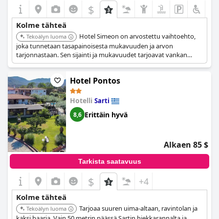
$
+6
Kolme tähteä
Hotel Simeon on arvostettu vaihtoehto,
Tekoälyn luoma
joka tunnetaan tasapainoisesta mukavuuden ja arvon
tarjonnastaan. Sen sijainti ja mukavuudet tarjoavat vankan
pohjan Metamorfosin tutkimiseen.
Hotel Pontos
Hotelli
Sarti
Erittäin hyvä
8,6
Alkaen 85 $
Tarkista saatavuus
$
+4
Kolme tähteä
Tarjoaa suuren uima-altaan, ravintolan ja
Tekoälyn luoma
kaksi baaria. Vain 50 metrin päässä Sartin hiekkarannalta ja