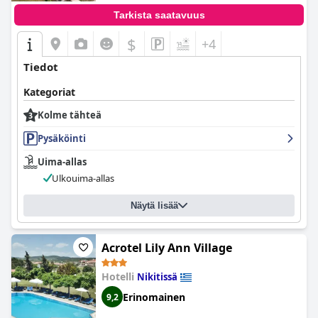
Tarkista saatavuus
$
+4
Tiedot
Kategoriat
Kolme tähteä
Pysäköinti
Uima-allas
Ulkouima-allas
Näytä lisää
Acrotel Lily Ann Village
Hotelli
Nikitissä
Erinomainen
9,2