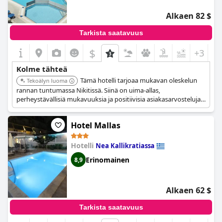
Alkaen 82 $
Tarkista saatavuus
$
+3
Kolme tähteä
Tämä hotelli tarjoaa mukavan oleskelun
Tekoälyn luoma
rannan tuntumassa Nikitissä. Siinä on uima-allas,
perheystävällisiä mukavuuksia ja positiivisia asiakasarvosteluja,
mikä takaa miellyttävän ja rentouttavan kokemuksen.
Hotel Mallas
Hotelli
Nea Kallikratiassa
Erinomainen
8,9
Alkaen 62 $
Tarkista saatavuus