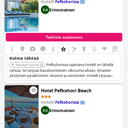
Hotelli
Pefkohorissa
Erinomainen
9,4
Tarkista saatavuus
$
Kolme tähteä
Pefkohorissa sijaitseva hotelli on lähellä
Tekoälyn luoma
rantaa. Se tarjoaa kausiluonteisen ulkouima-altaan, ilmaisen
yksityisen pysäköinnin, terassin ja ravintolan. Hotelli tarjoaa
ilmastoituja huoneita ilmaisella Wi-Fi:llä ja 24h-vastaanoton.
Hotel Pefkohori Beach
Hotelli
Pefkohorissa
Erinomainen
9,5