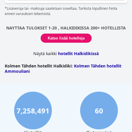
tukikohtaa ympäröivän alueen tutkimiseen.
*Lisäveroja tai -maksuja saatetaan soveltaa. Tarkista lopullinen hinta
ennen varauksen tekemistä.
NAYTTAA TULOKSET 1-20 , HALKIDIKISSA 200+ HOTELLISTA
Katso lisää hotelleja
Näytä kaikki
hotellit Halkidikissä
Kolmen Tähden hotellit Halkidiki
:
Kolmen Tähden hotellit
Ammouliani
7,258,491
60