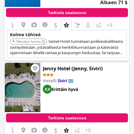
Alkaen 71 $
Tarkista saatavuus
$
+4
Kolme tähteä
Samel Hotel tunnetaan poikkeuksellisesta
Tekoälyn luoma
siisteydestään, ystävällisestä henkilökunnastaan ja kätevästä
sijainnistaan lähellä rantaa ja kaupungin keskustaa. Se tarjoaa
hyvin hoidetun uima-altaan, korkeasti arvostetun aamiaisen ja
mukavat, siistit huoneet, jotka takaavat miellyttävän oleskelun.
Jenny Hotel (Jenny, Siviri)
Hotelli
Siviri
Erittäin hyvä
8,0
Tarkista saatavuus
$
+6