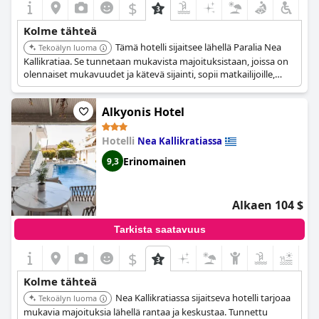
$
Kolme tähteä
Tämä hotelli sijaitsee lähellä Paralia Nea
Tekoälyn luoma
Kallikratiaa. Se tunnetaan mukavista majoituksistaan, joissa on
olennaiset mukavuudet ja kätevä sijainti, sopii matkailijoille,
jotka etsivät vastinetta rahalle ja saavutettavuutta.
Alkyonis Hotel
Hotelli
Nea Kallikratiassa
Erinomainen
9,3
Alkaen 104 $
Tarkista saatavuus
$
+1
Kolme tähteä
Nea Kallikratiassa sijaitseva hotelli tarjoaa
Tekoälyn luoma
mukavia majoituksia lähellä rantaa ja keskustaa. Tunnettu