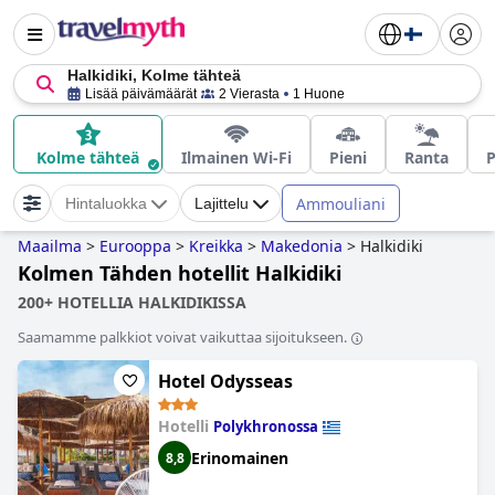
Halkidiki, Kolme tähteä
Lisää päivämäärät
2 Vierasta
1 Huone
Kolme tähteä
Ilmainen Wi-Fi
Pieni
Ranta
P
Ammouliani
Hintaluokka
Lajittelu
Maailma
>
Eurooppa
>
Kreikka
>
Makedonia
>
Halkidiki
Kolmen Tähden hotellit Halkidiki
200+ HOTELLIA HALKIDIKISSA
Saamamme palkkiot voivat vaikuttaa sijoitukseen.
Hotel Odysseas
Hotelli
Polykhronossa
Erinomainen
8,8