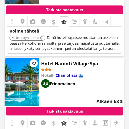
Tarkista saatavuus
$
+4
Kolme tähteä
Tämä hotelli sijaitsee muutaman askeleen
Tekoälyn luoma
päässä Pefkohorin rannalta, ja se tarjoaa majoitusta puutarhalla,
ilmaisen yksityisen pysäköinnin, jaetun oleskelutilan ja terassin.
Siellä on grillausmahdollisuus, ja jokaisessa huoneessa on
parveke. Hotelli on siisti ja näyttää upouudelta.
Hotel Hanioti Village Spa
Hotelli
Chaniotissa
Erinomainen
8,8
Alkaen 68 $
Tarkista saatavuus
$