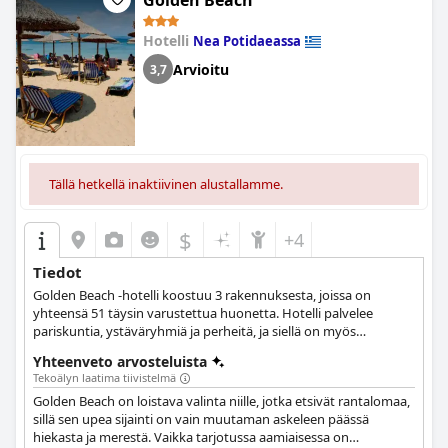
Golden Beach
Hotelli
Nea Potidaeassa
Arvioitu
3,7
Tällä hetkellä inaktiivinen alustallamme.
$
+4
Tiedot
Golden Beach -hotelli koostuu 3 rakennuksesta, joissa on
yhteensä 51 täysin varustettua huonetta. Hotelli palvelee
pariskuntia, ystäväryhmiä ja perheitä, ja siellä on myös
ulkouima-allas, allasbaari, aulabaari ja ravintola.
Yhteenveto arvosteluista
Tekoälyn laatima tiivistelmä
Golden Beach on loistava valinta niille, jotka etsivät rantalomaa,
sillä sen upea sijainti on vain muutaman askeleen päässä
hiekasta ja merestä. Vaikka tarjotussa aamiaisessa on