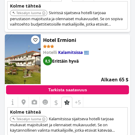
Kolme tähteä
Sivirissä sijaitseva hotelli tarjoaa
Tekoälyn luoma
perustason majoitusta ja olennaiset mukavuudet. Se on sopiva
vaihtoehto budjettitietoisille matkailijoille, jotka etsivät
yksinkertaista ja kätevää majoitusta.
Hotel Ermioni
Hotelli
Kalamitsissa
Erittäin hyvä
8,5
Alkaen 65 $
Tarkista saatavuus
$
+5
Kolme tähteä
Kalamitsissa sijaitseva hotelli tarjoaa
Tekoälyn luoma
mukavat majoitukset ja olennaiset mukavuudet. Se on
käytännöllinen valinta matkailijoille, jotka etsivät kätevää