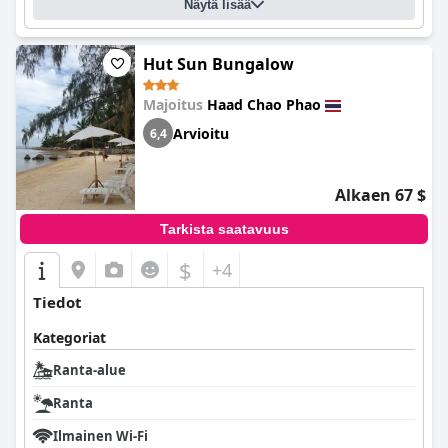
Näytä lisää
Hut Sun Bungalow
Majoitus
Haad Chao Phao
Arvioitu
6,4
Alkaen 67 $
Tarkista saatavuus
$
+4
Tiedot
Kategoriat
Ranta-alue
Ranta
Ilmainen Wi-Fi