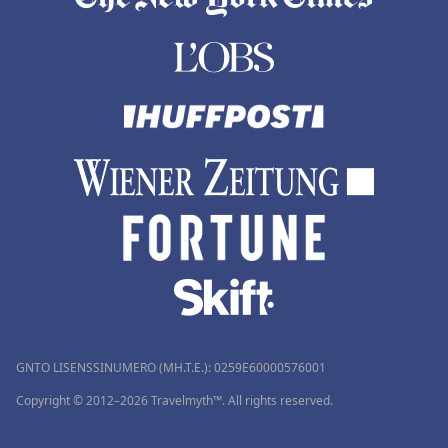
GNTO LISENSSINUMERO (MH.T.E.): 0259Ε60000576001
Copyright © 2012–2026 Travelmyth™. All rights reserved.