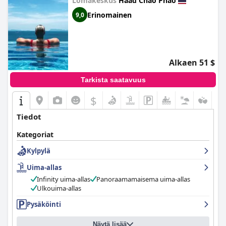
Lomakeskus
Haad Chao Phao
Erinomainen
9,0
Alkaen 51 $
Tarkista saatavuus
$
Tiedot
Kategoriat
Kylpylä
Uima-allas
Infinity uima-allas
Panoraamamaisema uima-allas
Ulkouima-allas
Pysäköinti
Näytä lisää