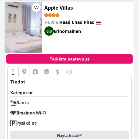
Apple Villas
Huvila
Haad Chao Phao
Erinomainen
8,8
Tarkista saatavuus
$
+3
Tiedot
Kategoriat
Ranta
Ilmainen Wi-Fi
Pysäköinti
Näytä lisää