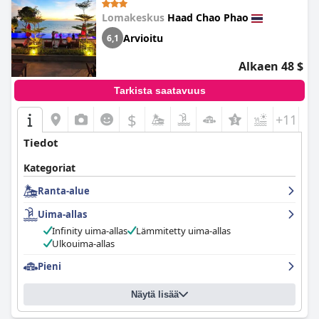
Lomakeskus
Haad Chao Phao
Arvioitu
6,1
Alkaen 48 $
Tarkista saatavuus
$
+11
Tiedot
Kategoriat
Ranta-alue
Uima-allas
Infinity uima-allas
Lämmitetty uima-allas
Ulkouima-allas
Pieni
Näytä lisää