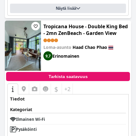
Näytä lisää
Tropicana House - Double King Bed
- 2mn ZenBeach - Garden View
Loma-asunto
Haad Chao Phao
Erinomainen
9,7
Tarkista saatavuus
$
+2
Tiedot
Kategoriat
Ilmainen Wi-Fi
Pysäköinti