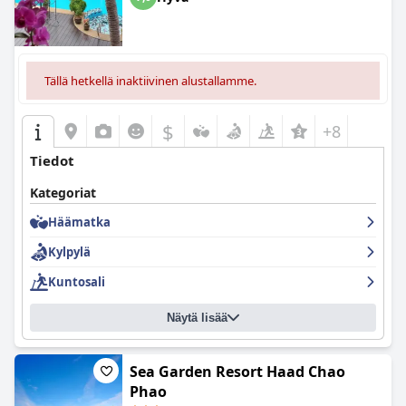
ympäristön. Perheystävällisillä majoitustiloilla, huomaavaisilla
isännillä ja erilaisilla aktiviteeteilla lapsille hotelli varmistaa
ihastuttavan kokemuksen kaikenikäisille. Kiinnostavasta
henkilökunnasta harkittuihin yksityiskohtiin, kuten
syntymäpäiväkakuihin ja leluihin, perheet tuntevat olonsa hyvin
Tällä hetkellä inaktiivinen alustallamme.
hoidetuiksi, mikä tekee Zama Resortista huippuvalinnan
stressittömään perhelomaan.
$
+8
Tiedot
Kategoriat
Häämatka
Kylpylä
Kuntosali
Näytä lisää
Sea Garden Resort Haad Chao
Phao