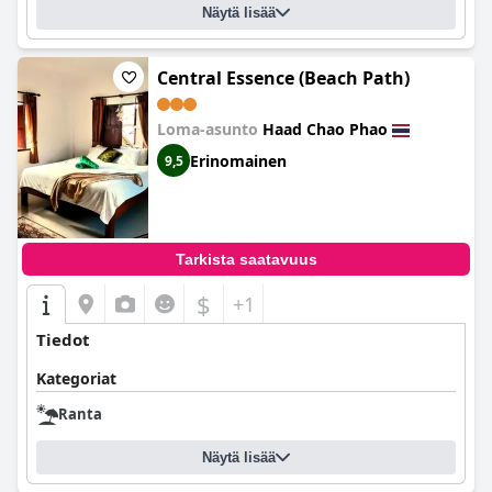
Näytä lisää
Central Essence (Beach Path)
Loma-asunto
Haad Chao Phao
Erinomainen
9,5
Tarkista saatavuus
$
+1
Tiedot
Kategoriat
Ranta
Näytä lisää