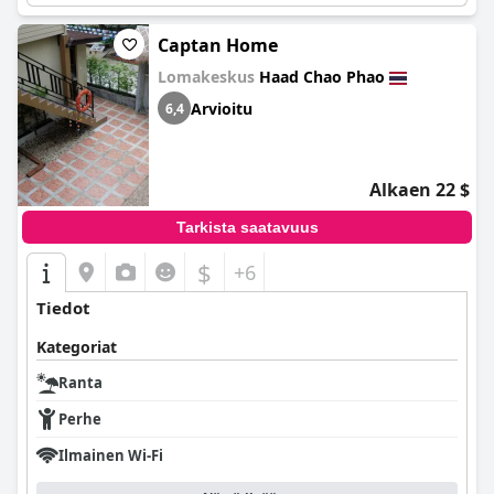
Captan Home
Lomakeskus
Haad Chao Phao
Arvioitu
6,4
Alkaen 22 $
Tarkista saatavuus
$
+6
Tiedot
Kategoriat
Ranta
Perhe
Ilmainen Wi-Fi