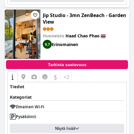
Jip Studio - 3mn ZenBeach - Garden
View
Huoneisto
Haad Chao Phao
Erinomainen
9,7
Tarkista saatavuus
$
+2
Tiedot
Kategoriat
Ilmainen Wi-Fi
Pysäköinti
Näytä lisää