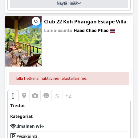
Näytä lisää
Club 22 Koh Phangan Escape Villa
Loma-asunto
Haad Chao Phao
0.0
Tällä hetkellä inaktiivinen alustallamme.
$
+2
Tiedot
Kategoriat
Ilmainen Wi-Fi
Pysäköinti