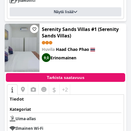
Pysäköinti
Näytä lisää
Serenity Sands Villas #1 (Serenity
Sands Villas)
Huvila
Haad Chao Phao
Erinomainen
9,0
Tarkista saatavuus
$
+2
Tiedot
Kategoriat
Uima-allas
Ilmainen Wi-Fi