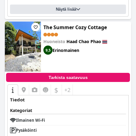
Näytä lisää
The Summer Cozy Cottage
Huoneisto
Haad Chao Phao
Erinomainen
9,5
Tarkista saatavuus
$
+2
Tiedot
Kategoriat
Ilmainen Wi-Fi
Pysäköinti