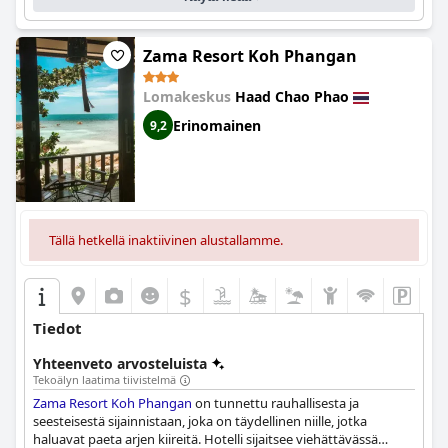
Zama Resort Koh Phangan
Lomakeskus
Haad Chao Phao
Erinomainen
9,2
Tällä hetkellä inaktiivinen alustallamme.
$
Tiedot
Yhteenveto arvosteluista
Tekoälyn laatima tiivistelmä
Zama Resort Koh Phangan
on tunnettu rauhallisesta ja
seesteisestä sijainnistaan, joka on täydellinen niille, jotka
haluavat paeta arjen kiireitä. Hotelli sijaitsee viehättävässä