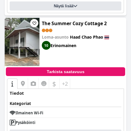
Näytä lisää
The Summer Cozy Cottage 2
Loma-asunto
Haad Chao Phao
Erinomainen
10
Tarkista saatavuus
$
+2
Tiedot
Kategoriat
Ilmainen Wi-Fi
Pysäköinti