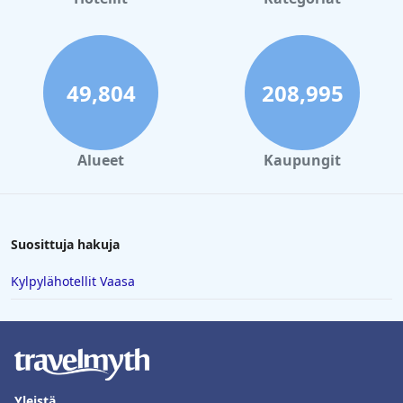
49,804
208,995
Alueet
Kaupungit
Suosittuja hakuja
Kylpylähotellit Vaasa
Yleistä