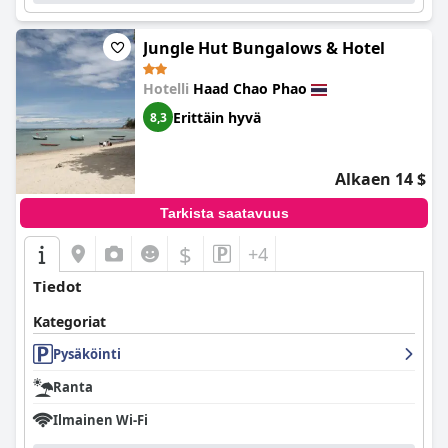
Jungle Hut Bungalows & Hotel
Hotelli
Haad Chao Phao
Erittäin hyvä
8,3
Alkaen 14 $
Tarkista saatavuus
$
+4
Tiedot
Kategoriat
Pysäköinti
Ranta
Ilmainen Wi-Fi