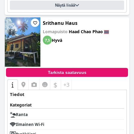
Näytä lisää
Srithanu Haus
Lomapuisto
Haad Chao Phao
Hyvä
7,5
Tarkista saatavuus
$
+3
Tiedot
Kategoriat
Ranta
Ilmainen Wi-Fi