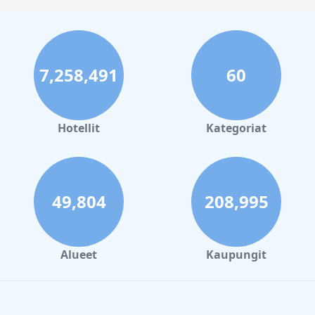
Zhuhai
|
Pilvenpiirtäjähotellit
Dongguan
|
Pilvenpiirtäjähotellit
Foshan
|
Pilvenpiirtäjähotellit Zhongshan
7,258,491
60
Hotellit
Kategoriat
49,804
208,995
Alueet
Kaupungit