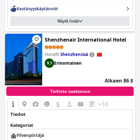
Kestävyyskäytännöt
Näytä lisää
Shenzhenair International Hotel
Hotelli
Shenzhenissä
Erinomainen
9,1
Alkaen 86 $
Tarkista saatavuus
$
+10
Tiedot
Kategoriat
Pilvenpiirtäjä