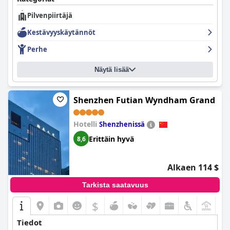
Pilvenpiirtäjä
Kestävyyskäytännöt
Perhe
Näytä lisää
Shenzhen Futian Wyndham Grand
Hotelli
Shenzhenissä
Erittäin hyvä
8,6
Alkaen 114 $
Tarkista saatavuus
$
Tiedot