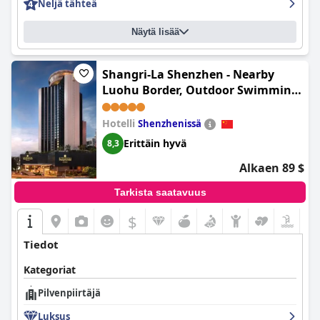
Neljä tähteä
Näytä lisää
Shangri-La Shenzhen - Nearby
Luohu Border, Outdoor Swimming
Pool (Shangri-La Shenzhen)
Hotelli
Shenzhenissä
Erittäin hyvä
8,3
Alkaen 89 $
Tarkista saatavuus
$
Tiedot
Kategoriat
Pilvenpiirtäjä
Luksus