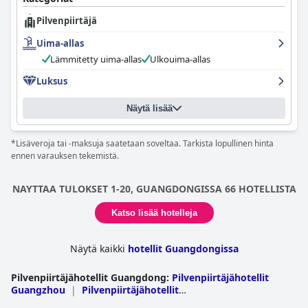
ystävälliseksi, avuliaaksi ja ammattitaitoiseksi, ja poikkeuksellista
Pilvenpiirtäjä
palvelua tarjoavat muun muassa Fiona, Leo, Dayo, Patrick ja
Jenny. Hotellissa on poikkeukselliset tilat ja palvelut, ja lämmin ja
Uima-allas
kodinomainen ilmapiiri saa vieraat tuntemaan olonsa
kotoisaksi. Monet vieraat ovat yöpyneet useita kertoja ja pitävät
Lämmitetty uima-allas
Ulkouima-allas
hotellia lähes täydellisenä matkakohteenaan. Kaiken kaikkiaan
Luksus
Conrad Macao
on erittäin suositeltava hotelli upeaan
majoituskokemukseen.
Näytä lisää
*Lisäveroja tai -maksuja saatetaan soveltaa. Tarkista lopullinen hinta
ennen varauksen tekemistä.
NAYTTAA TULOKSET 1-20, GUANGDONGISSA 66 HOTELLISTA
Katso lisää hotelleja
Näytä kaikki
hotellit Guangdongissa
Pilvenpiirtäjähotellit Guangdong
:
Pilvenpiirtäjähotellit
Guangzhou
|
Pilvenpiirtäjähotellit
Shenzhen
|
Pilvenpiirtäjähotellit