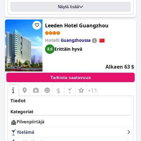
henkilökunnan jäseniä, jotka tekivät kaikkensa auttaakseen
Näytä lisää
heitä. Allasalue on fantastinen, ja siellä on ulkouima-allas
suihkulähteineen ja musiikkia soitettuna, ja vieraat voivat
nauttia lämmitetystä uima-altaasta tai rentoutua kattouima-
altaalla, josta on upeat näkymät. Kaiken kaikkiaan
Leeden Hotel Guangzhou
Sheraton
Guangzhou Hotel
on siisti ja mukava vaihtoehto Guangzhoussa,
jossa on erinomainen palvelu ja avuliaisuus koko oleskelun ajan.
Hotelli
Guangzhoussa
Erittäin hyvä
8,6
Alkaen 63 $
Tarkista saatavuus
$
+11
Tiedot
Kategoriat
Pilvenpiirtäjä
Yöelämä