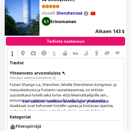
Convention&Exhibition Centre,
Futian Railway Station (Futian
Hotelli
Shenzhenissä
Shangri-La, Shenzhen)
Erinomainen
9,1
Alkaen 143 $
Tarkista saatavuus
$
Tiedot
Yhteenveto arvosteluista
Tekoälyn laatima tiivistelmä
Futian Shangri-La, Shenzhen, lähellä Shenzhenin kongressi- ja
messukeskusta ja Futianin rautatieasemaa, on erittäin
suositeltava hotelli sekä loma- että liikematkailijoille sen
erinomaisen sijainnin vuoksi vilkkaalla Futianin alueella.
Lue kaikkien luokkien arvostelujen yhteenvedot
Asiakkaat ovat kehuneet hotellin upeaa ja loistavaa sijaintia,
josta on helppo pääsy ostoskeskuksiin, ravintoloihin ja
baareihin aivan pääoven ulkopuolella. Hotellissa on fantastinen
Kategoriat
buffetaamiainen, jossa on laaja valikoima ruokia ja juomia, jotka
Pilvenpiirtäjä
sopivat kaikkiin makuihin. Huoneet ovat tilavia, mukavia ja