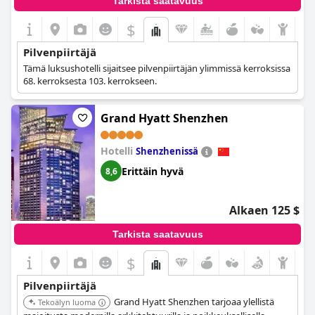
Tarkista saatavuus
$
Pilvenpiirtäjä
Tämä luksushotelli sijaitsee pilvenpiirtäjän ylimmissä kerroksissa
68. kerroksesta 103. kerrokseen.
Grand Hyatt Shenzhen
Hotelli
Shenzhenissä
Erittäin hyvä
8,6
Alkaen 125 $
Tarkista saatavuus
$
Pilvenpiirtäjä
Grand Hyatt Shenzhen tarjoaa ylellistä
Tekoälyn luoma