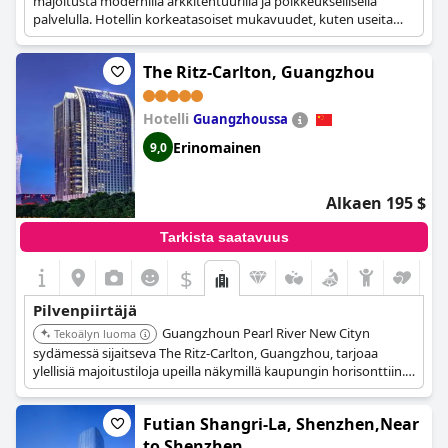
majoitusta modernilla arkkitehtuurilla ja poikkeuksellisella
palvelulla. Hotellin korkeatasoiset mukavuudet, kuten useita
ruokailumahdollisuuksia, spa ja kuntokeskus, tarjoavat vieraille
mukavan ja ikimuistoisen oleskelun upeilla näkymillä.
The Ritz-Carlton, Guangzhou
Hotelli
Guangzhoussa
Erinomainen
9,0
Alkaen 195 $
Tarkista saatavuus
$
Pilvenpiirtäjä
Guangzhoun Pearl River New Cityn
Tekoälyn luoma
sydämessä sijaitseva The Ritz-Carlton, Guangzhou, tarjoaa
ylellisiä majoitustiloja upeilla näkymillä kaupungin horisonttiin.
Sen moderni muotoilu, poikkeuksellinen palvelu ja
korkealuokkaiset mukavuudet, mukaan lukien useat
Futian Shangri-La, Shenzhen,Near
ruokailuvaihtoehdot ja spa, tarjoavat vieraille unohtumattoman
kokemuksen.
to Shenzhen