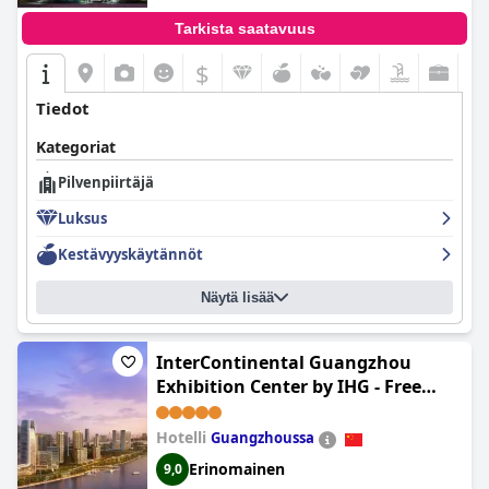
Tarkista saatavuus
$
Tiedot
Kategoriat
Pilvenpiirtäjä
Luksus
Kestävyyskäytännöt
Näytä lisää
InterContinental Guangzhou
Exhibition Center by IHG - Free
shuttle between hotel and
Exhibition Center during Canton
Hotelli
Guangzhoussa
Fair & Exhibitor registration
Erinomainen
9,0
Counter (InterContinental