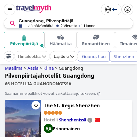
Guangdong, Pilvenpiirtäjä
Lisää päivämäärät
2 Vierasta
1 Huone
Pilvenpiirtäjä
Häämatka
Romanttinen
Ilmaine
Guangzhou
Shenzhen
Hintaluokka
Lajittelu
Maailma
>
Aasia
>
Kiina
>
Guangdong
Pilvenpiirtäjähotellit Guangdong
66 HOTELLIA GUANGDONGISSA
Saamamme palkkiot voivat vaikuttaa sijoitukseen.
The St. Regis Shenzhen
Hotelli
Shenzhenissä
Erinomainen
9,0