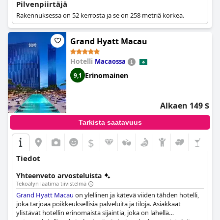
Pilvenpiirtäjä
Rakennuksessa on 52 kerrosta ja se on 258 metriä korkea.
Grand Hyatt Macau
Hotelli
Macaossa
Erinomainen
9,1
Alkaen 149 $
Tarkista saatavuus
$
Tiedot
Yhteenveto arvosteluista
Tekoälyn laatima tiivistelmä
Grand Hyatt Macau
on ylellinen ja kätevä viiden tähden hotelli,
joka tarjoaa poikkeuksellisia palveluita ja tiloja. Asiakkaat
ylistävät hotellin erinomaista sijaintia, joka on lähellä