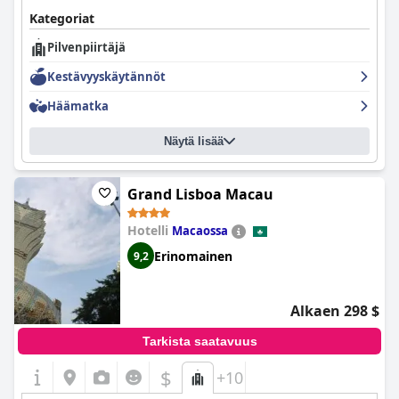
Kategoriat
Pilvenpiirtäjä
Kestävyyskäytännöt
Häämatka
Näytä lisää
Grand Lisboa Macau
Hotelli
Macaossa
Erinomainen
9,2
Alkaen 298 $
Tarkista saatavuus
$
+10