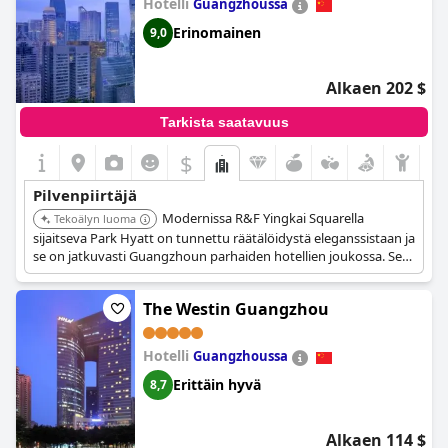
Hotelli
Guangzhoussa
Erinomainen
9,0
Alkaen 202 $
Tarkista saatavuus
$
Pilvenpiirtäjä
Modernissa R&F Yingkai Squarella
Tekoälyn luoma
sijaitseva Park Hyatt on tunnettu räätälöidystä eleganssistaan ja
se on jatkuvasti Guangzhoun parhaiden hotellien joukossa. Sen
Super Potaton suunnittelema muotoilu tarjoaa taivaallisen
kiinteistön lähellä huippunähtävyyksiä ja siinä on ääretön uima-
The Westin Guangzhou
allas upeilla näkymillä.
Hotelli
Guangzhoussa
Erittäin hyvä
8,7
Alkaen 114 $