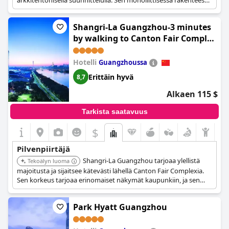
arkkitehtonisella suunnittelulla. Sen monoliittisessa rakenteessa
on läpinäkyviä lasilaatikoita julkisille alueille, mikä antaa hotellin
tunnelman säteillä ympäröiviin naapurustoihin. Hotelli tarjoaa
Shangri-La Guangzhou-3 minutes
ainutlaatuisen tilallisen matkan sisäänkäynniltä kattouima-
altaalle.
by walking to Canton Fair Complex
(Shangri-La Guangzhou)
Hotelli
Guangzhoussa
Erittäin hyvä
8,7
Alkaen 115 $
Tarkista saatavuus
$
Pilvenpiirtäjä
Shangri-La Guangzhou tarjoaa ylellistä
Tekoälyn luoma
majoitusta ja sijaitsee kätevästi lähellä Canton Fair Complexia.
Sen korkeus tarjoaa erinomaiset näkymät kaupunkiin, ja sen
mukavuudet palvelevat sekä liike- että vapaa-ajan matkailijoita.
Park Hyatt Guangzhou