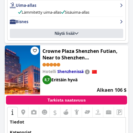
Uima-allas
Lämmitetty uima-allas
Sisäuima-allas
Bisnes
Näytä lisää
Crowne Plaza Shenzhen Futian,
Near to Shenzhen
Convention&Exhibition Centre,
Shenzhen Stock Exchange and
Hotelli
Shenzhenissä
Shenzhen Civic Center, Outdoor
Erittäin hyvä
8,7
Heated Pool (Crowne Plaza
Alkaen 106 $
Shenzhen Futian)
Tarkista saatavuus
$
Tiedot
Kategoriat