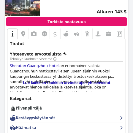
Alkaen 143 $
Tarkista saatavuus
$
Tiedot
Yhteenveto arvosteluista
Tekoälyn laatima tiivistelmä
Sheraton Guangzhou Hotel
on erinomainen valinta
Guangzhouhun matkustaville sen upean sijainnin vuoksi
kaupungin keskustassa, yhdistettynä ostoskeskukseen ja
suoralla yhteydellä viereiseen metroasemalle. Asiakkaat
Lue kaikkien luokkien arvostelujen yhteenvedot
arvostavat hienoa näköalaa ja kätevää sijaintia, joka on
täydellinen ostoksille ja lähellä eri nähtävyyksiä.
Aamiaisbuffetissa on joka päivä paljon valinnanvaraa, ja se on
Kategoriat
erittäin hyvä sekä paikallisten että länsimaisten ruokien
Pilvenpiirtäjä
suhteen. Hotellin huoneet ovat siistejä ja tilavia, niissä on
mukavat sängyt ja siistit kylpyhuoneet kylpyammeineen. Hotelli
Kestävyyskäytännöt
on tunnettu siisteydestään, ja asiakkaat arvostavat mukavia
sänkyjä ja rauhallista ilmapiiriä. Henkilökunta on ihanaa,
Häämatka
ystävällistä ja avuliasta, ja monet vieraat korostavat erityisiä