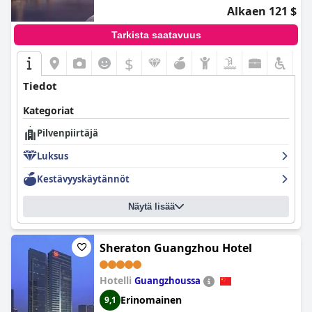
Alkaen 121 $
Guangzhou Exhibition Center by
IHG)
Tarkista saatavuus
$
Tiedot
Kategoriat
Pilvenpiirtäjä
Luksus
Kestävyyskäytännöt
Näytä lisää
Sheraton Guangzhou Hotel
Hotelli
Guangzhoussa
Erinomainen
9,1