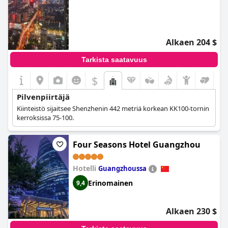
Alkaen 204 $
Tarkista saatavuus
$
Pilvenpiirtäjä
Kiinteistö sijaitsee Shenzhenin 442 metriä korkean KK100-tornin
kerroksissa 75-100.
Four Seasons Hotel Guangzhou
Hotelli
Guangzhoussa
Erinomainen
9,4
Alkaen 230 $