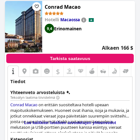
erinomainen valinta niille, jotka etsivät nautinnollista ja
Conrad Macao
rentouttavaa allaskokemusta loman aikana.
Hotelli
Macaossa
Erinomainen
9,4
Alkaen 166 $
Tarkista saatavuus
$
Tiedot
Yhteenveto arvosteluista
Tekoälyn laatima tiivistelmä
Conrad Macao
on erittäin suositeltava hotelli upeaan
majoituskokemukseen. Huoneet ovat ihania, isoja ja mukavia, ja
jotkut onnekkaat vieraat jopa päivitetään suurempiin sviitteihin,
joista on upeat näkymät. Vaikka joitain pieniä ongelmia
Lue kaikkien luokkien arvostelujen yhteenvedot
melutason ja USB-porttien puutteen kanssa esiintyy, vieraat
nauttivat yleisesti ottaen oleskelustaan ja pitivät huoneita
erittäin mukavina. Henkilökuntaa kuvaillaan jatkuvasti
Kategoriat