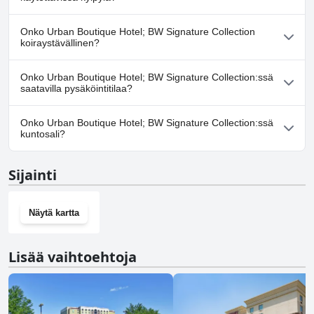
Ei, Urban Boutique Hotel; BW Signature Collection ei tarjoa
Onko Urban Boutique Hotel; BW Signature Collection
kylpylää.
koiraystävällinen?
Kyllä, Urban Boutique Hotel; BW Signature Collection toivottaa
Onko Urban Boutique Hotel; BW Signature Collection:ssä
koirat tervetulleiksi.
saatavilla pysäköintitilaa?
Kyllä, Urban Boutique Hotel; BW Signature Collection tarjoaa
Onko Urban Boutique Hotel; BW Signature Collection:ssä
pysäköintimahdollisuuden.
kuntosali?
Ei, Urban Boutique Hotel; BW Signature Collection ei ole
Sijainti
kuntosalia.
Näytä kartta
Lisää vaihtoehtoja