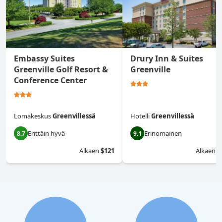
Embassy Suites
Drury Inn & Suites
Greenville Golf Resort &
Greenville
Conference Center
Lomakeskus
Greenvillessä
Hotelli
Greenvillessä
Erittäin hyvä
Erinomainen
8.7
9.1
Alkaen
$121
Alkaen
$