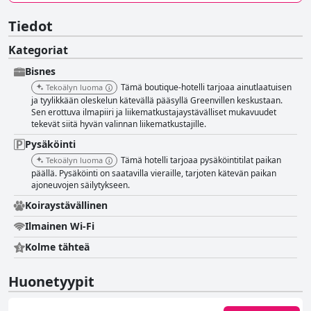
Tiedot
Kategoriat
Bisnes
Tämä boutique-hotelli tarjoaa ainutlaatuisen
Tekoälyn luoma
ja tyylikkään oleskelun kätevällä pääsyllä Greenvillen keskustaan.
Sen erottuva ilmapiiri ja liikematkustajaystävälliset mukavuudet
tekevät siitä hyvän valinnan liikematkustajille.
Pysäköinti
Tämä hotelli tarjoaa pysäköintitilat paikan
Tekoälyn luoma
päällä. Pysäköinti on saatavilla vieraille, tarjoten kätevän paikan
ajoneuvojen säilytykseen.
Koiraystävällinen
Ilmainen Wi-Fi
Kolme tähteä
Huonetyypit