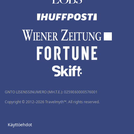
GNTO LISENSSINUMERO (MH.T.E.): 0259Ε60000576001
Copyright © 2012–2026 Travelmyth™. All rights reserved.
Käyttöehdot