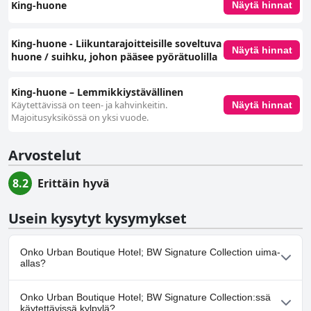
King-huone
Näytä hinnat
King-huone - Liikuntarajoitteisille soveltuva
Näytä hinnat
huone / suihku, johon pääsee pyörätuolilla
King-huone – Lemmikkiystävällinen
Käytettävissä on teen- ja kahvinkeitin.
Näytä hinnat
Majoitusyksikössä on yksi vuode.
Arvostelut
8.2
Erittäin hyvä
Usein kysytyt kysymykset
Onko Urban Boutique Hotel; BW Signature Collection uima-
allas?
Ei, Urban Boutique Hotel; BW Signature Collection ei ole uima-
Onko Urban Boutique Hotel; BW Signature Collection:ssä
allasta.
käytettävissä kylpylä?