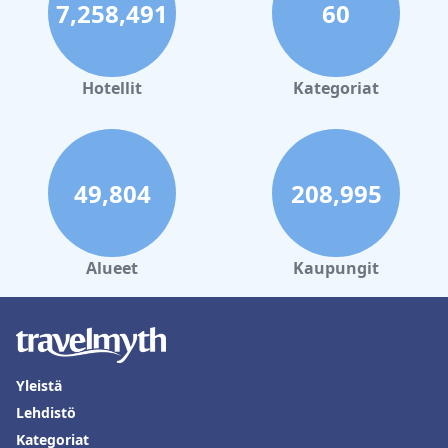
7,258,491
60
Hotellit
Kategoriat
49,804
208,995
Alueet
Kaupungit
Yleistä
Lehdistö
Kategoriat