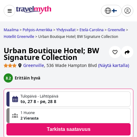
Maailma
>
Pohjois-Amerikka
>
Yhdysvallat
>
Etelä-Carolina
>
Greenville
>
Hotellit Greenville
>
Urban Boutique Hotel; BW Signature Collection
Urban Boutique Hotel; BW
Signature Collection
Greenville
,
536 Wade Hampton Blvd
(
Näytä kartalla
)
Erittäin hyvä
8.2
Tulopäivä - Lähtöpäivä
to, 27 8 - pe, 28 8
1 Huone
2 Vierasta
Tarkista saatavuus