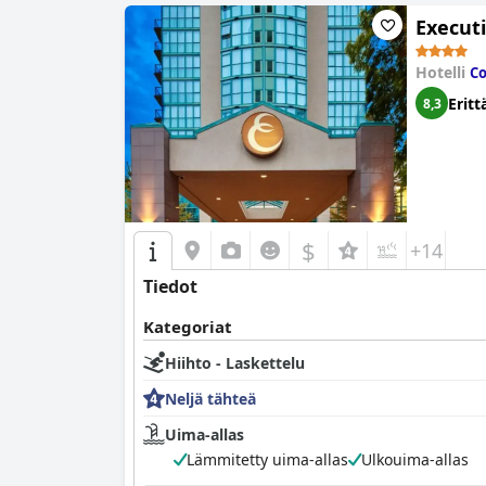
Execut
Hotelli
Co
Eritt
8,3
$
+14
Tiedot
Kategoriat
Hiihto - Laskettelu
Neljä tähteä
Uima-allas
Lämmitetty uima-allas
Ulkouima-allas