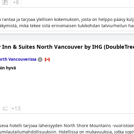
+8
lä rantaa ja tarjoaa ylellisen kokemuksen, josta on helppo pääsy kulj
kymistä, mikä tekee siitä erinomaisen tukikohdan talviurheilun harr
y Inn & Suites North Vancouver by IHG (DoubleTre
rth Vancouverissa
äin hyvä
+13
itseva hotelli tarjoaa läheisyyden North Shore Mountains -vuorist
umilautailumahdollisuuksiin. Hotellissa on mukavuuksia, jotka sopiva