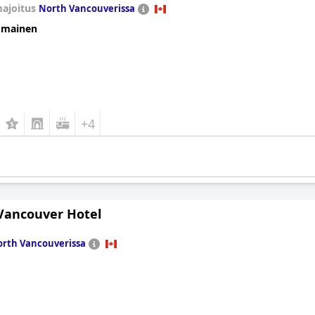
ajoitus
North Vancouverissa
omainen
+4
Vancouver Hotel
rth Vancouverissa