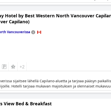
ay Hotel by Best Western North Vancouver Capila
ver Capilano)
rth Vancouverissa
+2
erissa sijaitsee lähellä Capilano-aluetta ja tarjoaa pääsyn paikalli
railijoille. Hotelli tarjoaa mukavan majoituksen ja olennaiset mukavuu
's View Bed & Breakfast