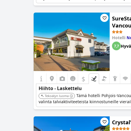
SureSt
Vancou
Hotelli
No
Hyvä
7,7
$
Hiihto - Laskettelu
Tämä hotelli Pohjois-Vancouv
Tekoälyn luoma
valinta talviaktiviteeteista kiinnostuneille vie
Crystal