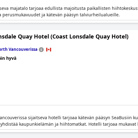
seva majatalo tarjoaa edullista majoitusta paikallisten hiihtokesku
joaa perusmukavuudet ja kätevän pääsyn talviurheilualueille.
nsdale Quay Hotel (Coast Lonsdale Quay Hotel)
rth Vancouverissa
äin hyvä
ncouverissa sijaitseva hotelli tarjoaa kätevän pääsyn SeaBusiin ku
uavat yhdistää kaupunkielämän ja hiihtomatkat. Hotelli tarjoaa mukav