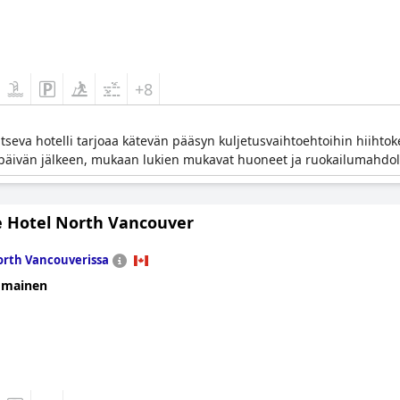
+8
tseva hotelli tarjoaa kätevän pääsyn kuljetusvaihtoehtoihin hiihtoke
 päivän jälkeen, mukaan lukien mukavat huoneet ja ruokailumahdol
e Hotel North Vancouver
rth Vancouverissa
omainen