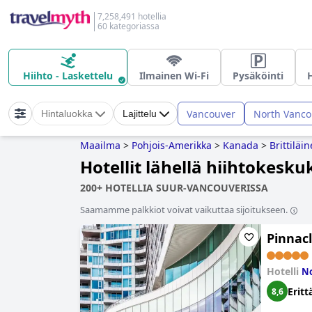
7,258,491 hotellia
60 kategoriassa
Hiihto - Laskettelu
Ilmainen Wi-Fi
Pysäköinti
Vancouver
North Vanco
Hintaluokka
Lajittelu
Maailma
>
Pohjois-Amerikka
>
Kanada
>
Brittilä
Hotellit lähellä hiihtokesk
200+ HOTELLIA SUUR-VANCOUVERISSA
Saamamme palkkiot voivat vaikuttaa sijoitukseen.
Pinnacl
Hotelli
No
Eritt
8,6