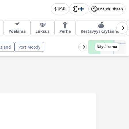
Kirjaudu sisään
$ USD
Yöelämä
Luksus
Perhe
Kestävyyskäytännöt
Island
Port Moody
Näytä kartta