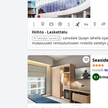
$
Hiihto - Laskettelu
Lonsdale Quayn lähellä sijai
Tekoälyn luoma
mukavuudet rentoutumiseen rinteillä vietetyn
Seasid
Hotelli
No
Erin
9,1