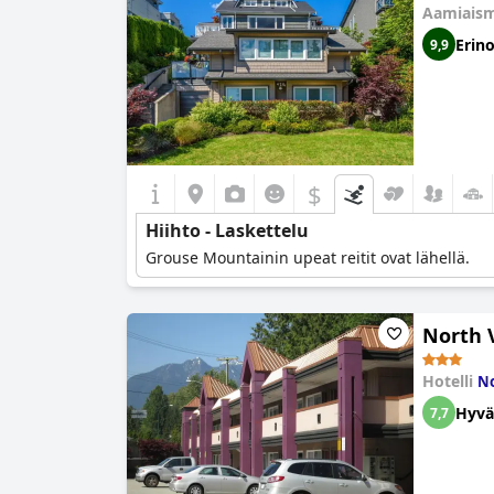
Aamiaism
Erin
9,9
$
Hiihto - Laskettelu
Grouse Mountainin upeat reitit ovat lähellä.
North 
Hotelli
No
Hyvä
7,7