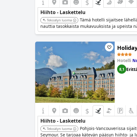
$
Hiihto - Laskettelu
Tämä hotelli sijaitsee lähel
Tekoälyn luoma
nauttia tasokkaista mukavuuksista ja upeista nä
Holida
Hotelli
No
Eritt
8,1
$
Hiihto - Laskettelu
Pohjois-Vancouverissa sija
Tekoälyn luoma
Seymour. Se tarjoaa kätevän pääsyn hiihto- ja l