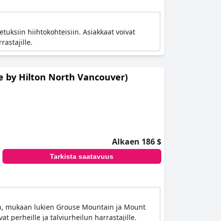
etuksiin hiihtokohteisiin. Asiakkaat voivat
astajille.
e by Hilton North Vancouver)
Alkaen 186 $
Tarkista saatavuus
oon, mukaan lukien Grouse Mountain ja Mount
t perheille ja talviurheilun harrastajille.