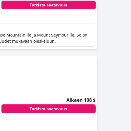
Tarkista saatavuus
ouse Mountainille ja Mount Seymourille. Se on
kavuudet mukavaan oleskeluun.
Alkaen 108 $
Tarkista saatavuus