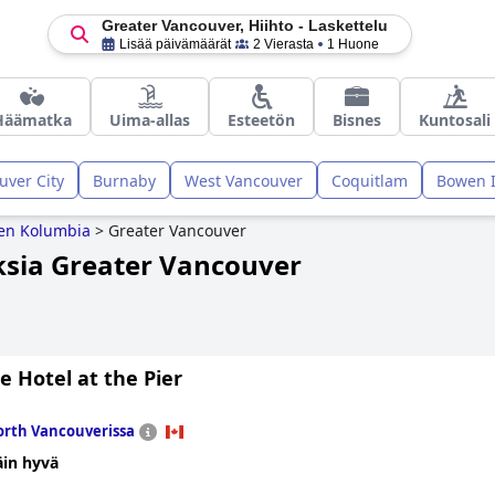
Greater Vancouver, Hiihto - Laskettelu
Lisää päivämäärät
2 Vierasta
1 Huone
Häämatka
Uima-allas
Esteetön
Bisnes
Kuntosali
uver City
Burnaby
West Vancouver
Coquitlam
Bowen 
inen Kolumbia
>
Greater Vancouver
uksia Greater Vancouver
e Hotel at the Pier
rth Vancouverissa
äin hyvä