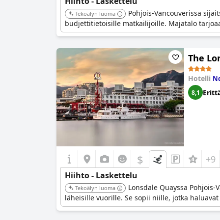
Hiihto - Laskettelu
Pohjois-Vancouverissa sijait
Tekoälyn luoma
budjettitietoisille matkailijoille. Majatalo tar
The Lo
Hotelli
No
Eritt
8,1
$
+9
Hiihto - Laskettelu
Lonsdale Quayssa Pohjois-Va
Tekoälyn luoma
läheisille vuorille. Se sopii niille, jotka hal