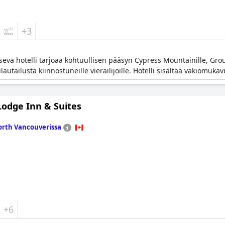
+3
tseva hotelli tarjoaa kohtuullisen pääsyn Cypress Mountainille, Gr
lautailusta kiinnostuneille vierailijoille. Hotelli sisältää vakiomu
Lodge Inn & Suites
rth Vancouverissa
+6