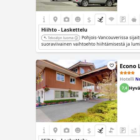
$
Hiihto - Laskettelu
Pohjois-Vancouverissa sijai
Tekoälyn luoma
suoraviivainen vaihtoehto hiihtämisestä ja lumi
Econo 
Hotelli
No
Hyvä
7,4
$